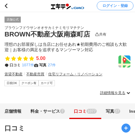
ログイン・登録
店舗公式
ブラウンフドウサンオオサカミナミモリマチテン
BROWN不動産大阪南森町店
共有
理想のお部屋探しは当店にお任せあれ★初期費用のご相談も大歓
迎｜お客様の満足を追求するマンツーマン対応
5.00
口コミ
1077件
写真
27件
賃貸不動産
不動産売買
住宅リフォーム・リノベーション
日祝OK
クーポン有
カード可
詳細情報を見る
店舗情報
料金・サービス
口コミ
写真
In
7
1077
27
口コミ