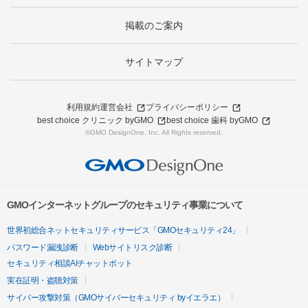
掲載のご案内
サイトマップ
利用規約
運営会社
プライバシーポリシー
best choice クリニック byGMO
best choice 歯科 byGMO
©GMO DesignOne, Inc. All Rights reserved.
GMOインターネットグループのセキュリティ事業について
世界初総合ネットセキュリティサービス「GMOセキュリティ24」
パスワード漏洩診断
Webサイトリスク診断
セキュリティ相談AIチャットボット
実在証明・盗聴対策
サイバー攻撃対策（GMOサイバーセキュリティ byイエラエ）