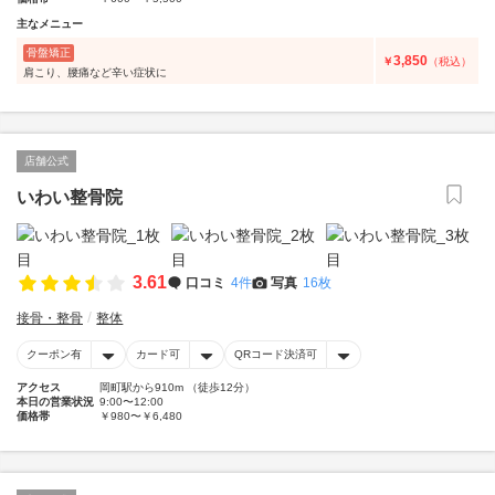
主なメニュー
骨盤矯正
3,850
￥
（税込）
肩こり、腰痛など辛い症状に
店舗公式
いわい整骨院
3.61
口コミ
4件
写真
16枚
接骨・整骨
整体
クーポン有
カード可
QRコード決済可
アクセス
岡町駅から910m （徒歩12分）
本日の営業状況
9:00〜12:00
価格帯
￥980〜￥6,480