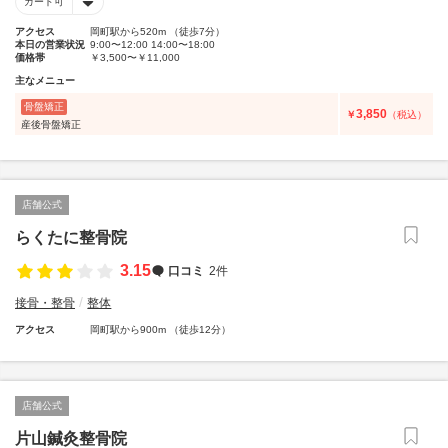
カード可
アクセス
岡町駅から520m （徒歩7分）
本日の営業状況
9:00〜12:00 14:00〜18:00
価格帯
￥3,500〜￥11,000
主なメニュー
骨盤矯正
3,850
￥
（税込）
産後骨盤矯正
店舗公式
らくたに整骨院
3.15
口コミ
2件
接骨・整骨
整体
アクセス
岡町駅から900m （徒歩12分）
店舗公式
片山鍼灸整骨院