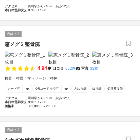
アクセス
岡町駅から940m （徒歩12分）
本日の営業状況
8:30〜14:00
店舗公式
恵メグミ整骨院
4.94
口コミ
632件
写真
33枚
接骨・整骨
マッサージ
整体
カード可
QRコード決済可
きゆう師
はり師
柔道整復師
アクセス
岡町駅から950m （徒歩12分）
本日の営業状況
9:00〜17:00
価格帯
￥1,000〜￥20,000
店舗公式