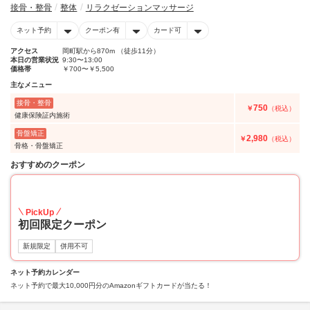
接骨・整骨
整体
リラクゼーションマッサージ
ネット予約
クーポン有
カード可
アクセス
岡町駅から870m （徒歩11分）
本日の営業状況
9:30〜13:00
価格帯
￥700〜￥5,500
主なメニュー
接骨・整骨
750
￥
（税込）
健康保険証内施術
骨盤矯正
2,980
￥
（税込）
骨格・骨盤矯正
おすすめのクーポン
50
PickUp
初回限定クーポン
新規限定
併用不可
ネット予約カレンダー
ネット予約で最大10,000円分のAmazonギフトカードが当たる！