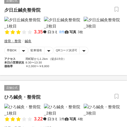
店舗公式
夕日丘鍼灸整骨院
3.35
口コミ
8件
写真
3枚
接骨・整骨
鍼灸
早朝OK
駐車場有
QRコード決済可
アクセス
岡町駅から1.2km （徒歩15分）
本日の営業状況
8:30〜13:30
価格帯
￥2,000〜￥8,800
店舗公式
ひろ鍼灸・整骨院
3.22
口コミ
1件
写真
4枚