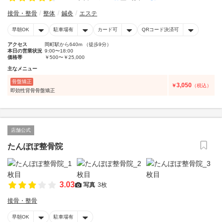
接骨・整骨
整体
鍼灸
エステ
早朝OK
駐車場有
カード可
QRコード決済可
アクセス
岡町駅から640m （徒歩9分）
本日の営業状況
9:00〜18:00
価格帯
￥500〜￥25,000
主なメニュー
骨盤矯正
3,050
￥
（税込）
即効性背骨骨盤矯正
店舗公式
たんぽぽ整骨院
3.03
写真
3枚
接骨・整骨
早朝OK
駐車場有