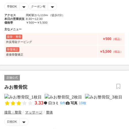
早朝OK
クーポン有
アクセス
岡町駅から110m （徒歩2分）
本日の営業状況
8:30〜12:30
価格帯
￥500〜￥5,500
主なメニュー
接骨・整骨
500
￥
（税込）
外反母趾テーピング
骨盤矯正
5,500
￥
（税込）
産後骨盤矯正
店舗公式
みお整骨院
3.33
口コミ
6件
写真
10枚
接骨・整骨
マッサージ
整体
日祝OK