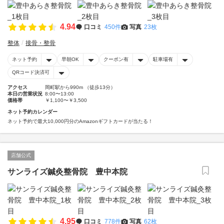
4.94
口コミ
450件
写真
23枚
整体
接骨・整骨
ネット予約
早朝OK
クーポン有
駐車場有
QRコード決済可
アクセス
岡町駅から990m （徒歩13分）
本日の営業状況
8:00〜13:00
価格帯
￥1,100〜￥3,500
ネット予約カレンダー
ネット予約で最大10,000円分のAmazonギフトカードが当たる！
店舗公式
サンライズ鍼灸整骨院 豊中本院
4.95
口コミ
778件
写真
62枚