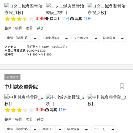
3.99
口コミ
11件
写真
47枚
整体
接骨・整骨
鍼灸
出張・訪問対応
21時以降OK
クーポン有
駐車場有
アクセス
岡町駅から740m （徒歩10分）
本日の営業状況
10:00〜14:30
価格帯
￥3,300〜￥8,800
店舗公式
中川鍼灸整骨院
3.05
写真
17枚
整体
接骨・整骨
鍼灸
出張・訪問対応
早朝OK
駐車場有
カード可