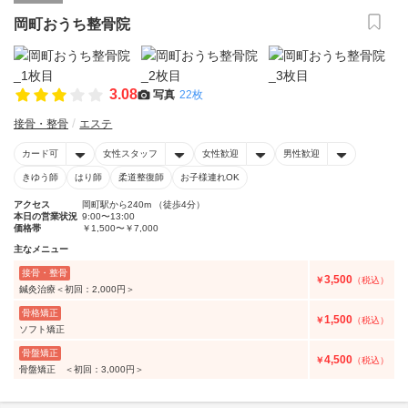
岡町おうち整骨院
3.08
写真
22枚
接骨・整骨
エステ
カード可
女性スタッフ
女性歓迎
男性歓迎
きゆう師
はり師
柔道整復師
お子様連れOK
アクセス
岡町駅から240m （徒歩4分）
本日の営業状況
9:00〜13:00
価格帯
￥1,500〜￥7,000
主なメニュー
接骨・整骨
3,500
￥
（税込）
鍼灸治療＜初回：2,000円＞
骨格矯正
1,500
￥
（税込）
ソフト矯正
骨盤矯正
4,500
￥
（税込）
骨盤矯正 ＜初回：3,000円＞