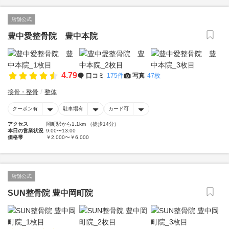
店舗公式
豊中愛整骨院 豊中本院
4.79
口コミ
175件
写真
47枚
接骨・整骨
整体
クーポン有
駐車場有
カード可
アクセス
岡町駅から1.1km （徒歩14分）
本日の営業状況
9:00〜13:00
価格帯
￥2,000〜￥6,000
店舗公式
SUN整骨院 豊中岡町院