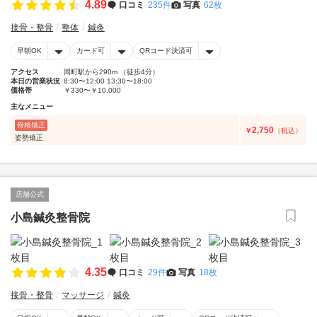
4.89
口コミ
235件
写真
62枚
接骨・整骨
整体
鍼灸
早朝OK
カード可
QRコード決済可
アクセス
岡町駅から290m （徒歩4分）
本日の営業状況
8:30〜12:00 13:30〜18:00
価格帯
￥330〜￥10,000
主なメニュー
骨格矯正
2,750
￥
（税込）
姿勢矯正
店舗公式
小島鍼灸整骨院
4.35
口コミ
29件
写真
18枚
接骨・整骨
マッサージ
鍼灸