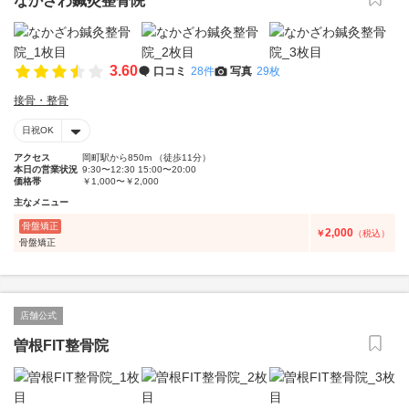
なかざわ鍼灸整骨院
3.60
口コミ
28件
写真
29枚
接骨・整骨
日祝OK
アクセス
岡町駅から850m （徒歩11分）
本日の営業状況
9:30〜12:30 15:00〜20:00
価格帯
￥1,000〜￥2,000
主なメニュー
骨盤矯正
2,000
￥
（税込）
骨盤矯正
店舗公式
曽根FIT整骨院