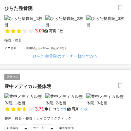
ひらた整骨院
3.00
写真
3枚
接骨・整骨
アクセス
岡町駅から740m （徒歩10分）
ひらた整骨院のオーナー様ですか？
店舗公式
豊中メディカル整体院
3.71
口コミ
5件
写真
21枚
整体
接骨・整骨
カイロプラクティック
駐車場有
カード可
柔道整復師