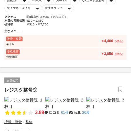
日祝OK
早朝OK
カード可
QRコード決済可
電子マネー決済可
女性スタッフ
アクセス
岡町駅から860m （徒歩11分）
本日の営業状況
8:30〜13:30
価格帯
￥510〜￥7,700
主なメニュー
接骨・整骨
4,400
￥
（税込）
楽トレ
骨格矯正
3,850
￥
（税込）
骨盤矯正
店舗公式
レジスタ整骨院
3.89
口コミ
61件
写真
26枚
接骨・整骨
整体