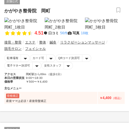
店舗公式
かがやき整骨院 岡町
4.51
口コミ
56件
写真
18枚
接骨・整骨
エステ
整体
鍼灸
リラクゼーションマッサージ
脱毛サロン
フェイシャル
駐車場有
カード可
QRコード決済可
電子マネー決済可
女性スタッフ
アクセス
岡町駅から69m （徒歩1分）
本日の営業状況
9:00〜18:30
価格帯
￥500〜￥4,400
主なメニュー
骨格矯正
4,400
￥
（税込）
産後ママは必須！産後骨盤矯正