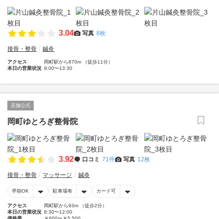
3.04
写真
8枚
接骨・整骨
鍼灸
アクセス
岡町駅から870m （徒歩11分）
本日の営業状況
9:00〜13:30
店舗公式
岡町ゆとろぎ整骨院
3.92
口コミ
71件
写真
12枚
接骨・整骨
マッサージ
鍼灸
早朝OK
駐車場有
カード可
アクセス
岡町駅から93m （徒歩2分）
本日の営業状況
8:30〜12:00
価格帯
￥600〜￥5,500