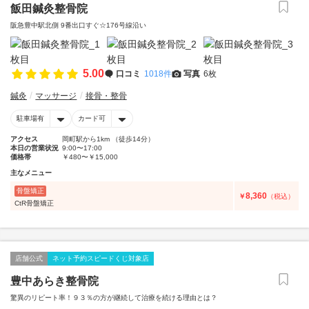
飯田鍼灸整骨院
阪急豊中駅北側 9番出口すぐ☆176号線沿い
5.00
口コミ
1018件
写真
6枚
鍼灸
マッサージ
接骨・整骨
駐車場有
カード可
アクセス
岡町駅から1km （徒歩14分）
本日の営業状況
9:00〜17:00
価格帯
￥480〜￥15,000
主なメニュー
骨盤矯正
8,360
￥
（税込）
CtR骨盤矯正
店舗公式
ネット予約スピードくじ対象店
豊中あらき整骨院
驚異のリピート率！９３％の方が継続して治療を続ける理由とは？