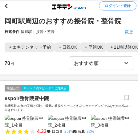
ログイン・登録
岡町駅周辺のおすすめ接骨院・整骨院
変更
検索条件
岡町駅
接骨・整骨
エキテンネット予約
日祝OK
早朝OK
21時以降OK
70
件
店舗公式
ネット予約スピードくじ対象店
espoir整骨院豊中院
臨床経験30年の実績と経験、最新の筋膜リリースとキネシオテーピングであなたのお悩みに
向き合います
4.33
口コミ
25件
写真
32枚