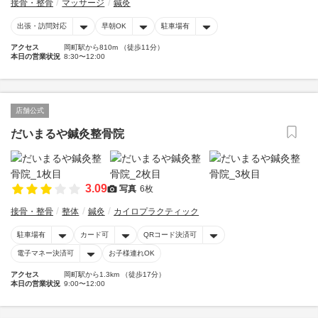
接骨・整骨
マッサージ
鍼灸
出張・訪問対応
早朝OK
駐車場有
アクセス
岡町駅から810m （徒歩11分）
本日の営業状況
8:30〜12:00
店舗公式
だいまるや鍼灸整骨院
3.09
写真
6枚
接骨・整骨
整体
鍼灸
カイロプラクティック
駐車場有
カード可
QRコード決済可
電子マネー決済可
お子様連れOK
アクセス
岡町駅から1.3km （徒歩17分）
本日の営業状況
9:00〜12:00