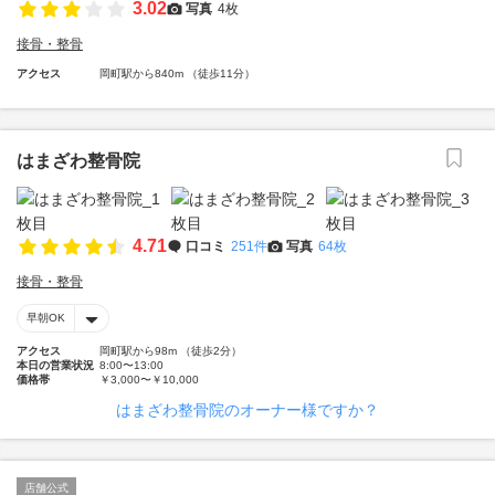
3.02
写真
4枚
接骨・整骨
アクセス
岡町駅から840m （徒歩11分）
はまざわ整骨院
4.71
口コミ
251件
写真
64枚
接骨・整骨
早朝OK
アクセス
岡町駅から98m （徒歩2分）
本日の営業状況
8:00〜13:00
価格帯
￥3,000〜￥10,000
はまざわ整骨院のオーナー様ですか？
店舗公式