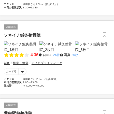
アクセス
岡町駅から1.3km （徒歩17分）
本日の営業状況
8:30〜12:30
店舗公式
ソネイチ鍼灸整骨院
4.36
口コミ
26件
写真
20枚
鍼灸
接骨・整骨
カイロプラクティック
カード可
アクセス
岡町駅から910m （徒歩12分）
本日の営業状況
9:00〜13:00
価格帯
￥4,000〜￥5,000
店舗公式
豊中駅前整体院