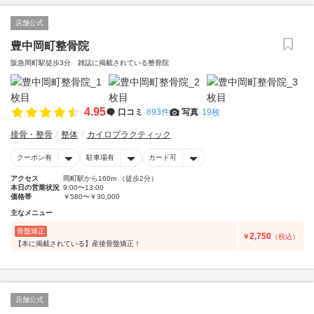
店舗公式
豊中岡町整骨院
阪急岡町駅徒歩3分 雑誌に掲載されている整骨院
4.95
口コミ
893件
写真
19枚
接骨・整骨
整体
カイロプラクティック
クーポン有
駐車場有
カード可
アクセス
岡町駅から160m （徒歩2分）
本日の営業状況
9:00〜13:00
価格帯
￥580〜￥30,000
主なメニュー
骨盤矯正
2,750
￥
（税込）
【本に掲載されている】産後骨盤矯正！
店舗公式