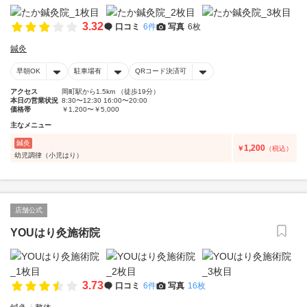
3.32
口コミ
6件
写真
6枚
鍼灸
早朝OK
駐車場有
QRコード決済可
アクセス
岡町駅から1.5km （徒歩19分）
本日の営業状況
8:30〜12:30 16:00〜20:00
価格帯
￥1,200〜￥5,000
主なメニュー
鍼灸
1,200
￥
（税込）
幼児調律（小児はり）
店舗公式
YOUはり灸施術院
3.73
口コミ
6件
写真
16枚