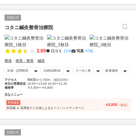
店舗公式
コタニ鍼灸整骨治療院
3.99
口コミ
11件
写真
47枚
整体
接骨・整骨
鍼灸
出張・訪問対応
21時以降OK
クーポン有
駐車場有
アクセス
岡町駅から740m （徒歩10分）
本日の営業状況
10:00〜13:00 16:30〜21:30
価格帯
￥3,300〜￥8,800
主なメニュー
美容鍼灸
8,800
￥
（税込）
美容鍼 ＆ 高周波ラジオ波によるヒートハンドマッサージ
店舗公式