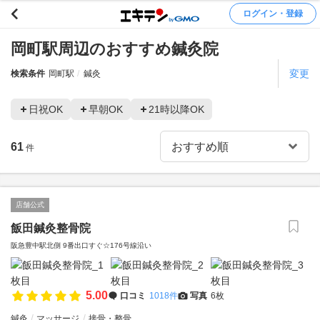
ログイン・登録
岡町駅周辺のおすすめ鍼灸院
変更
検索条件
岡町駅
鍼灸
日祝OK
早朝OK
21時以降OK
61
件
店舗公式
飯田鍼灸整骨院
阪急豊中駅北側 9番出口すぐ☆176号線沿い
5.00
口コミ
1018件
写真
6枚
鍼灸
マッサージ
接骨・整骨