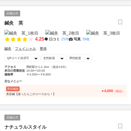
店舗公式
鍼灸 英
4.25
口コミ
25件
写真
39枚
鍼灸
フェイシャル
整体
QRコード決済可
女性歓迎
男性歓迎
アクセス
岡町駅から1.1km （徒歩14分）
本日の営業状況
10:00〜20:00
価格帯
￥3,000〜￥9,800
主なメニュー
美容鍼灸
4,000
￥
（税込）
美容鍼【迷ったらこのコースから！】
店舗公式
ナチュラルスタイル