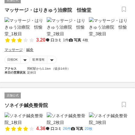
店舗公式
マッサージ・はりきゅう治療院 恬愉堂
3.20
口コミ
1件
写真
4枚
マッサージ
鍼灸
日祝OK
駐車場有
アクセス
岡町駅から1.1km （徒歩14分）
本日の営業状況
定休日
店舗公式
ソネイチ鍼灸整骨院
4.36
口コミ
26件
写真
20枚