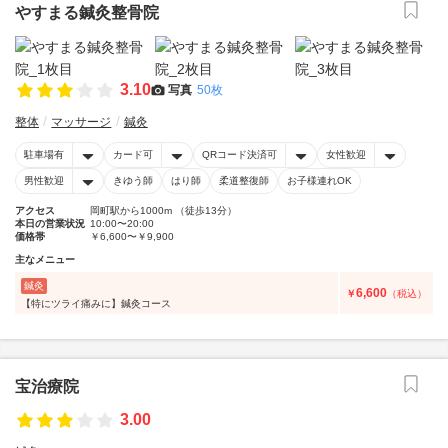
やすまる鍼灸整骨院
3.10
写真
50枚
整体
マッサージ
鍼灸
駐車場有
カード可
QRコード決済可
女性歓迎
男性歓迎
きゆう師
はり師
柔道整復師
お子様連れOK
アクセス
岡町駅から1000m （徒歩13分）
本日の営業状況
10:00〜20:00
価格帯
￥6,600〜￥9,900
主なメニュー
鍼灸
6,600
￥
（税込）
【特にツライ痛みに】鍼灸コース
宝治療院
3.00