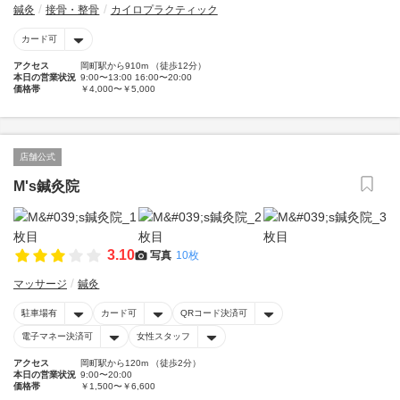
鍼灸
接骨・整骨
カイロプラクティック
カード可
アクセス
岡町駅から910m （徒歩12分）
本日の営業状況
9:00〜13:00 16:00〜20:00
価格帯
￥4,000〜￥5,000
店舗公式
M's鍼灸院
3.10
写真
10枚
マッサージ
鍼灸
駐車場有
カード可
QRコード決済可
電子マネー決済可
女性スタッフ
アクセス
岡町駅から120m （徒歩2分）
本日の営業状況
9:00〜20:00
価格帯
￥1,500〜￥6,600