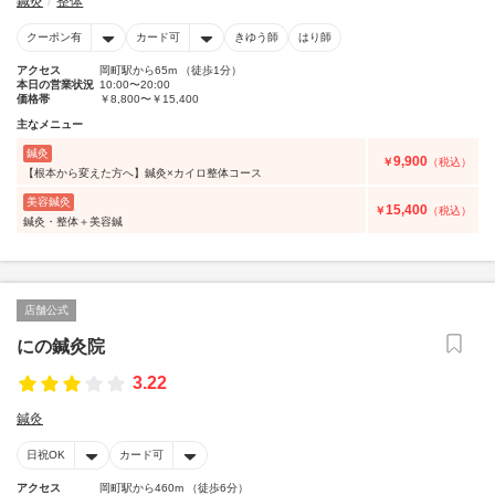
鍼灸
整体
クーポン有
カード可
きゆう師
はり師
アクセス
岡町駅から65m （徒歩1分）
本日の営業状況
10:00〜20:00
価格帯
￥8,800〜￥15,400
主なメニュー
鍼灸
9,900
￥
（税込）
【根本から変えた方へ】鍼灸×カイロ整体コース
美容鍼灸
15,400
￥
（税込）
鍼灸・整体＋美容鍼
店舗公式
にの鍼灸院
3.22
鍼灸
日祝OK
カード可
アクセス
岡町駅から460m （徒歩6分）