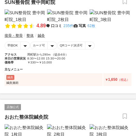
SUN整骨院 豊中岡町院
4.89
口コミ
235件
写真
62枚
接骨・整骨
整体
鍼灸
早朝OK
カード可
QRコード決済可
アクセス
岡町駅から290m （徒歩4分）
本日の営業状況
8:30〜12:00 15:30〜20:00
価格帯
￥330〜￥10,000
主なメニュー
鍼灸
1,650
￥
（税込）
鍼灸施術
店舗公式
おおた整体院鍼灸院