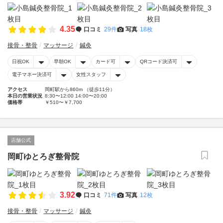
4.35
口コミ
29件
写真
18枚
接骨・整骨
マッサージ
鍼灸
日祝OK
早朝OK
カード可
QRコード決済可
電子マネー決済可
女性スタッフ
アクセス
岡町駅から860m （徒歩11分）
本日の営業状況
8:30〜12:00 14:00〜20:00
価格帯
￥510〜￥7,700
店舗公式
岡町ゆとろぎ整骨院
3.92
口コミ
71件
写真
12枚
接骨・整骨
マッサージ
鍼灸