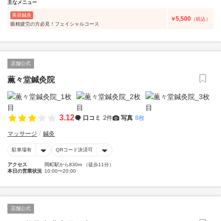
主なメニュー
美容鍼灸
5,500
￥
（税込）
眼精疲労の方必見！フェイシャルコース
店舗公式
薫々堂鍼灸院
3.12
口コミ
2件
写真
8枚
マッサージ
鍼灸
駐車場有
QRコード決済可
アクセス
岡町駅から830m （徒歩11分）
本日の営業状況
10:00〜20:00
店舗公式