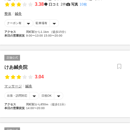
3.38
口コミ
2件
写真
10枚
整体
鍼灸
クーポン有
駐車場有
アクセス
岡町駅から1.1km （徒歩15分）
本日の営業状況
9:00〜13:00 15:00〜20:00
店舗公式
けあ鍼灸院
3.04
マッサージ
鍼灸
出張・訪問対応
日祝OK
アクセス
岡町駅から850m （徒歩11分）
本日の営業状況
14:00〜20:00