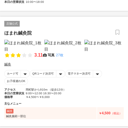
本日の営業状況
10:00〜18:00
店舗公式
ほまれ鍼灸院
3.11
写真
27枚
鍼灸
カード可
QRコード決済可
電子マネー決済可
お子様連れOK
アクセス
岡町駅から910m （徒歩12分）
本日の営業状況
9:00〜12:00 16:30〜20:00
価格帯
￥4,500〜￥6,000
主なメニュー
鍼灸
4,500
￥
（税込）
鍼灸施術一部位