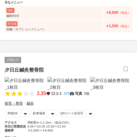
主なメニュー
鍼灸
6,600
￥
（税込）
鍼灸60分
美容鍼
1,500
￥
（税込）
顔鍼（オプションメニュー）
店舗公式
夕日丘鍼灸整骨院
3.35
口コミ
8件
写真
3枚
接骨・整骨
鍼灸
早朝OK
駐車場有
QRコード決済可
アクセス
岡町駅から1.2km （徒歩15分）
本日の営業状況
8:30〜13:30 15:30〜21:00
価格帯
￥2,000〜￥8,800