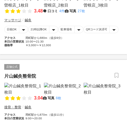
3.48
口コミ
4件
写真
27枚
マッサージ
鍼灸
日祝OK
21時以降OK
駐車場有
QRコード決済可
アクセス
岡町駅から680m （徒歩9分）
本日の営業状況
10:00〜21:30
価格帯
￥3,000〜￥12,000
店舗公式
片山鍼灸整骨院
3.04
写真
8枚
接骨・整骨
鍼灸
アクセス
岡町駅から870m （徒歩11分）
本日の営業状況
9:00〜20:00