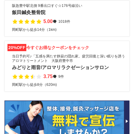
阪急豊中駅北側 9番出口すぐ☆176号線沿い
飯田鍼灸整骨院
5.00
1018件
岡町駅から徒歩14分（1km)
20%OFF
今すぐお得なクーポンをチェック
当日予約可♪「五感を満たす静寂の隠れ家。疲労回復と深い眠りを誘う
アロマトリートメント 大阪府豊中市
みどりと雨音/アロマリラクゼーションサロン
3.75
9件
岡町駅から徒歩8分（620m)