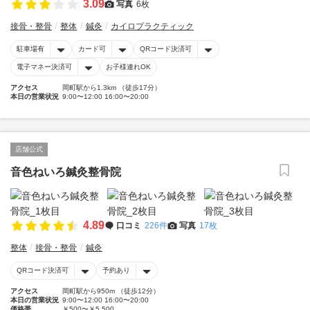
3.09
写真
6枚
接骨・整骨
整体
鍼灸
カイロプラクティック
駐車場有
カード可
QRコード決済可
電子マネー決済可
お子様連れOK
アクセス
岡町駅から1.3km （徒歩17分）
本日の営業状況
9:00〜12:00 16:00〜20:00
店舗公式
音色ねいろ鍼灸整骨院
4.89
口コミ
226件
写真
17枚
整体
接骨・整骨
鍼灸
QRコード決済可
予約あり
アクセス
岡町駅から950m （徒歩12分）
本日の営業状況
9:00〜12:00 16:00〜20:00
価格帯
￥500〜￥5,500