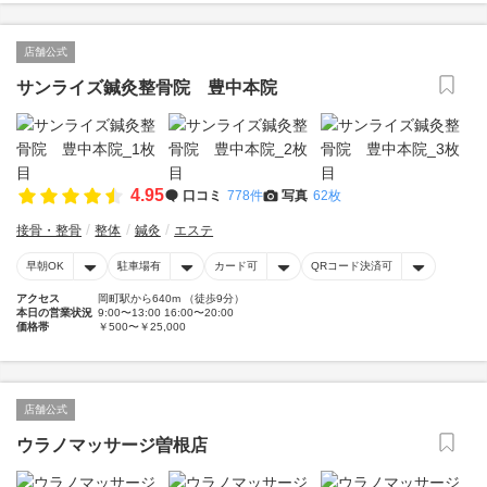
店舗公式
サンライズ鍼灸整骨院 豊中本院
4.95
口コミ
778件
写真
62枚
接骨・整骨
整体
鍼灸
エステ
早朝OK
駐車場有
カード可
QRコード決済可
アクセス
岡町駅から640m （徒歩9分）
本日の営業状況
9:00〜13:00 16:00〜20:00
価格帯
￥500〜￥25,000
店舗公式
ウラノマッサージ曽根店