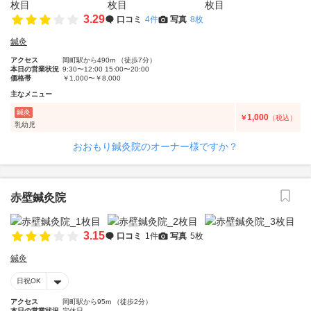
3.29
口コミ
4件
写真
8枚
鍼灸
アクセス
岡町駅から490m （徒歩7分）
本日の営業状況
9:30〜12:00 15:00〜20:00
価格帯
￥1,000〜￥8,000
主なメニュー
鍼灸
1,000
￥
（税込）
乳幼児
おおもり鍼灸院のオーナー様ですか？
赤壁鍼灸院
3.15
口コミ
1件
写真
5枚
鍼灸
日祝OK
アクセス
岡町駅から95m （徒歩2分）
本日の営業状況
定休日