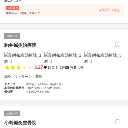
主なメニュー
美容鍼灸
8,800
￥
（税込）
素肌美人、目指しませんか
店舗公式
駒井鍼灸治療院
3.27
口コミ
1件
写真
5枚
鍼灸
マッサージ
整体
アクセス
岡町駅から240m （徒歩3分）
本日の営業状況
9:00〜12:00 15:00〜19:00
価格帯
￥2,500〜￥6,600
店舗公式
小島鍼灸整骨院