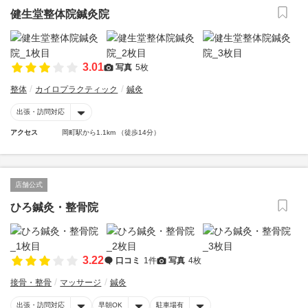
健生堂整体院鍼灸院
3.01
写真
5枚
整体
カイロプラクティック
鍼灸
出張・訪問対応
アクセス
岡町駅から1.1km （徒歩14分）
店舗公式
ひろ鍼灸・整骨院
3.22
口コミ
1件
写真
4枚
接骨・整骨
マッサージ
鍼灸
出張・訪問対応
早朝OK
駐車場有