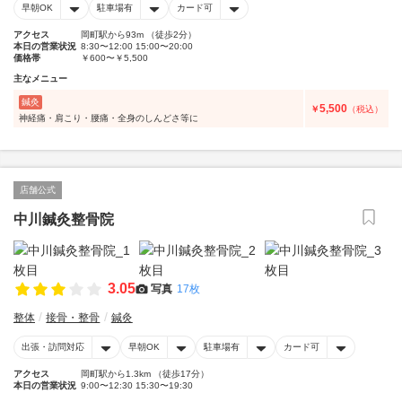
早朝OK
駐車場有
カード可
アクセス
岡町駅から93m （徒歩2分）
本日の営業状況
8:30〜12:00 15:00〜20:00
価格帯
￥600〜￥5,500
主なメニュー
鍼灸
5,500
￥
（税込）
神経痛・肩こり・腰痛・全身のしんどさ等に
店舗公式
中川鍼灸整骨院
3.05
写真
17枚
整体
接骨・整骨
鍼灸
出張・訪問対応
早朝OK
駐車場有
カード可
アクセス
岡町駅から1.3km （徒歩17分）
本日の営業状況
9:00〜12:30 15:30〜19:30