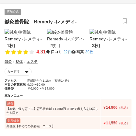
店舗公式
鍼灸整骨院 Remedy -レメディ-
4.31
口コミ
22件
写真
39枚
鍼灸
整体
エステ
カード可
アクセス
岡町駅から1.1km （徒歩14分）
本日の営業状況
9:30〜19:00
価格帯
￥6,000〜￥14,800
主なメニュー
鍼灸
14,800
￥
（税込）
【本気で髪を育てる】育毛促進鍼 14,800円 ※HPで考え方を確認し
た方限定
美容鍼灸
11,550
￥
（税込）
美容鍼【初めての美容鍼 コース】