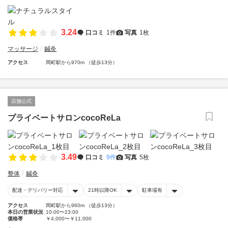
3.24
口コミ
1件
写真
1枚
マッサージ
鍼灸
アクセス
岡町駅から970m （徒歩13分）
店舗公式
プライベートサロンcocoReLa
3.49
口コミ
9件
写真
5枚
整体
鍼灸
配達・デリバリー対応
21時以降OK
駐車場有
アクセス
岡町駅から960m （徒歩13分）
本日の営業状況
10:00〜23:00
価格帯
￥4,000〜￥11,000