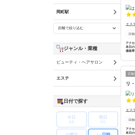
岡町駅
エス
日祝
アクセ
本日の
ジャンル・業種
価格帯
ビューティ・ヘアサロン
店舗
エステ
リ
日付で探す
エス
今日
明日
日祝
8/8
8/9
アクセ
本日の
日時
土曜日