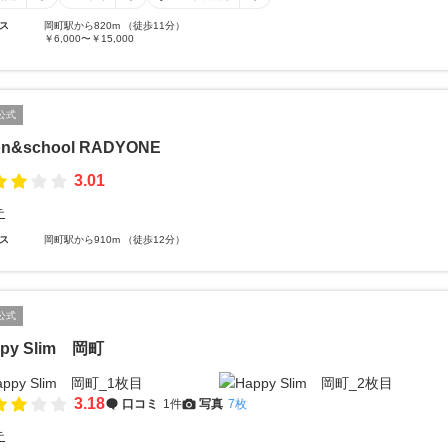
ス
岡町駅から820m （徒歩11分）
￥6,000〜￥15,000
公式
on&school RADYONE
3.01
テ
ス
岡町駅から910m （徒歩12分）
公式
ppy Slim 岡町
3.18
口コミ
1件
写真
7枚
テ