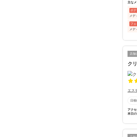
主なメ
ボデ
メデ
フェ
メデ
店舗
ク
エス
日祝
アクセ
本日の
店舗