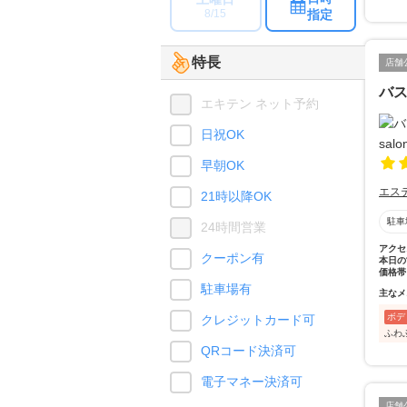
指定
8/15
特長
店舗
バス
エキテン ネット予約
日祝OK
早朝OK
エス
21時以降OK
駐車
24時間営業
アクセ
クーポン有
本日の
価格帯
駐車場有
主なメ
ボデ
クレジットカード可
ふわ
QRコード決済可
電子マネー決済可
店舗