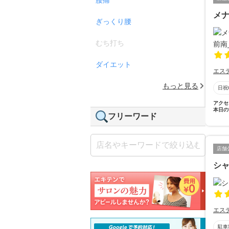
メナ
ぎっくり腰
むち打ち
ダイエット
エス
もっと見る
日祝
アクセ
本日の
フリーワード
店舗
シ
エス
駐車