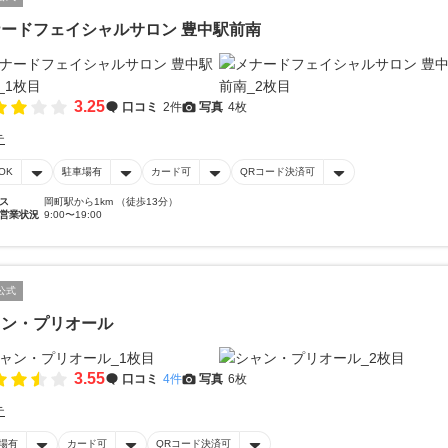
ードフェイシャルサロン 豊中駅前南
3.25
口コミ
2件
写真
4枚
テ
OK
駐車場有
カード可
QRコード決済可
ス
岡町駅から1km （徒歩13分）
営業状況
9:00〜19:00
公式
ャン・プリオール
3.55
口コミ
4件
写真
6枚
テ
場有
カード可
QRコード決済可