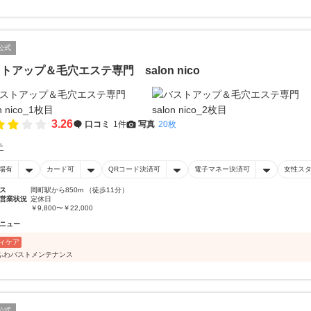
公式
トアップ＆毛穴エステ専門 salon nico
3.26
口コミ
1件
写真
20枚
テ
場有
カード可
QRコード決済可
電子マネー決済可
女性ス
ス
岡町駅から850m （徒歩11分）
営業状況
定休日
￥9,800〜￥22,000
ニュー
ィケア
ふわバストメンテナンス
公式