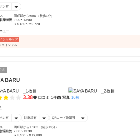
ポン有
ス
岡町駅から68m （徒歩1分）
営業状況
9:00〜13:00
￥6,480〜￥9,720
ニュー
イシャルケア
フェイシャル
公式
YA BARU
3.38
口コミ
1件
写真
10枚
テ
ポン有
駐車場有
QRコード決済可
ス
岡町駅から1.1km （徒歩15分）
営業状況
9:00〜13:30
￥4,400〜￥19,800