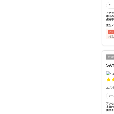
クー
アクセ
本日の
価格帯
主なメ
フェ
小顔
店舗
SA
エス
クー
アクセ
本日の
価格帯