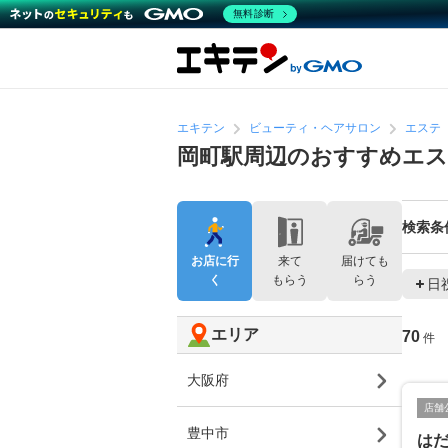
無料診断
エキテン
ビューティ・ヘアサロン
エステ
岡町駅周辺のおすすめエ
検索条
お店に行
来て
届けても
く
もらう
らう
日
エリア
70
件
大阪府
店舗
豊中市
は