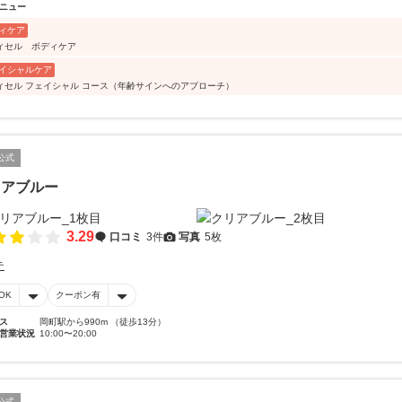
ニュー
ィケア
ィセル ボディケア
イシャルケア
ィセル フェイシャル コース（年齢サインへのアプローチ）
公式
リアブルー
3.29
口コミ
3件
写真
5枚
テ
OK
クーポン有
ス
岡町駅から990m （徒歩13分）
営業状況
10:00〜20:00
公式