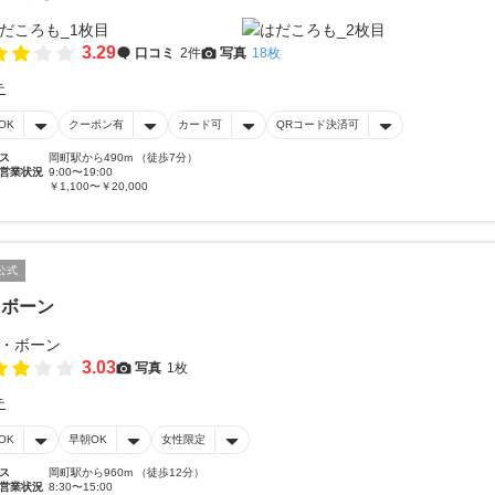
3.29
口コミ
2件
写真
18枚
テ
OK
クーポン有
カード可
QRコード決済可
ス
岡町駅から490m （徒歩7分）
営業状況
9:00〜19:00
￥1,100〜￥20,000
公式
・ボーン
3.03
写真
1枚
テ
OK
早朝OK
女性限定
ス
岡町駅から960m （徒歩12分）
営業状況
8:30〜15:00