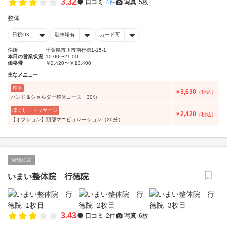
3.32
口コミ
4件
写真
5枚
整体
日祝OK
駐車場有
カード可
住所
千葉県市川市南行徳1-15-1
本日の営業状況
10:00〜21:00
価格帯
￥2,420〜￥13,400
主なメニュー
整体
3,630
￥
（税込）
ハンド＆ショルダー整体コース 30分
ほぐし・マッサージ
2,420
￥
（税込）
【オプション】頭部マニピュレーション（20分）
店舗公式
いまい整体院 行徳院
3.43
口コミ
2件
写真
6枚