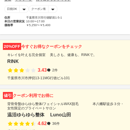
日祝OK
クーポン有
住所
千葉県市川市行徳駅前1-5-1
本日の営業状況
10:00〜17:00
価格帯
￥5,250〜￥5,400
20%OFF
今すぐお得なクーポンをチェック
キレイを叶える完全個室 美しさも、健康も、RINKで。
RINK
3.43
2件
千葉県市川市押切13-11MG行徳ビル101
値引
クーポン利用でお得に
背骨骨盤ゆらゆら整体/フェイシャルWAX脱毛 本八幡駅徒歩３分・
女性限定のプライベートサロン
温活ゆらゆら整体 Luno山田
4.62
36件