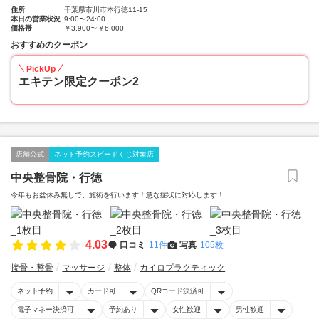
住所
千葉県市川市本行徳11-15
本日の営業状況
9:00〜24:00
価格帯
￥3,900〜￥6,000
おすすめのクーポン
PickUp
エキテン限定クーポン2
店舗公式
ネット予約スピードくじ対象店
中央整骨院・行徳
今年もお盆休み無しで、施術を行います！急な症状に対応します！
4.03
口コミ
11件
写真
105枚
接骨・整骨
マッサージ
整体
カイロプラクティック
ネット予約
カード可
QRコード決済可
電子マネー決済可
予約あり
女性歓迎
男性歓迎