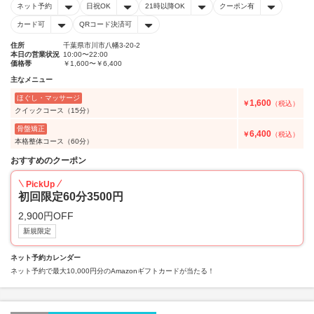
ネット予約
日祝OK
21時以降OK
クーポン有
カード可
QRコード決済可
住所
千葉県市川市八幡3-20-2
本日の営業状況
10:00〜22:00
価格帯
￥1,600〜￥6,400
主なメニュー
ほぐし・マッサージ
1,600
￥
（税込）
クイックコース（15分）
骨盤矯正
6,400
￥
（税込）
本格整体コース（60分）
おすすめのクーポン
PickUp
初回限定60分3500円
2,900円OFF
新規限定
ネット予約カレンダー
ネット予約で最大10,000円分のAmazonギフトカードが当たる！