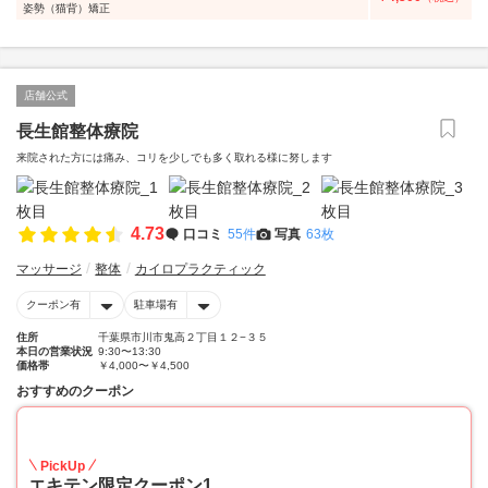
姿勢（猫背）矯正
店舗公式
長生館整体療院
来院された方には痛み、コリを少しでも多く取れる様に努します
4.73
口コミ
55件
写真
63枚
マッサージ
整体
カイロプラクティック
クーポン有
駐車場有
住所
千葉県市川市鬼高２丁目１２−３５
本日の営業状況
9:30〜13:30
価格帯
￥4,000〜￥4,500
おすすめのクーポン
15
PickUp
エキテン限定クーポン1