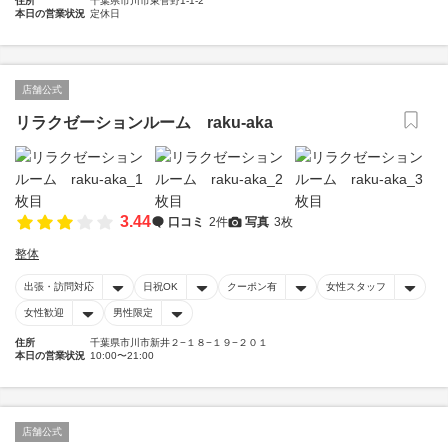
住所
千葉県市川市東菅野1-1-2
本日の営業状況
定休日
店舗公式
リラクゼーションルーム raku-aka
3.44
口コミ
2件
写真
3枚
整体
出張・訪問対応
日祝OK
クーポン有
女性スタッフ
女性歓迎
男性限定
住所
千葉県市川市新井２−１８−１９−２０１
本日の営業状況
10:00〜21:00
店舗公式