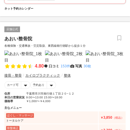
ネット予約カレンダー
店舗公式
あおい整骨院
各種保険・交通事故・労災取扱、東西線南行徳駅から徒歩１分
4.80
口コミ
153件
写真
30枚
接骨・整骨
カイロプラクティック
整体
カード可
予約あり
住所
千葉県市川市南行徳１丁目２０−１２
本日の営業状況
9:00〜13:00 15:00〜18:00
価格帯
￥1,000〜￥4,000
主なメニュー
ほぐし・マッサージ
3,850
￥
（税込）
トータルケア
骨盤矯正