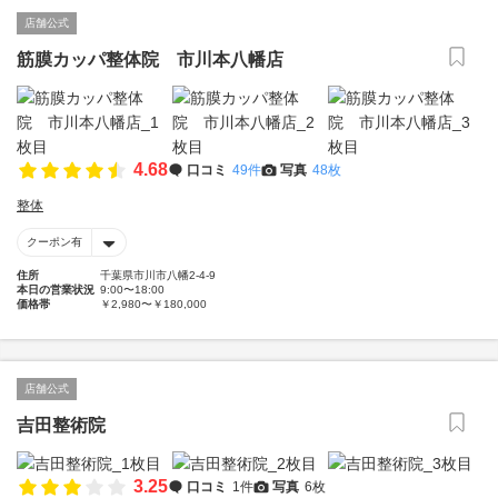
店舗公式
筋膜カッパ整体院 市川本八幡店
4.68
口コミ
49件
写真
48枚
整体
クーポン有
住所
千葉県市川市八幡2-4-9
本日の営業状況
9:00〜18:00
価格帯
￥2,980〜￥180,000
店舗公式
吉田整術院
3.25
口コミ
1件
写真
6枚