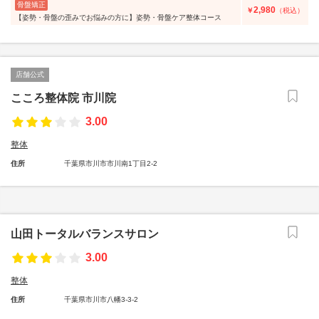
骨盤矯正
2,980
￥
（税込）
【姿勢・骨盤の歪みでお悩みの方に】姿勢・骨盤ケア整体コース
店舗公式
こころ整体院 市川院
3.00
整体
住所
千葉県市川市市川南1丁目2-2
山田トータルバランスサロン
3.00
整体
住所
千葉県市川市八幡3-3-2