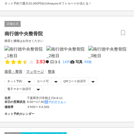
ネット予約で最大10,000円分のAmazonギフトカードが当たる！
店舗公式
南行徳中央整骨院
猫背と腰痛はお任せください
3.93
口コミ
14件
写真
49枚
接骨・整骨
マッサージ
整体
ネット予約
カード可
QRコード決済可
電子マネー決済可
住所
千葉県市川市相之川4-6-11
本日の営業状況
9:00〜17:30
予約空きあり
価格帯
￥500〜￥4,500
ネット予約カレンダー