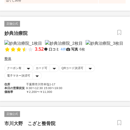
ほぐし30分
店舗公式
妙典治療院
3.52
口コミ
4件
写真
6枚
整体
クーポン有
カード可
QRコード決済可
電子マネー決済可
住所
千葉県市川市本塩1-17
本日の営業状況
9:30〜12:30 15:00〜19:00
価格帯
￥2,200〜￥11,000
店舗公式
市川大野 こざと整骨院