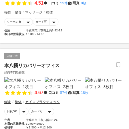
4.51
口コミ
59件
写真
8枚
接骨・整骨
マッサージ
整体
クーポン有
カード可
住所
千葉県市川市堀之内3-32-12
本日の営業状況
10:00〜14:00
店舗公式
本八幡リカバリーオフィス
頭痛専門治療院
4.67
口コミ
57件
写真
18枚
鍼灸
整体
カイロプラクティック
日祝OK
カード可
住所
千葉県市川市八幡3-8-24
本日の営業状況
10:00〜20:00
価格帯
￥1,500〜￥12,100