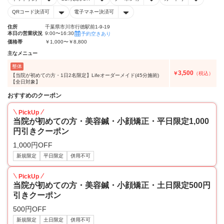
QRコード決済可
電子マネー決済可
住所
千葉県市川市行徳駅前1-9-19
本日の営業状況
9:00〜16:30
予約空きあり
価格帯
￥1,000〜￥8,800
主なメニュー
整体
3,500
￥
（税込）
【当院が初めての方・1日2名限定】Lifeオーダーメイド(45分施術)
【全日対象】
おすすめのクーポン
PickUp
当院が初めての方・美容鍼・小顔矯正・平日限定1,000
円引きクーポン
1,000円OFF
新規限定
平日限定
併用不可
PickUp
当院が初めての方・美容鍼・小顔矯正・土日限定500円
引きクーポン
500円OFF
新規限定
土日限定
併用不可