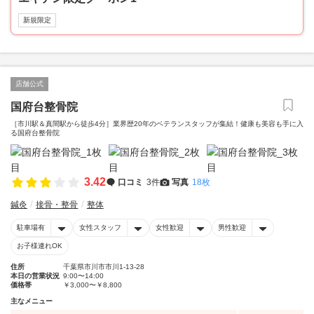
新規限定
店舗公式
国府台整骨院
［市川駅＆真間駅から徒歩4分］業界歴20年のベテランスタッフが集結！健康も美容も手に入
る国府台整骨院
3.42
口コミ
3件
写真
18枚
鍼灸
接骨・整骨
整体
駐車場有
女性スタッフ
女性歓迎
男性歓迎
お子様連れOK
住所
千葉県市川市市川1-13-28
本日の営業状況
9:00〜14:00
価格帯
￥3,000〜￥8,800
主なメニュー