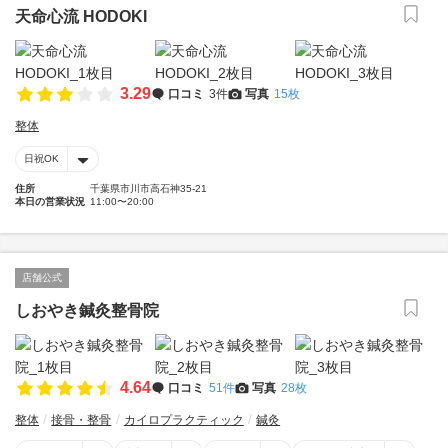
天命心流 HODOKI
3.29
口コミ
3件
写真
15枚
整体
日祝OK
住所
千葉県市川市高石神35-21
本日の営業状況
11:00〜20:00
店舗公式
しおやき鍼灸整骨院
4.64
口コミ
51件
写真
28枚
整体
接骨・整骨
カイロプラクティック
鍼灸