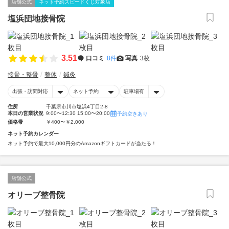
店舗公式
ネット予約スピードくじ対象店
塩浜団地接骨院
3.51
口コミ
8件
写真
3枚
接骨・整骨
整体
鍼灸
出張・訪問対応
ネット予約
駐車場有
住所
千葉県市川市塩浜4丁目2-8
本日の営業状況
9:00〜12:30 15:00〜20:00
予約空きあり
価格帯
￥400〜￥2,000
ネット予約カレンダー
ネット予約で最大10,000円分のAmazonギフトカードが当たる！
店舗公式
オリーブ整骨院