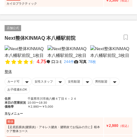
3,300
￥
（税込）
カイロプラクティック
店舗公式
Next整体KINMAQ 本八幡駅前院
4.75
口コミ
244件
写真
78枚
整体
カード可
女性スタッフ
女性歓迎
男性歓迎
お子様連れOK
住所
千葉県市川市南八幡４丁目４－２４
本日の営業状況
10:00〜18:30
価格帯
￥2,980〜￥5,000
主なメニュー
整体
2,980
￥
（税込）
【足底筋膜炎(腱膜炎)・アキレス腱炎・腱鞘炎でお悩みの方に】根本
ケア整体コース