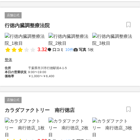
店舗公式
行徳内臓調整療法院
3.32
口コミ
10件
写真
5枚
整体
住所
千葉県市川市行徳駅前4-1-5
本日の営業状況
9:00〜19:00
価格帯
￥1,000〜￥6,400
店舗公式
カラダファクトリー 南行徳店