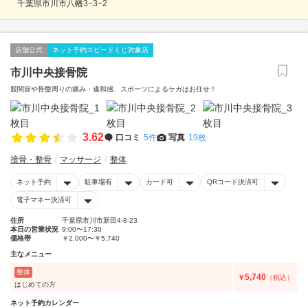
千葉県市川市八幡3−3−2
店舗公式
ネット予約スピードくじ対象店
市川中央接骨院
股関節や骨盤周りの痛み・違和感、スポーツによるケガはお任せ！
3.62
口コミ
5件
写真
19枚
接骨・整骨
マッサージ
整体
ネット予約
駐車場有
カード可
QRコード決済可
電子マネー決済可
住所
千葉県市川市新田4-8-23
本日の営業状況
9:00〜17:30
価格帯
￥2,000〜￥5,740
主なメニュー
整体
5,740
￥
（税込）
はじめての方
ネット予約カレンダー