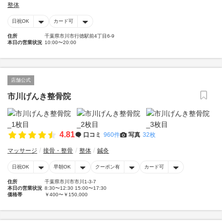
整体
日祝OK
カード可
住所
千葉県市川市行徳駅前4丁目6-9
本日の営業状況
10:00〜20:00
店舗公式
市川げんき整骨院
4.81
口コミ
960件
写真
32枚
マッサージ
接骨・整骨
整体
鍼灸
日祝OK
早朝OK
クーポン有
カード可
住所
千葉県市川市市川1-3-7
本日の営業状況
8:30〜12:30 15:00〜17:30
価格帯
￥400〜￥150,000