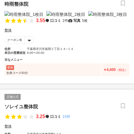
時雨整体院
3.55
口コミ
2件
写真
5枚
整体
クーポン有
住所
千葉県市川市真間２丁目１４−１４
本日の営業状況
9:00〜20:00
主なメニュー
整体
4,400
￥
（税込）
全身コース50分
店舗公式
ソレイユ整体院
3.25
口コミ
15件
整体