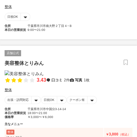
整体
日祝OK
住所
千葉県市川市南大野２丁目４−Ｂ
本日の営業状況
9:00〜21:00
店舗公式
美容整体とりみん
3.43
口コミ
2件
写真
1枚
整体
出張・訪問対応
日祝OK
クーポン有
住所
千葉県市川市中国分3-14-14
本日の営業状況
18:00〜21:00
価格帯
￥3,000〜￥6,000
主なメニュー
整体
3,000
￥
（税込）