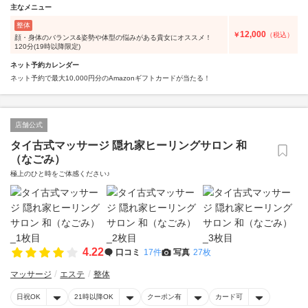
主なメニュー
整体
12,000
￥
（税込）
顔・身体のバランス&姿勢や体型の悩みがある貴女にオススメ！
120分(19時以降限定)
ネット予約カレンダー
ネット予約で最大10,000円分のAmazonギフトカードが当たる！
店舗公式
タイ古式マッサージ 隠れ家ヒーリングサロン 和
（なごみ）
極上のひと時をご体感ください♪
4.22
口コミ
17件
写真
27枚
マッサージ
エステ
整体
日祝OK
21時以降OK
クーポン有
カード可