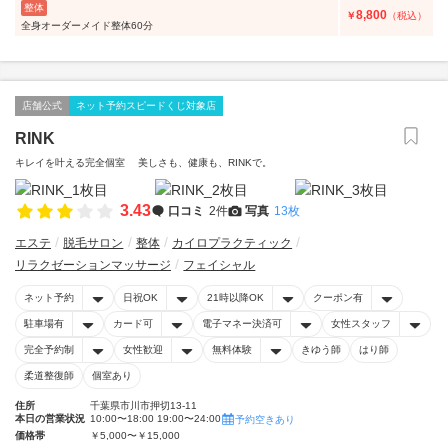
整体
8,800
￥
（税込）
全身オーダーメイド整体60分
店舗公式
ネット予約スピードくじ対象店
RINK
キレイを叶える完全個室 美しさも、健康も、RINKで。
3.43
口コミ
2件
写真
13枚
エステ
脱毛サロン
整体
カイロプラクティック
リラクゼーションマッサージ
フェイシャル
ネット予約
日祝OK
21時以降OK
クーポン有
駐車場有
カード可
電子マネー決済可
女性スタッフ
完全予約制
女性歓迎
無料体験
きゆう師
はり師
柔道整復師
個室あり
住所
千葉県市川市押切13-11
本日の営業状況
10:00〜18:00 19:00〜24:00
予約空きあり
価格帯
￥5,000〜￥15,000