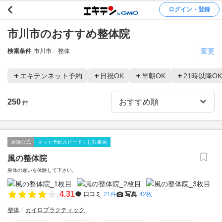
ログイン・登録
市川市のおすすめ整体院
変更
検索条件
市川市
整体
エキテンネット予約
日祝OK
早朝OK
21時以降OK
250
件
店舗公式
ネット予約スピードくじ対象店
風の整体院
身体の違いを体験して下さい。
4.31
口コミ
21件
写真
42枚
整体
カイロプラクティック