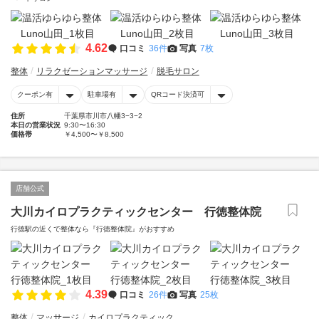
4.62
口コミ
36件
写真
7枚
整体
リラクゼーションマッサージ
脱毛サロン
クーポン有
駐車場有
QRコード決済可
住所
千葉県市川市八幡3−3−2
本日の営業状況
9:30〜16:30
価格帯
￥4,500〜￥8,500
店舗公式
大川カイロプラクティックセンター 行徳整体院
行徳駅の近くで整体なら『行徳整体院』がおすすめ
4.39
口コミ
26件
写真
25枚
整体
マッサージ
カイロプラクティック