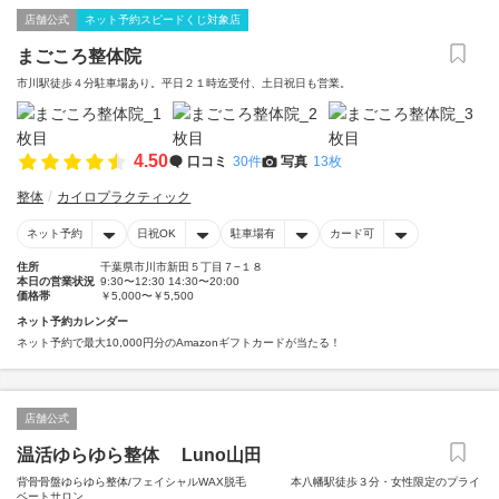
店舗公式
ネット予約スピードくじ対象店
まごころ整体院
市川駅徒歩４分駐車場あり。平日２１時迄受付、土日祝日も営業。
4.50
口コミ
30件
写真
13枚
整体
カイロプラクティック
ネット予約
日祝OK
駐車場有
カード可
住所
千葉県市川市新田５丁目７−１８
本日の営業状況
9:30〜12:30 14:30〜20:00
価格帯
￥5,000〜￥5,500
ネット予約カレンダー
ネット予約で最大10,000円分のAmazonギフトカードが当たる！
店舗公式
温活ゆらゆら整体 Luno山田
背骨骨盤ゆらゆら整体/フェイシャルWAX脱毛 本八幡駅徒歩３分・女性限定のプライ
ベートサロン