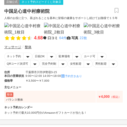
店舗公式
ネット予約スピードくじ対象店
中国足心道中村療術院
人様のお役に立つ、喜ばれることを基本に皆様の健康をサポートし続けてお陰様で１５年
4.68
口コミ
64件
写真
22枚
マッサージ
整体
ネット予約
日祝OK
駐車場有
カード可
QRコード決済可
完全予約制
女性歓迎
男性歓迎
住所
千葉県市川市伊勢宿3-15
本日の営業状況
9:00〜12:00 14:00〜18:00
予約空きあり
価格帯
￥3,500〜￥7,000
主なメニュー
整体
4,000
￥
（税込）
バランス整体
ネット予約カレンダー
ネット予約で最大10,000円分のAmazonギフトカードが当たる！