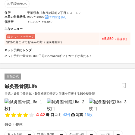
お子様連れOK
住所
千葉県市川市行徳駅前２丁目１３－１７
本日の営業状況
9:00〜15:00
予約空きあり
価格帯
￥1,000〜￥5,850
主なメニュー
ほぐし・マッサージ
5,850
￥
（非課税）
慢性の肩こりでお悩みの方（保険外施術）
ネット予約カレンダー
ネット予約で最大10,000円分のAmazonギフトカードが当たる！
店舗公式
鍼灸整骨院Life
行徳／妙典で美容鍼・骨盤矯正◎美容と健康を応援する鍼灸整骨院
4.42
口コミ
43件
写真
16枚
鍼灸
整体
ネット予約
21時以降OK
クーポン有
カード可