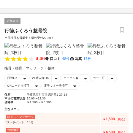
店舗公式
行徳ふくろう整骨院
土日祝日も営業中！最終受付22:30！
4.46
口コミ
48件
写真
17枚
接骨・整骨
マッサージ
整体
日祝OK
21時以降OK
クーポン有
カード可
QRコード決済可
電子マネー決済可
住所
千葉県市川市行徳駅前1-27-13
本日の営業状況
15:00〜22:30
価格帯
￥1,500〜￥6,500
主なメニュー
ほぐし・マッサージ
1,500
￥
（税込）
ワンポイント 10分
骨盤矯正
4,500
￥
（税込）