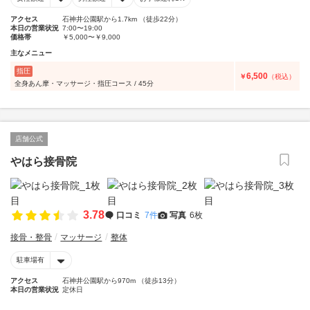
アクセス
石神井公園駅から1.7km （徒歩22分）
本日の営業状況
7:00〜19:00
価格帯
￥5,000〜￥9,000
主なメニュー
指圧
6,500
￥
（税込）
全身あん摩・マッサージ・指圧コース / 45分
店舗公式
やはら接骨院
3.78
口コミ
7件
写真
6枚
接骨・整骨
マッサージ
整体
駐車場有
アクセス
石神井公園駅から970m （徒歩13分）
本日の営業状況
定休日