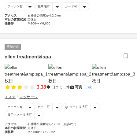
クーポン有
駐車場有
カード可
アクセス
石神井公園駅から2.5km
本日の営業状況
定休日
価格帯
￥800〜￥6,600
店舗公式
ellen treatment&spa
3.38
口コミ
1件
写真
11枚
エステ
マッサージ
クーポン有
カード可
QRコード決済可
電子マネー決済可
アクセス
石神井公園駅から120m （徒歩2分）
本日の営業状況
定休日
価格帯
￥5,000〜￥19,352