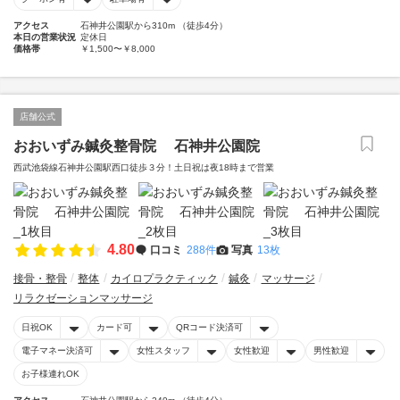
アクセス
石神井公園駅から310m （徒歩4分）
本日の営業状況
定休日
価格帯
￥1,500〜￥8,000
店舗公式
おおいずみ鍼灸整骨院 石神井公園院
西武池袋線石神井公園駅西口徒歩３分！土日祝は夜18時まで営業
4.80
口コミ
288件
写真
13枚
接骨・整骨
整体
カイロプラクティック
鍼灸
マッサージ
リラクゼーションマッサージ
日祝OK
カード可
QRコード決済可
電子マネー決済可
女性スタッフ
女性歓迎
男性歓迎
お子様連れOK