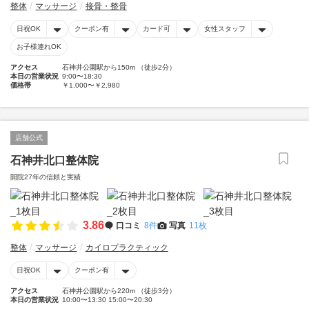
整体
マッサージ
接骨・整骨
日祝OK
クーポン有
カード可
女性スタッフ
お子様連れOK
アクセス
石神井公園駅から150m （徒歩2分）
本日の営業状況
9:00〜18:30
価格帯
￥1,000〜￥2,980
店舗公式
石神井北口整体院
開院27年の信頼と実績
3.86
口コミ
8件
写真
11枚
整体
マッサージ
カイロプラクティック
日祝OK
クーポン有
アクセス
石神井公園駅から220m （徒歩3分）
本日の営業状況
10:00〜13:30 15:00〜20:30