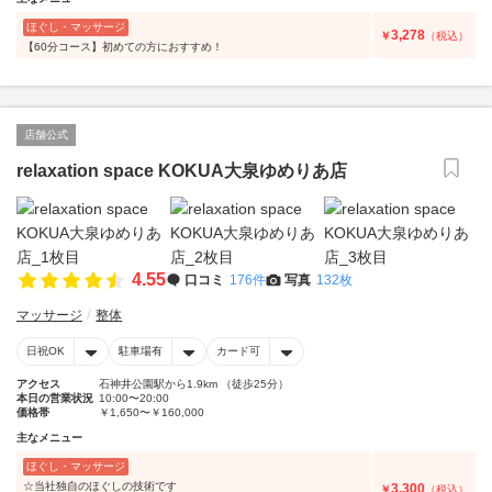
ほぐし・マッサージ
3,278
￥
（税込）
【60分コース】初めての方におすすめ！
店舗公式
relaxation space KOKUA大泉ゆめりあ店
4.55
口コミ
176件
写真
132枚
マッサージ
整体
日祝OK
駐車場有
カード可
アクセス
石神井公園駅から1.9km （徒歩25分）
本日の営業状況
10:00〜20:00
価格帯
￥1,650〜￥160,000
主なメニュー
ほぐし・マッサージ
☆当社独自のほぐしの技術です
3,300
￥
（税込）