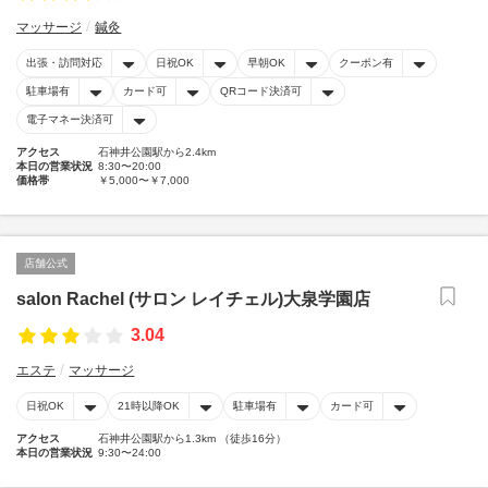
マッサージ
鍼灸
出張・訪問対応
日祝OK
早朝OK
クーポン有
駐車場有
カード可
QRコード決済可
電子マネー決済可
アクセス
石神井公園駅から2.4km
本日の営業状況
8:30〜20:00
価格帯
￥5,000〜￥7,000
店舗公式
salon Rachel (サロン レイチェル)大泉学園店
3.04
エステ
マッサージ
日祝OK
21時以降OK
駐車場有
カード可
アクセス
石神井公園駅から1.3km （徒歩16分）
本日の営業状況
9:30〜24:00