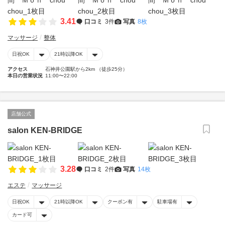
3.41
口コミ
3件
写真
8枚
マッサージ
整体
日祝OK
21時以降OK
アクセス
石神井公園駅から2km （徒歩25分）
本日の営業状況
11:00〜22:00
店舗公式
salon KEN-BRIDGE
3.28
口コミ
2件
写真
14枚
エステ
マッサージ
日祝OK
21時以降OK
クーポン有
駐車場有
カード可