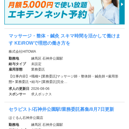
マッサージ・整体・鍼灸 スキマ時間を活かして働けま
す KEiROWで理想の働き方を
株式会社HITOWA
勤務地
練馬区 石神井公園駅
給与タイプ
未設定
雇用形態
業務委託
【仕事内容】<職種> [業務委託]マッサージ師・整体師・鍼灸師 <雇用形
態> 業務委託 <給与> [業務委託]完全…
求人の更新日
2026-08-06
スポンサー
求人ボックス
セラピスト/石神井公園駅/業務委託募集/8月7日更新
ほぐるん石神井公園店
勤務地
練馬区 石神井公園駅