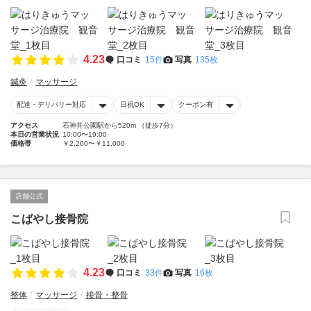
4.23
口コミ
15件
写真
135枚
鍼灸
マッサージ
配達・デリバリー対応
日祝OK
クーポン有
アクセス
石神井公園駅から520m （徒歩7分）
本日の営業状況
10:00〜19:00
価格帯
￥2,200〜￥11,000
店舗公式
こばやし接骨院
4.23
口コミ
33件
写真
16枚
整体
マッサージ
接骨・整骨