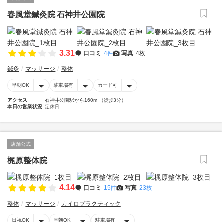
春風堂鍼灸院 石神井公園院
3.31
口コミ
4件
写真
4枚
鍼灸
マッサージ
整体
早朝OK
駐車場有
カード可
アクセス
石神井公園駅から160m （徒歩3分）
本日の営業状況
定休日
店舗公式
梶原整体院
4.14
口コミ
15件
写真
23枚
整体
マッサージ
カイロプラクティック
日祝OK
早朝OK
駐車場有