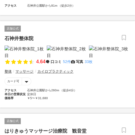
アクセス
石神井公園駅から81m （徒歩2分）
店舗公式
石神井整体院
4.64
口コミ
52件
写真
33枚
整体
マッサージ
カイロプラクティック
カード可
アクセス
石神井公園駅から260m （徒歩4分）
本日の営業状況
定休日
価格帯
￥5〜￥31,680
店舗公式
はりきゅうマッサージ治療院 観音堂