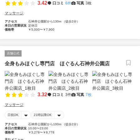
3.42
口コミ
6件
写真
3枚
マッサージ
アクセス
石神井公園駅から130m （徒歩2分）
本日の営業状況
定休日
価格帯
￥5,000〜￥7,900
店舗公式
全身もみほぐし専門店 ほぐるん石神井公園店
3.32
口コミ
3件
写真
7枚
マッサージ
日祝OK
21時以降OK
アクセス
石神井公園駅から100m （徒歩2分）
本日の営業状況
10:00〜23:00
価格帯
￥3,278〜￥8,778
主なメニュー