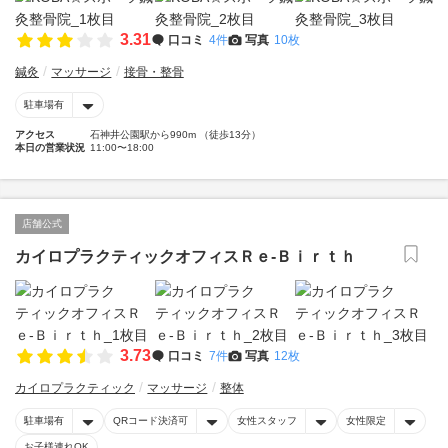
3.31
口コミ
4件
写真
10枚
鍼灸
マッサージ
接骨・整骨
駐車場有
アクセス
石神井公園駅から990m （徒歩13分）
本日の営業状況
11:00〜18:00
店舗公式
カイロプラクティックオフィスＲｅ‐Ｂｉｒｔｈ
3.73
口コミ
7件
写真
12枚
カイロプラクティック
マッサージ
整体
駐車場有
QRコード決済可
女性スタッフ
女性限定
お子様連れOK