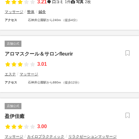
3.21
口コミ
1件
写真
2枚
マッサージ
整体
鍼灸
アクセス
石神井公園駅から240m （徒歩4分）
店舗公式
アロマスクール＆サロンfleurir
3.01
エステ
マッサージ
アクセス
石神井公園駅から880m （徒歩12分）
店舗公式
盈伊佳癒
3.00
マッサージ
カイロプラクティック
リラクゼーションマッサージ