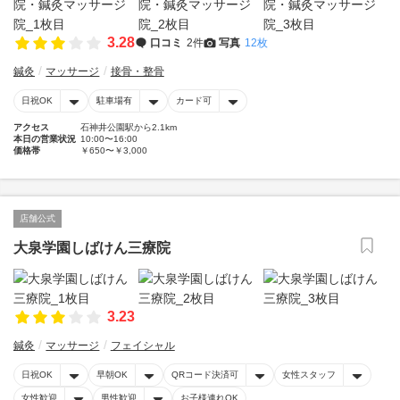
3.28
口コミ
2件
写真
12枚
鍼灸
マッサージ
接骨・整骨
日祝OK
駐車場有
カード可
アクセス
石神井公園駅から2.1km
本日の営業状況
10:00〜16:00
価格帯
￥650〜￥3,000
店舗公式
大泉学園しばけん三療院
3.23
鍼灸
マッサージ
フェイシャル
日祝OK
早朝OK
QRコード決済可
女性スタッフ
女性歓迎
男性歓迎
お子様連れOK