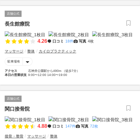
店舗公式
長生館療院
4.26
口コミ
18件
写真
4枚
マッサージ
整体
カイロプラクティック
駐車場有
アクセス
石神井公園駅から490m （徒歩7分）
本日の営業状況
9:00〜12:00 14:00〜19:00
店舗公式
関口接骨院
4.88
口コミ
147件
写真
72枚
接骨・整骨
マッサージ
整体