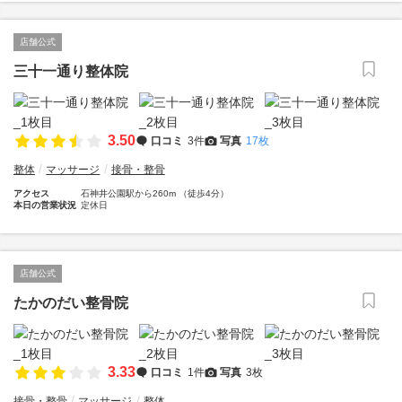
店舗公式
三十一通り整体院
3.50
口コミ
3件
写真
17枚
整体
マッサージ
接骨・整骨
アクセス
石神井公園駅から260m （徒歩4分）
本日の営業状況
定休日
店舗公式
たかのだい整骨院
3.33
口コミ
1件
写真
3枚
接骨・整骨
マッサージ
整体