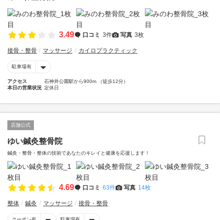
3.49
口コミ
3件
写真
3枚
接骨・整骨
マッサージ
カイロプラクティック
駐車場有
アクセス
石神井公園駅から900m （徒歩12分）
本日の営業状況
定休日
店舗公式
ゆい鍼灸整骨院
鍼灸・整骨・整体の技術であなたのキレイと健康を応援します！
4.69
口コミ
63件
写真
14枚
整体
鍼灸
マッサージ
接骨・整骨
クーポン有
駐車場有