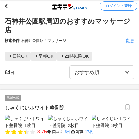
ログイン・登録
石神井公園駅周辺のおすすめマッサージ
店
変更
検索条件
石神井公園駅
マッサージ
日祝OK
早朝OK
21時以降OK
64
件
店舗公式
しゃくじいホワイト整骨院
3.75
口コミ
6件
写真
17枚