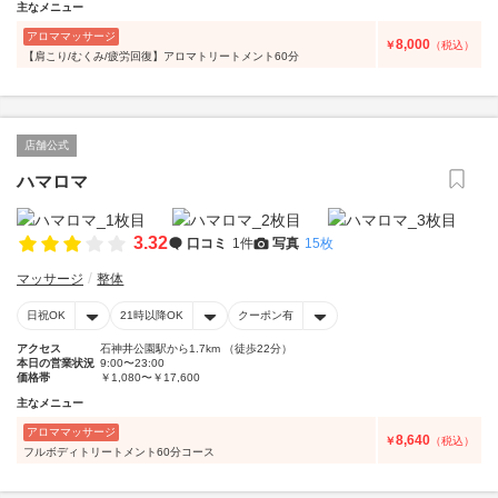
主なメニュー
アロママッサージ
8,000
￥
（税込）
【肩こり/むくみ/疲労回復】アロマトリートメント60分
店舗公式
ハマロマ
3.32
口コミ
1件
写真
15枚
マッサージ
整体
日祝OK
21時以降OK
クーポン有
アクセス
石神井公園駅から1.7km （徒歩22分）
本日の営業状況
9:00〜23:00
価格帯
￥1,080〜￥17,600
主なメニュー
アロママッサージ
8,640
￥
（税込）
フルボディトリートメント60分コース