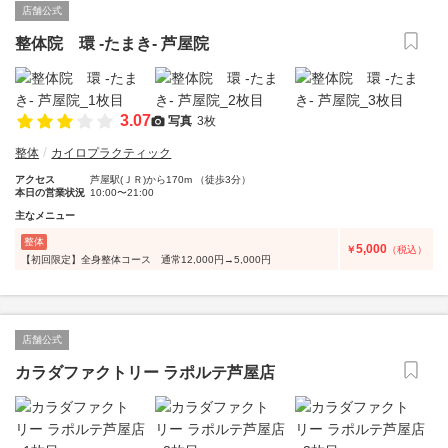
店舗公式
整体院 環 -たまき- 芦屋院
3.07
写真
3枚
整体
カイロプラクティック
アクセス
芦屋駅(ＪＲ)から170m （徒歩3分）
本日の営業状況
10:00〜21:00
主なメニュー
整体
5,000
￥
（税込）
【初回限定】全身整体コース 通常12,000円→5,000円
店舗公式
カラダファクトリー ラポルテ芦屋店