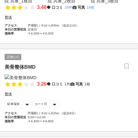
3.48
口コミ
18件
写真
18枚
整体
アクセス
芦屋駅(ＪＲ)から830m （徒歩11分）
本日の営業状況
定休日
価格帯
￥4,000〜￥6,000
店舗公式
美骨整体BMD
3.26
口コミ
1件
写真
1枚
整体
駐車場有
カード可
アクセス
芦屋駅(ＪＲ)から620m （徒歩8分）
本日の営業状況
9:00〜14:30
価格帯
￥4,400〜￥8,800