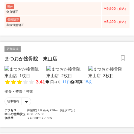
整体
9,500
￥
（税込）
全身矯正
骨盤矯正
5,400
￥
（税込）
産後骨盤矯正
店舗公式
まつおか接骨院 東山店
3.41
口コミ
11件
写真
15枚
接骨・整骨
整体
駐車場有
アクセス
芦屋駅(ＪＲ)から920m （徒歩12分）
本日の営業状況
9:00〜15:00
価格帯
￥4,860〜￥7,535