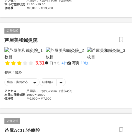
アクセス
芦屋駅(ＪＲ)から710m （徒歩9分）
本日の営業状況
11:00〜19:00
価格帯
￥8,800〜￥13,200
店舗公式
芦屋美和鍼灸院
3.31
口コミ
4件
写真
19枚
整体
鍼灸
出張・訪問対応
駐車場有
アクセス
芦屋駅(ＪＲ)から270m （徒歩4分）
本日の営業状況
10:00〜15:00
価格帯
￥6,000〜￥7,000
店舗公式
芦屋ACU-治療院