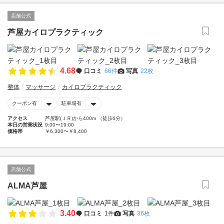
店舗公式
芦屋カイロプラクティック
4.68
口コミ
66件
写真
22枚
整体
マッサージ
カイロプラクティック
クーポン有
駐車場有
アクセス
芦屋駅(ＪＲ)から400m （徒歩6分）
本日の営業状況
9:00〜19:00
価格帯
￥6,300〜￥8,400
店舗公式
ALMA芦屋
3.40
口コミ
1件
写真
36枚