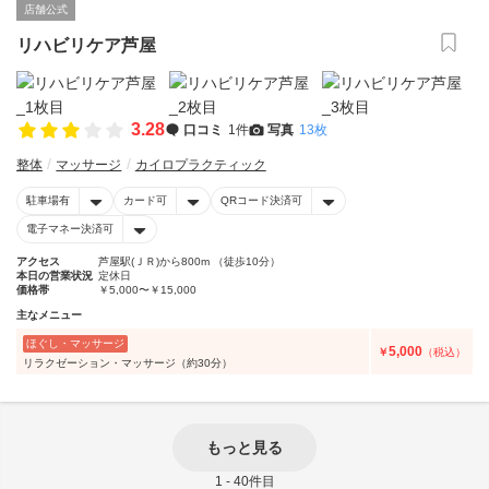
店舗公式
リハビリケア芦屋
3.28
口コミ
1件
写真
13枚
整体
マッサージ
カイロプラクティック
駐車場有
カード可
QRコード決済可
電子マネー決済可
アクセス
芦屋駅(ＪＲ)から800m （徒歩10分）
本日の営業状況
定休日
価格帯
￥5,000〜￥15,000
主なメニュー
ほぐし・マッサージ
5,000
￥
（税込）
リラクゼーション・マッサージ（約30分）
もっと見る
1 - 40件目