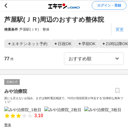
ログイン・登録
芦屋駅(ＪＲ)周辺のおすすめ整体院
変更
検索条件
芦屋駅(ＪＲ)
整体
エキテンネット予約
日祝OK
早朝OK
21時以降OK
77
件
店舗公式
みや治療院
誰にも言えないお悩み、まずは無料電話相談で。70代の現役院長が伴走する“自律的な身体づ
くり”
3.10
整体