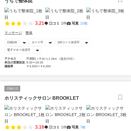
うちで整体院
3.21
口コミ
2件
写真
10枚
マッサージ
整体
日祝OK
カード可
QRコード決済可
電子マネー決済可
アクセス
芦屋駅(ＪＲ)から1.2km （徒歩15分）
本日の営業状況
9:30〜19:30
価格帯
￥3,000〜￥4,000
店舗公式
ホリスティックサロン BROOKLET
3.16
口コミ
1件
写真
7枚