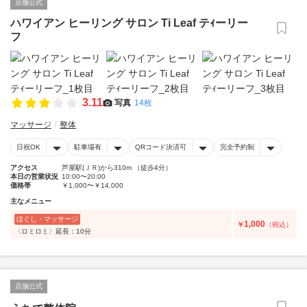
店舗公式
ハワイアン ヒーリング サロン Ti Leaf テｨーリー
フ
3.11
写真
14枚
マッサージ
整体
日祝OK
駐車場有
QRコード決済可
完全予約制
アクセス
芦屋駅(ＪＲ)から310m （徒歩4分）
本日の営業状況
10:00〜20:00
価格帯
￥1,000〜￥14,000
主なメニュー
ほぐし・マッサージ
1,000
￥
（税込）
〈ロミロミ〉延長：10分
店舗公式