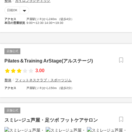
整体
カイロプラクティック
日祝OK
アクセス
芦屋駅(ＪＲ)から240m （徒歩4分）
本日の営業状況
9:00〜12:30 14:30〜19:30
店舗公式
Pilates＆Training ArStage(アルステージ)
3.00
整体
フィットネスクラブ・スポーツジム
アクセス
芦屋駅(ＪＲ)から150m （徒歩2分）
店舗公式
スミレ−ジュ芦屋・足ツボ フットケアサロン