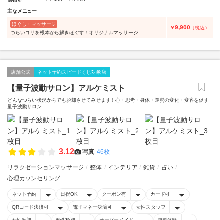
主なメニュー
ほぐし・マッサージ
9,900
￥
（税込）
つらいコリを根本から解きほぐす！オリジナルマッサージ
店舗公式
ネット予約スピードくじ対象店
【量子波動サロン】アルケミスト
どんなつらい状況からでも脱却させてみせます！心・思考・身体・運勢の変化・変容を促す
量子波動サロン
3.12
写真
46枚
リラクゼーションマッサージ
整体
インテリア
雑貨
占い
心理カウンセリング
ネット予約
日祝OK
クーポン有
カード可
QRコード決済可
電子マネー決済可
女性スタッフ
女性歓迎
男性歓迎
オーダーメイド
無料体験