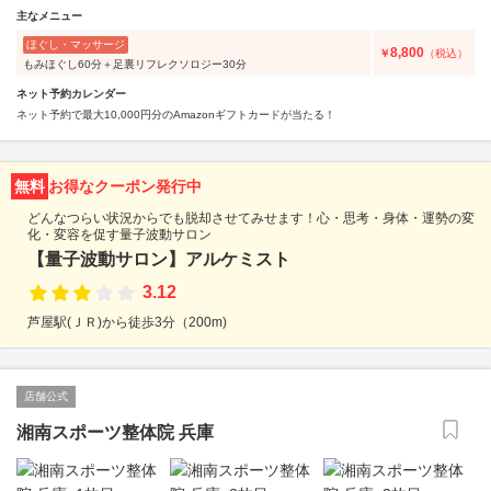
主なメニュー
ほぐし・マッサージ
8,800
￥
（税込）
もみほぐし60分＋足裏リフレクソロジー30分
ネット予約カレンダー
ネット予約で最大10,000円分のAmazonギフトカードが当たる！
無料
お得なクーポン発行中
どんなつらい状況からでも脱却させてみせます！心・思考・身体・運勢の変
化・変容を促す量子波動サロン
【量子波動サロン】アルケミスト
3.12
芦屋駅(ＪＲ)から徒歩3分（200m)
店舗公式
湘南スポーツ整体院 兵庫