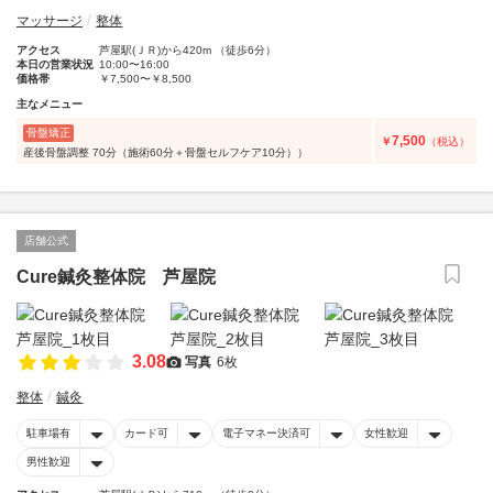
マッサージ
整体
アクセス
芦屋駅(ＪＲ)から420m （徒歩6分）
本日の営業状況
10:00〜16:00
価格帯
￥7,500〜￥8,500
主なメニュー
骨盤矯正
7,500
￥
（税込）
産後骨盤調整 70分（施術60分＋骨盤セルフケア10分））
店舗公式
Cure鍼灸整体院 芦屋院
3.08
写真
6枚
整体
鍼灸
駐車場有
カード可
電子マネー決済可
女性歓迎
男性歓迎