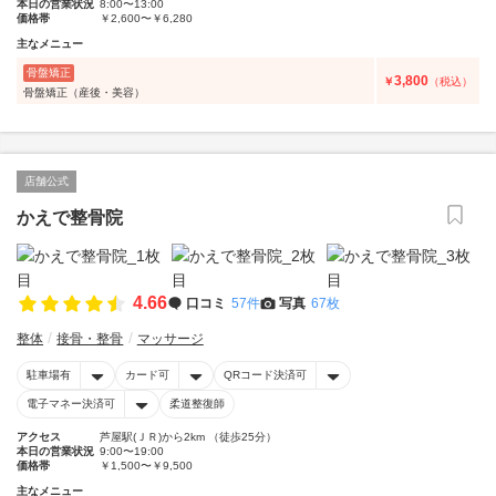
本日の営業状況
8:00〜13:00
価格帯
￥2,600〜￥6,280
主なメニュー
骨盤矯正
3,800
￥
（税込）
骨盤矯正（産後・美容）
店舗公式
かえで整骨院
4.66
口コミ
57件
写真
67枚
整体
接骨・整骨
マッサージ
駐車場有
カード可
QRコード決済可
電子マネー決済可
柔道整復師
アクセス
芦屋駅(ＪＲ)から2km （徒歩25分）
本日の営業状況
9:00〜19:00
価格帯
￥1,500〜￥9,500
主なメニュー