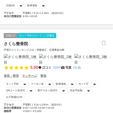
日祝OK
駐車場有
アクセス
芦屋駅(ＪＲ)から1.9km （徒歩24分）
本日の営業状況
9:00〜20:00
店舗公式
ネット予約スピードくじ対象店
さくら整骨院
芦屋口コミランキング上位！骨盤矯正・交通事故治療
5.00
口コミ
339件
写真
191枚
接骨・整骨
マッサージ
整体
ネット予約
クーポン有
駐車場有
カード可
QRコード決済可
電子マネー決済可
完全予約制
お子様連れOK
アクセス
芦屋駅(ＪＲ)から240m （徒歩3分）
本日の営業状況
9:00〜13:00 14:00〜18:00
価格帯
￥500〜￥5,000