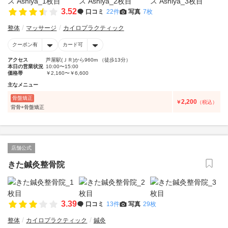
3.52
口コミ
22件
写真
7枚
整体
マッサージ
カイロプラクティック
クーポン有
カード可
アクセス
芦屋駅(ＪＲ)から960m （徒歩13分）
本日の営業状況
10:00〜15:00
価格帯
￥2,160〜￥6,600
主なメニュー
骨盤矯正
2,200
￥
（税込）
背骨+骨盤矯正
店舗公式
きた鍼灸整骨院
3.39
口コミ
13件
写真
29枚
整体
カイロプラクティック
鍼灸