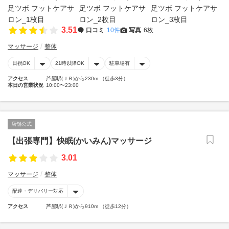
3.51
口コミ
10件
写真
6枚
マッサージ
整体
日祝OK
21時以降OK
駐車場有
アクセス
芦屋駅(ＪＲ)から230m （徒歩3分）
本日の営業状況
10:00〜23:00
店舗公式
【出張専門】快眠(かいみん)マッサージ
3.01
マッサージ
整体
配達・デリバリー対応
アクセス
芦屋駅(ＪＲ)から910m （徒歩12分）