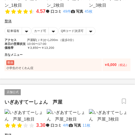
4.57
口コミ
49件
写真
45枚
整体
駐車場有
カード可
QRコード決済可
アクセス
芦屋駅(ＪＲ)から200m （徒歩3分）
本日の営業状況
10:00〜17:00
価格帯
￥3,850〜￥13,200
主なメニュー
整体
6,000
￥
（税込）
小学生のそくわん症
店舗公式
いぎあすてーしょん 芦屋
3.30
口コミ
4件
写真
11枚