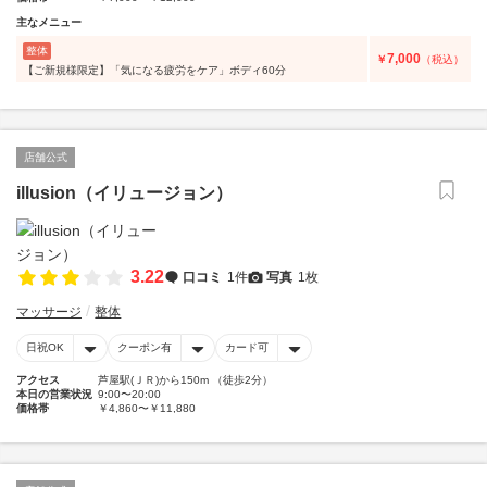
主なメニュー
整体
7,000
￥
（税込）
【ご新規様限定】「気になる疲労をケア」ボディ60分
店舗公式
illusion（イリュージョン）
3.22
口コミ
1件
写真
1枚
マッサージ
整体
日祝OK
クーポン有
カード可
アクセス
芦屋駅(ＪＲ)から150m （徒歩2分）
本日の営業状況
9:00〜20:00
価格帯
￥4,860〜￥11,880