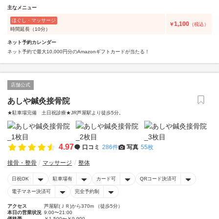
主なメニュー
ほぐし・マッサージ
1,100
￥
（税込）
時間延長（10分）
ネット予約カレンダー
ネット予約で最大10,000円分のAmazonギフトカードが当たる！
店舗公式
あしや鍼灸接骨院
★駐車場完備 土日祝診療★JR芦屋駅より徒歩5分。
4.97
口コミ
286件
写真
55枚
接骨・整骨
マッサージ
整体
日祝OK
駐車場有
カード可
QRコード決済可
電子マネー決済可
完全予約制
アクセス
芦屋駅(ＪＲ)から370m （徒歩5分）
本日の営業状況
9:00〜21:00
価格帯
￥1,500〜￥9,900