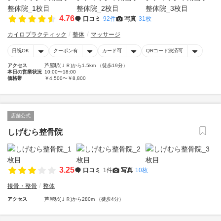
4.76
口コミ
92件
写真
31枚
カイロプラクティック
整体
マッサージ
日祝OK
クーポン有
カード可
QRコード決済可
アクセス
芦屋駅(ＪＲ)から1.5km （徒歩19分）
本日の営業状況
10:00〜18:00
価格帯
￥4,500〜￥8,800
店舗公式
しげむら整骨院
3.25
口コミ
1件
写真
10枚
接骨・整骨
整体
アクセス
芦屋駅(ＪＲ)から280m （徒歩4分）