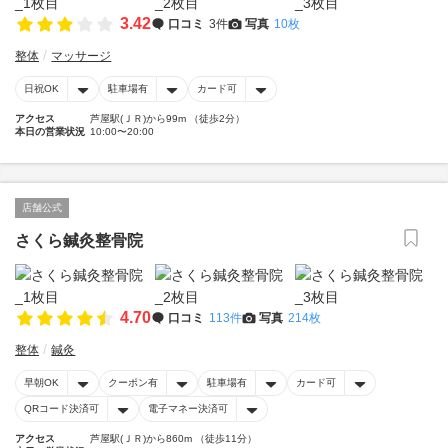
3.42
口コミ
3件
写真
10枚
整体
マッサージ
日祝OK
駐車場有
カード可
アクセス
芦屋駅(ＪＲ)から99m （徒歩2分）
本日の営業状況
10:00〜20:00
店舗公式
さくら鍼灸整骨院
4.70
口コミ
113件
写真
214枚
整体
鍼灸
早朝OK
クーポン有
駐車場有
カード可
QRコード決済可
電子マネー決済可
アクセス
芦屋駅(ＪＲ)から860m （徒歩11分）