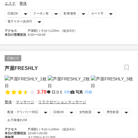
エステ
整体
日祝OK
クーポン有
駐車場有
カード可
電子マネー決済可
アクセス
芦屋駅(ＪＲ)から220m （徒歩3分）
本日の営業状況
9:00〜19:00
店舗公式
芦屋FRESHLY
3.78
口コミ
6件
写真
35枚
整体
マッサージ
リラクゼーションマッサージ
配達・デリバリー対応
日祝OK
女性歓迎
男性歓迎
お子様連れOK
アクセス
芦屋駅(ＪＲ)から240m （徒歩4分）
本日の営業状況
10:00〜20:00
価格帯
￥7,000〜￥12,000