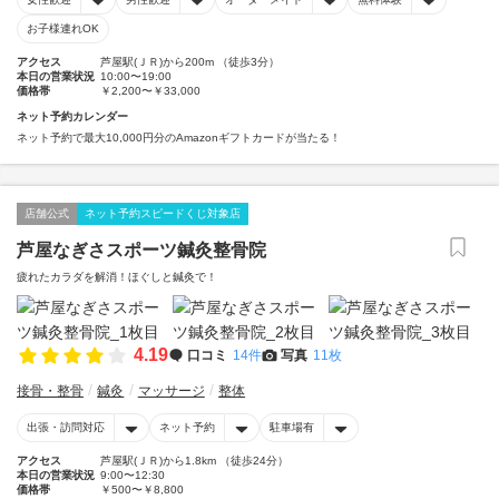
お子様連れOK
アクセス
芦屋駅(ＪＲ)から200m （徒歩3分）
本日の営業状況
10:00〜19:00
価格帯
￥2,200〜￥33,000
ネット予約カレンダー
ネット予約で最大10,000円分のAmazonギフトカードが当たる！
店舗公式
ネット予約スピードくじ対象店
芦屋なぎさスポーツ鍼灸整骨院
疲れたカラダを解消！ほぐしと鍼灸で！
4.19
口コミ
14件
写真
11枚
接骨・整骨
鍼灸
マッサージ
整体
出張・訪問対応
ネット予約
駐車場有
アクセス
芦屋駅(ＪＲ)から1.8km （徒歩24分）
本日の営業状況
9:00〜12:30
価格帯
￥500〜￥8,800