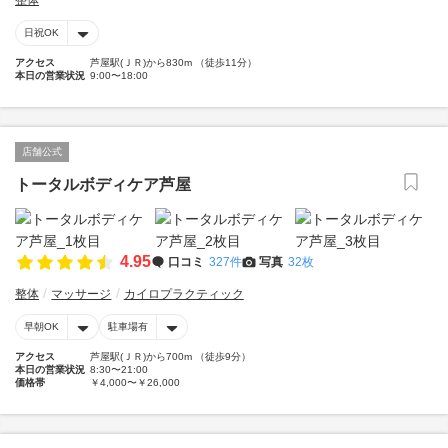
整体
日祝OK
アクセス
芦屋駅(ＪＲ)から830m （徒歩11分）
本日の営業状況
9:00〜18:00
店舗公式
トータルボディケア芦屋
4.95
口コミ
327件
写真
32枚
整体
マッサージ
カイロプラクティック
早朝OK
駐車場有
アクセス
芦屋駅(ＪＲ)から700m （徒歩9分）
本日の営業状況
8:30〜21:00
価格帯
￥4,000〜￥26,000