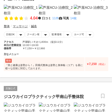
4.04
口コミ
11件
写真
14枚
整体
マッサージ
鍼灸
日祝OK
クーポン有
駐車場有
カード可
アクセス
芦屋駅(ＪＲ)から830m （徒歩11分）
本日の営業状況
10:00〜19:00
価格帯
￥7,150〜￥12,960
主なメニュー
整体
7,150
￥
（税込）
『美と健康は姿勢から！』田畑式整体は姿勢と身体軸（コア）を基に
様々な症状に対応しております。
店舗公式
ジユウカイロプラクティック甲南山手整体院