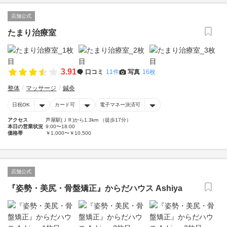
店舗公式
たまり治療室
3.91
口コミ
11件
写真
16枚
整体
マッサージ
鍼灸
日祝OK
カード可
電子マネー決済可
アクセス
芦屋駅(ＪＲ)から1.3km （徒歩17分）
本日の営業状況
9:00〜18:00
価格帯
￥1,000〜￥10,500
店舗公式
『姿勢・美尻・骨盤矯正』からだハウス Ashiya