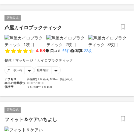
店舗公式
芦屋カイロプラクティック
4.68
口コミ
66件
写真
22枚
整体
マッサージ
カイロプラクティック
クーポン有
駐車場有
アクセス
芦屋駅(ＪＲ)から400m （徒歩6分）
本日の営業状況
9:00〜19:00
価格帯
￥6,300〜￥8,400
店舗公式
フィット＆ケアいちよし