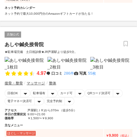
ネット予約カレンダー
ネット予約で最大10,000円分のAmazonギフトカードが当たる！
店舗公式
あしや鍼灸接骨院
★駐車場完備 土日祝診療★JR芦屋駅より徒歩5分。
4.97
口コミ
286件
写真
55枚
接骨・整骨
マッサージ
整体
日祝OK
駐車場有
カード可
QRコード決済可
電子マネー決済可
完全予約制
アクセス
芦屋駅(ＪＲ)から370m （徒歩5分）
本日の営業状況
9:00〜21:00
価格帯
￥1,500〜￥9,900
主なメニュー
ほぐし・マッサージ
9,900
￥
（税込）