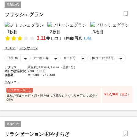
店舗公式
フリッシェグラン
3.11
口コミ
1件
写真
13枚
エステ
マッサージ
日祝OK
クーポン有
カード可
QRコード決済可
アクセス
芦屋駅(ＪＲ)から170m （徒歩3分）
本日の営業状況
9:30〜18:00
価格帯
￥5,500〜￥19,440
主なメニュー
アロママッサージ
12,960
￥
（税込）
疲れの溜まった首・肩・腰を解し浮腫みもスッキリ★アロマボディ
90分
店舗公式
リラクゼーション 和やすらぎ