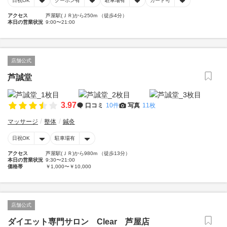
日祝OK
クーポン有
駐車場有
カード可
アクセス
芦屋駅(ＪＲ)から250m （徒歩4分）
本日の営業状況
9:00〜21:00
店舗公式
芦誠堂
3.97
口コミ
10件
写真
11枚
マッサージ
整体
鍼灸
日祝OK
駐車場有
アクセス
芦屋駅(ＪＲ)から980m （徒歩13分）
本日の営業状況
9:30〜21:00
価格帯
￥1,000〜￥10,000
店舗公式
ダイエット専門サロン Clear 芦屋店