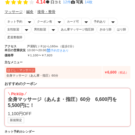
4.14
口コミ
12件
写真
14枚
マッサージ
鍼灸
接骨・整骨
ネット予約
クーポン有
カード可
予約あり
女性歓迎
男性歓迎
あん摩マッサージ指圧師
きゆう師
はり師
柔道整復師
アクセス
芦屋駅(ＪＲ)から160m （徒歩2分）
本日の営業状況
10:00〜20:00
予約空きあり
価格帯
￥1,100〜￥7,920
主なメニュー
ほぐし・マッサージ
6,600
￥
（税込）
全身マッサージ（あん摩・指圧）60分
おすすめのクーポン
PickUp
全身マッサージ（あんま・指圧）60分 6,600円を
5,500円に！
1,100円OFF
新規限定
ネット予約カレンダー