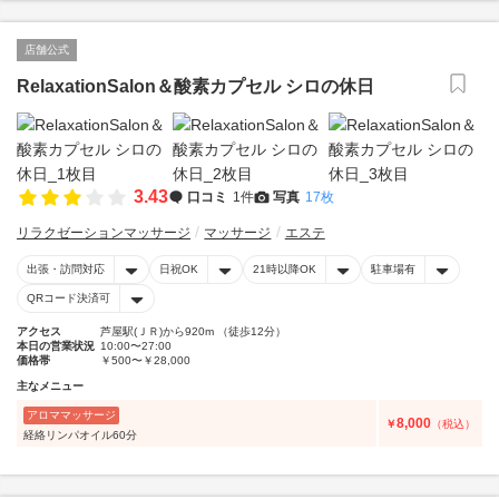
店舗公式
RelaxationSalon＆酸素カプセル シロの休日
3.43
口コミ
1件
写真
17枚
リラクゼーションマッサージ
マッサージ
エステ
出張・訪問対応
日祝OK
21時以降OK
駐車場有
QRコード決済可
アクセス
芦屋駅(ＪＲ)から920m （徒歩12分）
本日の営業状況
10:00〜27:00
価格帯
￥500〜￥28,000
主なメニュー
アロママッサージ
8,000
￥
（税込）
経絡リンパオイル60分