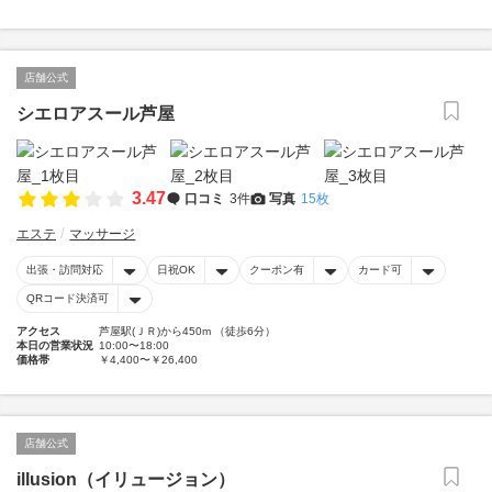
店舗公式
シエロアスール芦屋
3.47
口コミ
3件
写真
15枚
エステ
マッサージ
出張・訪問対応
日祝OK
クーポン有
カード可
QRコード決済可
アクセス
芦屋駅(ＪＲ)から450m （徒歩6分）
本日の営業状況
10:00〜18:00
価格帯
￥4,400〜￥26,400
店舗公式
illusion（イリュージョン）