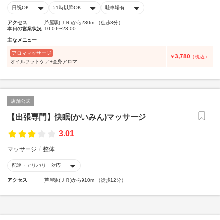
日祝OK
21時以降OK
駐車場有
アクセス
芦屋駅(ＪＲ)から230m （徒歩3分）
本日の営業状況
10:00〜23:00
主なメニュー
アロママッサージ
3,780
￥
（税込）
オイルフットケア+全身アロマ
店舗公式
【出張専門】快眠(かいみん)マッサージ
3.01
マッサージ
整体
配達・デリバリー対応
アクセス
芦屋駅(ＪＲ)から910m （徒歩12分）