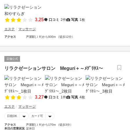
3.25
口コミ
2件
写真
1枚
エステ
マッサージ
アクセス
芦屋駅(ＪＲ)から930m （徒歩12分）
店舗公式
リラクゼーションサロン Meguri＋～ﾒｸﾞﾘﾀｽ～
3.27
口コミ
1件
写真
4枚
エステ
マッサージ
日祝OK
カード可
アクセス
芦屋駅(ＪＲ)から170m （徒歩3分）
本日の営業状況
定休日