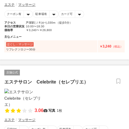
エステ
マッサージ
クーポン有
駐車場有
カード可
アクセス
芦屋駅(ＪＲ)から330m （徒歩5分）
本日の営業状況
10:00〜18:30
価格帯
￥3,240〜￥26,800
主なメニュー
ほぐし・マッサージ
3,240
￥
（税込）
リフレクソロジー30分
店舗公式
エステサロン Celebrite（セレブリエ）
3.06
写真
1枚
エステ
マッサージ