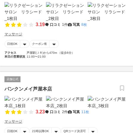
3.19
口コミ
1件
写真
8枚
マッサージ
日祝OK
クーポン有
アクセス
芦屋駅(ＪＲ)から470m （徒歩6分）
本日の営業状況
11:00〜21:00
店舗公式
バンクンメイ芦屋本店
3.23
口コミ
2件
写真
11枚
マッサージ
日祝OK
21時以降OK
QRコード決済可