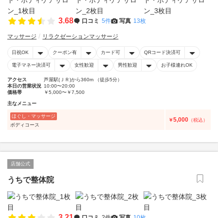
3.68
口コミ
5件
写真
13枚
マッサージ
リラクゼーションマッサージ
日祝OK
クーポン有
カード可
QRコード決済可
電子マネー決済可
女性歓迎
男性歓迎
お子様連れOK
アクセス
芦屋駅(ＪＲ)から360m （徒歩5分）
本日の営業状況
10:00〜20:00
価格帯
￥5,000〜￥7,500
主なメニュー
ほぐし・マッサージ
5,000
￥
（税込）
ボディコース
店舗公式
うちで整体院
3.21
口コミ
2件
写真
10枚