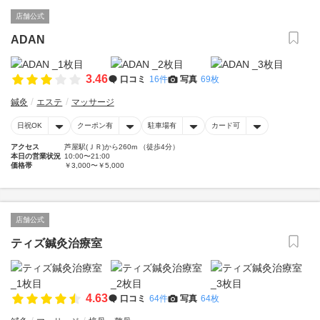
店舗公式
ADAN
3.46
口コミ
16件
写真
69枚
鍼灸
エステ
マッサージ
日祝OK
クーポン有
駐車場有
カード可
アクセス
芦屋駅(ＪＲ)から260m （徒歩4分）
本日の営業状況
10:00〜21:00
価格帯
￥3,000〜￥5,000
店舗公式
ティズ鍼灸治療室
4.63
口コミ
64件
写真
64枚