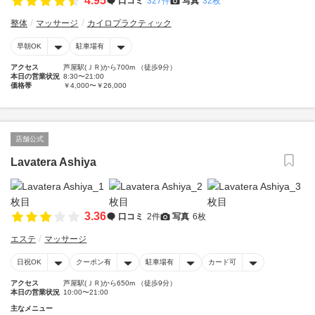
4.95
口コミ
327件
写真
32枚
整体
マッサージ
カイロプラクティック
早朝OK
駐車場有
アクセス
芦屋駅(ＪＲ)から700m （徒歩9分）
本日の営業状況
8:30〜21:00
価格帯
￥4,000〜￥26,000
店舗公式
Lavatera Ashiya
3.36
口コミ
2件
写真
6枚
エステ
マッサージ
日祝OK
クーポン有
駐車場有
カード可
アクセス
芦屋駅(ＪＲ)から650m （徒歩9分）
本日の営業状況
10:00〜21:00
主なメニュー