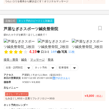
つらいコリを根本から解きほぐす！オリジナルマッサージ
店舗公式
ネット予約スピードくじ対象店
芦屋なぎさスポーツ鍼灸整骨院
疲れたカラダを解消！ほぐしと鍼灸で！
4.19
口コミ
14件
写真
11枚
接骨・整骨
鍼灸
マッサージ
整体
出張・訪問対応
ネット予約
駐車場有
アクセス
芦屋駅(ＪＲ)から1.8km （徒歩24分）
本日の営業状況
9:00〜12:00 15:00〜19:00
予約空きあり
価格帯
￥500〜￥8,800
主なメニュー
ほぐし・マッサージ
8,800
￥
（税込）
もみほぐし60分＋足裏リフレクソロジー30分
ネット予約カレンダー