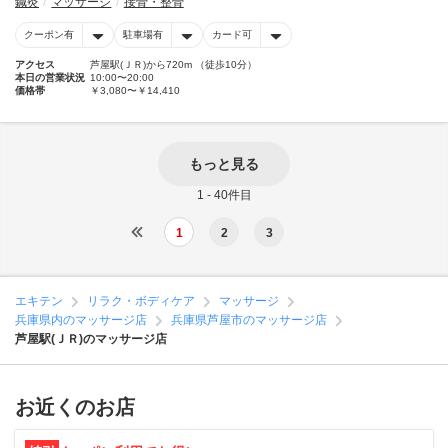
鍼灸
マッサージ
接骨・整骨
クーポン有
駐車場有
カード可
アクセス
芦屋駅(ＪＲ)から720m （徒歩10分）
本日の営業状況
10:00〜20:00
価格帯
￥3,080〜￥14,410
もっと見る
1 - 40件目
1
2
3
エキテン
リラク・ボディケア
マッサージ
兵庫県内のマッサージ店
兵庫県芦屋市のマッサージ店
芦屋駅(ＪＲ)のマッサージ店
お近くのお店