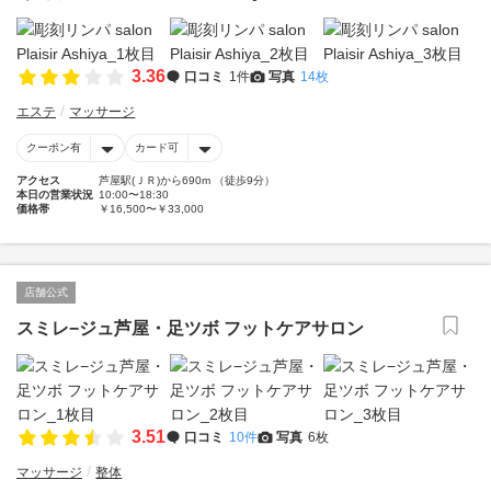
3.36
口コミ
1件
写真
14枚
エステ
マッサージ
クーポン有
カード可
アクセス
芦屋駅(ＪＲ)から690m （徒歩9分）
本日の営業状況
10:00〜18:30
価格帯
￥16,500〜￥33,000
店舗公式
スミレ−ジュ芦屋・足ツボ フットケアサロン
3.51
口コミ
10件
写真
6枚
マッサージ
整体