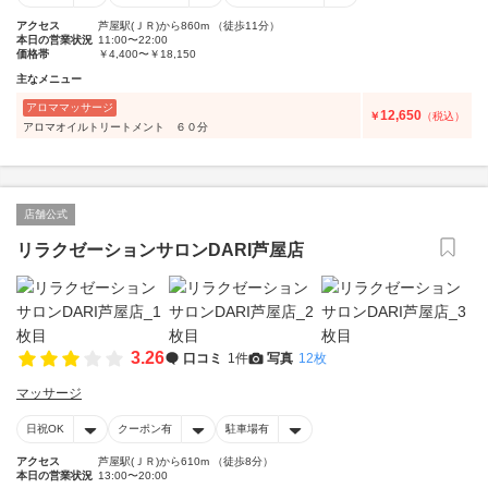
アクセス
芦屋駅(ＪＲ)から860m （徒歩11分）
本日の営業状況
11:00〜22:00
価格帯
￥4,400〜￥18,150
主なメニュー
アロママッサージ
12,650
￥
（税込）
アロマオイルトリートメント ６０分
店舗公式
リラクゼーションサロンDARI芦屋店
3.26
口コミ
1件
写真
12枚
マッサージ
日祝OK
クーポン有
駐車場有
アクセス
芦屋駅(ＪＲ)から610m （徒歩8分）
本日の営業状況
13:00〜20:00