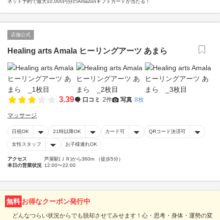
ネット予約で最大10,000円分のAmazonギフトカードが当たる！
店舗公式
Healing arts Amala ヒーリングアーツ あまら
3.39
口コミ
2件
写真
8枚
マッサージ
日祝OK
21時以降OK
カード可
QRコード決済可
女性スタッフ
お子様連れOK
アクセス
芦屋駅(ＪＲ)から360m （徒歩5分）
本日の営業状況
12:00〜22:00
無料
お得なクーポン発行中
どんなつらい状況からでも脱却させてみせます！心・思考・身体・運勢の変