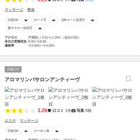
マッサージ
整体
日祝OK
カード可
QRコード決済可
電子マネー決済可
アクセス
芦屋駅(ＪＲ)から1.2km （徒歩15分）
本日の営業状況
9:30〜19:30
価格帯
￥3,000〜￥4,000
店舗公式
アロマリンパサロンアンティーヴ
3.26
口コミ
1件
写真
6枚
エステ
マッサージ
日祝OK
クーポン有