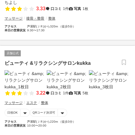
3.33
口コミ
1件
写真
1枚
マッサージ
接骨・整骨
整体
アクセス
芦屋駅(ＪＲ)から320m （徒歩5分）
本日の営業状況
9:30〜17:30
店舗公式
ビューティ &リラクシングサロンkukka
3.22
口コミ
1件
写真
5枚
マッサージ
エステ
整体
日祝OK
QRコード決済可
アクセス
芦屋駅(ＪＲ)から220m （徒歩3分）
本日の営業状況
10:00〜20:00