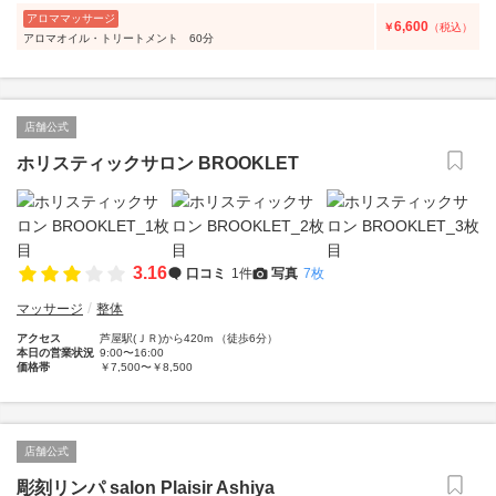
アロママッサージ
6,600
￥
（税込）
アロマオイル・トリートメント 60分
店舗公式
ホリスティックサロン BROOKLET
3.16
口コミ
1件
写真
7枚
マッサージ
整体
アクセス
芦屋駅(ＪＲ)から420m （徒歩6分）
本日の営業状況
9:00〜16:00
価格帯
￥7,500〜￥8,500
店舗公式
彫刻リンパ salon Plaisir Ashiya