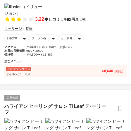
3.22
口コミ
1件
写真
1枚
マッサージ
整体
日祝OK
クーポン有
カード可
アクセス
芦屋駅(ＪＲ)から150m （徒歩2分）
本日の営業状況
9:00〜20:00
価格帯
￥4,860〜￥11,880
主なメニュー
アロママッサージ
8,640
￥
（税込）
オイルケア 60分
店舗公式
ハワイアン ヒーリング サロン Ti Leaf テｨーリー
フ