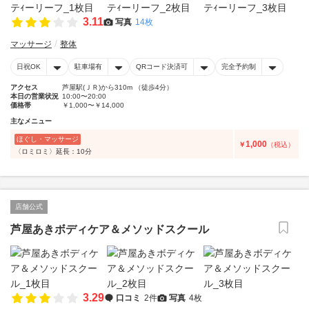
3.11
写真
14枚
マッサージ
整体
日祝OK
駐車場有
QRコード決済可
完全予約制
アクセス
芦屋駅(ＪＲ)から310m （徒歩4分）
本日の営業状況
10:00〜20:00
価格帯
￥1,000〜￥14,000
主なメニュー
ほぐし・マッサージ
1,000
￥
（税込）
〈ロミロミ〉延長：10分
店舗公式
芦屋あきボディケア＆メソッドスクール
3.29
口コミ
2件
写真
4枚