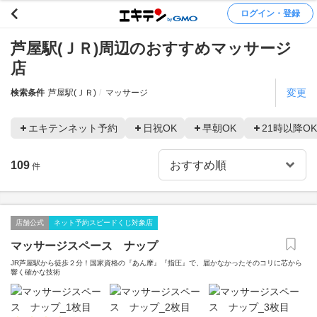
ログイン・登録
芦屋駅(ＪＲ)周辺のおすすめマッサージ
店
変更
検索条件
芦屋駅(ＪＲ)
マッサージ
エキテンネット予約
日祝OK
早朝OK
21時以降OK
109
件
店舗公式
ネット予約スピードくじ対象店
マッサージスペース ナップ
JR芦屋駅から徒歩２分！国家資格の『あん摩』『指圧』で、届かなかったそのコリに芯から
響く確かな技術