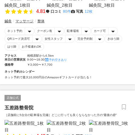
4.81
口コミ
80件
写真
12枚
鍼灸
マッサージ
整体
ネット予約
クーポン有
駐車場有
カード可
QRコード決済可
女性スタッフ
完全予約制
きゆう師
はり師
お子様連れOK
アクセス
相模原駅から4.5km
本日の営業状況
9:00〜18:30
予約空きあり
価格帯
￥3,000〜￥7,700
ネット予約カレンダー
ネット予約で最大10,000円分のAmazonギフトカードが当たる！
店舗公式
五差路整骨院
［店舗前に5台分の駐車場を完備］どこに行っても良くならなかった方の“最後の砦”