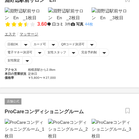
淵野辺駅前サロン En
3.60
口コミ
3件
写真
44枚
エステ
マッサージ
日祝OK
カード可
QRコード決済可
電子マネー決済可
女性スタッフ
完全予約制
女性限定
アクセス
相模原駅から2.8km
本日の営業状況
定休日
価格帯
￥5,800〜￥27,000
店舗公式
ProCareコンディショニングルーム