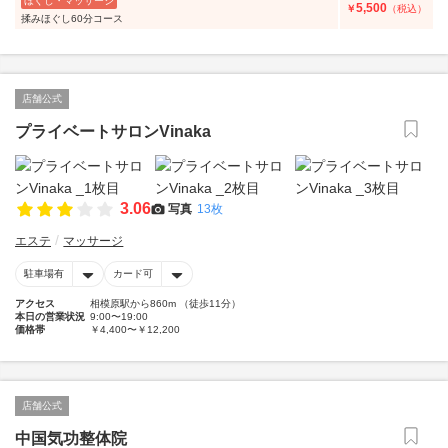
ほぐし・マッサージ
5,500
￥
（税込）
揉みほぐし60分コース
店舗公式
プライベートサロンVinaka
3.06
写真
13枚
エステ
マッサージ
駐車場有
カード可
アクセス
相模原駅から860m （徒歩11分）
本日の営業状況
9:00〜19:00
価格帯
￥4,400〜￥12,200
店舗公式
中国気功整体院