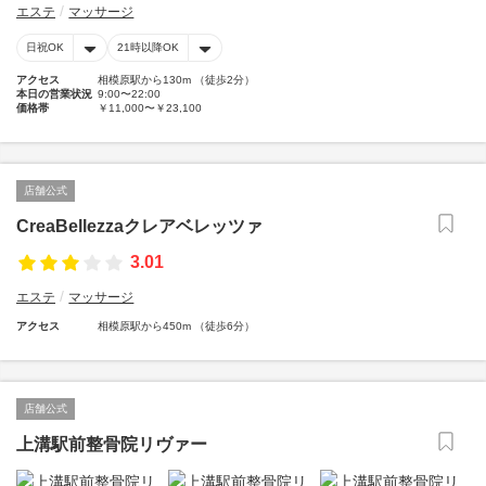
エステ
マッサージ
日祝OK
21時以降OK
アクセス
相模原駅から130m （徒歩2分）
本日の営業状況
9:00〜22:00
価格帯
￥11,000〜￥23,100
店舗公式
CreaBellezzaクレアベレッツァ
3.01
エステ
マッサージ
アクセス
相模原駅から450m （徒歩6分）
店舗公式
上溝駅前整骨院リヴァー