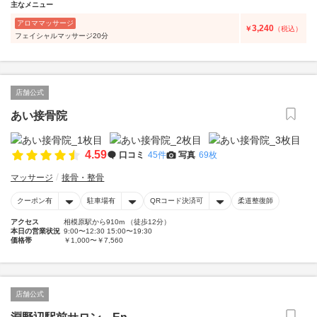
主なメニュー
アロママッサージ
3,240
￥
（税込）
フェイシャルマッサージ20分
店舗公式
あい接骨院
4.59
口コミ
45件
写真
69枚
マッサージ
接骨・整骨
クーポン有
駐車場有
QRコード決済可
柔道整復師
アクセス
相模原駅から910m （徒歩12分）
本日の営業状況
9:00〜12:30 15:00〜19:30
価格帯
￥1,000〜￥7,560
店舗公式