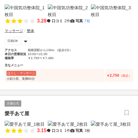
3.28
口コミ
2件
写真
7枚
マッサージ
整体
日祝OK
アクセス
相模原駅から130m （徒歩2分）
本日の営業状況
10:00〜21:00
価格帯
￥2,750〜￥7,480
主なメニュー
ほぐし・マッサージ
2,750
￥
（税込）
小顔小尻、美脚60分
店舗公式
愛手あて屋
3.15
口コミ
1件
写真
3枚