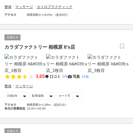
整体
マッサージ
カイロプラクティック
アクセス
相模原駅から610m （徒歩8分）
店舗公式
カラダファクトリー 相模原 It's店
3.65
口コミ
5件
写真
14枚
整体
マッサージ
日祝OK
駐車場有
カード可
アクセス
相模原駅から38m （徒歩1分）
本日の営業状況
10:00〜20:00
店舗公式