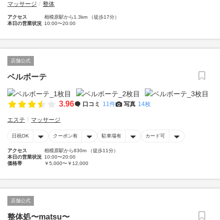
マッサージ
整体
アクセス
相模原駅から1.3km （徒歩17分）
本日の営業状況
10:00〜20:00
店舗公式
ベルボーテ
3.96
口コミ
11件
写真
14枚
エステ
マッサージ
日祝OK
クーポン有
駐車場有
カード可
アクセス
相模原駅から830m （徒歩11分）
本日の営業状況
10:00〜20:00
価格帯
￥5,000〜￥12,000
店舗公式
整体処〜matsu〜