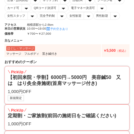
出張・訪問対応
ネット予約
日祝OK
クーポン有
カード可
QRコード決済可
電子マネー決済可
女性スタッフ
完全予約制
女性歓迎
男性歓迎
アクセス
相模原駅から2.6km
本日の営業状況
10:00〜19:00
予約空きあり
価格帯
￥700〜￥27,000
主なメニュー
ほぐし・マッサージ
5,500
￥
（税込）
マッサージ フルボディ 置き鍼付き
おすすめのクーポン
PickUp
【初回来院・学割】6000円→5000円 美容鍼50 又
は はり灸全身施術(首肩マッサージ付き)
1,000円OFF
新規限定
PickUp
定期割・ご家族割(前回の施術日をご確認ください)
1,000円OFF