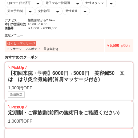
QRコード決済可
電子マネー決済可
女性スタッフ
完全予約制
女性歓迎
男性歓迎
アクセス
相模原駅から2.6km
本日の営業状況
10:00〜19:00
価格帯
￥1,000〜￥330,000
主なメニュー
ほぐし・マッサージ
5,500
￥
（税込）
マッサージ フルボディ 置き鍼付き
おすすめのクーポン
PickUp
【初回来院・学割】6000円→5000円 美容鍼50 又
は はり灸全身施術(首肩マッサージ付き)
1,000円OFF
新規限定
PickUp
定期割・ご家族割(前回の施術日をご確認ください)
1,000円OFF
12