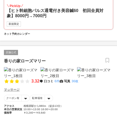
PickUp
【ヒト幹細胞パルス通電付き美容鍼60 初回全員対
象】8000円→7000円
新規限定
ネット予約カレンダー
店舗公式
香りの家ローズマリー
3.32
口コミ
6件
写真
36枚
マッサージ
クーポン有
駐車場有
アクセス
相模原駅から980m （徒歩13分）
本日の営業状況
10:00〜13:00 16:00〜20:00
価格帯
￥3,240〜￥8,640