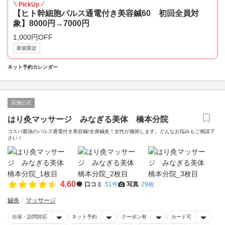
PickUp
【ヒト幹細胞パルス通電付き美容鍼60 初回全員対
象】8000円→7000円
1,000円OFF
新規限定
ネット予約カレンダー
店舗公式
はり灸マッサージ みなぎる美体 橋本分院
コスパ最強のパルス通電付き美容鍼/全身鍼灸！女性が施術します。どんなお悩みもご相談下
さい！
4.60
口コミ
51件
写真
29枚
鍼灸
マッサージ
出張・訪問対応
ネット予約
クーポン有
カード可