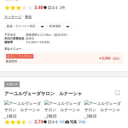
3.40
口コミ
2件
マッサージ
整体
配達・デリバリー対応
駐車場有
アクセス
相模原駅から1.9km （徒歩24分）
本日の営業状況
定休日
価格帯
￥3,300〜￥8,800
主なメニュー
ほぐし・マッサージ
3,300
￥
（税込）
教員専科
店舗公式
アーユルヴェーダサロン ルナーシャ
3.74
口コミ
6件
写真
30枚