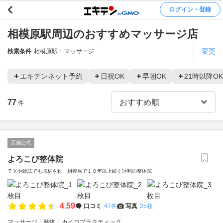
ログイン・登録
相模原駅周辺のおすすめマッサージ店
変更
検索条件
相模原駅
マッサージ
エキテンネット予約
日祝OK
早朝OK
21時以降OK
77
件
店舗公式
よろこび整体院
ＴＶや雑誌でも取材され 相模原で１０年以上続く評判の整体院
4.59
口コミ
47件
写真
25枚
マッサージ
整体
カイロプラクティック