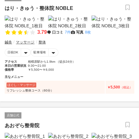
はり・きゅう・整体院 NOBLE
3.79
口コミ
7件
写真
8枚
鍼灸
マッサージ
整体
日祝OK
駐車場有
アクセス
相模原駅から1.9km （徒歩24分）
本日の営業状況
9:30〜21:00
価格帯
￥5,500〜￥6,000
主なメニュー
ほぐし・マッサージ
5,500
￥
（税込）
リフレッシュ整体コース（60分）
店舗公式
あおぞら整骨院