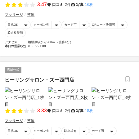
3.47
口コミ
2件
写真
16枚
マッサージ
整体
日祝OK
クーポン有
カード可
QRコード決済可
柔道整復師
アクセス
相模原駅から280m （徒歩4分）
本日の営業状況
9:00〜21:00
店舗公式
ヒーリングサロン・ズー西門店
3.33
口コミ
2件
写真
15枚
マッサージ
整体
日祝OK
クーポン有
駐車場有
カード可