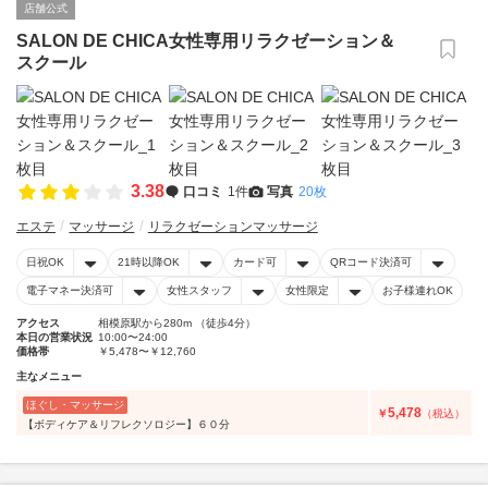
店舗公式
SALON DE CHICA女性専用リラクゼーション＆
スクール
3.38
口コミ
1件
写真
20枚
エステ
マッサージ
リラクゼーションマッサージ
日祝OK
21時以降OK
カード可
QRコード決済可
電子マネー決済可
女性スタッフ
女性限定
お子様連れOK
アクセス
相模原駅から280m （徒歩4分）
本日の営業状況
10:00〜24:00
価格帯
￥5,478〜￥12,760
主なメニュー
ほぐし・マッサージ
5,478
￥
（税込）
【ボディケア＆リフレクソロジー】６０分