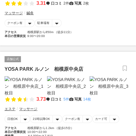
3.31
口コミ
2件
写真
2枚
マッサージ
鍼灸
クーポン有
駐車場有
アクセス
相模原駅から850m （徒歩11分）
本日の営業状況
9:00〜20:00
店舗公式
YOSA PARK ルノン 相模原中央店
3.73
口コミ
5件
写真
14枚
エステ
マッサージ
日祝OK
21時以降OK
クーポン有
カード可
アクセス
相模原駅から1.2km （徒歩15分）
本日の営業状況
10:00〜22:00
価格帯
￥4,000〜￥7,810