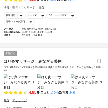
接骨・整骨
マッサージ
鍼灸
駐車場有
カード可
QRコード決済可
電子マネー決済可
アクセス
相模原駅から1.8km （徒歩24分）
本日の営業状況
9:00〜12:00 14:00〜19:30
価格帯
￥1,000〜￥4,400
店舗公式
はり灸マッサージ みなぎる美体
コスパ最強のパルス通電付き美容鍼/全身鍼灸！女性が施術します。どんなお悩みもご相談下
さい
4.85
口コミ
135件
写真
24枚
鍼灸
マッサージ