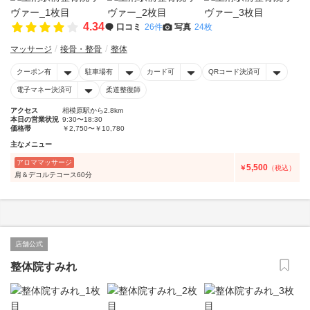
4.34
口コミ
26件
写真
24枚
マッサージ
接骨・整骨
整体
クーポン有
駐車場有
カード可
QRコード決済可
電子マネー決済可
柔道整復師
アクセス
相模原駅から2.8km
本日の営業状況
9:30〜18:30
価格帯
￥2,750〜￥10,780
主なメニュー
アロママッサージ
5,500
￥
（税込）
肩＆デコルテコース60分
店舗公式
整体院すみれ