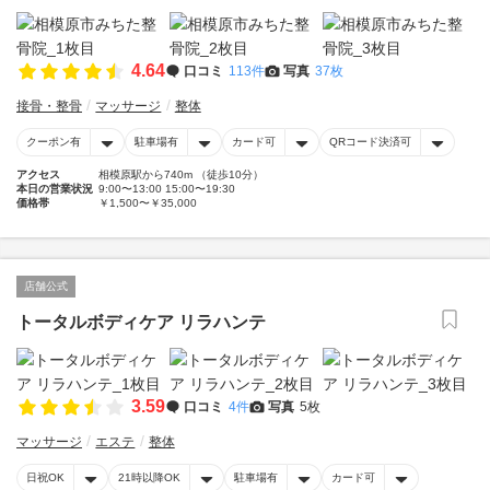
4.64
口コミ
113件
写真
37枚
接骨・整骨
マッサージ
整体
クーポン有
駐車場有
カード可
QRコード決済可
アクセス
相模原駅から740m （徒歩10分）
本日の営業状況
9:00〜13:00 15:00〜19:30
価格帯
￥1,500〜￥35,000
店舗公式
トータルボディケア リラハンテ
3.59
口コミ
4件
写真
5枚
マッサージ
エステ
整体
日祝OK
21時以降OK
駐車場有
カード可