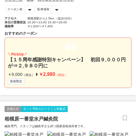
クーポン有
駐車場有
アクセス
相模原駅から1.5km （徒歩19分）
本日の営業状況
10:30〜13:00 15:30〜20:00
価格帯
￥1,620〜￥7,400
おすすめのクーポン
66
PickUp
【１５周年感謝特別キャンペーン】 初回９,０００円
が⇒２,９８０円に
2,980
9,000
￥
￥
（税込）
（税込）
新規限定
店舗公式
ネット予約スピードくじ対象店
相模原一番堂水戸鍼灸院
鍼灸専門。スタッフは鍼灸学士も持つ国家資格保持者です。