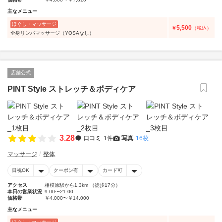
主なメニュー
ほぐし・マッサージ
5,500
￥
（税込）
全身リンパマッサージ（YOSAなし）
店舗公式
PINT Style ストレッチ＆ボディケア
3.28
口コミ
1件
写真
16枚
マッサージ
整体
日祝OK
クーポン有
カード可
アクセス
相模原駅から1.3km （徒歩17分）
本日の営業状況
9:00〜21:00
価格帯
￥4,000〜￥14,000
主なメニュー