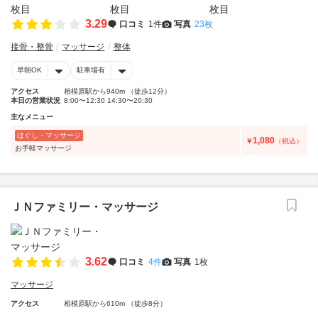
3.29
口コミ
1件
写真
23枚
接骨・整骨
マッサージ
整体
早朝OK
駐車場有
アクセス
相模原駅から940m （徒歩12分）
本日の営業状況
8:00〜12:30 14:30〜20:30
主なメニュー
ほぐし・マッサージ
1,080
￥
（税込）
お手軽マッサージ
ＪＮファミリー・マッサージ
3.62
口コミ
4件
写真
1枚
マッサージ
アクセス
相模原駅から610m （徒歩8分）