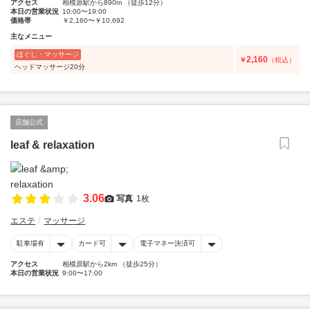
アクセス
相模原駅から890m （徒歩12分）
本日の営業状況
10:00〜19:00
価格帯
￥2,160〜￥10,692
主なメニュー
ほぐし・マッサージ
2,160
￥
（税込）
ヘッドマッサージ20分
店舗公式
leaf & relaxation
3.06
写真
1枚
エステ
マッサージ
駐車場有
カード可
電子マネー決済可
アクセス
相模原駅から2km （徒歩25分）
本日の営業状況
9:00〜17:00