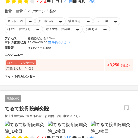
4.42
口コミ
43件
写真
82枚
接骨・整骨
マッサージ
整体
ネット予約
クーポン有
駐車場有
カード可
QRコード決済可
電子マネー決済可
予約あり
アクセス
相模原駅から2.3km
本日の営業状況
16:00〜20:00
予約空きあり
価格帯
￥180〜￥4,300
主なメニュー
ほぐし・マッサージ
3,250
￥
（税込）
柔整ほぐし（50分）
ネット予約カレンダー
店舗公式
てるて接骨院鍼灸院
横山小学校前バス停目の前！お買物、お仕事帰りにも♪
4.23
口コミ
21件
写真
25枚