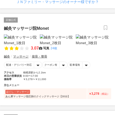
ＪＮファミリー・マッサージのオーナー様ですか？
店舗公式
鍼灸マッサージ院Monet
3.07
写真
24枚
鍼灸
マッサージ
接骨・整骨
配達・デリバリー対応
クーポン有
駐車場有
アクセス
相模原駅から2.1km
本日の営業状況
9:00〜17:00
価格帯
￥3,278〜￥11,000
主なメニュー
ほぐし・マッサージ
3,278
￥
（税込）
あん摩マッサージ指圧師のクイックマッサージ【30分】