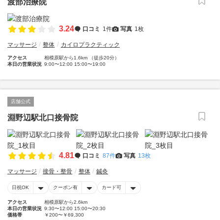
渡部治療院
3.24
口コミ
1件
写真
1枚
マッサージ
整体
カイロプラクティック
アクセス
相模原駅から1.6km （徒歩20分）
本日の営業状況
9:00〜12:00 15:00〜19:00
店舗公式
淵野辺駅北口接骨院
4.81
口コミ
87件
写真
13枚
マッサージ
接骨・整骨
整体
鍼灸
日祝OK
クーポン有
カード可
アクセス
相模原駅から2.6km
本日の営業状況
9:30〜12:00 15:00〜20:30
価格帯
￥200〜￥69,300