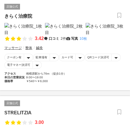
店舗公式
きらく治療院
3.42
口コミ
2件
写真
10枚
マッサージ
整体
鍼灸
クーポン有
駐車場有
カード可
QRコード決済可
電子マネー決済可
アクセス
相模原駅から76m （徒歩1分）
本日の営業状況
9:00〜19:00
価格帯
￥540〜￥6,000
店舗公式
STRELITZIA
3.00