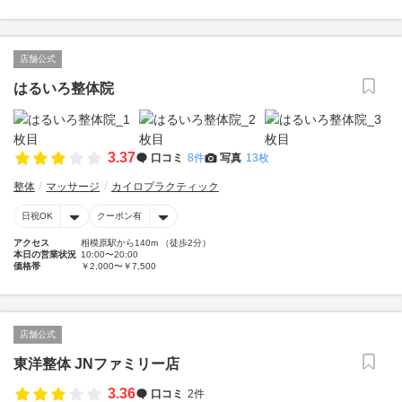
店舗公式
はるいろ整体院
3.37
口コミ
8件
写真
13枚
整体
マッサージ
カイロプラクティック
日祝OK
クーポン有
アクセス
相模原駅から140m （徒歩2分）
本日の営業状況
10:00〜20:00
価格帯
￥2,000〜￥7,500
店舗公式
東洋整体 JNファミリー店
3.36
口コミ
2件