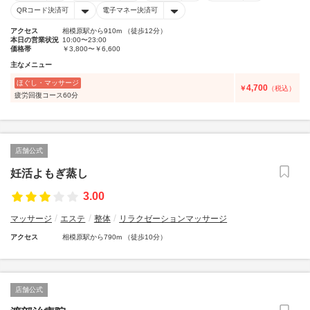
QRコード決済可
電子マネー決済可
アクセス
相模原駅から910m （徒歩12分）
本日の営業状況
10:00〜23:00
価格帯
￥3,800〜￥6,600
主なメニュー
ほぐし・マッサージ
4,700
￥
（税込）
疲労回復コース60分
店舗公式
妊活よもぎ蒸し
3.00
マッサージ
エステ
整体
リラクゼーションマッサージ
アクセス
相模原駅から790m （徒歩10分）
店舗公式