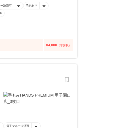
ネー決済可
予約あり
K
4,000
￥
（非課税）
電子マネー決済可