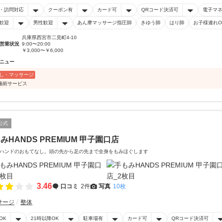
・訪問対応
クーポン有
カード可
QRコード決済可
電子マ
歓迎
男性歓迎
あん摩マッサージ指圧師
きゆう師
はり師
お子様連れO
兵庫県西宮市二見町4-10
営業状況
9:00〜20:00
￥3,000〜￥6,000
ニュー
し・マッサージ
施術サービス
公式
みHANDS PREMIUM 甲子園口店
ハンドのおもてなし。頭の先から足の先まで全身をもみほぐします
3.46
口コミ
2件
写真
10枚
サージ
整体
OK
21時以降OK
駐車場有
カード可
QRコード決済可