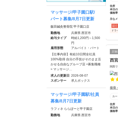
住所
本日の
マッサージ/甲子園口駅/
価格帯
パート募集/8月7日更新
主なメ
ほぐ
飯田鍼灸整骨院 甲子園口店
ドラ
勤務地
兵庫県 西宮市
給与タイプ
時給1,200円～1,500
円
雇用形態
アルバイト・パート
店舗
【仕事内容】有給10日間全社員
100%取得 自分の手技がそのまま活
西
かせる自由なグループ店 <募集職種
関西で
> マッサージ…
求人の更新日
2026-08-07
スポンサー
求人ボックス
接骨
マッサージ/甲子園駅/社員
カー
募集/8月7日更新
住所
本日の
ラフィネ ららぽーと甲子園店
価格帯
勤務地
兵庫県 西宮市