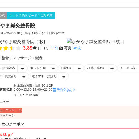
公式
ネット予約スピードくじ対象店
がやま鍼灸整骨院
:00～深夜22:00(以降も予約OK)☆土日祝も営業
3.89
口コミ
11件
写真
38枚
・整骨
マッサージ
鍼灸
・訪問対応
ネット予約
日祝OK
21時以降OK
クーポン有
コード決済可
電子マネー決済可
兵庫県西宮市池田町10-2 2F
営業状況
9:00〜13:00 14:00〜22:00
予約空きあり
￥200〜￥16,500
ニュー
し・マッサージ
分マッサージ
すめのクーポン
ickUp