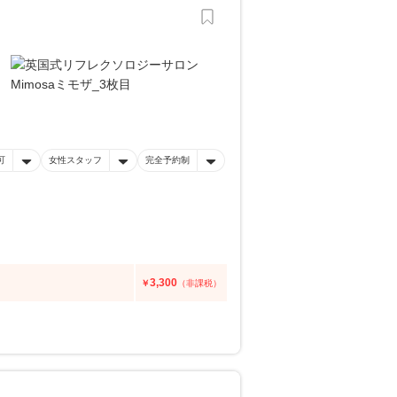
可
女性スタッフ
完全予約制
3,300
￥
（非課税）