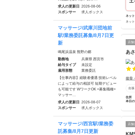
エ
求人の更新日
2026-08-06
スポンサー
求人ボックス
ネット
ネット
マッサージ/武庫川団地前
駅/業務委託募集/8月7日更
新
店舗
あ
鳴尾浜温泉 熊野の郷
勤務地
兵庫県 西宮市
給与タイプ
未設定
雇用形態
業務委託
【仕事内容】経験者優遇 技術レベル
接骨
によって給与の相談可 短期デビュー
出張
も可能です WワークOK <募集職種>
マッサー…
住所
本日の
求人の更新日
2026-08-07
スポンサー
求人ボックス
マッサージ/西宮駅/業務委
店舗
託募集/8月7日更新
KM