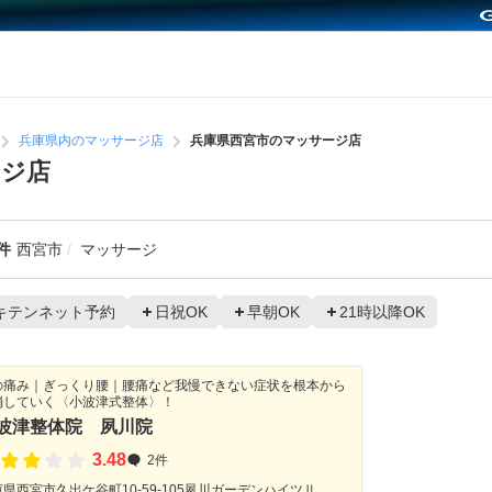
兵庫県内のマッサージ店
兵庫県西宮市のマッサージ店
ージ店
件
西宮市
マッサージ
キテンネット予約
日祝OK
早朝OK
21時以降OK
の痛み｜ぎっくり腰｜腰痛など我慢できない症状を根本から
消していく〈小波津式整体〉！
波津整体院 夙川院
3.48
2件
県西宮市久出ケ谷町10-59-105夙川ガーデンハイツⅡ