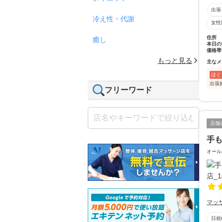
出張
冷え性・代謝
女性
住所
癒し
本日の
価格帯
もっと見る
主なメ
ほぐ
出張
フリーワード
店舗
手も
オール
マッ
日祝