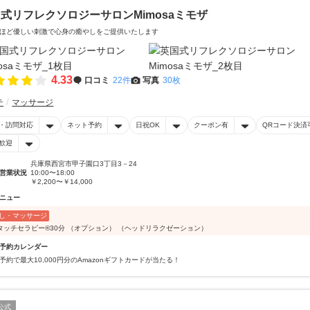
式リフレクソロジーサロンMimosaミモザ
ほど優しい刺激で心身の癒やしをご提供いたします
4.33
口コミ
22件
写真
30枚
テ
マッサージ
・訪問対応
ネット予約
日祝OK
クーポン有
QRコード決済
歓迎
兵庫県西宮市甲子園口3丁目3－24
営業状況
10:00〜18:00
￥2,200〜￥14,000
ニュー
し・マッサージ
タッチセラピー®️30分 （オプション） （ヘッドリラクゼーション）
予約カレンダー
予約で最大10,000円分のAmazonギフトカードが当たる！
公式