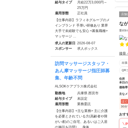
給与タイプ
月給22万3,000円～
25万円
雇用形態
正社員
店舗
【仕事内容】ラフィネグループのメ
な
インブランド 手厚い研修あり 業界
大手で未経験でも安心 <募集職種>
受付9
マッサージ …
求人の更新日
2026-08-07
スポンサー
求人ボックス
接骨
訪問マッサージスタッフ・
出張
あん摩マッサージ指圧師募
QR
集、年齢不問
住所
本日の
ALSOKケアプラス株式会社
価格帯
勤務地
兵庫県 西宮市
主なメ
給与タイプ
未設定
ほぐ
雇用形態
業務委託
30
【仕事内容】<主な業務> 主に介護
おす
を必要とされている方(高齢者や障
がい者)のご自宅、あるいはご入居
P
の施設を訪問し、身体…