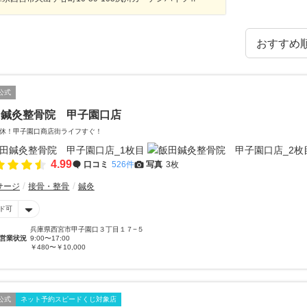
公式
田鍼灸整骨院 甲子園口店
休！甲子園口商店街ライフすぐ！
4.99
口コミ
526件
写真
3枚
サージ
接骨・整骨
鍼灸
ド可
兵庫県西宮市甲子園口３丁目１７−５
営業状況
9:00〜17:00
￥480〜￥10,000
公式
ネット予約スピードくじ対象店