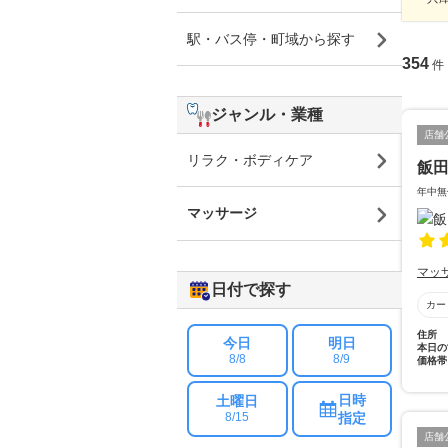
駅・バス停・町域から探す
354
件
ジャンル・業種
店舗
リラク・ボディケア
飯
年中無
マッサージ
マッ
日付で探す
カー
住所
今日
明日
本日の
8/8
8/9
価格帯
日時
土曜日
指定
8/15
店舗