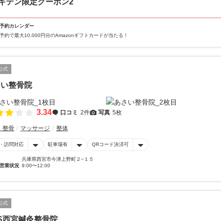
キテン限定クーポン2
予約カレンダー
予約で最大10,000円分のAmazonギフトカードが当たる！
公式
さい整骨院
3.34
口コミ
2件
写真
5枚
・整骨
マッサージ
整体
・訪問対応
駐車場有
QRコード決済可
兵庫県西宮市今津上野町２−１５
営業状況
9:00〜12:00
公式
S西宮鍼灸整骨院