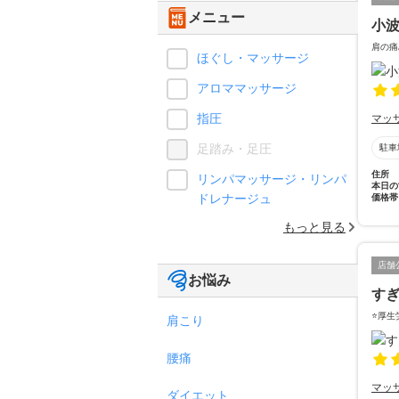
メニュー
小
肩の痛
ほぐし・マッサージ
アロママッサージ
指圧
マッ
足踏み・足圧
駐車
住所
リンパマッサージ・リンパ
本日の
ドレナージュ
価格帯
もっと見る
店舗
お悩み
す
⭐️厚
肩こり
腰痛
マッ
ダイエット