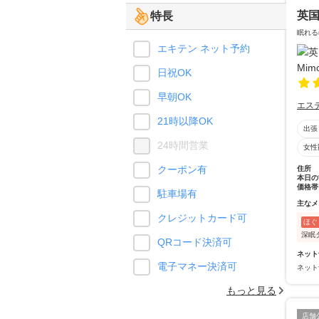
英国
特長
眠れる
エキテン ネット予約
日祝OK
早朝OK
エス
21時以降OK
出張
24時間営業
女性
クーポン有
住所
本日の
価格帯
駐車場有
主なメ
クレジットカード可
ほぐ
深眠
QRコード決済可
ネット
電子マネー決済可
ネット
もっと見る
店舗