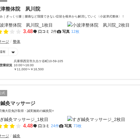
波津整体院 夙川院
み｜ぎっくり腰｜腰痛など我慢できない症状を根本から解消していく〈小波津式整体〉！
3.48
口コミ
2件
写真
12枚
サージ
整体
場有
兵庫県西宮市久出ケ谷町10-59-105
営業状況
10:00〜16:00
￥11,000〜￥16,500
公式
ぎ鍼灸マッサージ
生労働大臣免許取得・誠実施術の鍼灸院⭐️
4.48
口コミ
24件
写真
73枚
サージ
鍼灸