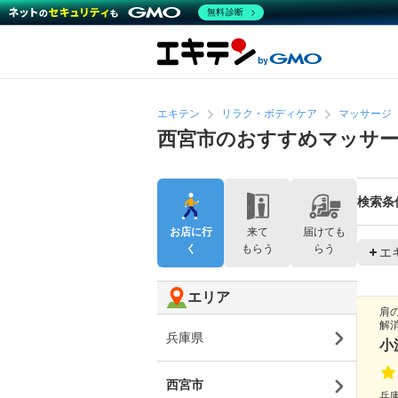
無料診断
エキテン
リラク・ボディケア
マッサージ
西宮市のおすすめマッサ
検索条
お店に行
来て
届けても
く
もらう
らう
エ
エリア
肩
解
兵庫県
小
西宮市
兵庫