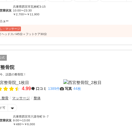
兵庫県西宮市瓦林町3-15
営業状況
10:00〜23:30
￥2,700〜￥11,900
ニュー
し・マッサージ
イヘッドスパ45分＋フットケア30分
公式
宮整骨院
今、話題の整骨院！
4.99
口コミ
1389件
写真
44枚
・整骨
マッサージ
整体
ド可
兵庫県西宮市六湛寺町９-７
営業状況
9:00〜13:00
￥480〜￥6,000