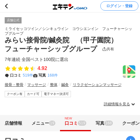
ログイン・登録
店舗公式
ミライセッコツイン／シンキュウイン コウシエンイン フューチャーシッ
プグループ
みらい接骨院/鍼灸院 （甲子園院）
フューチャーシップグループ
共有
7年連続 全国ベスト100院に選出
4.92
口コミ
519件
写真
168件
接骨・整骨
マッサージ
整体
鍼灸
リラクゼーションマッサージ
クーポン有
カード可
電子マネー決済可
詳細情報を見る
NEW
店舗情報
メニュー
口コミ
写真
クーポン
19
519
168