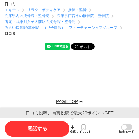
口コミ
エキテン
リラク・ボディケア
接骨・整骨
兵庫県内の接骨院・整骨院
兵庫県西宮市の接骨院・整骨院
鳴尾・武庫川女子大前駅の接骨院・整骨院
みらい接骨院/鍼灸院 （甲子園院） フューチャーシップグループ
口コミ
PAGE TOP
口コミ投稿、写真投稿で最大20ポイントGET
電話する
投稿
マイリスト
編集モード