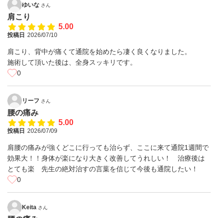
ゆいな
さん
肩こり
5.00
投稿日
2026/07/10
肩こり、背中が痛くて通院を始めたら凄く良くなりました。
施術して頂いた後は、全身スッキリです。
0
リーフ
さん
腰の痛み
5.00
投稿日
2026/07/09
肩腰の痛みが強くどこに行っても治らず、ここに来て通院1週間で
効果大！！身体が楽になり大きく改善してうれしい！ 治療後は
とても楽 先生の絶対治すの言葉を信じて今後も通院したい！
0
Keita
さん