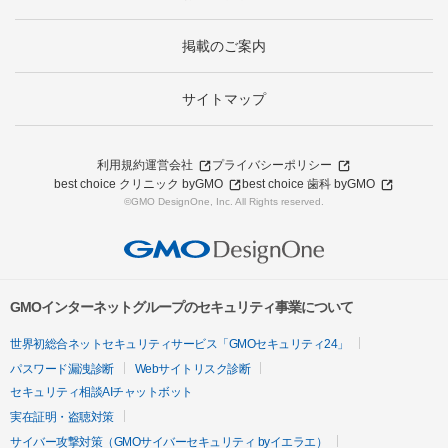
掲載のご案内
サイトマップ
利用規約
運営会社
プライバシーポリシー
best choice クリニック byGMO
best choice 歯科 byGMO
©GMO DesignOne, Inc. All Rights reserved.
GMOインターネットグループのセキュリティ事業について
世界初総合ネットセキュリティサービス「GMOセキュリティ24」
パスワード漏洩診断
Webサイトリスク診断
セキュリティ相談AIチャットボット
実在証明・盗聴対策
サイバー攻撃対策（GMOサイバーセキュリティ byイエラエ）