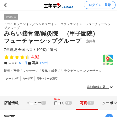
ログイン・登録
店舗公式
ミライセッコツイン／シンキュウイン コウシエンイン フューチャーシッ
プグループ
みらい接骨院/鍼灸院 （甲子園院）
フューチャーシップグループ
共有
7年連続 全国ベスト100院に選出
4.92
口コミ
519件
写真
168件
接骨・整骨
マッサージ
整体
鍼灸
リラクゼーションマッサージ
クーポン有
カード可
電子マネー決済可
詳細情報を見る
NEW
店舗情報
メニュー
口コミ
写真
クーポン
19
519
168