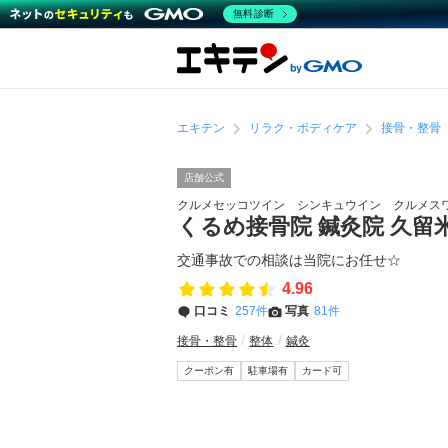
無料診断
エキテン
リラク・ボディケア
接骨・整骨
店舗公式
クルメセッコツイン シンキュウイン クルメス
くるめ接骨院 鍼灸院 久留
交通事故での相談は当院にお任せ☆
4.96
口コミ
257件
写真
81件
接骨・整骨
整体
鍼灸
クーポン有
駐車場有
カード可