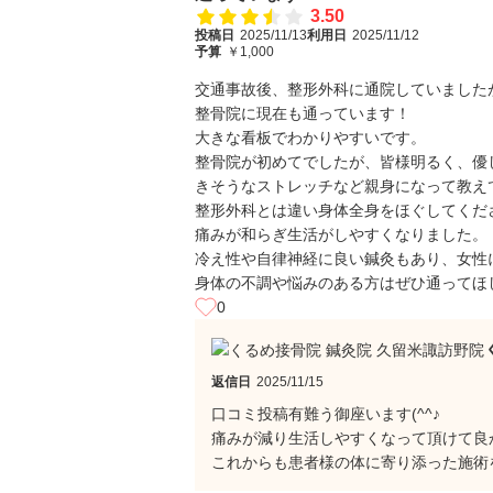
3.50
投稿日
2025/11/13
利用日
2025/11/12
予算
￥1,000
交通事故後、整形外科に通院していました
整骨院に現在も通っています！
大きな看板でわかりやすいです。
整骨院が初めてでしたが、皆様明るく、優
きそうなストレッチなど親身になって教え
整形外科とは違い身体全身をほぐしてくだ
痛みが和らぎ生活がしやすくなりました。
冷え性や自律神経に良い鍼灸もあり、女性
身体の不調や悩みのある方はぜひ通ってほ
0
返信日
2025/11/15
口コミ投稿有難う御座います(^^♪
痛みが減り生活しやすくなって頂けて良
これからも患者様の体に寄り添った施術