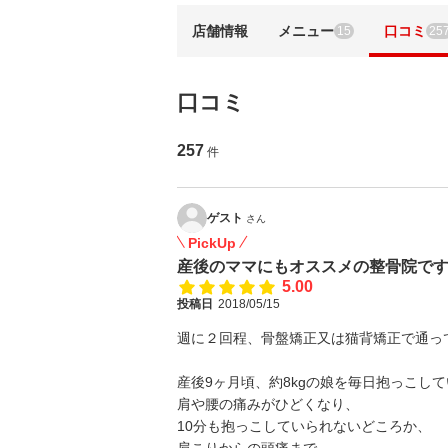
店舗情報
メニュー
口コミ
15
25
口コミ
257
件
ゲスト
さん
PickUp
産後のママにもオススメの整骨院で
5.00
投稿日
2018/05/15
週に２回程、骨盤矯正又は猫背矯正で通っ
産後9ヶ月頃、約8kgの娘を毎日抱っこし
肩や腰の痛みがひどくなり、
10分も抱っこしていられないどころか、