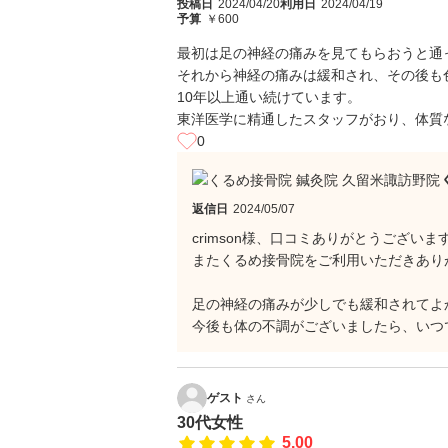
投稿日
2024/04/20
利用日
2024/04/19
予算
￥600
最初は足の神経の痛みを見てもらおうと通
それから神経の痛みは緩和され、その後も
10年以上通い続けています。
東洋医学に精通したスタッフがおり、体質
0
返信日
2024/05/07
crimson様、口コミありがとうございます(
またくるめ接骨院をご利用いただきあり
足の神経の痛みが少しでも緩和されてよかっ
今後も体の不調がございましたら、いつ
ゲスト
さん
30代女性
5.00