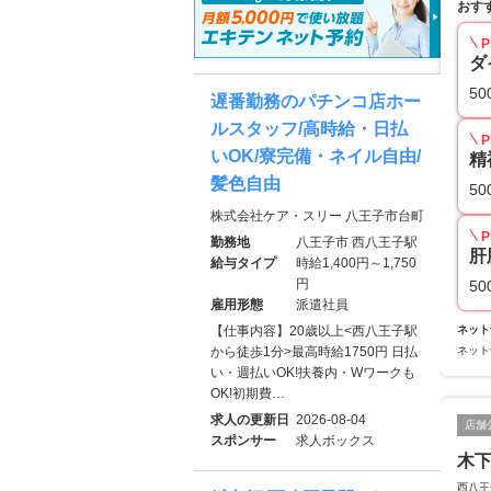
おす
P
ダ
50
遅番勤務のパチンコ店ホー
ルスタッフ/高時給・日払
P
いOK/寮完備・ネイル自由/
精
髪色自由
50
株式会社ケア・スリー 八王子市台町
P
勤務地
八王子市 西八王子駅
肝
給与タイプ
時給1,400円～1,750
円
50
雇用形態
派遣社員
【仕事内容】20歳以上<西八王子駅
ネット
から徒歩1分>最高時給1750円 日払
ネット
い・週払いOK!扶養内・Wワークも
OK!初期費…
求人の更新日
2026-08-04
店舗
スポンサー
求人ボックス
木
西八王