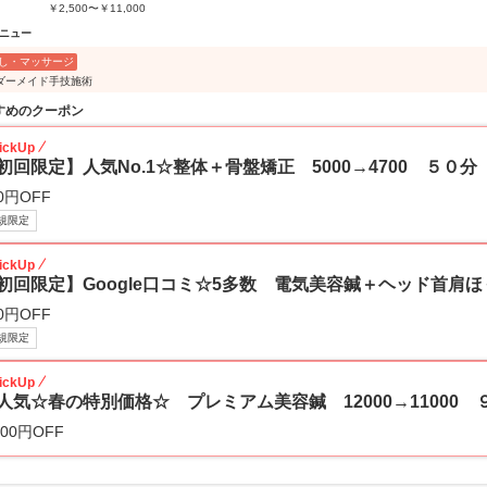
￥2,500〜￥11,000
ニュー
し・マッサージ
ダーメイド手技施術
すめのクーポン
ickUp
初回限定】人気No.1☆整体＋骨盤矯正 5000→4700 ５０分
0円OFF
規限定
ickUp
初回限定】Google口コミ☆5多数 電気美容鍼＋ヘッド首肩ほぐ
0円OFF
規限定
ickUp
人気☆春の特別価格☆ プレミアム美容鍼 12000→11000 
000円OFF