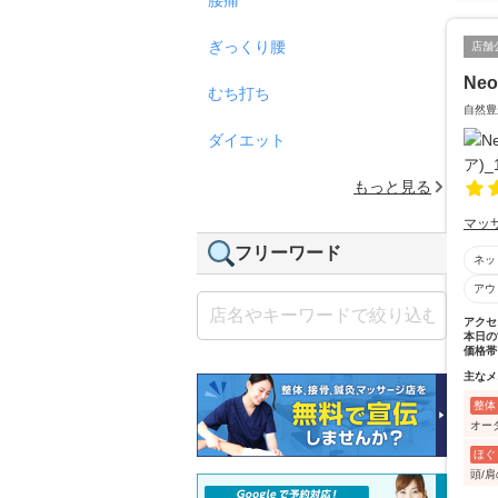
ぎっくり腰
店舗
Ne
むち打ち
自然豊
ダイエット
もっと見る
マッ
フリーワード
ネッ
アウ
アクセ
本日の
価格帯
主なメ
整体
オー
ほぐ
頭/