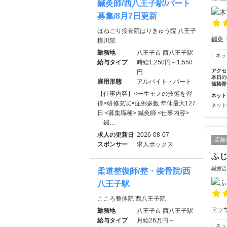
鍼灸師/西八王子駅/パート
募集/8月7日更新
ほねごり接骨院はりきゅう院 八王子
鍼灸
横川院
勤務地
八王子市 西八王子駅
ネッ
給与タイプ
時給1,250円～1,550
アクセ
円
本日の
雇用形態
アルバイト・パート
価格帯
【仕事内容】<一生モノの技術を習
ネット
得>研修充実×症例多数 年休最大127
ネット
日 <募集職種> 鍼灸師 <仕事内容>
「鍼…
求人の更新日
2026-08-07
店舗
スポンサー
求人ボックス
ふ
鍼療治
柔道整復師/整・接骨院/西
八王子駅
こころ整体院 西八王子院
マッ
勤務地
八王子市 西八王子駅
給与タイプ
月給26万円～
ネッ