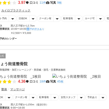
3.97
口コミ
11件
写真
9枚
カイロプラクティック
ト予約
日祝OK
クーポン有
駐車場有
カード可
電
ス
西八王子駅から2.7km
営業状況
10:00〜19:00
予約空きあり
￥2,500〜￥5,000
予約カレンダー
公式
ちょう街道整骨院
骨盤調整・加圧トレーニング・美容鍼・脱毛・交通事故施術
4.36
口コミ
18件
写真
45枚
整体
マッサージ
OK
クーポン有
駐車場有
女性スタッフ
予約あり
ス
西八王子駅から150m （徒歩2分）
営業状況
9:00〜16:00