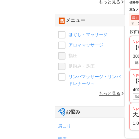
もっと見る
価格帯
主なメ
ほぐ
メニュー
オー
おす
ほぐし・マッサージ
P
アロママッサージ
【
指圧
30
新
足踏み・足圧
P
リンパマッサージ・リンパ
【
ドレナージュ
40
もっと見る
新
P
お悩み
大
1,
肩こり
腰痛