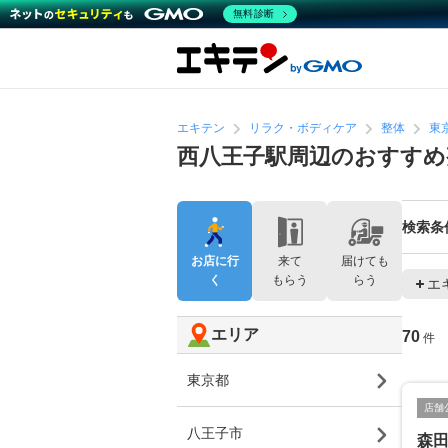
無料診断
エキテン
リラク・ボディケア
整体
東
西八王子駅周辺のおすすめ
検索条
お店に行
来て
届けても
く
もらう
らう
エ
エリア
70
件
東京都
店舗
八王子市
森