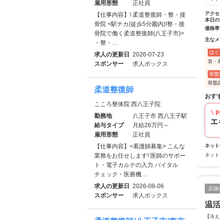
雇用形態
正社員
アクセ
【仕事内容】\ 柔道整復師・整・接
本日の
骨院 <駅チカ(徒歩5分圏内)!整・接
価格帯
骨院で働く柔道整復師(八王子市)>
主なメ
・整・…
ほぐ
求人の更新日
2026-07-23
首・
スポンサー
求人ボックス
骨盤
骨盤調
柔道整復師
おす
こころ整体院 西八王子院
P
勤務地
八王子市 西八王子駅
エ
給与タイプ
月給26万円～
雇用形態
正社員
【仕事内容】<看護師募集> こんな
ネット
業務をお任せします! 医師のサポー
ネット
ト・電子カルテの入力 バイタル
チェック・医療機…
求人の更新日
2026-08-06
店舗
スポンサー
求人ボックス
温
【冷