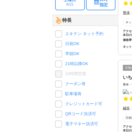
指定
8/15
整体
特長
ネッ
アクセ
エキテン ネット予約
本日の
価格帯
日祝OK
ネット
早朝OK
21時以降OK
店舗
24時間営業
い
クーポン有
整体・
駐車場有
クレジットカード可
鍼灸
QRコード決済可
日祝
電子マネー決済可
アクセ
本日の