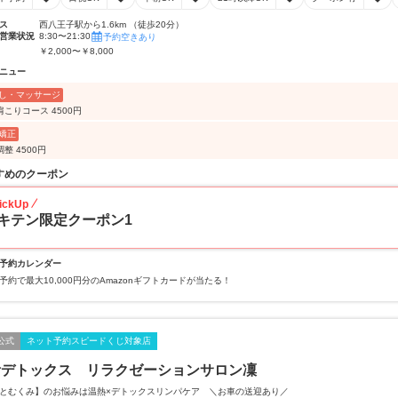
ス
西八王子駅から1.6km （徒歩20分）
営業状況
8:30〜21:30
予約空きあり
￥2,000〜￥8,000
ニュー
し・マッサージ
肩こりコース 4500円
矯正
整 4500円
すめのクーポン
ickUp
キテン限定クーポン1
予約カレンダー
予約で最大10,000円分のAmazonギフトカードが当たる！
公式
ネット予約スピードくじ対象店
活デトックス リラクゼーションサロン凜
えとむくみ】のお悩みは温熱×デトックスリンパケア ＼お車の送迎あり