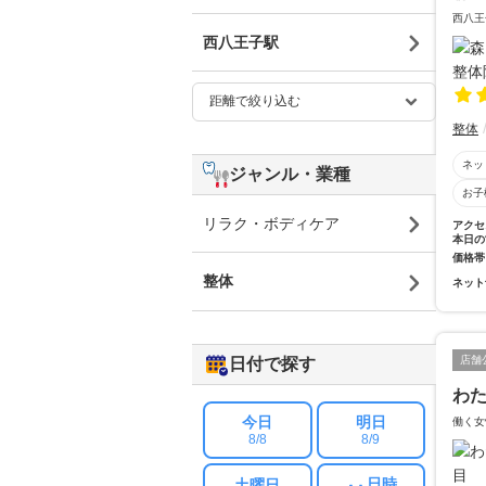
西八王
西八王子駅
整体
ネッ
ジャンル・業種
お子
リラク・ボディケア
アクセ
本日の
価格帯
整体
ネット
店舗
日付で探す
わ
今日
明日
働く女
8/8
8/9
日時
土曜日