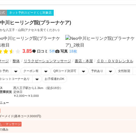
公式
ネット予約スピードくじ対象店
o中川ヒーリング院(プラーナケア)
かな八王子・山田(アクセスを見てください)
3.85
口コミ
5件
写真
18枚
サージ
整体
リラクゼーションマッサージ
書店・本屋
ＣＤ・ＤＶＤレンタル
ト予約
クーポン有
QRコード決済可
予約あり
女性歓迎
トレットコーナーあり
お子様連れOK
ス
西八王子駅から1.3km （徒歩16分）
営業状況
定休日
￥2,000〜￥3,000
ニュー
ダーメイド(基本コース3000円)
し・マッサージ
肩の痛み