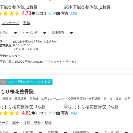
4.73
口コミ
96件
写真
32枚
マッサージ
整体
ト予約
クーポン有
駐車場有
ス
西八王子駅から270m （徒歩4分）
営業状況
9:00〜12:00
￥2,750〜￥6,600
予約カレンダー
予約で最大10,000円分のAmazonギフトカードが当たる！
公式
ネット予約スピードくじ対象店
じもり桜花整骨院
・関節痛・骨盤調整・美容鍼・加圧トレーニング・交通事故療治・小顔調整・肩こり・腰痛・脱毛
4.81
口コミ
76件
写真
36枚
サージ
鍼灸
接骨・整骨
整体
ト予約
日祝OK
早朝OK
21時以降OK
クーポン有