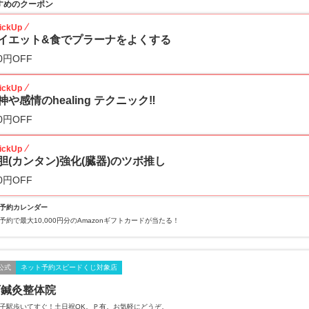
すめのクーポン
ickUp
イエット&食でプラーナをよくする
0円OFF
ickUp
神や感情のhealing テクニック‼️
0円OFF
ickUp
胆(カンタン)強化(臓器)のツボ推し
0円OFF
予約カレンダー
予約で最大10,000円分のAmazonギフトカードが当たる！
公式
ネット予約スピードくじ対象店
下鍼灸整体院
子駅歩いてすぐ！土日祝OK。Ｐ有。お気軽にどうぞ。