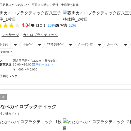
子駅北口から徒歩３分 平日２１時まで受付 土日祝も営業
4.04
口コミ
16件
写真
12枚
マッサージ
カイロプラクティック
ト予約
日祝OK
21時以降OK
クーポン有
カード可
様連れOK
ス
西八王子駅から230m （徒歩3分）
営業状況
10:00〜19:00
予約空きあり
￥4,000〜￥5,000
予約カレンダー
公式
たなべカイロプラクティック
性の味方です！