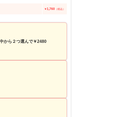
1,760
￥
（税込）
の中から２つ選んで￥2480