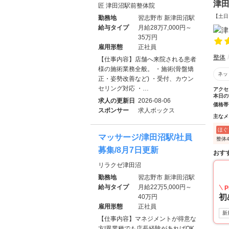
津
匠 津田沼駅前整体院
【土日
勤務地
習志野市 新津田沼駅
給与タイプ
月給28万7,000円～
35万円
雇用形態
正社員
整体
【仕事内容】店舗へ来院される患者
様の施術業務全般。 ・施術(骨盤矯
ネッ
正・姿勢改善など) ・受付、カウン
セリング対応 ・…
アクセ
本日の
求人の更新日
2026-08-06
価格帯
スポンサー
求人ボックス
主なメ
ほぐ
マッサージ/津田沼駅/社員
整体
募集/8月7日更新
おす
リラクゼ津田沼
勤務地
習志野市 新津田沼駅
給与タイプ
月給22万5,000円～
P
初
40万円
雇用形態
正社員
新
【仕事内容】マネジメントが得意な
方!異業種でも店長経験があればOK