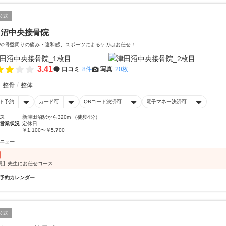
公式
田沼中央接骨院
や骨盤周りの痛み・違和感、スポーツによるケガはお任せ！
3.41
口コミ
8件
写真
20枚
・整骨
整体
ト予約
カード可
QRコード決済可
電子マネー決済可
ス
新津田沼駅から320m （徒歩4分）
営業状況
定休日
￥1,100〜￥5,700
ニュー
員】先生にお任せコース
予約カレンダー
公式