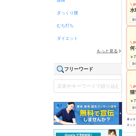
P
水
ぎっくり腰
新
むち打ち
ダイエット
P
何
もっと見る
7
￥
新
フリーワード
P
猫
7
￥
新
ネット
ネット