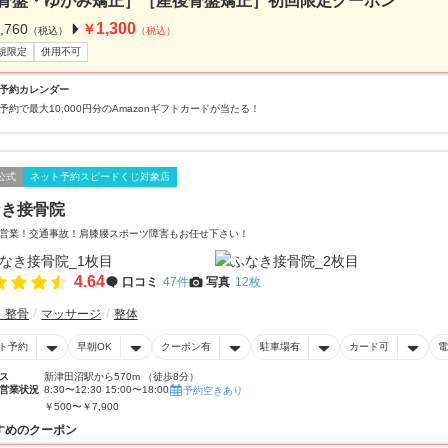
骨盤・ゆがみ矯正］［産後骨盤矯正］初回限定クーポン
1,300
,760
￥
（税込）
（税込）
規限定
併用不可
予約カレンダー
予約で最大10,000円分のAmazonギフトカードが当たる！
公式
ネット予約スピードくじ対象店
なき接骨院
営業！交通事故！肩膝腰スポーツ障害もお任せ下さい！
4.64
口コミ
47件
写真
12枚
・整骨
マッサージ
整体
ト予約
早朝OK
クーポン有
駐車場有
カード可
電
ス
新津田沼駅から570m （徒歩8分）
営業状況
8:30〜12:30 15:00〜18:00
予約空きあり
￥500〜￥7,900
すめのクーポン