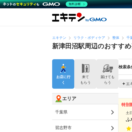
無料診断
エキテン
リラク・ボディケア
整体
千
新津田沼駅周辺のおすすめ
検索条
お店に行
来て
届けても
く
もらう
らう
エ
エリア
特別
千葉県
土
ふ
習志野市