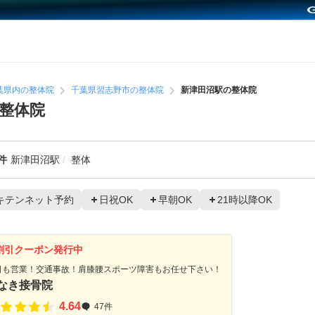
葉県内の整体院
千葉県習志野市の整体院
新津田沼駅の整体院
整体院
件
新津田沼駅
整体
キテンネット予約
日祝OK
早朝OK
21時以降OK
割引クーポン発行中
日も営業！交通事故！肩膝腰スポーツ障害もお任せ下さい！
なき接骨院
4.64
47件