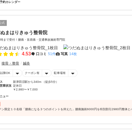
予約カレンダー
公式
だぬまはりきゅう整骨院
2時まで受付！腰痛・首肩痛・交通事故施術専門院
4.53
口コミ
51件
写真
14枚
接骨・整骨
鍼灸
時以降OK
クーポン有
駐車場有
ス
新津田沼駅から340m （徒歩5分）
営業状況
定休日
￥2,980〜￥7,000
ニュー
テン限定１０名様「腰痛になる３つのポイントを抑えた」腰痛施術6000円を特別割引2980円整体