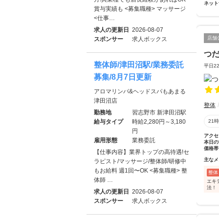
ネット
賞与実績も <募集職種> マッサージ
<仕事…
求人の更新日
2026-08-07
店舗
スポンサー
求人ボックス
つ
整体師/津田沼駅/業務委託
平日2
募集/8月7日更新
アロマリンパ&ヘッドスパもあまる
津田沼店
整体
勤務地
習志野市 新津田沼駅
給与タイプ
時給2,280円～3,180
21
円
アクセ
雇用形態
業務委託
本日の
価格帯
【仕事内容】業界トップの高待遇!セ
主なメ
ラピスト/マッサージ/整体師/研修中
もお給料 週1回〜OK <募集職種> 整
整体
体師 …
エキ
法！
求人の更新日
2026-08-07
スポンサー
求人ボックス