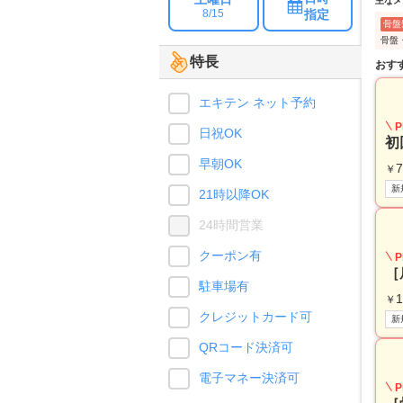
主なメ
指定
8/15
骨盤
骨盤
特長
おす
エキテン ネット予約
P
日祝OK
初
早朝OK
7
￥
新
21時以降OK
24時間営業
クーポン有
P
［
駐車場有
1
￥
クレジットカード可
新
QRコード決済可
電子マネー決済可
P