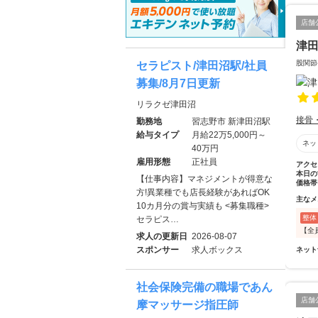
店舗
津
股関節
セラピスト/津田沼駅/社員
募集/8月7日更新
リラクゼ津田沼
接骨
勤務地
習志野市 新津田沼駅
給与タイプ
月給22万5,000円～
ネッ
40万円
雇用形態
正社員
アクセ
本日の
【仕事内容】マネジメントが得意な
価格帯
方!異業種でも店長経験があればOK
主なメ
10カ月分の賞与実績も <募集職種>
整体
セラピス…
【全
求人の更新日
2026-08-07
スポンサー
求人ボックス
ネット
社会保険完備の職場であん
店舗
摩マッサージ指圧師