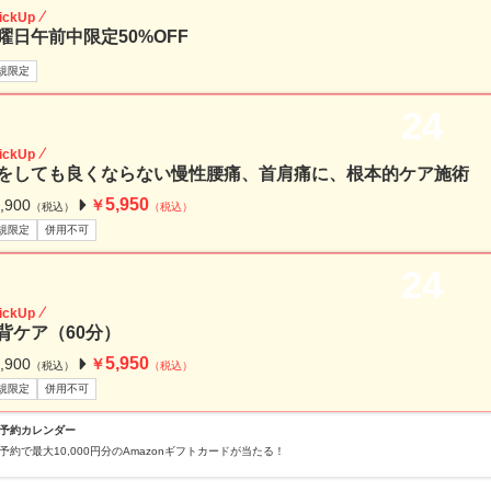
ickUp
曜日午前中限定50%OFF
規限定
24
ickUp
をしても良くならない慢性腰痛、首肩痛に、根本的ケア施術 
5,950
,900
￥
（税込）
（税込）
規限定
併用不可
24
ickUp
背ケア（60分）
5,950
,900
￥
（税込）
（税込）
規限定
併用不可
予約カレンダー
予約で最大10,000円分のAmazonギフトカードが当たる！