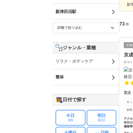
新津
新津田沼駅
73
件
店舗
ジャンル・業種
京
リラク・ボディケア
口コミ
整体
整体
日付で探す
ネッ
女性
今日
明日
アクセ
8/9
8/10
本日の
価格帯
日時
土曜日