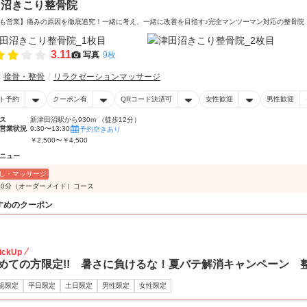
田沼きこり整骨院
も営業】痛みの原因を徹底追究！一緒に考え、一緒に改善を目指す♪完全マンツーマン対応の整骨院
3.11
写真
9枚
接骨・整骨
リラクゼーションマッサージ
ト予約
クーポン有
QRコード決済可
女性歓迎
男性歓迎
ス
新津田沼駅から930m （徒歩12分）
営業状況
9:30〜13:30
予約空きあり
￥2,500〜￥4,500
ニュー
し・マッサージ
40分（オーダーメイド）コース
すめのクーポン
20
ickUp
めての方限定!! 暑さに負けるな！夏バテ解消キャンペーン 整体
規限定
平日限定
土日限定
男性限定
女性限定