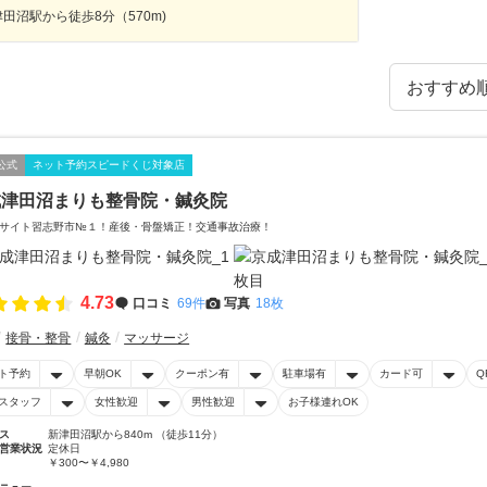
田沼駅から徒歩8分（570m)
公式
ネット予約スピードくじ対象店
成津田沼まりも整骨院・鍼灸院
サイト習志野市№１！産後・骨盤矯正！交通事故治療！
4.73
口コミ
69件
写真
18枚
接骨・整骨
鍼灸
マッサージ
ト予約
早朝OK
クーポン有
駐車場有
カード可
Q
スタッフ
女性歓迎
男性歓迎
お子様連れOK
ス
新津田沼駅から840m （徒歩11分）
営業状況
定休日
￥300〜￥4,980