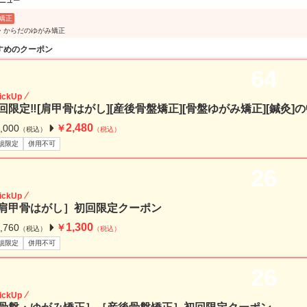
ニュー
矯正
・からだのゆがみ矯正
すめのクーポン
64
ickUp
回限定‼︎[肩甲骨はがし][産後骨盤矯正][骨盤ゆがみ矯正][鍼灸]
2,480
,000
￥
（税込）
（税込）
規限定
併用不可
26
ickUp
肩甲骨はがし］初回限定クーポン
1,300
,760
￥
（税込）
（税込）
規限定
併用不可
26
ickUp