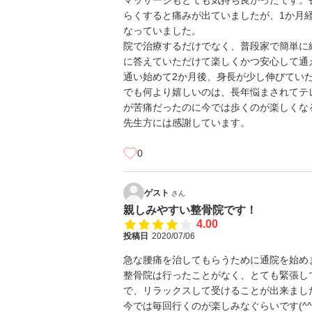
マッサージもとても気持ち良かったです。
らくすると痛みが出ていましたが、1か月
なっていました。
院で治療するだけでなく、普段家で簡単に
に答えていただけて楽しくかつ安心して通
通い始めて2か月後、身長が少し伸びてい
でも何より嬉しいのは、長年悩まされてテ
が苦痛だったのに今では歩くのが楽しくな
先生方には感謝しています。
0
ゲスト
さん
親しみやすい整骨院です！
4.00
投稿日
2020/07/06
急な腰痛を治してもらうために通院を始め
整骨院は行ったことがなく、とても緊張し
で、リラックスして受けることが出来まし
今では毎回行くのが楽しみなぐらいです(^^