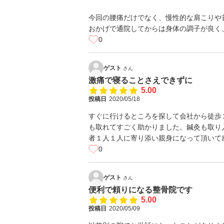
今回の腰痛だけでなく、慢性的な肩こりや
おかげで通院してからは身体の調子が良く
0
ゲスト
さん
激痛で寝ることさえできずに
5.00
投稿日
2020/05/18
すぐに行けるところを探して会社から徒歩
も取れてすごく助かりました。鍼灸も取り
者１人１人に寄り添い親身になって頂いて
0
ゲスト
さん
便利で頼りになる整骨院です
5.00
投稿日
2020/05/09