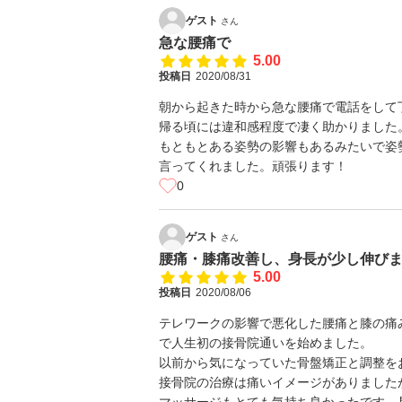
ゲスト
さん
急な腰痛で
5.00
投稿日
2020/08/31
朝から起きた時から急な腰痛で電話をして
帰る頃には違和感程度で凄く助かりました
もともとある姿勢の影響もあるみたいで姿
言ってくれました。頑張ります！
0
ゲスト
さん
腰痛・膝痛改善し、身長が少し伸びまし
5.00
投稿日
2020/08/06
テレワークの影響で悪化した腰痛と膝の痛
で人生初の接骨院通いを始めました。
以前から気になっていた骨盤矯正と調整を
接骨院の治療は痛いイメージがありました