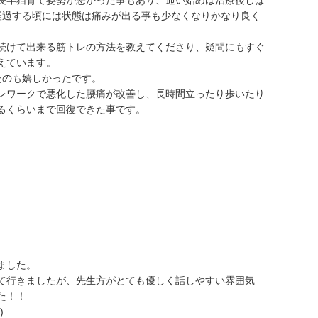
長年猫背で姿勢が悪かった事もあり、通い始めは治療後しば
経過する頃には状態は痛みが出る事も少なくなりかなり良く
続けて出来る筋トレの方法を教えてくださり、疑問にもすぐ
えています。
たのも嬉しかったです。
レワークで悪化した腰痛が改善し、長時間立ったり歩いたり
るくらいまで回復できた事です。
ました。
て行きましたが、先生方がとても優しく話しやすい雰囲気
た！！
)