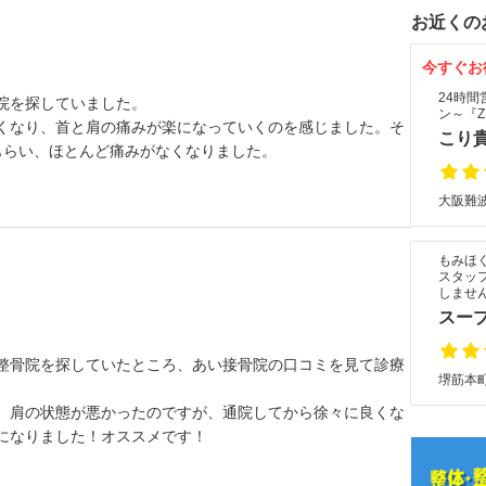
お近くの
今すぐお
24時
院を探していました。
ン～『Z
くなり、首と肩の痛みが楽になっていくのを感じました。そ
こり貴族
もらい、ほとんど痛みがなくなりました。
大阪難波
もみほ
スタッ
しませ
スー
整骨院を探していたところ、あい接骨院の口コミを見て診療
堺筋本町
、肩の状態が悪かったのですが、通院してから徐々に良くな
になりました！オススメです！