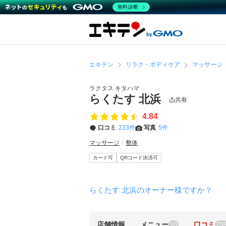
無料診断
エキテン
リラク・ボディケア
マッサージ
ラクタス キタハマ
らくたす 北浜
共有
4.84
口コミ
233件
写真
5件
マッサージ
整体
カード可
QRコード決済可
らくたす 北浜のオーナー様ですか？
店舗情報
メニュー
口コミ
10
23