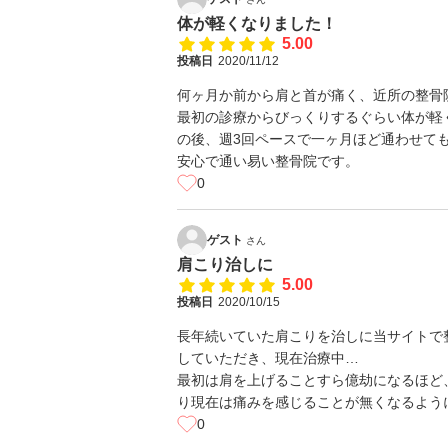
体が軽くなりました！
5.00
投稿日
2020/11/12
何ヶ月か前から肩と首が痛く、近所の整骨
最初の診療からびっくりするぐらい体が軽
の後、週3回ペースで一ヶ月ほど通わせて
安心で通い易い整骨院です。
0
ゲスト
さん
肩こり治しに
5.00
投稿日
2020/10/15
長年続いていた肩こりを治しに当サイトで
していただき、現在治療中…
最初は肩を上げることすら億劫になるほど
り現在は痛みを感じることが無くなるよう
0