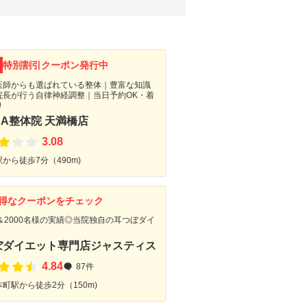
F
特別割引クーポン発行中
医師からも選ばれている整体｜豊富な知識
院長が行う自律神経調整｜当日予約OK・着
り
NA整体院 天満橋店
3.08
から徒歩7分（490m)
得なクーポンをチェック
＆2000名様の実績◎当院独自の耳つぼダイ
ぼダイエット専門店ジャスティス
4.84
87件
町駅から徒歩2分（150m)