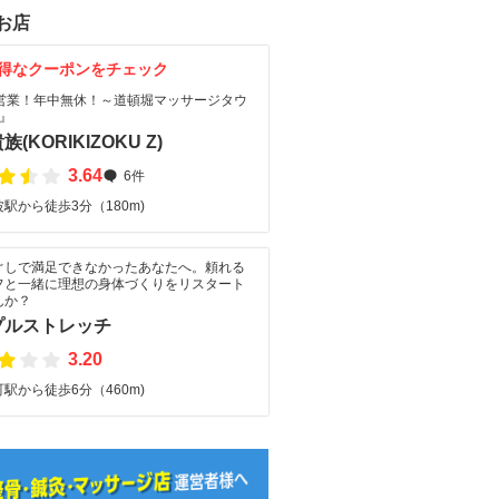
お店
得なクーポンをチェック
間営業！年中無休！～道頓堀マッサージタウ
』
(KORIKIZOKU Z)
3.64
6件
駅から徒歩3分（180m)
ぐしで満足できなかったあなたへ。頼れる
フと一緒に理想の身体づくりをリスタート
んか？
プルストレッチ
3.20
駅から徒歩6分（460m)