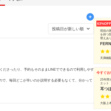
63%OF
現役の
を持つ
替えあ
FER
天満橋駅
てくださったり、予約もそのままLINEでできるので利用しやす
今すぐお
25年間
ので、毎回どこが辛いのか説明する必要もなくて、分かって
エット
耳つ
大阪上本