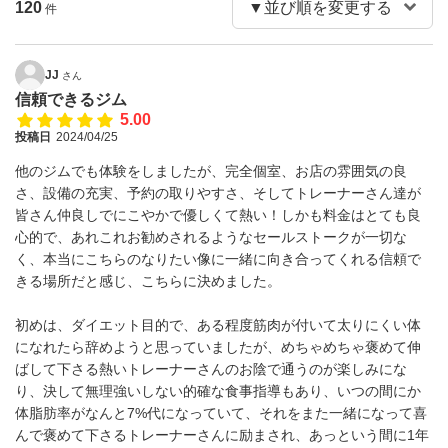
120
件
JJ
さん
信頼できるジム
5.00
投稿日
2024/04/25
他のジムでも体験をしましたが、完全個室、お店の雰囲気の良
さ、設備の充実、予約の取りやすさ、そしてトレーナーさん達が
皆さん仲良しでにこやかで優しくて熱い！しかも料金はとても良
心的で、あれこれお勧めされるようなセールストークが一切な
く、本当にこちらのなりたい像に一緒に向き合ってくれる信頼で
きる場所だと感じ、こちらに決めました。
初めは、ダイエット目的で、ある程度筋肉が付いて太りにくい体
になれたら辞めようと思っていましたが、めちゃめちゃ褒めて伸
ばして下さる熱いトレーナーさんのお陰で通うのが楽しみにな
り、決して無理強いしない的確な食事指導もあり、いつの間にか
体脂肪率がなんと7%代になっていて、それをまた一緒になって喜
んで褒めて下さるトレーナーさんに励まされ、あっという間に1年