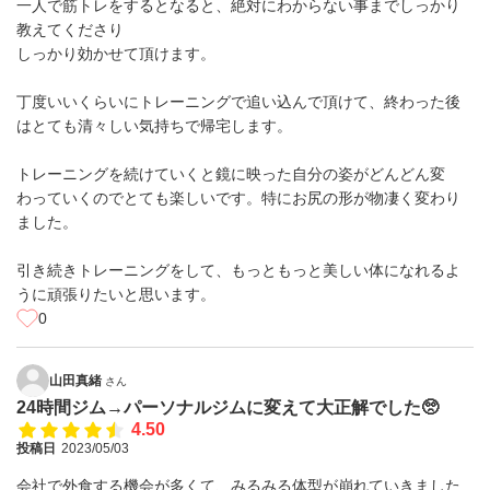
一人で筋トレをするとなると、絶対にわからない事までしっかり
教えてくださり
しっかり効かせて頂けます。
丁度いいくらいにトレーニングで追い込んで頂けて、終わった後
はとても清々しい気持ちで帰宅します。
トレーニングを続けていくと鏡に映った自分の姿がどんどん変
わっていくのでとても楽しいです。特にお尻の形が物凄く変わり
ました。
引き続きトレーニングをして、もっともっと美しい体になれるよ
うに頑張りたいと思います。
0
山田真緒
さん
24時間ジム→パーソナルジムに変えて大正解でした🥺
4.50
投稿日
2023/05/03
会社で外食する機会が多くて、みるみる体型が崩れていきました