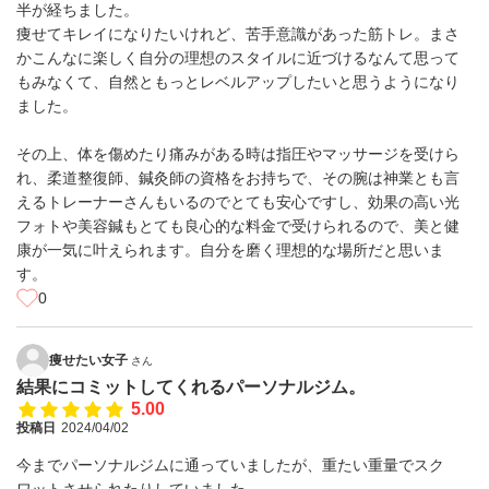
半が経ちました。
痩せてキレイになりたいけれど、苦手意識があった筋トレ。まさ
かこんなに楽しく自分の理想のスタイルに近づけるなんて思って
もみなくて、自然ともっとレベルアップしたいと思うようになり
ました。
その上、体を傷めたり痛みがある時は指圧やマッサージを受けら
れ、柔道整復師、鍼灸師の資格をお持ちで、その腕は神業とも言
えるトレーナーさんもいるのでとても安心ですし、効果の高い光
フォトや美容鍼もとても良心的な料金で受けられるので、美と健
康が一気に叶えられます。自分を磨く理想的な場所だと思いま
す。
0
痩せたい女子
さん
結果にコミットしてくれるパーソナルジム。
5.00
投稿日
2024/04/02
今までパーソナルジムに通っていましたが、重たい重量でスク