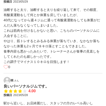
投稿日
2023/05/29
油断すると太り、油断すると太りを繰り返して来て、その都度、
有酸素運動をして何とか体重を戻していましたが、
40代になってから週４ジムに通って有酸素運動をしても体重がだ
んだん落ちなくなってしまいました。
これは筋肉を付けるしかないと思い、こちらのパーソナルジムに
入会することに。
やはり、筋トレするとみるみる体重が落ちていき、なかなか落ち
なかった体重も2ヶ月で８キロ落とすこともできました。
食事内容も悪かったみたいで、トレーナーさんが食事の見直しを
してくれたのも嬉しかったです。
この調子でマイナス１０キロを目指します！
0
咲
さん
良いパーソナルジムです。
4.00
投稿日
2023/05/28
駅から近いし、お店綺麗だし、スタッフの方のレベル高いし