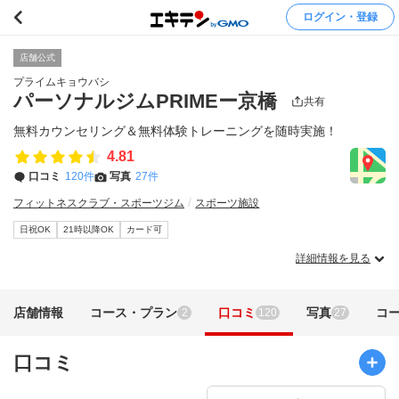
ログイン・登録
店舗公式
プライムキョウバシ
パーソナルジムPRIMEー京橋
共有
無料カウンセリング＆無料体験トレーニングを随時実施！
4.81
口コミ
120件
写真
27件
フィットネスクラブ・スポーツジム
スポーツ施設
日祝OK
21時以降OK
カード可
詳細情報を見る
店舗情報
コース・プラン
口コミ
写真
コ
2
120
27
口コミ