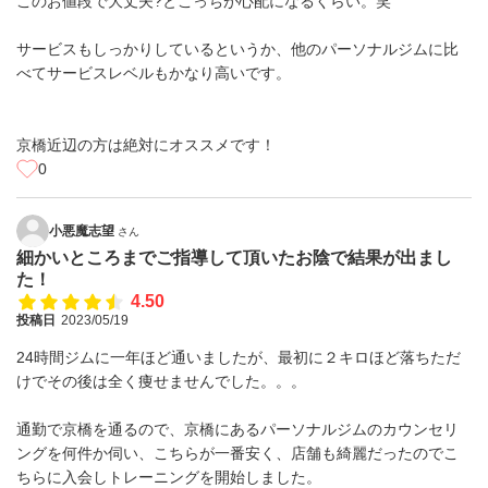
このお値段で大丈夫?とこっちが心配になるくらい。笑
サービスもしっかりしているというか、他のパーソナルジムに比
べてサービスレベルもかなり高いです。
京橋近辺の方は絶対にオススメです！
0
小悪魔志望
さん
細かいところまでご指導して頂いたお陰で結果が出まし
た！
4.50
投稿日
2023/05/19
24時間ジムに一年ほど通いましたが、最初に２キロほど落ちただ
けでその後は全く痩せませんでした。。。
通勤で京橋を通るので、京橋にあるパーソナルジムのカウンセリ
ングを何件か伺い、こちらが一番安く、店舗も綺麗だったのでこ
ちらに入会しトレーニングを開始しました。