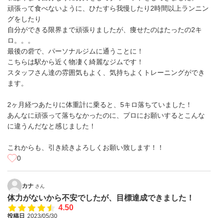
頑張って食べないように、ひたすら我慢したり2時間以上ランニン
グをしたり
自分ができる限界まで頑張りましたが、痩せたのはたったの2キ
ロ。。。
最後の砦で、パーソナルジムに通うことに！
こちらは駅から近く物凄く綺麗なジムです！
スタッフさん達の雰囲気もよく、気持ちよくトレーニングができ
ます。
2ヶ月経つあたりに体重計に乗ると、5キロ落ちていました！
あんなに頑張って落ちなかったのに、プロにお願いするとこんな
に違うんだなと感じました！
これからも、引き続きよろしくお願い致します！！
0
カナ
さん
体力がないから不安でしたが、目標達成できました！
4.50
投稿日
2023/05/30