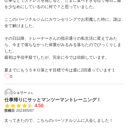
仕事などでストレスを感じると、たまに食べすぎる位で毎日ご飯
を少なめにしているのに何で？と思っていました。
ここのパーソナルジムにカウンセリングでお邪魔した時に、謎は
全て解けました。
その日以降、トレーナーさんの指示通りの私生活に変えてみた
ら、今まで落ちなかった体重がみるみる落ちたのでびっくりしま
した。
最初は半信半疑でしたが、完全に今では信頼しています。
夏までにもう５キロ落とす目標で今は週に2回通っています１
0
シェリー
さん
仕事帰りにサッとマンツーマントレーニング！
4.50
投稿日
2023/05/07
太ってきたので、こちらのパーソナルジムに入会しました！