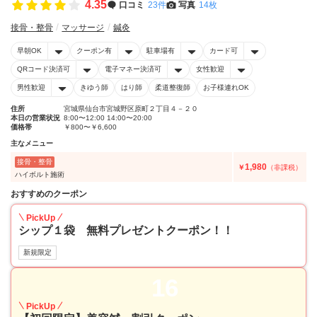
4.35
口コミ
23件
写真
14枚
接骨・整骨
マッサージ
鍼灸
早朝OK
クーポン有
駐車場有
カード可
QRコード決済可
電子マネー決済可
女性歓迎
男性歓迎
きゆう師
はり師
柔道整復師
お子様連れOK
住所
宮城県仙台市宮城野区原町２丁目４－２０
本日の営業状況
8:00〜12:00 14:00〜20:00
価格帯
￥800〜￥6,600
主なメニュー
接骨・整骨
1,980
￥
（非課税）
ハイボルト施術
おすすめのクーポン
PickUp
シップ１袋 無料プレゼントクーポン！！
新規限定
16
PickUp