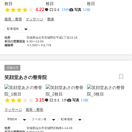
4.22
口コミ
19件
写真
12枚
接骨・整骨
マッサージ
整体
駐車場有
住所
宮城県仙台市宮城野区平成1丁目24-18
本日の営業状況
9:30〜13:00
価格帯
￥2,000〜￥8,778
店舗公式
笑顔堂あさの整骨院
3.15
口コミ
1件
写真
13枚
マッサージ
接骨・整骨
早朝OK
クーポン有
駐車場有
住所
宮城県仙台市宮城野区鶴巻1-14-28
本日の営業状況
8:30〜13:30