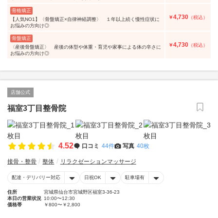
骨格矯正
4,730
￥
（税込）
【人気NO1】〈骨盤矯正×自律神経調整〉 １年以上続く慢性症状に
お悩みの方向け◎
骨盤矯正
4,730
￥
（税込）
〈産後骨盤矯正〉 産後の体型や体重・育児や家事による体の辛さに
お悩みの方向け◎
店舗公式
福室3丁目整骨院
4.52
口コミ
44件
写真
40枚
接骨・整骨
整体
リラクゼーションマッサージ
配達・デリバリー対応
日祝OK
駐車場有
住所
宮城県仙台市宮城野区福室3-36-23
本日の営業状況
10:00〜12:30
価格帯
￥800〜￥2,800