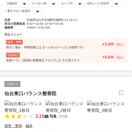
日祝OK
クーポン有
カード可
QRコード決済可
電子マネー決済可
住所
宮城県仙台市宮城野区榴岡5-13-18-1Ｆ
本日の営業状況
9:00〜13:00 15:00〜20:00
価格帯
￥600〜￥60,000
主なメニュー
接骨・整骨
2,200
￥
（税込）
長引く痛み・早期回復には【ハイボルテージ】が抜群です！
骨盤矯正
6,600
￥
（税込）
産後ママに【産後の骨盤矯正プログラム】大人気です☆
店舗公式
仙台東口バランス整骨院
3.10
写真
105枚
接骨・整骨
鍼灸