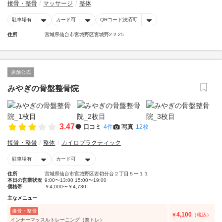
接骨・整骨
マッサージ
整体
駐車場有
カード可
QRコード決済可
住所
宮城県仙台市宮城野区宮城野2-2-25
店舗公式
みやぎの骨盤整骨院
3.47
口コミ
4件
写真
12枚
接骨・整骨
整体
カイロプラクティック
駐車場有
カード可
住所
宮城県仙台市宮城野区岩切分台２丁目５ー１１
本日の営業状況
9:00〜13:00 15:00〜19:00
価格帯
￥4,000〜￥4,730
主なメニュー
接骨・整骨
4,100
￥
（税込）
インナーマッスルトレーニング（楽トレ）