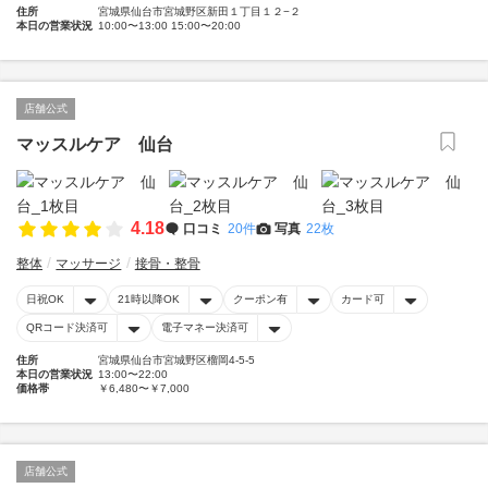
住所
宮城県仙台市宮城野区新田１丁目１２−２
本日の営業状況
10:00〜13:00 15:00〜20:00
店舗公式
マッスルケア 仙台
4.18
口コミ
20件
写真
22枚
整体
マッサージ
接骨・整骨
日祝OK
21時以降OK
クーポン有
カード可
QRコード決済可
電子マネー決済可
住所
宮城県仙台市宮城野区榴岡4-5-5
本日の営業状況
13:00〜22:00
価格帯
￥6,480〜￥7,000
店舗公式