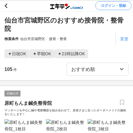
ログイン・登録
仙台市宮城野区のおすすめ接骨院・整骨
院
変更
検索条件
仙台市宮城野区
接骨・整骨
日祝OK
早朝OK
21時以降OK
105
件
店舗公式
原町もんま鍼灸整骨院
マッサージを中心に鍼や電療機器を組み合わせて、患者さまに合ったオーダーメイドの施術
をいたします！