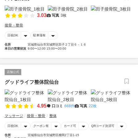
3.03
写真
3枚
接骨・整骨
日祝OK
駐車場有
住所
宮城県仙台市宮城野区田子２丁目６－１６
本日の営業状況
9:00〜12:00 15:00〜20:00
店舗公式
グッドライフ整体院仙台
4.95
口コミ
668件
写真
22枚
マッサージ
接骨・整骨
整体
日祝OK
クーポン有
カード可
QRコード決済可
住所
宮城県仙台市宮城野区榴岡2丁目1‐15