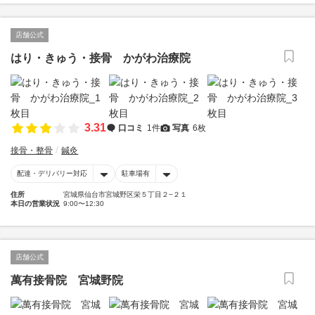
店舗公式
はり・きゅう・接骨 かがわ治療院
3.31
口コミ
1件
写真
6枚
接骨・整骨
鍼灸
配達・デリバリー対応
駐車場有
住所
宮城県仙台市宮城野区栄５丁目２−２１
本日の営業状況
9:00〜12:30
店舗公式
萬有接骨院 宮城野院