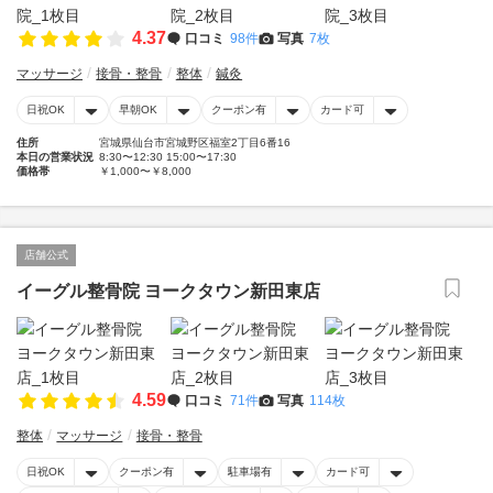
4.37
口コミ
98件
写真
7枚
マッサージ
接骨・整骨
整体
鍼灸
日祝OK
早朝OK
クーポン有
カード可
住所
宮城県仙台市宮城野区福室2丁目6番16
本日の営業状況
8:30〜12:30 15:00〜17:30
価格帯
￥1,000〜￥8,000
店舗公式
イーグル整骨院 ヨークタウン新田東店
4.59
口コミ
71件
写真
114枚
整体
マッサージ
接骨・整骨
日祝OK
クーポン有
駐車場有
カード可