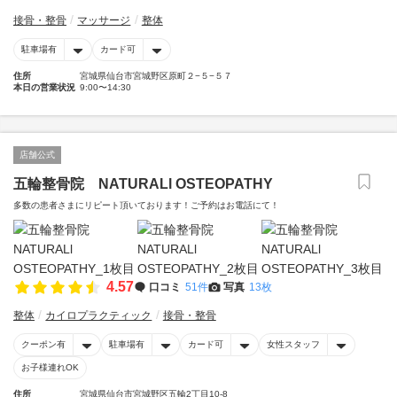
接骨・整骨
マッサージ
整体
駐車場有
カード可
住所
宮城県仙台市宮城野区原町２−５−５７
本日の営業状況
9:00〜14:30
店舗公式
五輪整骨院 NATURALl OSTEOPATHY
多数の患者さまにリピート頂いております！ご予約はお電話にて！
4.57
口コミ
51件
写真
13枚
整体
カイロプラクティック
接骨・整骨
クーポン有
駐車場有
カード可
女性スタッフ
お子様連れOK
住所
宮城県仙台市宮城野区五輪2丁目10-8