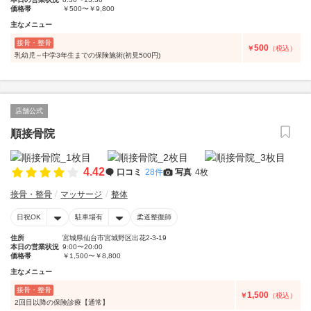
価格帯
￥500〜￥9,800
主なメニュー
接骨・整骨
500
￥
（税込）
乳幼児～中学3年生までの保険施術(初見500円)
店舗公式
順接骨院
4.42
口コミ
28件
写真
4枚
接骨・整骨
マッサージ
整体
日祝OK
駐車場有
柔道整復師
住所
宮城県仙台市宮城野区出花2-3-19
本日の営業状況
9:00〜20:00
価格帯
￥1,500〜￥8,800
主なメニュー
接骨・整骨
1,500
￥
（税込）
2回目以降の保険診療【通常】