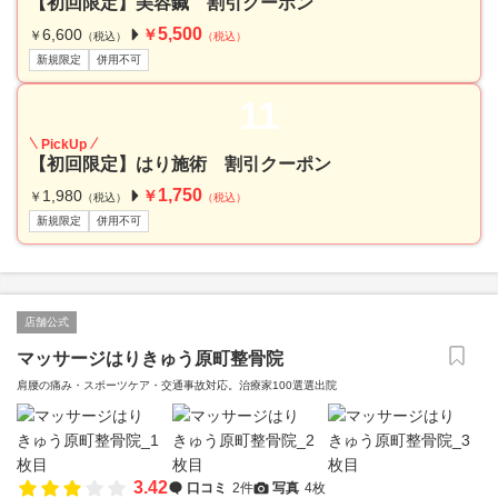
【初回限定】美容鍼 割引クーポン
5,500
6,600
￥
￥
（税込）
（税込）
新規限定
併用不可
11
PickUp
【初回限定】はり施術 割引クーポン
1,750
1,980
￥
￥
（税込）
（税込）
新規限定
併用不可
店舗公式
マッサージはりきゅう原町整骨院
肩腰の痛み・スポーツケア・交通事故対応。治療家100選選出院
3.42
口コミ
2件
写真
4枚