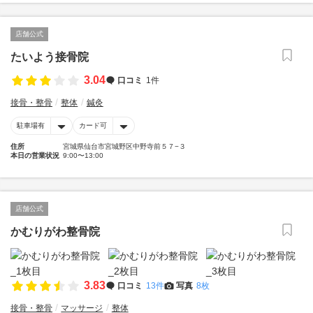
店舗公式
たいよう接骨院
3.04
口コミ
1件
接骨・整骨
整体
鍼灸
駐車場有
カード可
住所
宮城県仙台市宮城野区中野寺前５７−３
本日の営業状況
9:00〜13:00
店舗公式
かむりがわ整骨院
3.83
口コミ
13件
写真
8枚
接骨・整骨
マッサージ
整体