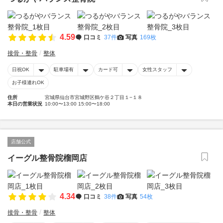
4.59
口コミ
37件
写真
169枚
接骨・整骨
整体
日祝OK
駐車場有
カード可
女性スタッフ
お子様連れOK
住所
宮城県仙台市宮城野区鶴ケ谷２丁目１−１８
本日の営業状況
10:00〜13:00 15:00〜18:00
店舗公式
イーグル整骨院榴岡店
4.34
口コミ
38件
写真
54枚
接骨・整骨
整体