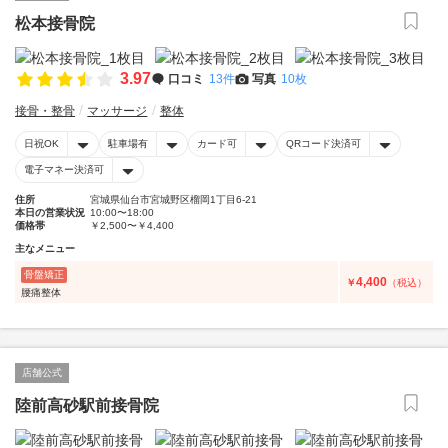
松本接骨院
3.97
口コミ
13件
写真
10枚
接骨・整骨
マッサージ
整体
日祝OK
駐車場有
カード可
QRコード決済可
電子マネー決済可
住所
宮城県仙台市宮城野区榴岡1丁目6-21
本日の営業状況
10:00〜18:00
価格帯
￥2,500〜￥4,400
主なメニュー
骨盤矯正
4,400
￥
（税込）
腰痛整体
店舗公式
陸前高砂駅前接骨院