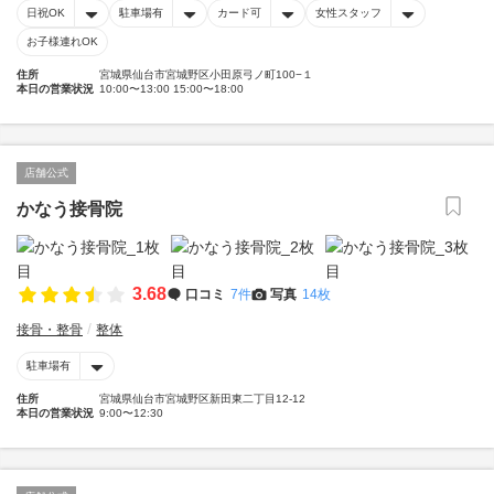
日祝OK
駐車場有
カード可
女性スタッフ
お子様連れOK
住所
宮城県仙台市宮城野区小田原弓ノ町100−１
本日の営業状況
10:00〜13:00 15:00〜18:00
店舗公式
かなう接骨院
3.68
口コミ
7件
写真
14枚
接骨・整骨
整体
駐車場有
住所
宮城県仙台市宮城野区新田東二丁目12-12
本日の営業状況
9:00〜12:30