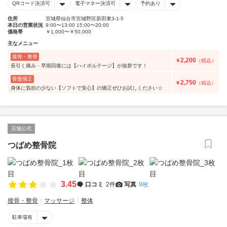
QRコード決済可
電子マネー決済可
予約あり
住所
宮城県仙台市宮城野区新田東3-1-5
本日の営業状況
9:00〜13:00 15:00〜20:00
価格帯
￥1,000〜￥50,000
主なメニュー
接骨・整骨
2,200
￥
（税込）
長引く痛み・早期回復には【ハイボルテージ】が抜群です！
骨盤矯正
2,750
￥
（税込）
身体に負担の少ない【ソフトで安心】の矯正ぜひお試しください☆
店舗公式
つばめ整骨院
3.45
口コミ
2件
写真
9枚
接骨・整骨
マッサージ
整体
駐車場有