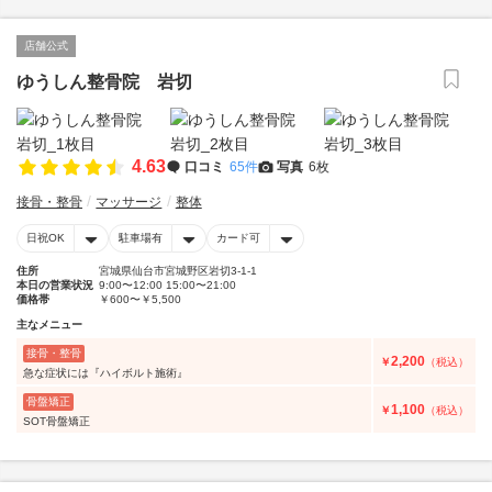
店舗公式
ゆうしん整骨院 岩切
4.63
口コミ
65件
写真
6枚
接骨・整骨
マッサージ
整体
日祝OK
駐車場有
カード可
住所
宮城県仙台市宮城野区岩切3-1-1
本日の営業状況
9:00〜12:00 15:00〜21:00
価格帯
￥600〜￥5,500
主なメニュー
接骨・整骨
2,200
￥
（税込）
急な症状には『ハイボルト施術』
骨盤矯正
1,100
￥
（税込）
SOT骨盤矯正