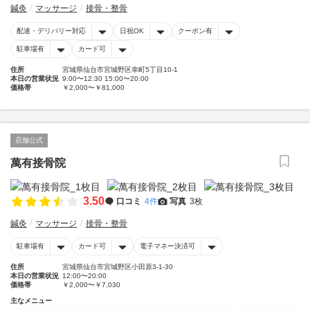
鍼灸
マッサージ
接骨・整骨
配達・デリバリー対応
日祝OK
クーポン有
駐車場有
カード可
住所
宮城県仙台市宮城野区幸町5丁目10-1
本日の営業状況
9:00〜12:30 15:00〜20:00
価格帯
￥2,000〜￥81,000
店舗公式
萬有接骨院
3.50
口コミ
4件
写真
3枚
鍼灸
マッサージ
接骨・整骨
駐車場有
カード可
電子マネー決済可
住所
宮城県仙台市宮城野区小田原3-1-30
本日の営業状況
12:00〜20:00
価格帯
￥2,000〜￥7,030
主なメニュー