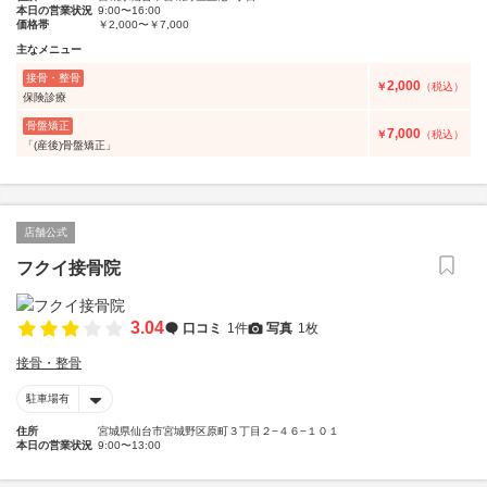
本日の営業状況
9:00〜16:00
価格帯
￥2,000〜￥7,000
主なメニュー
接骨・整骨
2,000
￥
（税込）
保険診療
骨盤矯正
7,000
￥
（税込）
「(産後)骨盤矯正」
店舗公式
フクイ接骨院
3.04
口コミ
1件
写真
1枚
接骨・整骨
駐車場有
住所
宮城県仙台市宮城野区原町３丁目２−４６−１０１
本日の営業状況
9:00〜13:00