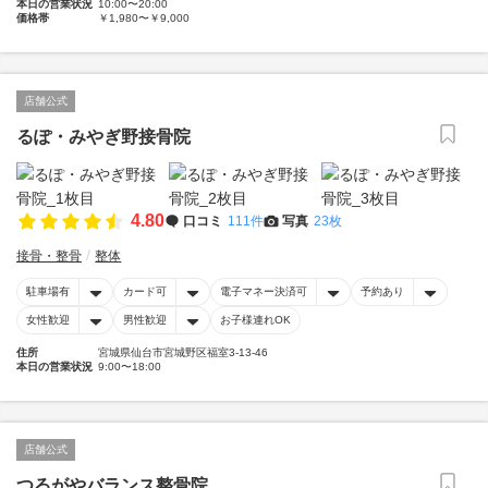
本日の営業状況
10:00〜20:00
価格帯
￥1,980〜￥9,000
店舗公式
るぽ・みやぎ野接骨院
4.80
口コミ
111件
写真
23枚
接骨・整骨
整体
駐車場有
カード可
電子マネー決済可
予約あり
女性歓迎
男性歓迎
お子様連れOK
住所
宮城県仙台市宮城野区福室3-13-46
本日の営業状況
9:00〜18:00
店舗公式
つるがやバランス整骨院