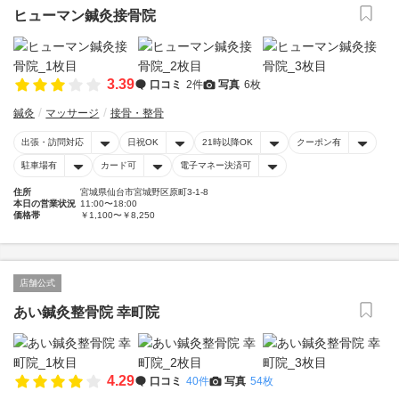
ヒューマン鍼灸接骨院
3.39
口コミ
2件
写真
6枚
鍼灸
マッサージ
接骨・整骨
出張・訪問対応
日祝OK
21時以降OK
クーポン有
駐車場有
カード可
電子マネー決済可
住所
宮城県仙台市宮城野区原町3-1-8
本日の営業状況
11:00〜18:00
価格帯
￥1,100〜￥8,250
店舗公式
あい鍼灸整骨院 幸町院
4.29
口コミ
40件
写真
54枚