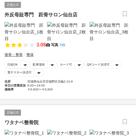
店舗公式
外反母趾専門 距骨サロン仙台店
3.08
写真
8枚
接骨・整骨
整体
日祝OK
駐車場有
カード可
QRコード決済可
電子マネー決済可
住所
宮城県仙台市宮城野区五輪2-10-8
本日の営業状況
9:00〜19:00
価格帯
￥6,600〜￥9,900
店舗公式
ワタナベ整骨院