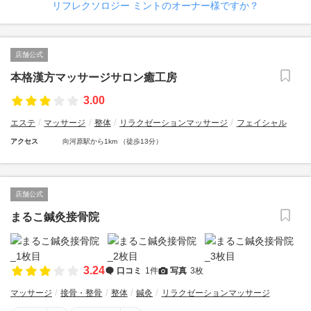
リフレクソロジー ミントのオーナー様ですか？
店舗公式
本格漢方マッサージサロン癒工房
3.00
エステ
マッサージ
整体
リラクゼーションマッサージ
フェイシャル
アクセス
向河原駅から1km （徒歩13分）
店舗公式
まるこ鍼灸接骨院
3.24
口コミ
1件
写真
3枚
マッサージ
接骨・整骨
整体
鍼灸
リラクゼーションマッサージ