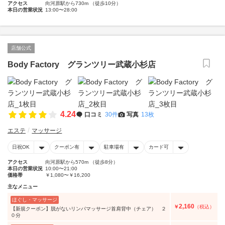
アクセス
向河原駅から730m （徒歩10分）
本日の営業状況
13:00〜28:00
店舗公式
Body Factory グランツリー武蔵小杉店
4.24
口コミ
30件
写真
13枚
エステ
マッサージ
日祝OK
クーポン有
駐車場有
カード可
アクセス
向河原駅から570m （徒歩8分）
本日の営業状況
10:00〜21:00
価格帯
￥1,080〜￥16,200
主なメニュー
ほぐし・マッサージ
2,160
￥
（税込）
【新規クーポン】脱がないリンパマッサージ首肩背中（チェア） ２
０分