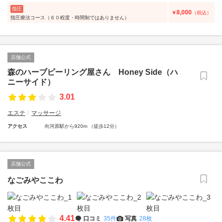
指圧
8,000
￥
（税込）
指圧療法コース（６０程度・時間制ではありません）
店舗公式
森のハーブピーリング屋さん Honey Side（ハ
ニーサイド）
3.01
エステ
マッサージ
アクセス
向河原駅から920m （徒歩12分）
店舗公式
なごみやここわ
4.41
口コミ
35件
写真
28枚