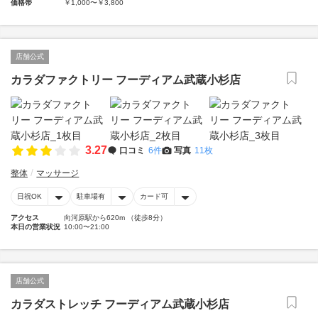
価格帯
￥1,000〜￥3,800
店舗公式
カラダファクトリー フーディアム武蔵小杉店
3.27
口コミ
6件
写真
11枚
整体
マッサージ
日祝OK
駐車場有
カード可
アクセス
向河原駅から620m （徒歩8分）
本日の営業状況
10:00〜21:00
店舗公式
カラダストレッチ フーディアム武蔵小杉店