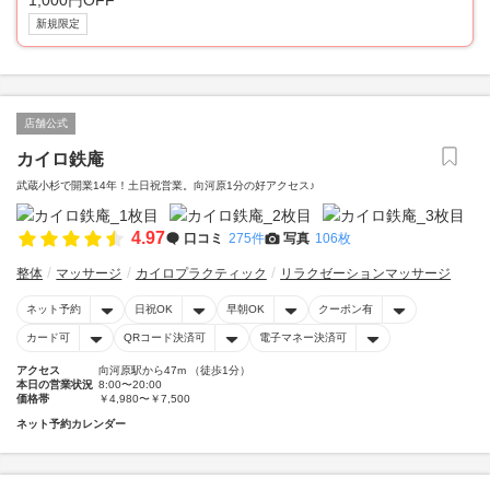
1,000円OFF
新規限定
店舗公式
カイロ鉄庵
武蔵小杉で開業14年！土日祝営業。向河原1分の好アクセス♪
4.97
口コミ
275件
写真
106枚
整体
マッサージ
カイロプラクティック
リラクゼーションマッサージ
ネット予約
日祝OK
早朝OK
クーポン有
カード可
QRコード決済可
電子マネー決済可
アクセス
向河原駅から47m （徒歩1分）
本日の営業状況
8:00〜20:00
価格帯
￥4,980〜￥7,500
ネット予約カレンダー