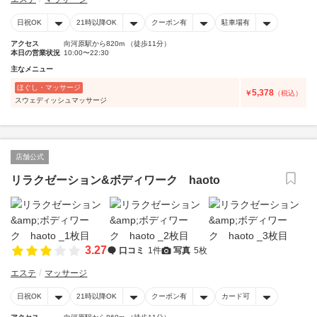
日祝OK
21時以降OK
クーポン有
駐車場有
アクセス
向河原駅から820m （徒歩11分）
本日の営業状況
10:00〜22:30
主なメニュー
ほぐし・マッサージ
5,378
￥
（税込）
スウェディッシュマッサージ
店舗公式
リラクゼーション&ボディワーク haoto
3.27
口コミ
1件
写真
5枚
エステ
マッサージ
日祝OK
21時以降OK
クーポン有
カード可