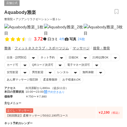
店舗公式
Aquabody雅楽
整骨院＋アジアンリラクゼーション＋筋トレ
3.72
口コミ
4件
写真
24枚
整体
フィットネスクラブ・スポーツジム
マッサージ
接骨・整骨
出張・訪問対応
ネット予約
日祝OK
21時以降OK
カード可
QRコード決済可
電子マネー決済可
女性歓迎
男性歓迎
レンタル
無料体験
あん摩マッサージ指圧師
柔道整復師
お子様連れOK
アクセス
向河原駅から880m （徒歩11分）
本日の営業状況
10:00〜23:00
予約空きあり
価格帯
￥750〜￥7,980
主なメニュー
ほぐし・マッサージ
2,190
￥
（税込）
【初回限定】柔整マッサージ50分2,190円コース
ネット予約カレンダー