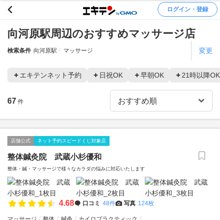
ログイン・登録
向河原駅周辺のおすすめマッサージ店
変更
検索条件
向河原駅
マッサージ
エキテンネット予約
日祝OK
早朝OK
21時以降OK
67
件
店舗公式
ネット予約スピードくじ対象店
整体鍼灸院 武蔵小杉優和
整体・鍼・マッサージで様々なカラダの悩みに対応いたします
4.68
口コミ
48件
写真
124枚
マッサージ
整体
鍼灸
カイロプラクティック