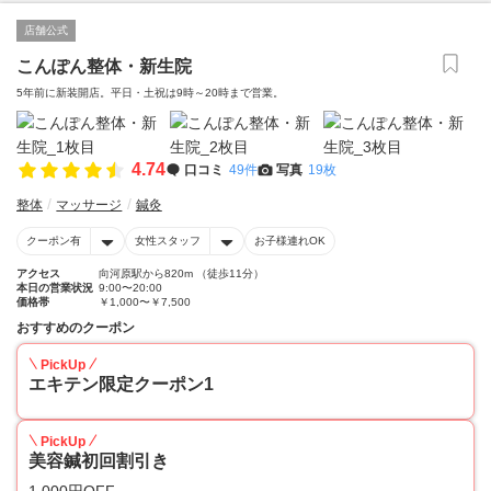
店舗公式
こんぽん整体・新生院
5年前に新装開店。平日・土祝は9時～20時まで営業。
4.74
口コミ
49件
写真
19枚
整体
マッサージ
鍼灸
クーポン有
女性スタッフ
お子様連れOK
アクセス
向河原駅から820m （徒歩11分）
本日の営業状況
9:00〜20:00
価格帯
￥1,000〜￥7,500
おすすめのクーポン
PickUp
エキテン限定クーポン1
PickUp
美容鍼初回割引き