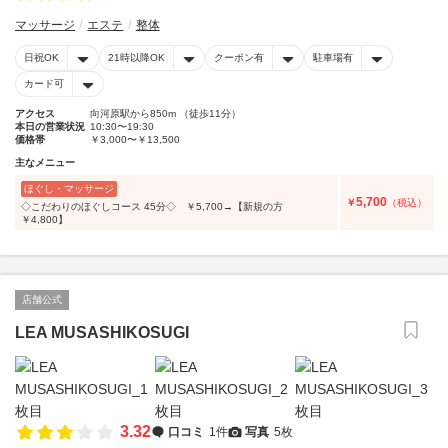
マッサージ
エステ
整体
日祝OK
21時以降OK
クーポン有
駐車場有
カード可
アクセス
向河原駅から850m （徒歩11分）
本日の営業状況
10:30〜19:30
価格帯
￥3,000〜￥13,500
主なメニュー
ほぐし・マッサージ
5,700
￥
（税込）
◇こだわりのほぐしコース 45分◇ ￥5,700→【新規の方
￥4,800】
店舗公式
LEA MUSASHIKOSUGI
3.32
口コミ
1件
写真
5枚