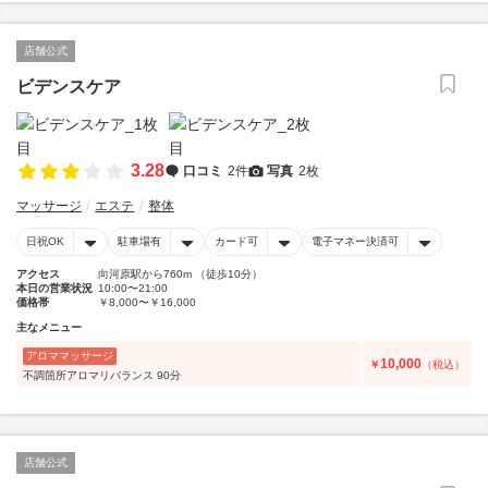
店舗公式
ビデンスケア
3.28
口コミ
2件
写真
2枚
マッサージ
エステ
整体
日祝OK
駐車場有
カード可
電子マネー決済可
アクセス
向河原駅から760m （徒歩10分）
本日の営業状況
10:00〜21:00
価格帯
￥8,000〜￥16,000
主なメニュー
アロママッサージ
10,000
￥
（税込）
不調箇所アロマリバランス 90分
店舗公式