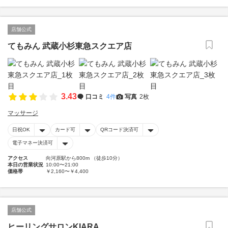
店舗公式
てもみん 武蔵小杉東急スクエア店
3.43
口コミ
4件
写真
2枚
マッサージ
日祝OK
カード可
QRコード決済可
電子マネー決済可
アクセス
向河原駅から800m （徒歩10分）
本日の営業状況
10:00〜21:00
価格帯
￥2,160〜￥4,400
店舗公式
ヒーリングサロンKIARA