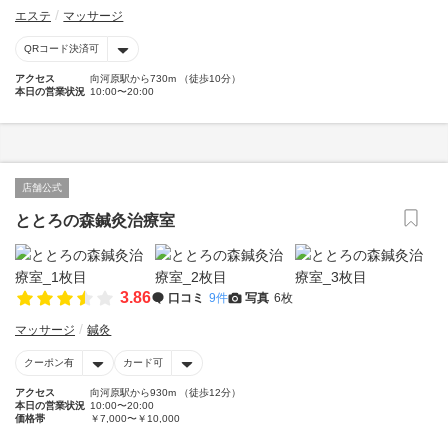
エステ
マッサージ
QRコード決済可
アクセス
向河原駅から730m （徒歩10分）
本日の営業状況
10:00〜20:00
店舗公式
ととろの森鍼灸治療室
3.86
口コミ
9件
写真
6枚
マッサージ
鍼灸
クーポン有
カード可
アクセス
向河原駅から930m （徒歩12分）
本日の営業状況
10:00〜20:00
価格帯
￥7,000〜￥10,000