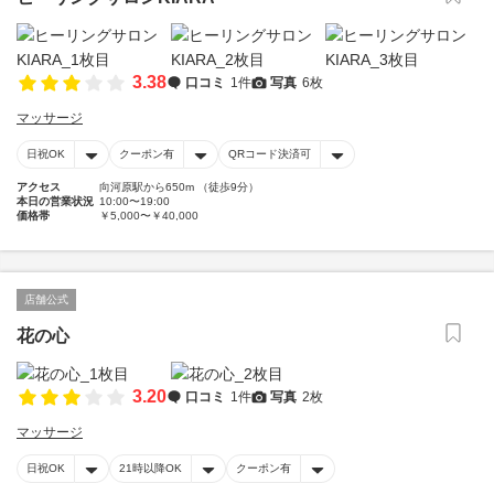
3.38
口コミ
1件
写真
6枚
マッサージ
日祝OK
クーポン有
QRコード決済可
アクセス
向河原駅から650m （徒歩9分）
本日の営業状況
10:00〜19:00
価格帯
￥5,000〜￥40,000
店舗公式
花の心
3.20
口コミ
1件
写真
2枚
マッサージ
日祝OK
21時以降OK
クーポン有