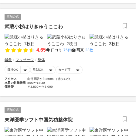
店舗公式
武蔵小杉はりきゅうここわ
4.65
口コミ
75件
写真
23枚
鍼灸
マッサージ
整体
日祝OK
早朝OK
カード可
アクセス
向河原駅から850m （徒歩11分）
本日の営業状況
8:00〜18:30
価格帯
￥3,800〜￥5,000
店舗公式
東洋医学ソフト中国気功整体院