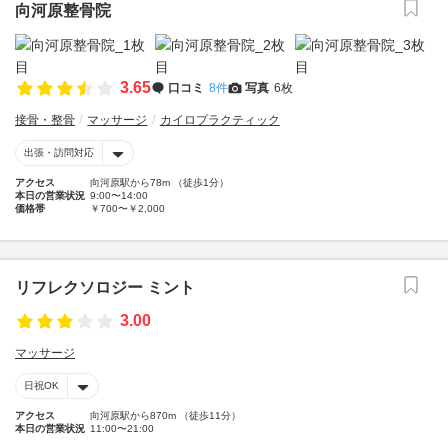
向河原整骨院
3.65
口コミ
8件
写真
6枚
接骨・整骨
マッサージ
カイロプラクティック
出張・訪問対応
アクセス
向河原駅から78m （徒歩1分）
本日の営業状況
9:00〜14:00
価格帯
￥700〜￥2,000
リフレクソロジー ミント
3.00
マッサージ
日祝OK
アクセス
向河原駅から870m （徒歩11分）
本日の営業状況
11:00〜21:00