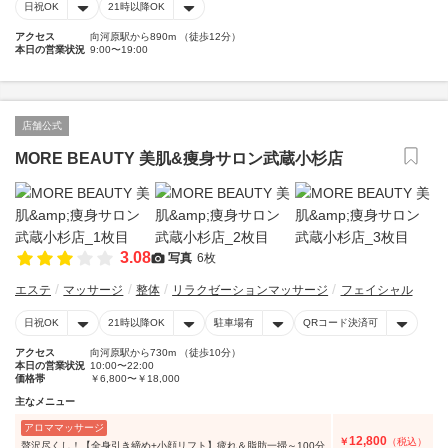
日祝OK
21時以降OK
アクセス
向河原駅から890m （徒歩12分）
本日の営業状況
9:00〜19:00
店舗公式
MORE BEAUTY 美肌&痩身サロン武蔵小杉店
3.08
写真
6枚
エステ
マッサージ
整体
リラクゼーションマッサージ
フェイシャル
日祝OK
21時以降OK
駐車場有
QRコード決済可
アクセス
向河原駅から730m （徒歩10分）
本日の営業状況
10:00〜22:00
価格帯
￥6,800〜￥18,000
主なメニュー
アロママッサージ
12,800
￥
（税込）
贅沢尽くし！【全身引き締め+小顔リフト】疲れ＆脂肪一掃～100分