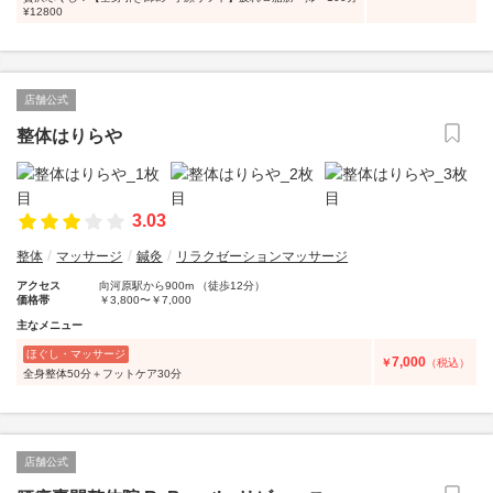
¥12800
店舗公式
整体はりらや
3.03
整体
マッサージ
鍼灸
リラクゼーションマッサージ
アクセス
向河原駅から900m （徒歩12分）
価格帯
￥3,800〜￥7,000
主なメニュー
ほぐし・マッサージ
7,000
￥
（税込）
全身整体50分＋フットケア30分
店舗公式