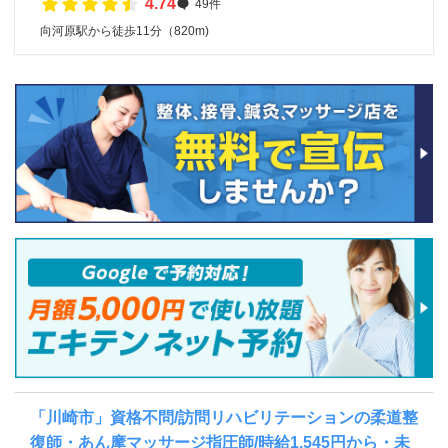
4.74
49件
向河原駅から徒歩11分（820m)
「川崎市」資格不問/訪問リハビリテーションの柔道整
復師・あん摩マッサージ指圧師/時給1,545円から・未