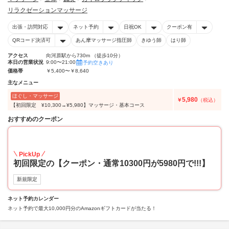
リラクゼーションマッサージ
出張・訪問対応
ネット予約
日祝OK
クーポン有
QRコード決済可
あん摩マッサージ指圧師
きゆう師
はり師
アクセス
向河原駅から730m （徒歩10分）
本日の営業状況
9:00〜21:00
予約空きあり
価格帯
￥5,400〜￥8,640
主なメニュー
ほぐし・マッサージ
5,980
￥
（税込）
【初回限定 ¥10,300→¥5,980】マッサージ・基本コース
おすすめのクーポン
58
PickUp
初回限定の【クーポン・通常10300円が5980円で!!!】
新規限定
ネット予約カレンダー
ネット予約で最大10,000円分のAmazonギフトカードが当たる！