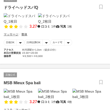
ドライヘッドスパQ
3.27
口コミ
1件
写真
1枚
マッサージ
整体
日祝OK
21時以降OK
カード可
アクセス
向河原駅から1km （徒歩13分）
本日の営業状況
15:30〜20:00
価格帯
￥6,500〜￥6,600
店舗公式
MSB Mieux Spa bali
3.27
口コミ
1件
写真
4枚
エステ
マッサージ