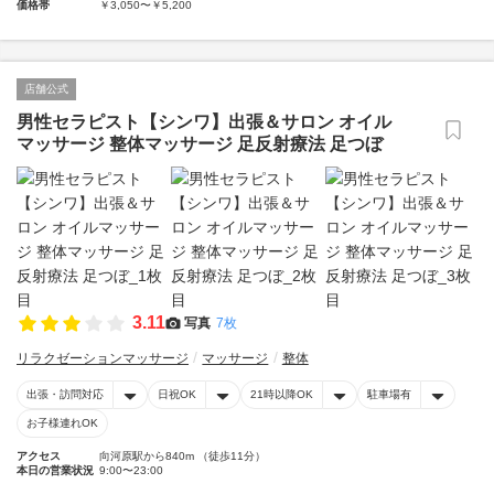
価格帯
￥3,050〜￥5,200
店舗公式
男性セラピスト【シンワ】出張＆サロン オイル
マッサージ 整体マッサージ 足反射療法 足つぼ
3.11
写真
7枚
リラクゼーションマッサージ
マッサージ
整体
出張・訪問対応
日祝OK
21時以降OK
駐車場有
お子様連れOK
アクセス
向河原駅から840m （徒歩11分）
本日の営業状況
9:00〜23:00