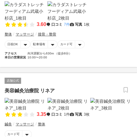
3.60
口コミ
7件
写真
1枚
整体
マッサージ
接骨・整骨
日祝OK
駐車場有
カード可
アクセス
向河原駅から630m （徒歩8分）
本日の営業状況
10:00〜20:00
店舗公式
美容鍼灸治療院 リネア
3.35
口コミ
1件
写真
3枚
鍼灸
マッサージ
整体
カード可