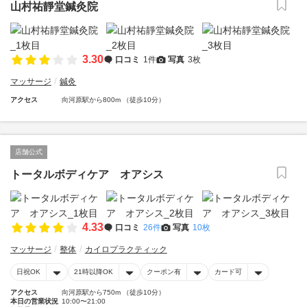
山村祐靜堂鍼灸院
3.30
口コミ
1件
写真
3枚
マッサージ
鍼灸
アクセス
向河原駅から800m （徒歩10分）
店舗公式
トータルボディケア オアシス
4.33
口コミ
26件
写真
10枚
マッサージ
整体
カイロプラクティック
日祝OK
21時以降OK
クーポン有
カード可
アクセス
向河原駅から750m （徒歩10分）
本日の営業状況
10:00〜21:00