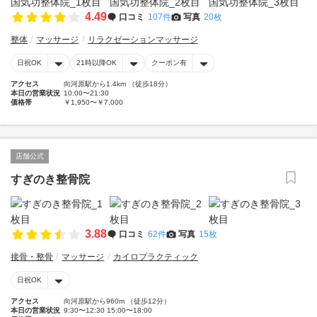
4.49
口コミ
107件
写真
20枚
整体
マッサージ
リラクゼーションマッサージ
日祝OK
21時以降OK
クーポン有
アクセス
向河原駅から1.4km （徒歩18分）
本日の営業状況
10:00〜21:30
価格帯
￥1,950〜￥7,000
店舗公式
すぎのき整骨院
3.88
口コミ
62件
写真
15枚
接骨・整骨
マッサージ
カイロプラクティック
日祝OK
アクセス
向河原駅から960m （徒歩12分）
本日の営業状況
9:30〜12:30 15:00〜18:00