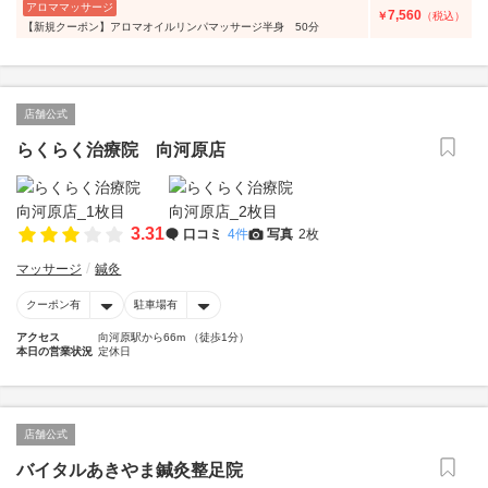
アロママッサージ
7,560
￥
（税込）
【新規クーポン】アロマオイルリンパマッサージ半身 50分
店舗公式
らくらく治療院 向河原店
3.31
口コミ
4件
写真
2枚
マッサージ
鍼灸
クーポン有
駐車場有
アクセス
向河原駅から66m （徒歩1分）
本日の営業状況
定休日
店舗公式
バイタルあきやま鍼灸整足院