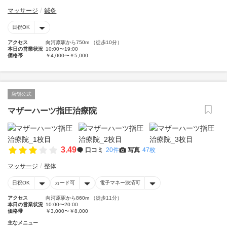
マッサージ
鍼灸
日祝OK
アクセス
向河原駅から750m （徒歩10分）
本日の営業状況
10:00〜19:00
価格帯
￥4,000〜￥5,000
店舗公式
マザーハーツ指圧治療院
3.49
口コミ
20件
写真
47枚
マッサージ
整体
日祝OK
カード可
電子マネー決済可
アクセス
向河原駅から860m （徒歩11分）
本日の営業状況
10:00〜20:00
価格帯
￥3,000〜￥8,000
主なメニュー