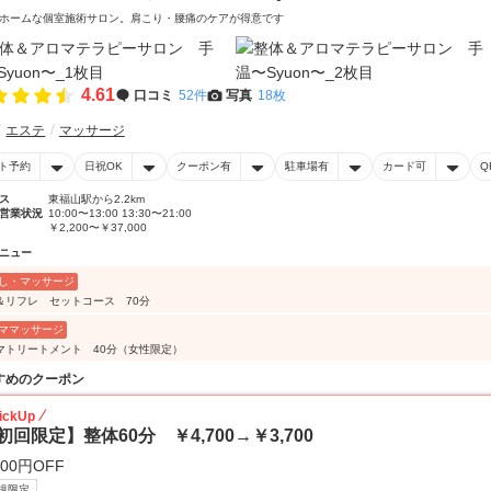
ホームな個室施術サロン。肩こり・腰痛のケアが得意です
4.61
口コミ
52件
写真
18枚
エステ
マッサージ
ト予約
日祝OK
クーポン有
駐車場有
カード可
Q
ス
東福山駅から2.2km
営業状況
10:00〜13:00 13:30〜21:00
￥2,200〜￥37,000
ニュー
し・マッサージ
＆リフレ セットコース 70分
ママッサージ
マトリートメント 40分（女性限定）
すめのクーポン
ickUp
初回限定】整体60分 ￥4,700→￥3,700
000円OFF
規限定