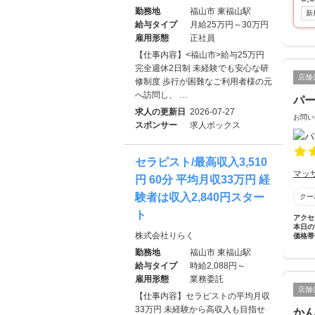
勤務地
福山市 東福山駅
新
給与タイプ
月給25万円～30万円
雇用形態
正社員
【仕事内容】<福山市>給与25万円
完全週休2日制 未経験でも安心な研
店舗
修制度 歩行が困難なご利用者様の元
へ訪問し、 …
パ
求人の更新日
2026-07-27
お問い
スポンサー
求人ボックス
セラピスト/最高収入3,510
マッ
円 60分 平均月収33万円 経
験者は収入2,840円スター
クー
ト
アクセ
本日の
株式会社りらく
価格帯
勤務地
福山市 東福山駅
給与タイプ
時給2,088円～
雇用形態
業務委託
店舗
【仕事内容】セラピストの平均月収
33万円 未経験から高収入も目指せ
か