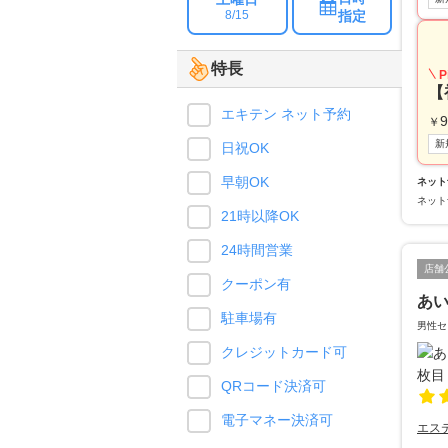
指定
8/15
特長
P
【
エキテン ネット予約
9
￥
新
日祝OK
早朝OK
ネット
ネット
21時以降OK
24時間営業
店舗
クーポン有
あ
駐車場有
男性セ
クレジットカード可
QRコード決済可
電子マネー決済可
エス