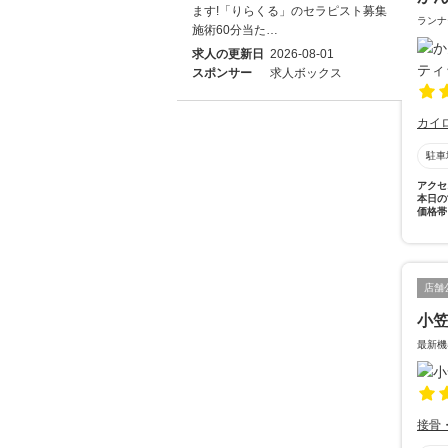
ます!「りらくる」のセラピスト募集
ランナ
施術60分当た…
求人の更新日
2026-08-01
スポンサー
求人ボックス
カイ
駐車
アクセ
本日の
価格帯
店舗
小
最新機
接骨