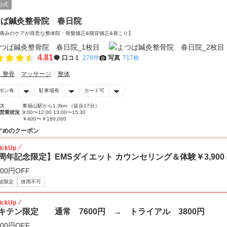
公式
つば鍼灸整骨院 春日院
痛みのケアが得意な整体院・骨盤矯正&猫背矯正&肩こり】
4.81
口コミ
278件
写真
717枚
・整骨
マッサージ
整体
ポン有
駐車場有
カード可
ス
東福山駅から1.3km （徒歩17分）
営業状況
9:00〜12:00 13:00〜15:30
￥400〜￥160,000
すめのクーポン
ickUp
周年記念限定】EMSダイエット カウンセリング＆体験￥3,900→2
000円OFF
規限定
併用不可
ickUp
キテン限定 通常 7600円 → トライアル 3800円
800円OFF