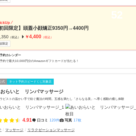
52
ickUp
初回限定】頭蓋小顔矯正9350円→4400円
4,400
,350
￥
（税込）
（税込）
規限定
予約カレンダー
予約で最大10,000円分のAmazonギフトカードが当たる！
公式
ネット予約スピードくじ対象店
いおらいと リンパマッサージ
ラピストの温かい手で紡ぐ魔法の時間。五感を満たし「さらなる美」へ導く感動の癒し体験
4.91
口コミ
120件
写真
17枚
テ
マッサージ
リラクゼーションマッサージ