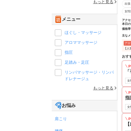
もっと見る
出張
女性
メニュー
アクセ
本日の
価格帯
ほぐし・マッサージ
主なメ
アロママッサージ
アロ
【人
指圧
おす
足踏み・足圧
P
「
リンパマッサージ・リンパ
ドレナージュ
女
もっと見る
P
指
お悩み
女
肩こり
P
【
腰痛