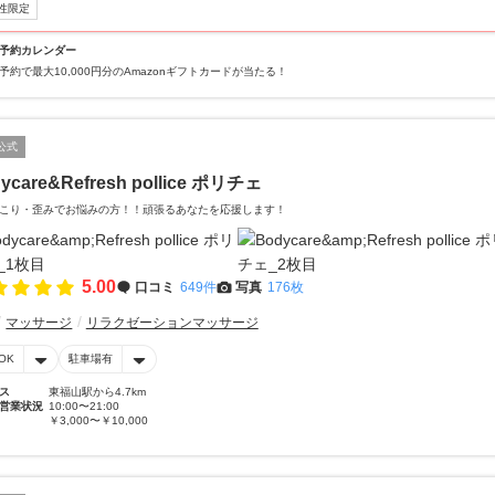
性限定
予約カレンダー
予約で最大10,000円分のAmazonギフトカードが当たる！
公式
ycare&Refresh pollice ポリチェ
こり・歪みでお悩みの方！！頑張るあなたを応援します！
5.00
口コミ
649件
写真
176枚
マッサージ
リラクゼーションマッサージ
OK
駐車場有
ス
東福山駅から4.7km
営業状況
10:00〜21:00
￥3,000〜￥10,000