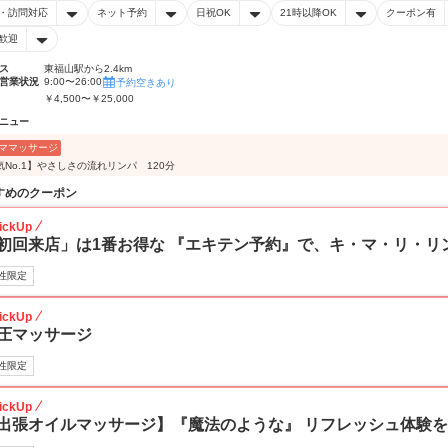
・訪問対応
ネット予約
日祝OK
21時以降OK
クーポン有
歓迎
ス
東福山駅から2.4km
営業状況
9:00〜26:00
予約空きあり
￥4,500〜￥25,000
ニュー
ママッサージ
気No.1】やさしさの流れリンパ 120分
すめのクーポン
ickUp
初回来店」は1番お得な 『エキテン予約』で、キ・マ・リ・リ
性限定
ickUp
圧マッサージ
性限定
ickUp
出張オイルマッサージ】『魔法のような』 リフレッシュ体験