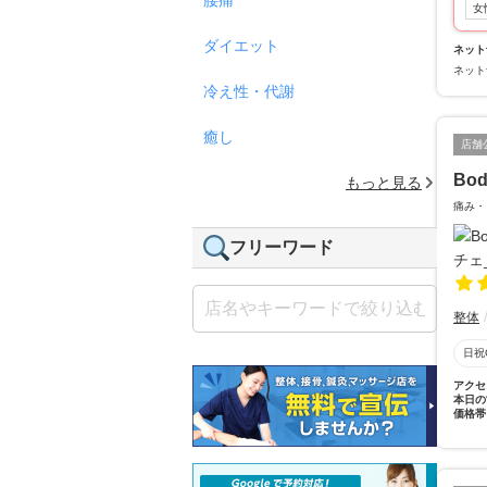
女
ダイエット
ネット
ネット
冷え性・代謝
癒し
店舗
Bod
もっと見る
痛み・
フリーワード
整体
日祝
アクセ
本日の
価格帯