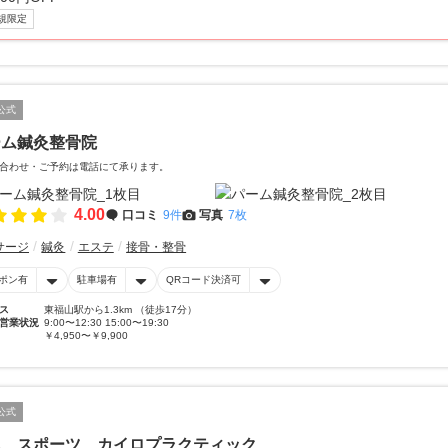
規限定
公式
ーム鍼灸整骨院
合わせ・ご予約は電話にて承ります。
4.00
口コミ
9件
写真
7枚
サージ
鍼灸
エステ
接骨・整骨
ポン有
駐車場有
QRコード決済可
ス
東福山駅から1.3km （徒歩17分）
営業状況
9:00〜12:30 15:00〜19:30
￥4,950〜￥9,900
公式
ん スポーツ カイロプラクティック