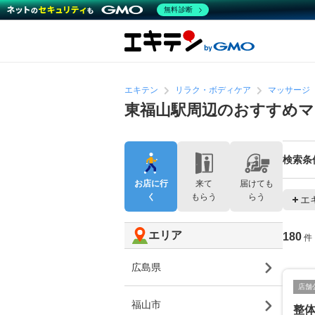
無料診断
エキテン
リラク・ボディケア
マッサージ
東福山駅周辺のおすすめマ
検索条
お店に行
来て
届けても
く
もらう
らう
エ
エリア
180
件
広島県
店舗
福山市
整体