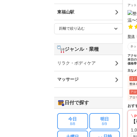
アット
東福山駅
整体
ネッ
ジャンル・業種
アクセ
本日の
リラク・ボディケア
価格帯
主なメ
ほぐ
マッサージ
整体
アロ
アロ
日付で探す
おす
P
今日
明日
【
8/8
8/9
1,
日時
土曜日
新