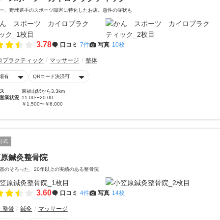
ー、野球選手のスポーツ障害に特化したお店。急性の症状も
3.78
口コミ
7件
写真
10枚
ロプラクティック
マッサージ
整体
場有
QRコード決済可
ス
東福山駅から3.3km
営業状況
11:00〜20:00
￥1,500〜￥6,000
公式
笠原鍼灸整骨院
器のそろった、20年以上の実績のある整骨院
3.60
口コミ
4件
写真
14枚
・整骨
鍼灸
マッサージ