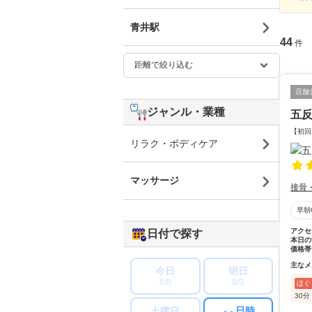
青井駅
44
件
店舗
ジャンル・業種
五
【初回
リラク・ボディケア
マッサージ
接骨
早朝
アクセ
日付で探す
本日の
価格帯
主なメ
今日
明日
8/8
8/9
ほぐ
30分
日時
土曜日