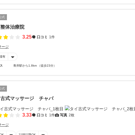
公式
原整体治療院
3.25
口コミ
1件
サージ
場有
ス
青井駅から1.8km （徒歩23分）
公式
イ古式マッサージ チャバ
3.33
口コミ
1件
写真
2枚
サージ
OK
21時以降OK