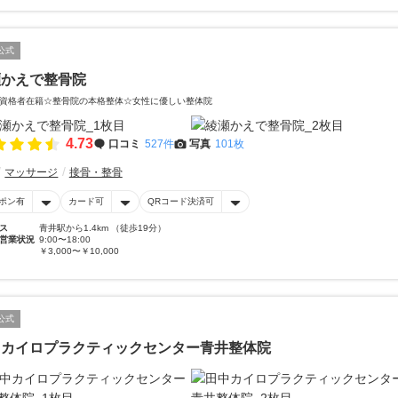
公式
瀬かえで整骨院
資格者在籍☆整骨院の本格整体☆女性に優しい整体院
4.73
口コミ
527件
写真
101枚
マッサージ
接骨・整骨
ポン有
カード可
QRコード決済可
ス
青井駅から1.4km （徒歩19分）
営業状況
9:00〜18:00
￥3,000〜￥10,000
公式
中カイロプラクティックセンター青井整体院