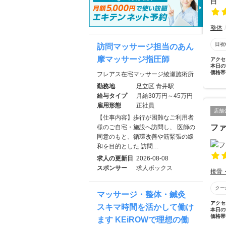
整体
日祝
訪問マッサージ担当のあん
摩マッサージ指圧師
アクセ
本日の
価格帯
フレアス在宅マッサージ綾瀬施術所
勤務地
足立区 青井駅
給与タイプ
月給30万円～45万円
雇用形態
正社員
店舗
【仕事内容】歩行が困難なご利用者
フ
様のご自宅・施設へ訪問し、 医師の
同意のもと、循環改善や筋緊張の緩
和を目的とした 訪問…
求人の更新日
2026-08-08
スポンサー
求人ボックス
接骨
クー
マッサージ・整体・鍼灸
アクセ
スキマ時間を活かして働け
本日の
価格帯
ます KEiROWで理想の働