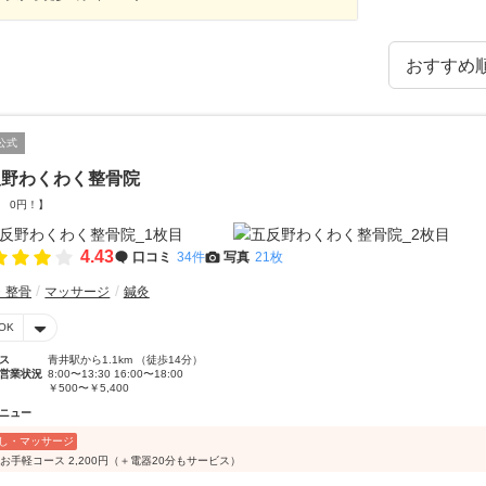
公式
反野わくわく整骨院
 0円！】
4.43
口コミ
34件
写真
21枚
・整骨
マッサージ
鍼灸
OK
ス
青井駅から1.1km （徒歩14分）
営業状況
8:00〜13:30 16:00〜18:00
￥500〜￥5,400
ニュー
し・マッサージ
 お手軽コース 2,200円（＋電器20分もサービス）