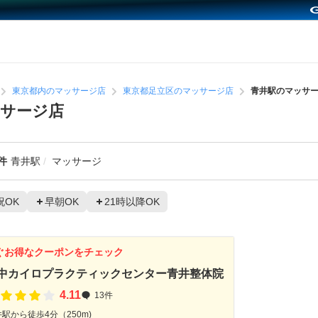
東京都内のマッサージ店
東京都足立区のマッサージ店
青井駅のマッサ
サージ店
件
青井駅
マッサージ
祝OK
早朝OK
21時以降OK
ぐお得なクーポンをチェック
中カイロプラクティックセンター青井整体院
4.11
13件
駅から徒歩4分（250m)