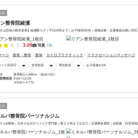
公式
アン整骨院綾瀬
すは症状の根本改善】綾瀬駅スグ｜平日20時まで｜お子様同伴OK｜保険診療・交通事故治療に対応
3.09
写真
7枚
サージ
接骨・整骨
整体
カイロプラクティック
リラクゼーションマッサージ
コード決済可
女性歓迎
男性歓迎
お子様連れOK
ス
青井駅から980m （徒歩13分）
営業状況
9:00〜12:00
￥600〜￥770
公式
ネルバ整骨院パーソナルジム
ナル&整体｜日本４位ボデイメイク専門家｜夜２２時まで土日◎｜交通事故通院｜自賠責・任意保険