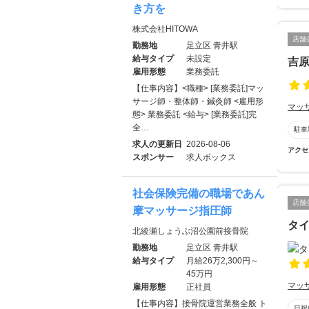
き方を
株式会社HITOWA
店舗
勤務地
足立区 青井駅
給与タイプ
未設定
吉
雇用形態
業務委託
【仕事内容】<職種> [業務委託]マッ
サージ師・整体師・鍼灸師 <雇用形
マッ
態> 業務委託 <給与> [業務委託]完
全…
駐車
求人の更新日
2026-08-06
アクセ
スポンサー
求人ボックス
社会保険完備の職場であん
店舗
摩マッサージ指圧師
タ
北綾瀬しょうぶ沼公園前接骨院
勤務地
足立区 青井駅
給与タイプ
月給26万2,300円～
45万円
マッ
雇用形態
正社員
【仕事内容】接骨院運営業務全般 ト
日祝