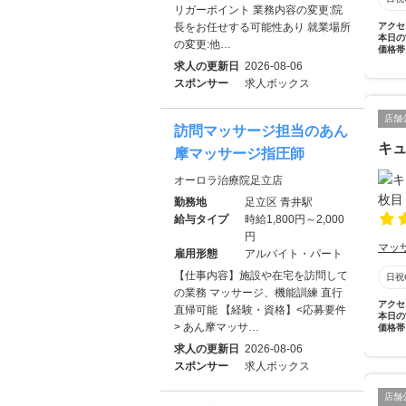
リガーポイント 業務内容の変更:院
長をお任せする可能性あり 就業場所
アクセ
本日の
の変更:他…
価格帯
求人の更新日
2026-08-06
スポンサー
求人ボックス
店舗
訪問マッサージ担当のあん
キ
摩マッサージ指圧師
オーロラ治療院足立店
勤務地
足立区 青井駅
給与タイプ
時給1,800円～2,000
円
マッ
雇用形態
アルバイト・パート
【仕事内容】施設や在宅を訪問して
日祝
の業務 マッサージ、機能訓練 直行
アクセ
直帰可能 【経験・資格】<応募要件
本日の
> あん摩マッサ…
価格帯
求人の更新日
2026-08-06
スポンサー
求人ボックス
店舗