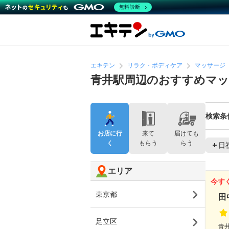
無料診断
エキテン
リラク・ボディケア
マッサージ
青井駅周辺のおすすめマッ
検索条
お店に行
来て
届けても
く
もらう
らう
日
エリア
今す
東京都
田
足立区
青井