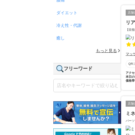
ダイエット
店舗
リ
冷え性・代謝
【目指
癒し
もっと見る
マッ
QR
フリーワード
アクセ
本日の
価格帯
店舗
ミ
パーソ