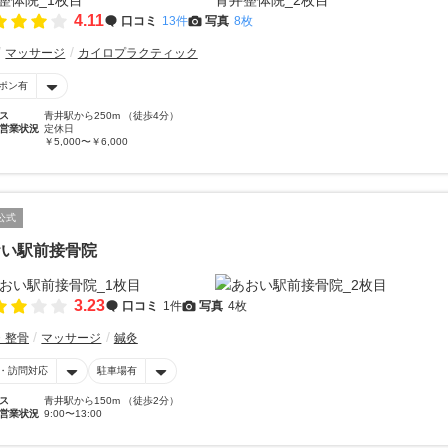
4.11
口コミ
13件
写真
8枚
マッサージ
カイロプラクティック
ポン有
ス
青井駅から250m （徒歩4分）
営業状況
定休日
￥5,000〜￥6,000
公式
おい駅前接骨院
3.23
口コミ
1件
写真
4枚
・整骨
マッサージ
鍼灸
・訪問対応
駐車場有
ス
青井駅から150m （徒歩2分）
営業状況
9:00〜13:00