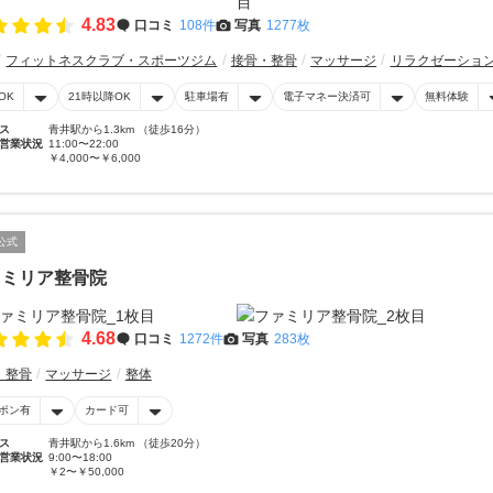
4.83
口コミ
108件
写真
1277枚
フィットネスクラブ・スポーツジム
接骨・整骨
マッサージ
リラクゼーショ
OK
21時以降OK
駐車場有
電子マネー決済可
無料体験
ス
青井駅から1.3km （徒歩16分）
営業状況
11:00〜22:00
￥4,000〜￥6,000
公式
ァミリア整骨院
4.68
口コミ
1272件
写真
283枚
・整骨
マッサージ
整体
ポン有
カード可
ス
青井駅から1.6km （徒歩20分）
営業状況
9:00〜18:00
￥2〜￥50,000