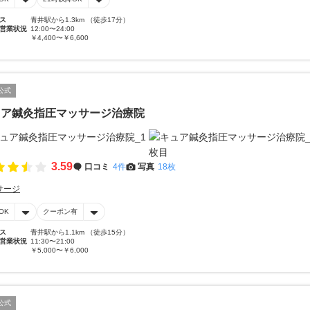
ス
青井駅から1.3km （徒歩17分）
営業状況
12:00〜24:00
￥4,400〜￥6,600
公式
ュア鍼灸指圧マッサージ治療院
3.59
口コミ
4件
写真
18枚
サージ
OK
クーポン有
ス
青井駅から1.1km （徒歩15分）
営業状況
11:30〜21:00
￥5,000〜￥6,000
公式