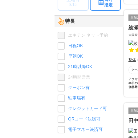
指定
8/15
店舗
特長
綾
エキテン ネット予約
☆国家
日祝OK
早朝OK
整体
21時以降OK
クー
24時間営業
アクセ
本日の
クーポン有
価格帯
駐車場有
クレジットカード可
店舗
QRコード決済可
田
電子マネー決済可