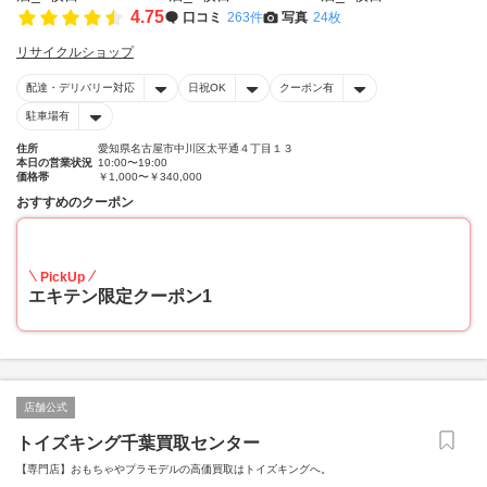
4.75
口コミ
263件
写真
24枚
リサイクルショップ
配達・デリバリー対応
日祝OK
クーポン有
駐車場有
住所
愛知県名古屋市中川区太平通４丁目１３
本日の営業状況
10:00〜19:00
価格帯
￥1,000〜￥340,000
おすすめのクーポン
20
PickUp
エキテン限定クーポン1
店舗公式
トイズキング千葉買取センター
【専門店】おもちゃやプラモデルの高価買取はトイズキングへ。‎