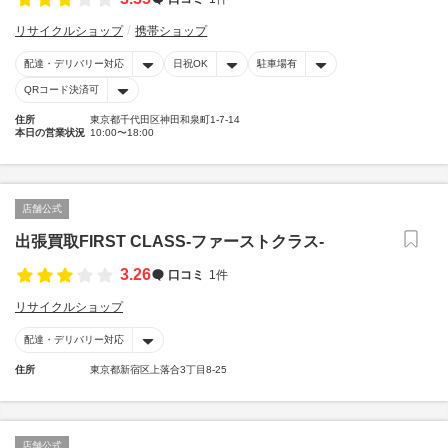
リサイクルショップ
携帯ショップ
配達・デリバリー対応
日祝OK
駐車場有
QRコード決済可
住所
東京都千代田区神田和泉町1-7-14
本日の営業状況
10:00〜18:00
店舗公式
出張買取FIRST CLASS-ファーストクラス-
3.26
口コミ
1件
リサイクルショップ
配達・デリバリー対応
住所
東京都新宿区上落合3丁目8-25
店舗公式