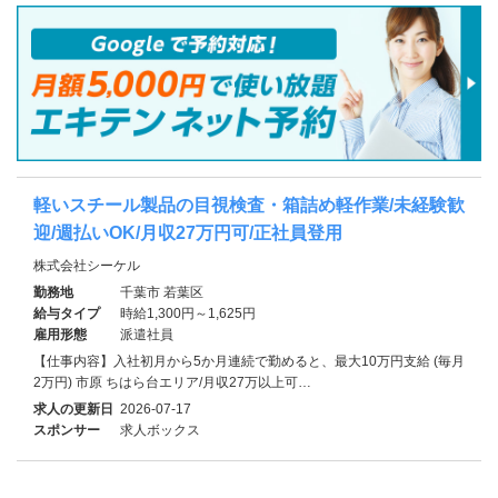
軽いスチール製品の目視検査・箱詰め軽作業/未経験歓
迎/週払いOK/月収27万円可/正社員登用
株式会社シーケル
勤務地
千葉市 若葉区
給与タイプ
時給1,300円～1,625円
雇用形態
派遣社員
【仕事内容】入社初月から5か月連続で勤めると、最大10万円支給 (毎月
2万円) 市原 ちはら台エリア/月収27万以上可…
求人の更新日
2026-07-17
スポンサー
求人ボックス