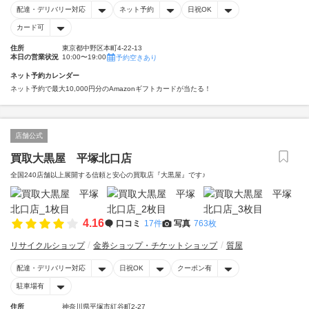
配達・デリバリー対応
ネット予約
日祝OK
カード可
住所
東京都中野区本町4-22-13
本日の営業状況
10:00〜19:00
予約空きあり
ネット予約カレンダー
ネット予約で最大10,000円分のAmazonギフトカードが当たる！
店舗公式
買取大黒屋 平塚北口店
全国240店舗以上展開する信頼と安心の買取店『大黒屋』です♪
4.16
口コミ
17件
写真
763枚
リサイクルショップ
金券ショップ・チケットショップ
質屋
配達・デリバリー対応
日祝OK
クーポン有
駐車場有
住所
神奈川県平塚市紅谷町2-27