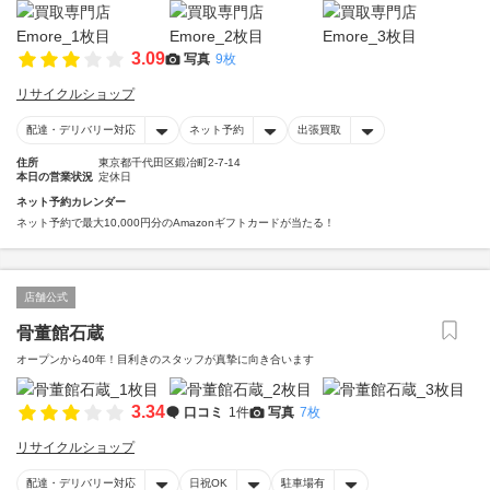
3.09
写真
9枚
リサイクルショップ
配達・デリバリー対応
ネット予約
出張買取
住所
東京都千代田区鍛冶町2-7-14
本日の営業状況
定休日
ネット予約カレンダー
ネット予約で最大10,000円分のAmazonギフトカードが当たる！
店舗公式
骨董館石蔵
オープンから40年！目利きのスタッフが真摯に向き合います
3.34
口コミ
1件
写真
7枚
リサイクルショップ
配達・デリバリー対応
日祝OK
駐車場有