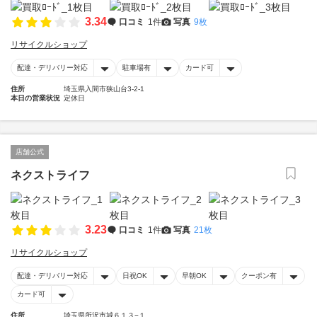
3.34
口コミ
1件
写真
9枚
リサイクルショップ
配達・デリバリー対応
駐車場有
カード可
住所
埼玉県入間市狭山台3-2-1
本日の営業状況
定休日
店舗公式
ネクストライフ
3.23
口コミ
1件
写真
21枚
リサイクルショップ
配達・デリバリー対応
日祝OK
早朝OK
クーポン有
カード可
住所
埼玉県所沢市城６１３−１