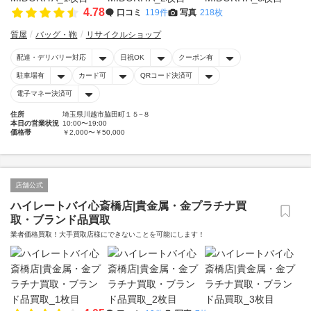
4.78
口コミ
119件
写真
218枚
質屋
バッグ・鞄
リサイクルショップ
配達・デリバリー対応
日祝OK
クーポン有
駐車場有
カード可
QRコード決済可
電子マネー決済可
住所
埼玉県川越市脇田町１５−８
本日の営業状況
10:00〜19:00
価格帯
￥2,000〜￥50,000
店舗公式
ハイレートバイ心斎橋店|貴金属・金プラチナ買
取・ブランド品買取
業者価格買取！大手買取店様にできないことを可能にします！