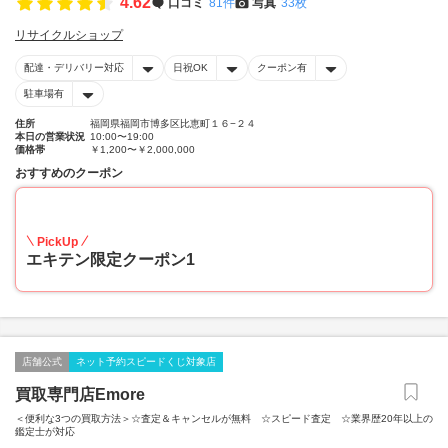
4.62
口コミ
81件
写真
33枚
リサイクルショップ
配達・デリバリー対応
日祝OK
クーポン有
駐車場有
住所
福岡県福岡市博多区比恵町１６−２４
本日の営業状況
10:00〜19:00
価格帯
￥1,200〜￥2,000,000
おすすめのクーポン
20
PickUp
エキテン限定クーポン1
店舗公式
ネット予約スピードくじ対象店
買取専門店Emore
＜便利な3つの買取方法＞☆査定＆キャンセルが無料 ☆スピード査定 ☆業界歴20年以上の
鑑定士が対応