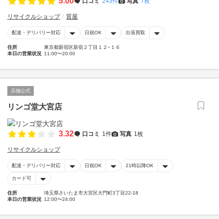
5.00
口コミ
243件
写真
7枚
リサイクルショップ
質屋
配達・デリバリー対応
日祝OK
出張買取
住所
東京都新宿区新宿２丁目１２−１６
本日の営業状況
11:00〜20:00
店舗公式
リンゴ堂大宮店
3.32
口コミ
1件
写真
1枚
リサイクルショップ
配達・デリバリー対応
日祝OK
21時以降OK
カード可
住所
埼玉県さいたま市大宮区大門町3丁目22-18
本日の営業状況
12:00〜24:00