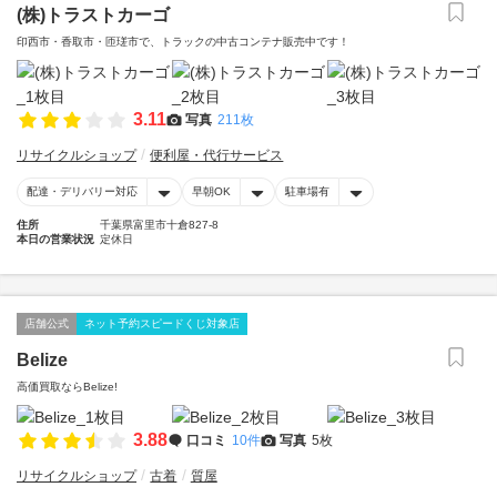
(株)トラストカーゴ
印西市・香取市・匝瑳市で、トラックの中古コンテナ販売中です！
3.11
写真
211枚
リサイクルショップ
便利屋・代行サービス
配達・デリバリー対応
早朝OK
駐車場有
住所
千葉県富里市十倉827-8
本日の営業状況
定休日
店舗公式
ネット予約スピードくじ対象店
Belize
高価買取ならBelize!
3.88
口コミ
10件
写真
5枚
リサイクルショップ
古着
質屋