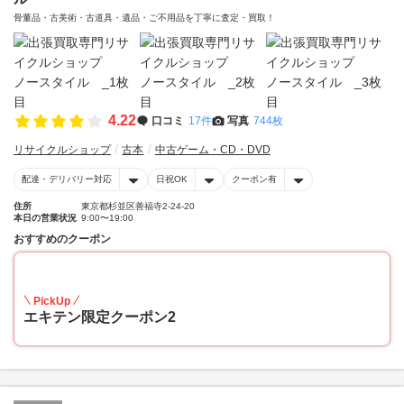
骨董品・古美術・古道具・遺品・ご不用品を丁寧に査定・買取！
4.22
口コミ
17件
写真
744枚
リサイクルショップ
古本
中古ゲーム・CD・DVD
配達・デリバリー対応
日祝OK
クーポン有
住所
東京都杉並区善福寺2-24-20
本日の営業状況
9:00〜19:00
おすすめのクーポン
10
PickUp
エキテン限定クーポン2