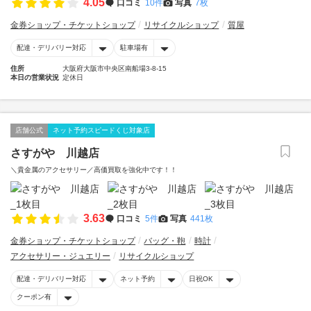
4.05
口コミ
10件
写真
7枚
金券ショップ・チケットショップ
リサイクルショップ
質屋
配達・デリバリー対応
駐車場有
住所
大阪府大阪市中央区南船場3-8-15
本日の営業状況
定休日
店舗公式
ネット予約スピードくじ対象店
さすがや 川越店
＼貴金属のアクセサリー／高価買取を強化中です！！
3.63
口コミ
5件
写真
441枚
金券ショップ・チケットショップ
バッグ・鞄
時計
アクセサリー・ジュエリー
リサイクルショップ
配達・デリバリー対応
ネット予約
日祝OK
クーポン有