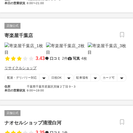
本日の営業状況
8:00〜21:00
店舗公式
寄楽屋千葉店
3.43
口コミ
2件
写真
4枚
リサイクルショップ
配達・デリバリー対応
日祝OK
駐車場有
カード可
住所
千葉県千葉市若葉区貝塚２丁目９−３
本日の営業状況
9:00〜19:00
店舗公式
ナオセルショップ清澄白河
3.35
口コミ
1件