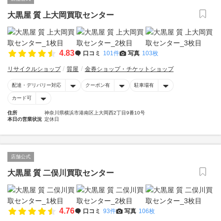
大黒屋 質 上大岡買取センター
4.83
口コミ
101件
写真
103枚
リサイクルショップ
質屋
金券ショップ・チケットショップ
配達・デリバリー対応
クーポン有
駐車場有
カード可
住所
神奈川県横浜市港南区上大岡西2丁目9番10号
本日の営業状況
定休日
店舗公式
大黒屋 質 二俣川買取センター
4.76
口コミ
93件
写真
106枚