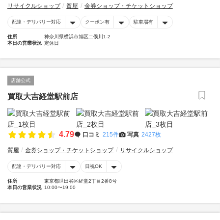
リサイクルショップ
質屋
金券ショップ・チケットショップ
配達・デリバリー対応
クーポン有
駐車場有
住所
神奈川県横浜市旭区二俣川1-2
本日の営業状況
定休日
店舗公式
買取大吉経堂駅前店
4.79
口コミ
215件
写真
2427枚
質屋
金券ショップ・チケットショップ
リサイクルショップ
配達・デリバリー対応
日祝OK
住所
東京都世田谷区経堂2丁目2番8号
本日の営業状況
10:00〜19:00