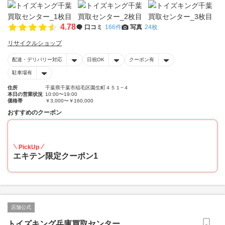
4.78
口コミ
166件
写真
24枚
リサイクルショップ
配達・デリバリー対応
日祝OK
クーポン有
駐車場有
住所
千葉県千葉市稲毛区園生町４５１−４
本日の営業状況
10:00〜19:00
価格帯
￥3,000〜￥160,000
おすすめのクーポン
20
PickUp
エキテン限定クーポン1
店舗公式
トイズキング兵庫買取センター