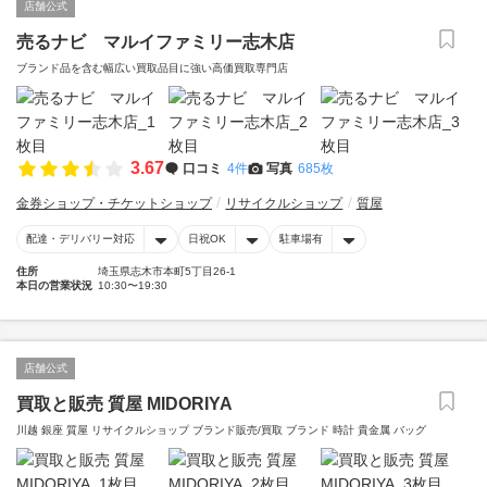
店舗公式
売るナビ マルイファミリー志木店
ブランド品を含む幅広い買取品目に強い高価買取専門店
3.67
口コミ
4件
写真
685枚
金券ショップ・チケットショップ
リサイクルショップ
質屋
配達・デリバリー対応
日祝OK
駐車場有
住所
埼玉県志木市本町5丁目26-1
本日の営業状況
10:30〜19:30
店舗公式
買取と販売 質屋 MIDORIYA
川越 銀座 質屋 リサイクルショップ ブランド販売/買取 ブランド 時計 貴金属 バッグ