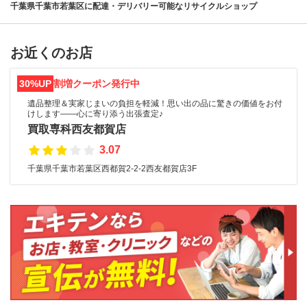
千葉県千葉市若葉区に配達・デリバリー可能なリサイクルショップ
お近くのお店
30%UP
割増クーポン発行中
遺品整理＆実家じまいの負担を軽減！思い出の品に驚きの価値をお付
けします――心に寄り添う出張査定♪
買取専科西友都賀店
3.07
千葉県千葉市若葉区西都賀2-2-2西友都賀店3F