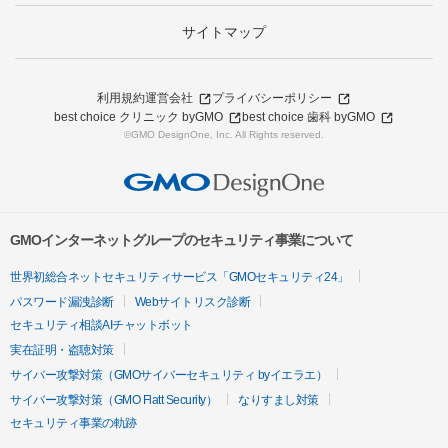
サイトマップ
利用規約
運営会社
プライバシーポリシー
best choice クリニック byGMO
best choice 歯科 byGMO
©GMO DesignOne, Inc. All Rights reserved.
GMOインターネットグループのセキュリティ事業について
世界初総合ネットセキュリティサービス「GMOセキュリティ24」
パスワード漏洩診断
Webサイトリスク診断
セキュリティ相談AIチャットボット
実在証明・盗聴対策
サイバー攻撃対策（GMOサイバーセキュリティ byイエラエ）
サイバー攻撃対策（GMO Flatt Security）
なりすまし対策
セキュリティ事業の軌跡