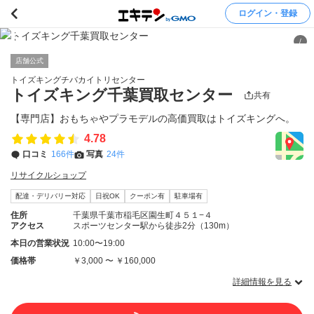
ログイン・登録
/
店舗公式
トイズキングチバカイトリセンター
トイズキング千葉買取センター
共有
【専門店】おもちゃやプラモデルの高価買取はトイズキングへ。‎
4.78
口コミ
166件
写真
24件
リサイクルショップ
配達・デリバリー対応
日祝OK
クーポン有
駐車場有
住所
千葉県千葉市稲毛区園生町４５１−４
アクセス
スポーツセンター駅から徒歩2分（130m）
本日の営業状況
10:00〜19:00
価格帯
￥3,000 〜 ￥160,000
詳細情報を見る