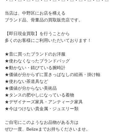
当店は、中野区にお店を構える
ブランド品、骨董品の買取販売店です。
【即日現金買取】を行うことから
多くのお客様にご利用いただいております！
★昔に買ったブランドのお洋服
★使わなくなったブランドバッグ
★動かない・錆びている腕時計
★価値が分からずに置きっぱなしの絵画・掛け軸
★使わない茶道具など
★価値が分からない美術品
★タンスの肥やしになっている着物
★デザイナーズ家具・アンティーク家具
★今はつけない貴金属・ジュエリー類
ご自宅にこのようなお品物がある方は
ぜひ一度、Belizeまでお持ちくださいませ。