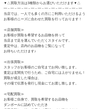
▼△買取方法は3種類からお選びいただけます▼△
━－━－━－━－━－━－━－━－━－━－━－━
当店では、一人でも多くの方にご利用いただけるよう
お客様のニーズに合わせた買取を行っております！
≪店舗買取≫
お客様が買取を希望するお品物を持って
当店まで足を運んでいただくスタイルです。
査定中は、店内のお品物をご覧になって
お待ちいただけます♪
≪出張買取≫
スタッフがお客様のご自宅までお伺い致します。
査定は玄関先で行うため、ご自宅には上がりません！
買取が成立した場合は、
その場で伝票を発行し現金にてお渡し致します。
≪宅配買取≫
お客様ご自身で、買取を希望するお品物を
ダンボールに詰めていただき