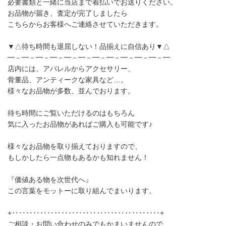
必要書類と一緒に当店まで着払いでお送りください。
お品物が届き、査定が完了しましたら
こちらからお客様へご連絡させていただきます。
▼△待ち時間も退屈しない！品揃えに自信あり▼△
━－━－━－━－━－━－━－━－━－━－━－━
店内には、アパレルからアクセサリー、
骨董品、アンティークな家具など…。
様々なお品物が多数、並んでおります。
待ち時間にご覧いただけるのはもちろん
気に入ったお品物があればご購入も可能です♪
様々なお品物を取り揃えておりますので、
もしかしたら一点物もあるかも知れません！
『価値ある物を次世代へ』
この言葉をモットーに取り組んでまいります。
+‥‥‥‥‥‥‥‥‥‥‥‥‥‥‥‥‥‥‥‥‥+
ご相談・お問い合わせのみでもかまいませんので