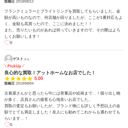
投稿日
2019/08/12
フランクミュラーとブライトリングを買取してもらいました。金
額が高いものなので、何店舗か回りましたが、ここが1番対応もよ
く、金額も高買ったので、ここに決めました！！
また、売りたいものがあれば持っていきますので、その際はよろ
しくお願いします！
0
ゲスト
さん
PickUp
良心的な買取！アットホームなお店でした！
5.00
投稿日
2019/08/04
古着屋さんかと思ったら中には骨董品や絵画まで…！掘り出し物
が多く、店員さんの接客も心地良いお店でした。
買取の査定もお願いしたが、ブランド物にも詳しく予想以上の金
額でとても満足しました！友人にも勧めてこれからも通わせても
らいます…！
0