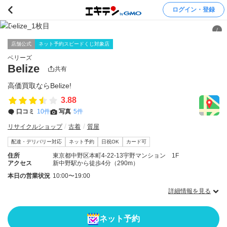
ログイン・登録
/
店舗公式
ネット予約スピードくじ対象店
ベリーズ
Belize
共有
高価買取ならBelize!
3.88
口コミ
10件
写真
5件
リサイクルショップ
古着
質屋
配達・デリバリー対応
ネット予約
日祝OK
カード可
住所
東京都中野区本町4-22-13宇野マンション 1F
アクセス
新中野駅から徒歩4分（290m）
本日の営業状況
10:00〜19:00
詳細情報を見る
ネット予約