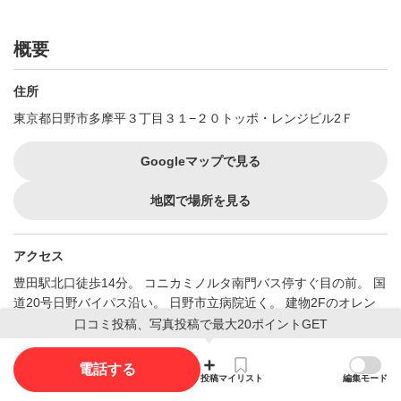
概要
住所
東京都日野市多摩平３丁目３１−２０トッポ・レンジビル2Ｆ
Googleマップで見る
地図で場所を見る
アクセス
豊田駅北口徒歩14分。 コニカミノルタ南門バス停すぐ目の前。 国
道20号日野バイパス沿い。 日野市立病院近く。 建物2Fのオレン
ジの看板が目印。 １Ｆはフラワーショップ「フローリスト カシ
口コミ投稿、写真投稿で最大20ポイントGET
マ」。
電話する
最寄駅
投稿
マイリスト
編集モード
北八王子駅
から990m （徒歩13分）