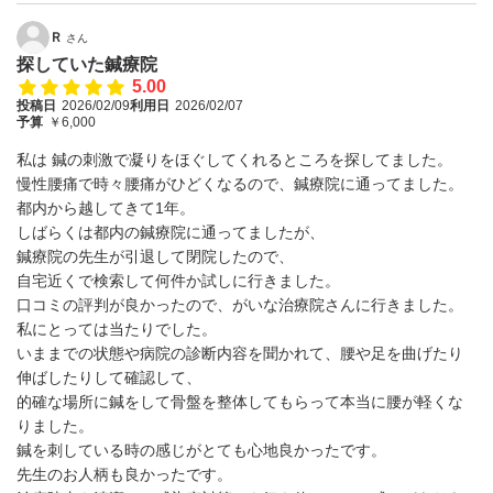
Ｒ
さん
探していた鍼療院
5.00
投稿日
2026/02/09
利用日
2026/02/07
予算
￥6,000
私は 鍼の刺激で凝りをほぐしてくれるところを探してました。
慢性腰痛で時々腰痛がひどくなるので、鍼療院に通ってました。
都内から越してきて1年。
しばらくは都内の鍼療院に通ってましたが、
鍼療院の先生が引退して閉院したので、
自宅近くで検索して何件か試しに行きました。
口コミの評判が良かったので、がいな治療院さんに行きました。
私にとっては当たりでした。
いままでの状態や病院の診断内容を聞かれて、腰や足を曲げたり
伸ばしたりして確認して、
的確な場所に鍼をして骨盤を整体してもらって本当に腰が軽くな
りました。
鍼を刺している時の感じがとても心地良かったです。
先生のお人柄も良かったです。