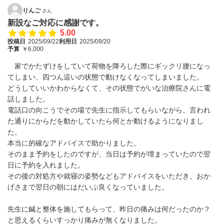
りんご
さん
新設なご対応に感謝です。
5.00
投稿日
2025/09/22
利用日
2025/09/20
予算
￥6,000
家でかたずけをしていて荷物を降ろした際にギックリ腰になっ
てしまい、四つん這いの状態で動けなくなってしまいました。
どうしていいかわからなくて、その状態でがいな治療院さんに電
話しました。
電話口の向こうでその場で先生に指示してもらいながら、言われ
た通りにからだを動かしていたら何とか動けるようになりまし
た。
本当に的確なアドバイスで助かりました。
そのまま予約をしたのですが、当日は予約が埋まっていたので翌
日に予約を入れました。
その後の対処方や就寝の姿勢などもアドバイスをいただき、おか
げさまで翌日の朝にはだいぶ良くなっていました。
先生に鍼と整体を施してもらって、昨日の痛みは何だったのか？
と思えるくらいすっかり痛みが無くなりました。