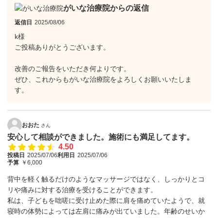
がいな治療院からの返信
返信日
2025/08/06
k様
ご投稿ありがとうございます。
改善のご報告をいただき何よりです。
ぜひ、これからもがいな治療院をよろしくお願いいたしま
す。
おおた
さん
安心して相談ができました。施術にも満足してます。
4.50
投稿日
2025/07/06
利用日
2025/07/06
予算
￥6,000
背中を軽く触るだけのようなマッサージではなく、しっかりとコ
リや痛みに対する治療を受けることができます。
私は、子どもを咄嗟に受け止めた際に肩を痛めていたようで、就
寝時の体勢によっては左肩に痛みが出ていました。年齢のせいか