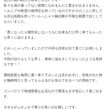
翌日の肩の軽さが尋常じゃないです！
私でも肩が凝ってない状態になれるんだと驚きが止まりません。
ヘルニアや軽度の側湾症を持っているのですがそのことに対して
も沢山知識を持っていらっしゃり鍼治療が可能な範囲でほぐして
もらいました。
「悪くなったら慢性化しないうちに出来るだけ早く来てもらった
ら早くに治りますよ」
とおっしゃっていましたので今回も症状が出て直ぐにお伺いしま
した。
今回の治りもとても早く、身体に油をさしてもらったような気持
ちです＾＾
通院頻度も無理に週一来て下さいとは言われずに、症状が出た時
が施術時だと言ってもらえるのも安心できる一つの理由です。
コンパクトで地域密着なお店なので緊張もせず安心して過ごせま
す。
タオルがふかふかで香りが良いのが嬉しいです。