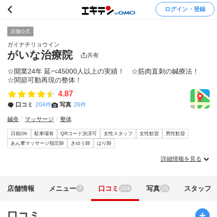
ログイン・登録
店舗公式
ガイナチリョウイン
がいな治療院
共有
☆開業24年 延べ45000人以上の実績！ ☆筋肉直刺の鍼療法！
☆関節可動再現の整体！
4.87
口コミ
204件
写真
26件
鍼灸
マッサージ
整体
日祝OK
駐車場有
QRコード決済可
女性スタッフ
女性歓迎
男性歓迎
あん摩マッサージ指圧師
きゆう師
はり師
詳細情報を見る
店舗情報
メニュー
口コミ
写真
スタッフ
7
204
26
口コミ