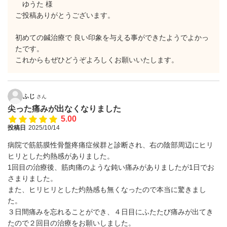
ゆうた 様
ご投稿ありがとうございます。
初めての鍼治療で 良い印象を与える事ができたようでよかっ
たです。
これからもぜひどうぞよろしくお願いいたします。
ふじ
さん
尖った痛みが出なくなりました
5.00
投稿日
2025/10/14
病院で筋筋膜性骨盤疼痛症候群と診断され、右の陰部周辺にヒリ
ヒリとした灼熱感がありました。
1回目の治療後、筋肉痛のような鈍い痛みがありましたが1日でお
さまりました。
また、ヒリヒリとした灼熱感も無くなったので本当に驚きまし
た。
３日間痛みを忘れることができ、４日目にふたたび痛みが出てき
たので２回目の治療をお願いしました。