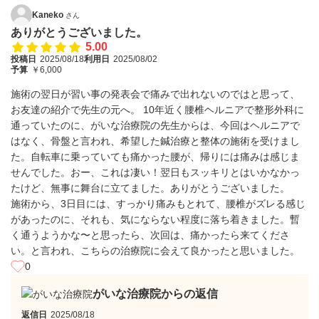
Kaneko
さん
ありがとうございました。
5.00
投稿日
2025/08/18
利用日
2025/08/02
予算
￥6,000
施術の翌日が習い事の発表会で痛みで出れないのではと思って、
お友達の紹介で先生の元へ。 10年近く腰椎ヘルニアで整形外科に
通っていたのに、がいな治療院の先生からは、今回はヘルニアで
はなく、骨盤と言われ、希望した鍼治療と整体の施術を受けまし
た。自転車に乗っていても痛かった腰が、帰りには痛みは感じま
せんでした。おー、これは凄い！翌日もスッキリとはいかなかっ
たけど、無事に舞台に立てました。ありがとうございました。
施術から、3日目には、すっかり痛みもとれて、腰椎がズレる感じ
があったのに、それも、気にならない程度に落ち着きました。暫
く通うようかな〜と思ったら、次回は、痛かったら来てくださ
い。と言われ、こちらの治療院に会えて良かったと思いました。
0
がいな治療院からの返信
返信日
2025/08/18