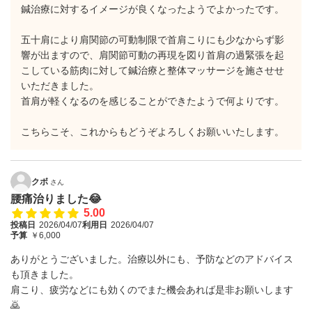
鍼治療に対するイメージが良くなったようでよかったです。
五十肩により肩関節の可動制限で首肩こりにも少なからず影
響が出ますので、肩関節可動の再現を図り首肩の過緊張を起
こしている筋肉に対して鍼治療と整体マッサージを施させせ
いただきました。
首肩が軽くなるのを感じることができたようで何よりです。
こちらこそ、これからもどうぞよろしくお願いいたします。
クボ
さん
腰痛治りました😂
5.00
投稿日
2026/04/07
利用日
2026/04/07
予算
￥6,000
ありがとうございました。治療以外にも、予防などのアドバイス
も頂きました。
肩こり、疲労などにも効くのでまた機会あれば是非お願いします
🙇