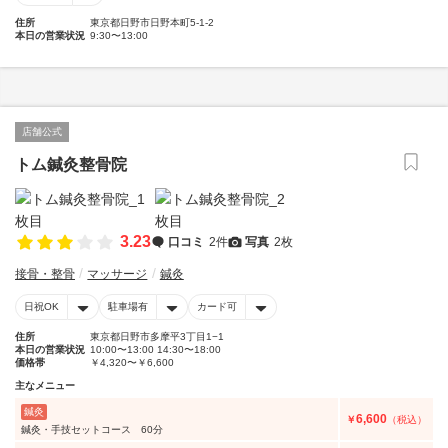
住所
東京都日野市日野本町5-1-2
本日の営業状況
9:30〜13:00
店舗公式
トム鍼灸整骨院
3.23
口コミ
2件
写真
2枚
接骨・整骨
マッサージ
鍼灸
日祝OK
駐車場有
カード可
住所
東京都日野市多摩平3丁目1−1
本日の営業状況
10:00〜13:00 14:30〜18:00
価格帯
￥4,320〜￥6,600
主なメニュー
鍼灸
6,600
￥
（税込）
鍼灸・手技セットコース 60分