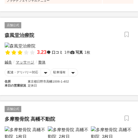
プラチナフェイシャルメニュー
店舗公式
森風堂治療院
3.23
口コミ
1件
写真
1枚
鍼灸
マッサージ
整体
配達・デリバリー対応
駐車場有
住所
東京都日野市高幡1006-1-402
本日の営業状況
定休日
店舗公式
多摩整骨院 高幡不動院