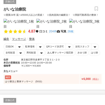
店舗公式
がいな治療院
☆開業24年 延べ45000人以上の実績！ ☆筋肉直刺の鍼療法！ ☆関節可動再現の整体！
4.87
口コミ
204件
写真
26枚
鍼灸
マッサージ
整体
日祝OK
駐車場有
QRコード決済可
女性スタッフ
女性歓迎
男性歓迎
あん摩マッサージ指圧師
きゆう師
はり師
住所
東京都日野市多摩平３丁目３１−２０
本日の営業状況
10:00〜13:00 14:00〜20:00
価格帯
￥1,500〜￥8,800
主なメニュー
鍼灸
6,000
￥
（税込）
はり療法と整体マッサージ (50分)
店舗公式