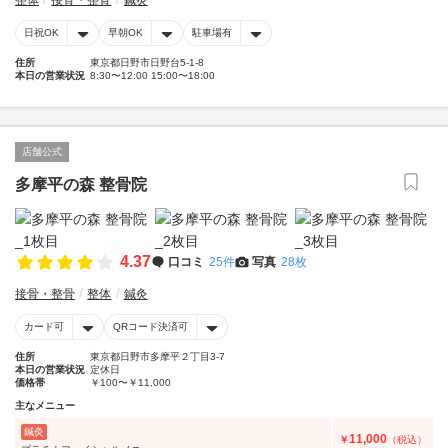
整体
接骨・整骨
鍼灸
日祝OK
早朝OK
駐車場有
住所
東京都日野市日野台5-1-8
本日の営業状況
8:30〜12:00 15:00〜18:00
店舗公式
多摩平の森 整骨院
4.37
口コミ
25件
写真
28枚
接骨・整骨
整体
鍼灸
カード可
QRコード決済可
住所
東京都日野市多摩平２丁目3-7
本日の営業状況
定休日
価格帯
￥100〜￥11,000
主なメニュー
鍼灸
11,000
￥
（税込）