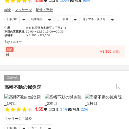
4.88
口コミ
106件
写真
98枚
鍼灸
マッサージ
接骨・整骨
日祝OK
駐車場有
カード可
電子マネー決済可
住所
東京都日野市多摩平２丁目4−１
本日の営業状況
10:00〜12:30 15:00〜20:30
価格帯
￥3,300〜￥5,500
主なメニュー
鍼灸
3,300
￥
（税込）
鍼
店舗公式
高幡不動の鍼灸院
4.55
口コミ
37件
写真
22枚
マッサージ
鍼灸
日祝OK
カード可