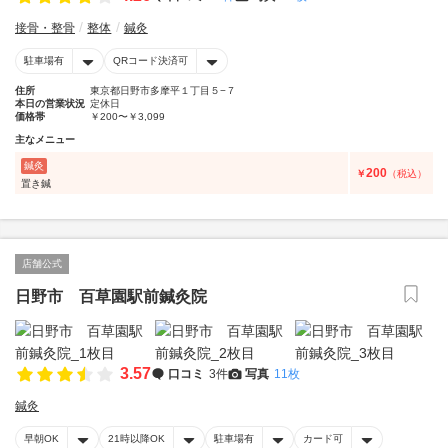
接骨・整骨
整体
鍼灸
駐車場有
QRコード決済可
住所
東京都日野市多摩平１丁目５−７
本日の営業状況
定休日
価格帯
￥200〜￥3,099
主なメニュー
鍼灸
200
￥
（税込）
置き鍼
店舗公式
日野市 百草園駅前鍼灸院
3.57
口コミ
3件
写真
11枚
鍼灸
早朝OK
21時以降OK
駐車場有
カード可