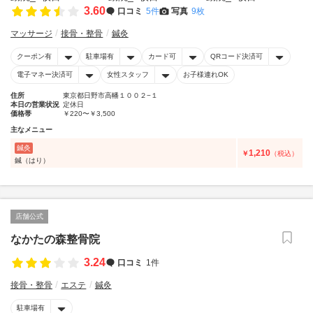
3.60
口コミ
5件
写真
9枚
マッサージ
接骨・整骨
鍼灸
クーポン有
駐車場有
カード可
QRコード決済可
電子マネー決済可
女性スタッフ
お子様連れOK
住所
東京都日野市高幡１００２−１
本日の営業状況
定休日
価格帯
￥220〜￥3,500
主なメニュー
鍼灸
1,210
￥
（税込）
鍼（はり）
店舗公式
なかたの森整骨院
3.24
口コミ
1件
接骨・整骨
エステ
鍼灸
駐車場有