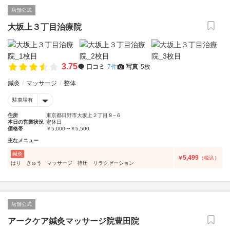
店舗公式
大坂上３丁目治療院
3.75
口コミ
7件
写真
5枚
鍼灸
マッサージ
整体
駐車場有
住所
東京都日野市大坂上２丁目８−６
本日の営業状況
定休日
価格帯
￥5,000〜￥5,500
主なメニュー
鍼灸
5,499
￥
（税込）
はり きゅう マッサージ 指圧 リラクゼーション
店舗公式
アークケア鍼灸マッサージ院豊田院