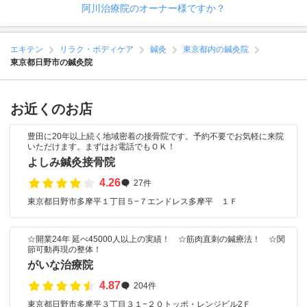
阿川治療院のオーナー様ですか？
エキテン
リラク・ボディケア
鍼灸
東京都内の鍼灸院
東京都日野市の鍼灸院
お近くのお店
豊田に20年以上続く地域密着の接骨院です。予約不要でお気軽に来院
いただけます。まずはお電話でもＯＫ！
よしみ鍼灸接骨院
4.26
27件
東京都日野市多摩平１丁目５−７エンドレス多摩平 １Ｆ
☆開業24年 延べ45000人以上の実績！ ☆筋肉直刺の鍼療法！ ☆関
節可動再現の整体！
がいな治療院
4.87
204件
東京都日野市多摩平３丁目３１−２０トッポ・レンジビル2Ｆ