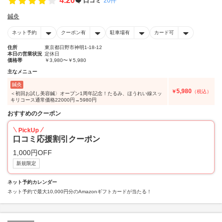
4.20
口コミ
20件
鍼灸
ネット予約
クーポン有
駐車場有
カード可
住所
東京都日野市神明1-18-12
本日の営業状況
定休日
価格帯
￥3,980〜￥5,980
主なメニュー
鍼灸
5,980
￥
（税込）
＜初回お試し美容鍼〉オープン1周年記念！たるみ、ほうれい線スッ
キリコース通常価格22000円→5980円
おすすめのクーポン
PickUp
口コミ応援割引クーポン
1,000円OFF
新規限定
ネット予約カレンダー
ネット予約で最大10,000円分のAmazonギフトカードが当たる！