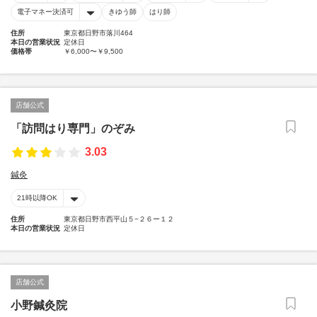
電子マネー決済可
きゆう師
はり師
住所
東京都日野市落川464
本日の営業状況
定休日
価格帯
￥6,000〜￥9,500
店舗公式
「訪問はり専門」のぞみ
3.03
鍼灸
21時以降OK
住所
東京都日野市西平山５−２６ー１２
本日の営業状況
定休日
店舗公式
小野鍼灸院