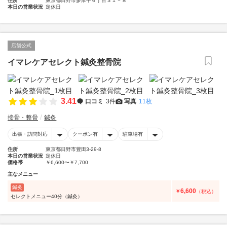
住所
東京都日野市多摩平６丁目３１－８
本日の営業状況
定休日
店舗公式
イマレケアセレクト鍼灸整骨院
3.41
口コミ
3件
写真
11枚
接骨・整骨
鍼灸
出張・訪問対応
クーポン有
駐車場有
住所
東京都日野市豊田3-29-8
本日の営業状況
定休日
価格帯
￥6,600〜￥7,700
主なメニュー
鍼灸
6,600
￥
（税込）
セレクトメニュー40分（鍼灸）