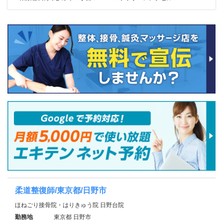
柔道整復師/東京都/日野市
ほねごり接骨院・はりきゅう院 日野台院
勤務地
東京都 日野市