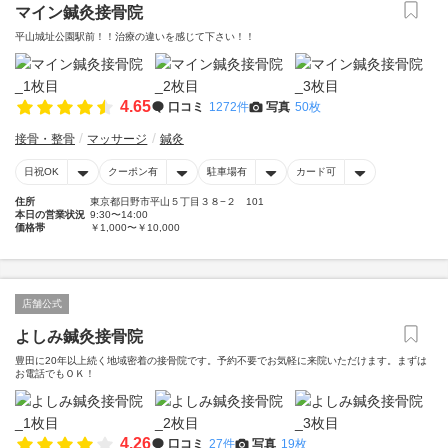
マイン鍼灸接骨院
平山城址公園駅前！！治療の違いを感じて下さい！！
4.65
口コミ
1272件
写真
50枚
接骨・整骨
マッサージ
鍼灸
日祝OK
クーポン有
駐車場有
カード可
住所
東京都日野市平山５丁目３８−２ 101
本日の営業状況
9:30〜14:00
価格帯
￥1,000〜￥10,000
店舗公式
よしみ鍼灸接骨院
豊田に20年以上続く地域密着の接骨院です。予約不要でお気軽に来院いただけます。まずは
お電話でもＯＫ！
4.26
口コミ
27件
写真
19枚