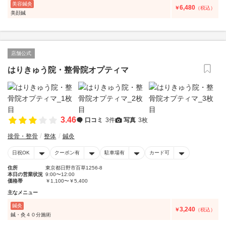
美容鍼灸
6,480
￥
（税込）
美顔鍼
店舗公式
はりきゅう院・整骨院オプティマ
3.46
口コミ
3件
写真
3枚
接骨・整骨
整体
鍼灸
日祝OK
クーポン有
駐車場有
カード可
住所
東京都日野市百草1256-8
本日の営業状況
9:00〜12:00
価格帯
￥1,100〜￥5,400
主なメニュー
鍼灸
3,240
￥
（税込）
鍼・灸４０分施術