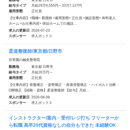
給与タイプ
月給29万4,555円～33万7,127円
雇用形態
正社員
【仕事内容】<職種> 看護師 <雇用形態> 正社員 <施設形態> 有料老人
ホーム <お仕事内容> 併設ホームでの施設…
求人の更新日
2026-07-23
スポンサー
求人ボックス
柔道整復師/東京都/日野市
百草園の鍼灸整骨院
勤務地
東京都 日野市
給与タイプ
月給26万円～
雇用形態
正社員
【仕事内容】骨盤矯正 ・姿勢矯正 ・産後骨盤矯正 ・ハイボルト治療 ・
O脚矯正 【経験・資格】柔道整復師 【給与】月給…
求人の更新日
2026-08-08
スポンサー
求人ボックス
インストラクター/案内・受付/レジ打ち フリーターか
ら転職 高卒20代資格なしの自分もできた 未経験OK