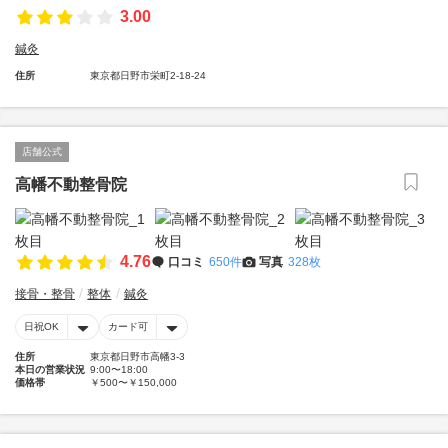
3.00
鍼灸
住所
東京都日野市栄町2-18-24
店舗公式
高幡不動整骨院
4.76
口コミ
650件
写真
328枚
接骨・整骨
整体
鍼灸
日祝OK
カード可
住所
東京都日野市高幡3-3
本日の営業状況
9:00〜18:00
価格帯
￥500〜￥150,000