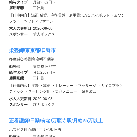
給与タイプ
月給28万円～
雇用形態
正社員
【仕事内容】矯正(猫背、産後骨盤、肩甲骨) EMS ハイボルト トムソン
フッド、ヘッドマッサージ …
求人の更新日
2026-08-08
スポンサー
求人ボックス
柔整師/東京都/日野市
多摩鍼灸整骨院 高幡不動院
勤務地
東京都 日野市
給与タイプ
月給25万円～
雇用形態
正社員
【仕事内容】接骨 ・鍼灸 ・トレーナー ・マッサージ ・カイロプラク
ティック ・テーピング他 ・美容メニュー ・超音波…
求人の更新日
2026-08-08
スポンサー
求人ボックス
正看護師/日勤/有老/万願寺駅/月給25万以上
ホスピス対応型住宅リベル 日野
勤務地
東京都 日野市