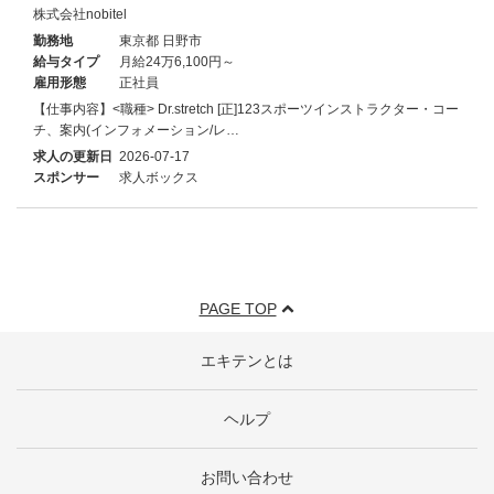
株式会社nobitel
勤務地
東京都 日野市
給与タイプ
月給24万6,100円～
雇用形態
正社員
【仕事内容】<職種> Dr.stretch [正]123スポーツインストラクター・コー
チ、案内(インフォメーション/レ…
求人の更新日
2026-07-17
スポンサー
求人ボックス
PAGE TOP
エキテンとは
ヘルプ
お問い合わせ