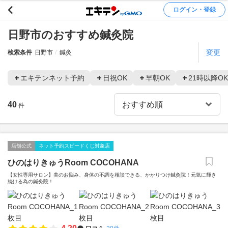
ログイン・登録
日野市のおすすめ鍼灸院
変更
検索条件
日野市
鍼灸
エキテンネット予約
日祝OK
早朝OK
21時以降OK
40
件
店舗公式
ネット予約スピードくじ対象店
ひのはりきゅうRoom COCOHANA
【女性専用サロン】美のお悩み、身体の不調を相談できる、かかりつけ鍼灸院！元気に輝き
続ける為の鍼灸院！