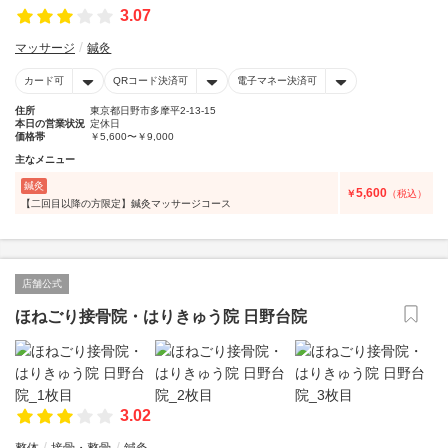
3.07
マッサージ
鍼灸
カード可
QRコード決済可
電子マネー決済可
住所
東京都日野市多摩平2-13-15
本日の営業状況
定休日
価格帯
￥5,600〜￥9,000
主なメニュー
鍼灸
5,600
￥
（税込）
【二回目以降の方限定】鍼灸マッサージコース
店舗公式
ほねごり接骨院・はりきゅう院 日野台院
3.02