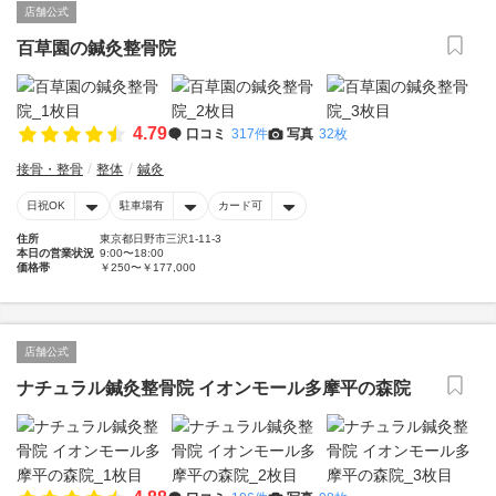
店舗公式
百草園の鍼灸整骨院
4.79
口コミ
317件
写真
32枚
接骨・整骨
整体
鍼灸
日祝OK
駐車場有
カード可
住所
東京都日野市三沢1-11-3
本日の営業状況
9:00〜18:00
価格帯
￥250〜￥177,000
店舗公式
ナチュラル鍼灸整骨院 イオンモール多摩平の森院