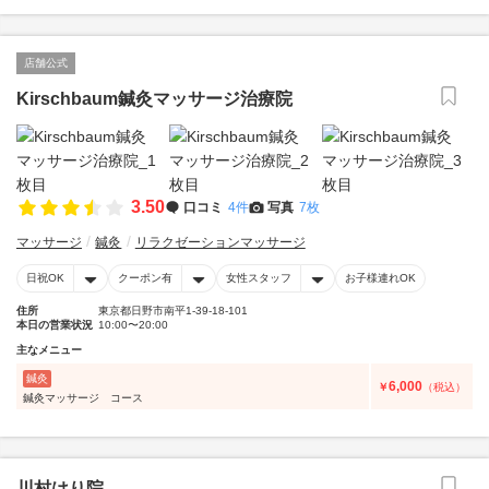
店舗公式
Kirschbaum鍼灸マッサージ治療院
3.50
口コミ
4件
写真
7枚
マッサージ
鍼灸
リラクゼーションマッサージ
日祝OK
クーポン有
女性スタッフ
お子様連れOK
住所
東京都日野市南平1-39-18-101
本日の営業状況
10:00〜20:00
主なメニュー
鍼灸
6,000
￥
（税込）
鍼灸マッサージ コース
川村はり院