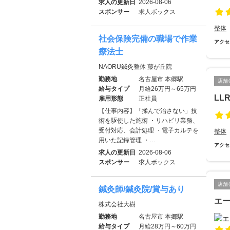
求人の更新日
2026-08-06
スポンサー
求人ボックス
整体
社会保険完備の職場で作業
アクセ
療法士
NAORU鍼灸整体 藤が丘院
勤務地
名古屋市 本郷駅
店舗
給与タイプ
月給26万円～65万円
LL
雇用形態
正社員
【仕事内容】「揉んで治さない」技
術を駆使した施術 ・リハビリ業務、
受付対応、会計処理 ・電子カルテを
整体
用いた記録管理 ・…
アクセ
求人の更新日
2026-08-06
スポンサー
求人ボックス
店舗
鍼灸師/鍼灸院/賞与あり
エ
株式会社大樹
勤務地
名古屋市 本郷駅
給与タイプ
月給28万円～60万円