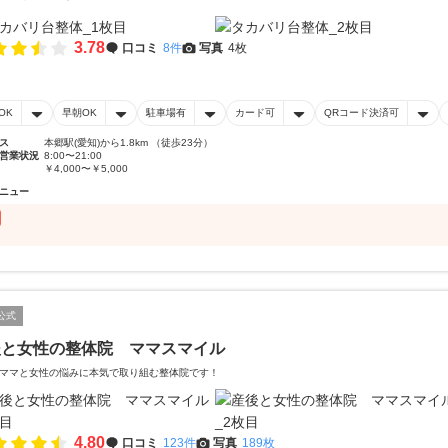
3.78
口コミ
8件
写真
4枚
OK
早朝OK
駐車場有
カード可
QRコード決済可
ス
本郷駅(愛知)から1.8km （徒歩23分）
営業状況
8:00〜21:00
￥4,000〜￥5,000
ニュー
公式
後と女性の整体院 ママスマイル
ママと女性の悩みに本気で取り組む整体院です！
4.80
口コミ
123件
写真
189枚