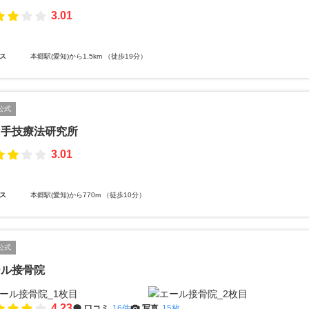
3.01
ス
本郷駅(愛知)から1.5km （徒歩19分）
公式
R手技療法研究所
3.01
ス
本郷駅(愛知)から770m （徒歩10分）
公式
ール接骨院
4.23
口コミ
16件
写真
15枚