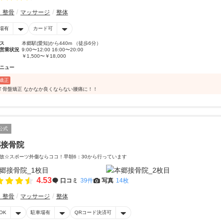
・整骨
マッサージ
整体
場有
カード可
ス
本郷駅(愛知)から440m （徒歩6分）
営業状況
9:00〜12:00 16:00〜20:00
￥1,500〜￥18,000
ニュー
矯正
Ｔ骨盤矯正 なかなか良くならない腰痛に！！
公式
郷接骨院
故☆スポーツ外傷ならココ！早朝6：30から行っています
4.53
口コミ
39件
写真
14枚
・整骨
マッサージ
整体
OK
駐車場有
QRコード決済可