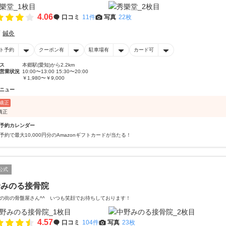
4.06
口コミ
11件
写真
22枚
鍼灸
ト予約
クーポン有
駐車場有
カード可
ス
本郷駅(愛知)から2.2km
営業状況
10:00〜13:00 15:30〜20:00
￥1,980〜￥9,000
ニュー
矯正
矯正
予約カレンダー
予約で最大10,000円分のAmazonギフトカードが当たる！
公式
野みのる接骨院
の街の骨盤屋さん^^ いつも笑顔でお待ちしております！
4.57
口コミ
104件
写真
23枚