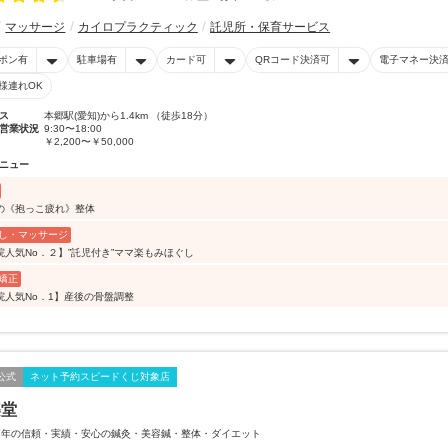
マッサージ
カイロプラクティック
託児所・保育サービス
ポン有
駐車場有
カード可
QRコード決済可
電子マネー決
様連れOK
ス
本郷駅(愛知)から1.4km （徒歩18分）
営業状況
9:30〜18:00
￥2,200〜￥50,000
ニュー
の《抱っこ疲れ》整体
し・マッサージ
院人気No．２】”託児付き”ママ楽もみほぐし
矯正
院人気No．1】産後の骨盤調整
公式
ネット予約スピードくじ対象店
樂堂
7年の信頼・実績・安心の鍼灸・美容鍼・整体・ダイエット