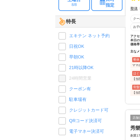
指定
8/8
整体
クー
特長
お子
エキテン ネット予約
アクセ
本日の
価格帯
日祝OK
主なメ
早朝OK
整体
ママ
21時以降OK
ほぐ
24時間営業
【当
骨盤
クーポン有
【当
駐車場有
クレジットカード可
店舗
QRコード決済可
秀
電子マネー決済可
創業1