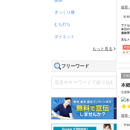
接骨
ぎっくり腰
駐車
むち打ち
アクセ
本日の
価格帯
ダイエット
主なメ
骨盤
もっと見る
ＫＹ
フリーワード
店舗
本
交通事
接骨
早朝