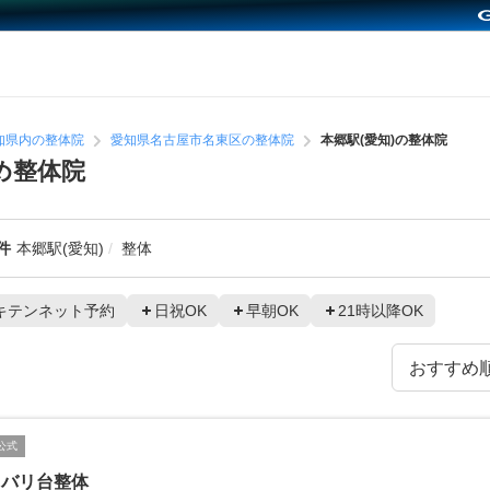
知県内の整体院
愛知県名古屋市名東区の整体院
本郷駅(愛知)の整体院
め整体院
件
本郷駅(愛知)
整体
キテンネット予約
日祝OK
早朝OK
21時以降OK
公式
カバリ台整体