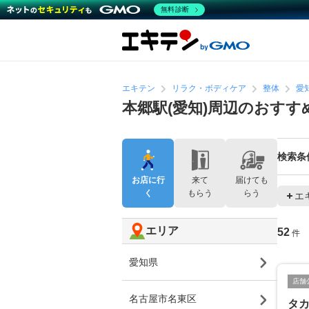
無料診断
エキテン
リラク・ボディケア
整体
愛
本郷駅(愛知)周辺のおすす
検索条
お店に行
来て
届けても
く
もらう
らう
エ
エリア
52
件
愛知県
店舗
名古屋市名東区
タ