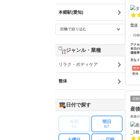
本郷駅(愛知)
整体
日祝
アクセ
本日の
ジャンル・業種
価格帯
主なメ
リラク・ボディケア
整体
整体
整体
店舗
日付で探す
産
産後の
今日
明日
8/6
8/7
日時
土曜日