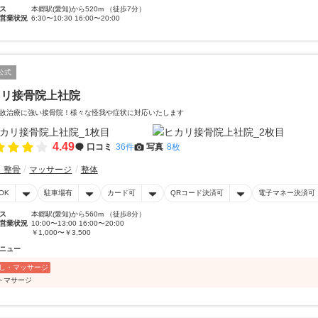
ス
本郷駅(愛知)から520m （徒歩7分）
営業状況
6:30〜10:30 16:00〜20:00
公式
カリ接骨院上社院
故治療に強い接骨院！様々な怪我や症状に対応いたします
4.49
口コミ
36件
写真
8枚
・整骨
マッサージ
整体
OK
駐車場有
カード可
QRコード決済可
電子マネー決済可
ス
本郷駅(愛知)から560m （徒歩8分）
営業状況
10:00〜13:00 16:00〜20:00
￥1,000〜￥3,500
ニュー
し・マッサージ
トマサージ