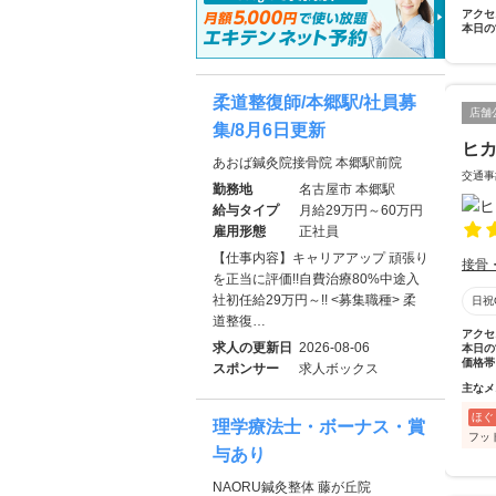
アクセ
本日の
柔道整復師/本郷駅/社員募
店舗
集/8月6日更新
ヒ
あおば鍼灸院接骨院 本郷駅前院
交通事
勤務地
名古屋市 本郷駅
給与タイプ
月給29万円～60万円
雇用形態
正社員
【仕事内容】キャリアアップ 頑張り
接骨
を正当に評価!!自費治療80%中途入
社初任給29万円～!! <募集職種> 柔
日祝
道整復…
アクセ
求人の更新日
2026-08-06
本日の
価格帯
スポンサー
求人ボックス
主なメ
ほぐ
理学療法士・ボーナス・賞
フッ
与あり
NAORU鍼灸整体 藤が丘院