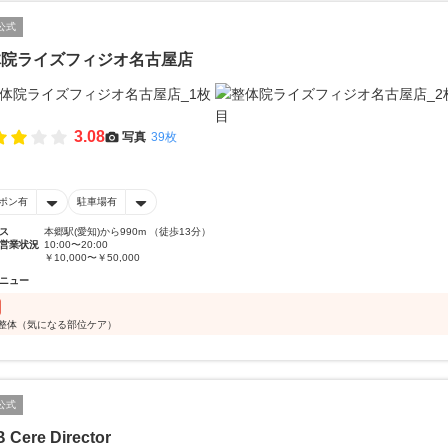
公式
体院ライズフィジオ名古屋店
3.08
写真
39枚
ポン有
駐車場有
ス
本郷駅(愛知)から990m （徒歩13分）
営業状況
10:00〜20:00
￥10,000〜￥50,000
ニュー
分整体（気になる部位ケア）
公式
 Cere Director