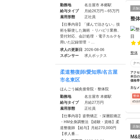
勤務地
名古屋市 本郷駅
店舗
給与タイプ
月給26万円～65万円
雇用形態
正社員
整
【仕事内容】「揉んで治さない」技
術を駆使した施術 ・リハビリ業務、
受付対応、会計処理 ・電子カルテを
用いた記録管理 ・…
求人の更新日
2026-08-06
整体
スポンサー
求人ボックス
クー
柔道整復師/愛知県/名古屋
アクセ
本日の
市名東区
価格帯
主なメ
ほんごう鍼灸接骨院・整体院
整体
勤務地
名古屋市 本郷駅
45
給与タイプ
月給27万円
雇用形態
正社員
【仕事内容】姿勢矯正 ・深層筋矯正
・HM全身調整法 【経験・資格】柔
店舗
道整復師 【給与】月給270,000円
【求人番…
M&B