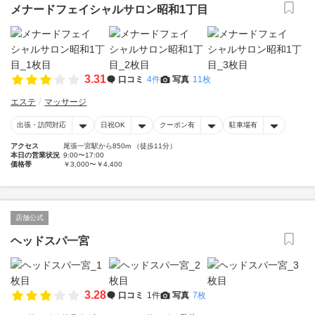
メナードフェイシャルサロン昭和1丁目
3.31
口コミ
4件
写真
11枚
エステ
マッサージ
出張・訪問対応
日祝OK
クーポン有
駐車場有
アクセス
尾張一宮駅から850m （徒歩11分）
本日の営業状況
9:00〜17:00
価格帯
￥3,000〜￥4,400
店舗公式
ヘッドスパ一宮
3.28
口コミ
1件
写真
7枚