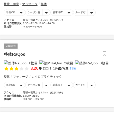
接骨・整骨
マッサージ
整体
早朝OK
クーポン有
駐車場有
カード可
アクセス
尾張一宮駅から1.7km （徒歩22分）
本日の営業状況
8:30〜12:00 16:00〜20:00
価格帯
￥300〜￥5,000
店舗公式
整体RaQoo
3.26
口コミ
1件
写真
13枚
整体
マッサージ
カイロプラクティック
早朝OK
クーポン有
駐車場有
カード可
アクセス
尾張一宮駅から1.7km （徒歩22分）
本日の営業状況
14:00〜21:00
価格帯
￥3,000〜￥5,000