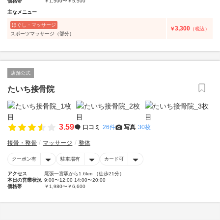
価格帯
￥1,500〜￥5,500
主なメニュー
ほぐし・マッサージ
3,300
￥
（税込）
スポーツマッサージ（部分）
店舗公式
たいち接骨院
3.59
口コミ
26件
写真
30枚
接骨・整骨
マッサージ
整体
クーポン有
駐車場有
カード可
アクセス
尾張一宮駅から1.6km （徒歩21分）
本日の営業状況
9:00〜12:00 14:00〜20:00
価格帯
￥1,980〜￥6,600