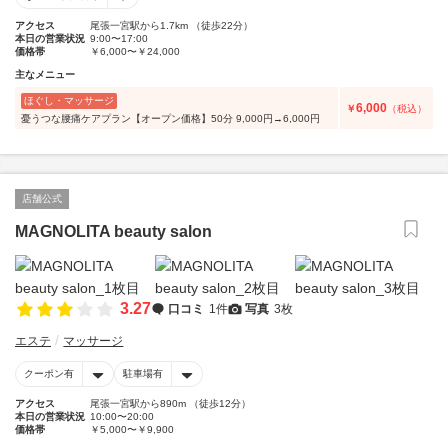
アクセス
尾張一宮駅から1.7km （徒歩22分）
本日の営業状況
9:00〜17:00
価格帯
￥6,000〜￥24,000
主なメニュー
ほぐし・マッサージ
6,000
￥
（税込）
憂うつな腰痛ケアプラン【オープン価格】50分 9,000円→6,000円
店舗公式
MAGNOLITA beauty salon
3.27
口コミ
1件
写真
3枚
エステ
マッサージ
クーポン有
駐車場有
アクセス
尾張一宮駅から890m （徒歩12分）
本日の営業状況
10:00〜20:00
価格帯
￥5,000〜￥9,900