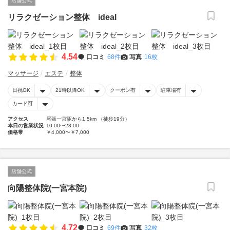
店舗公式
リラクゼーション整体 ideal
4.54
口コミ
68件
写真
16枚
マッサージ
エステ
整体
日祝OK
21時以降OK
クーポン有
駐車場有
カード可
アクセス
尾張一宮駅から1.5km （徒歩19分）
本日の営業状況
10:00〜23:00
価格帯
￥4,000〜￥7,000
店舗公式
向陽整体院(一宮本院)
4.72
口コミ
69件
写真
32枚