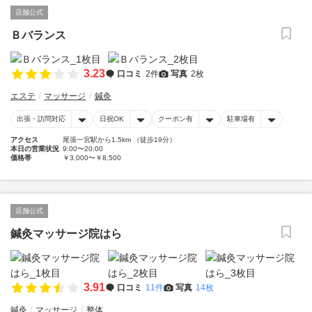
店舗公式
Ｂバランス
3.23
口コミ
2件
写真
2枚
エステ
マッサージ
鍼灸
出張・訪問対応
日祝OK
クーポン有
駐車場有
アクセス
尾張一宮駅から1.5km （徒歩19分）
本日の営業状況
9:00〜20:00
価格帯
￥3,000〜￥8,500
店舗公式
鍼灸マッサージ院はら
3.91
口コミ
11件
写真
14枚
鍼灸
マッサージ
整体