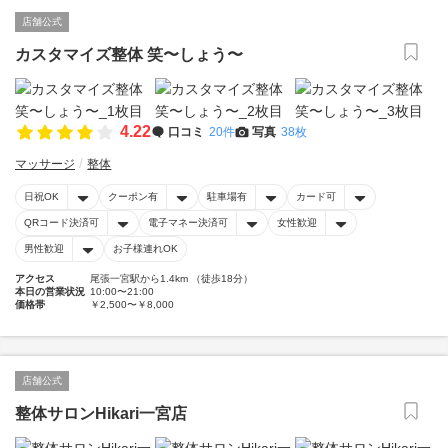
店舗公式
カスタマイズ整体 笑〜しょう〜
4.22
口コミ
20件
写真
38枚
マッサージ
整体
日祝OK
クーポン有
駐車場有
カード可
QRコード決済可
電子マネー決済可
女性歓迎
男性歓迎
お子様連れOK
アクセス
尾張一宮駅から1.4km （徒歩18分）
本日の営業状況
10:00〜21:00
価格帯
￥2,500〜￥8,000
店舗公式
整体サロンHikari一宮店