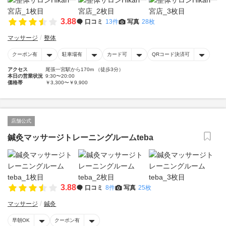
3.88
口コミ
13件
写真
28枚
マッサージ
整体
クーポン有
駐車場有
カード可
QRコード決済可
アクセス
尾張一宮駅から170m （徒歩3分）
本日の営業状況
9:30〜20:00
価格帯
￥3,300〜￥9,900
店舗公式
鍼灸マッサージトレーニングルームteba
3.88
口コミ
8件
写真
25枚
マッサージ
鍼灸
早朝OK
クーポン有