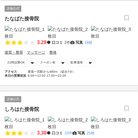
店舗公式
たなばた接骨院
3.28
口コミ
2件
写真
18枚
接骨・整骨
マッサージ
整体
21時以降OK
クーポン有
駐車場有
アクセス
尾張一宮駅から480m （徒歩7分）
本日の営業状況
9:00〜12:00 17:00〜22:00
店舗公式
しろはた接骨院
3.38
口コミ
10件
写真
25枚