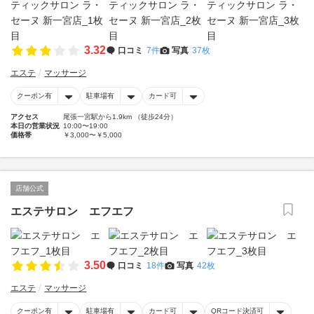
3.32
口コミ
7件
写真
37枚
エステ
マッサージ
クーポン有
駐車場有
カード可
アクセス
尾張一宮駅から1.9km （徒歩24分）
本日の営業状況
10:00〜19:00
価格帯
￥3,000〜￥5,000
店舗公式
エステサロン エフエフ
3.50
口コミ
18件
写真
42枚
エステ
マッサージ
クーポン有
駐車場有
カード可
QRコード決済可