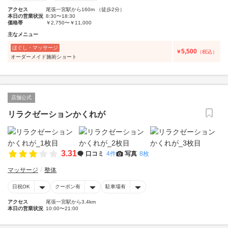
アクセス
尾張一宮駅から160m （徒歩2分）
本日の営業状況
8:30〜18:30
価格帯
￥2,750〜￥11,000
主なメニュー
ほぐし・マッサージ
5,500
￥
（税込）
オーダーメイド施術ショート
店舗公式
リラクゼーションかくれが
3.31
口コミ
4件
写真
8枚
マッサージ
整体
日祝OK
クーポン有
駐車場有
アクセス
尾張一宮駅から3.4km
本日の営業状況
10:00〜21:00