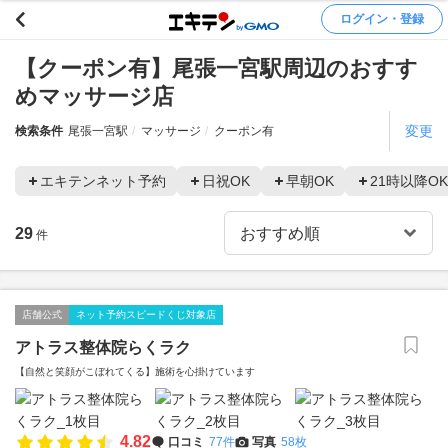
ログイン・登録
【クーポン有】尾張一宮駅周辺のおすす
めマッサージ店
変更
検索条件
尾張一宮駅
マッサージ
クーポン有
エキテンネット予約
日祝OK
早朝OK
21時以降OK
29
件
店舗公式
ネット予約スピードくじ対象店
アトラス整体院らくラク
【自然と笑顔がこぼれてくる】施術を心掛けています
4.82
口コミ
77件
写真
58枚