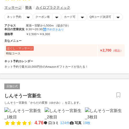
マッサージ
整体
カイロプラクティック
ネット予約
クーポン有
カード可
QRコード決済可
アクセス
尾張一宮駅から500m （徒歩7分）
本日の営業状況
9:30〜20:30
予約空きあり
価格帯
￥2,500〜￥9,300
主なメニュー
ほぐし・マッサージ
2,700
￥
（税込）
時短コース
ネット予約カレンダー
ネット予約で最大10,000円分のAmazonギフトカードが当たる！
店舗公式
しんそう一宮新生
しんそう一宮新生「からだの変形（ゆがみ）」を正します。
4.76
口コミ
124件
写真
19枚