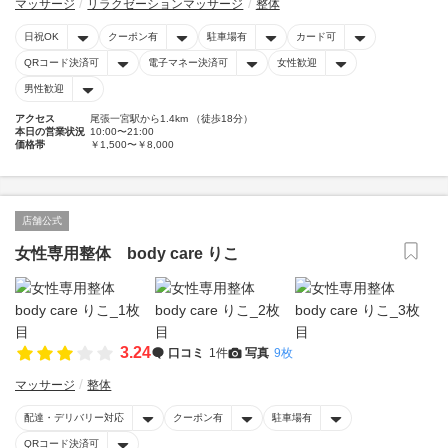
マッサージ
リラクゼーションマッサージ
整体
日祝OK
クーポン有
駐車場有
カード可
QRコード決済可
電子マネー決済可
女性歓迎
男性歓迎
アクセス
尾張一宮駅から1.4km （徒歩18分）
本日の営業状況
10:00〜21:00
価格帯
￥1,500〜￥8,000
店舗公式
女性専用整体 body care りこ
3.24
口コミ
1件
写真
9枚
マッサージ
整体
配達・デリバリー対応
クーポン有
駐車場有
QRコード決済可