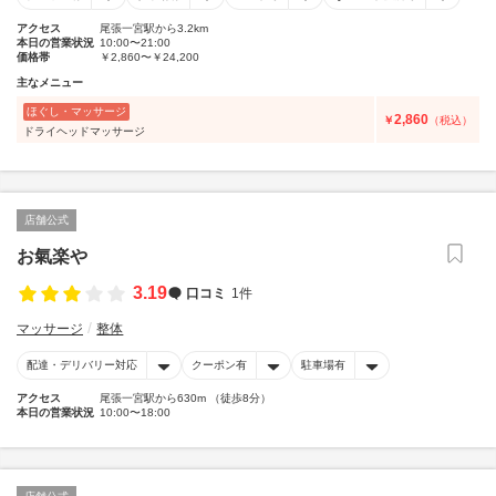
アクセス
尾張一宮駅から3.2km
本日の営業状況
10:00〜21:00
価格帯
￥2,860〜￥24,200
主なメニュー
ほぐし・マッサージ
2,860
￥
（税込）
ドライヘッドマッサージ
店舗公式
お氣楽や
3.19
口コミ
1件
マッサージ
整体
配達・デリバリー対応
クーポン有
駐車場有
アクセス
尾張一宮駅から630m （徒歩8分）
本日の営業状況
10:00〜18:00