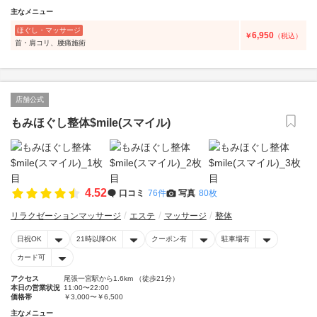
主なメニュー
ほぐし・マッサージ
6,950
￥
（税込）
首・肩コリ、腰痛施術
店舗公式
もみほぐし整体$mile(スマイル)
4.52
口コミ
76件
写真
80枚
リラクゼーションマッサージ
エステ
マッサージ
整体
日祝OK
21時以降OK
クーポン有
駐車場有
カード可
アクセス
尾張一宮駅から1.6km （徒歩21分）
本日の営業状況
11:00〜22:00
価格帯
￥3,000〜￥6,500
主なメニュー