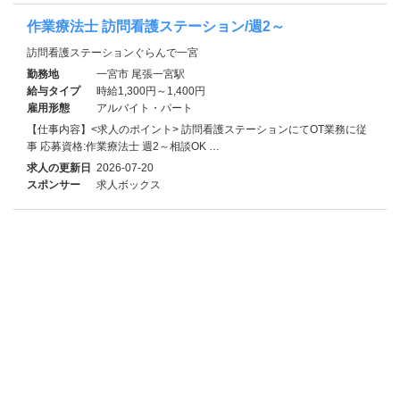
作業療法士 訪問看護ステーション/週2～
訪問看護ステーションぐらんで一宮
勤務地
一宮市 尾張一宮駅
給与タイプ
時給1,300円～1,400円
雇用形態
アルバイト・パート
【仕事内容】<求人のポイント> 訪問看護ステーションにてOT業務に従
事 応募資格:作業療法士 週2～相談OK …
求人の更新日
2026-07-20
スポンサー
求人ボックス