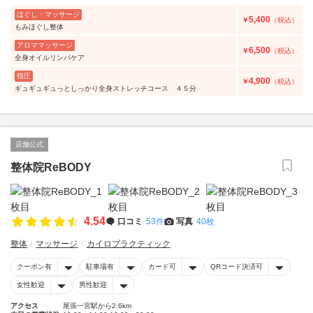
ほぐし・マッサージ
5,400
￥
（税込）
もみほぐし整体
アロママッサージ
6,500
￥
（税込）
全身オイルリンパケア
指圧
4,900
￥
（税込）
ギュギュギュっとしっかり全身ストレッチコース ４５分
店舗公式
整体院ReBODY
4.54
口コミ
53件
写真
40枚
整体
マッサージ
カイロプラクティック
クーポン有
駐車場有
カード可
QRコード決済可
女性歓迎
男性歓迎
アクセス
尾張一宮駅から2.6km