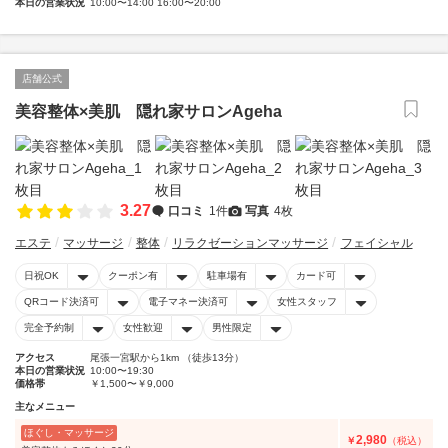
本日の営業状況
10:00〜14:00 16:00〜20:00
店舗公式
美容整体×美肌 隠れ家サロンAgeha
3.27
口コミ
1件
写真
4枚
エステ
マッサージ
整体
リラクゼーションマッサージ
フェイシャル
日祝OK
クーポン有
駐車場有
カード可
QRコード決済可
電子マネー決済可
女性スタッフ
完全予約制
女性歓迎
男性限定
アクセス
尾張一宮駅から1km （徒歩13分）
本日の営業状況
10:00〜19:30
価格帯
￥1,500〜￥9,000
主なメニュー
ほぐし・マッサージ
2,980
￥
（税込）