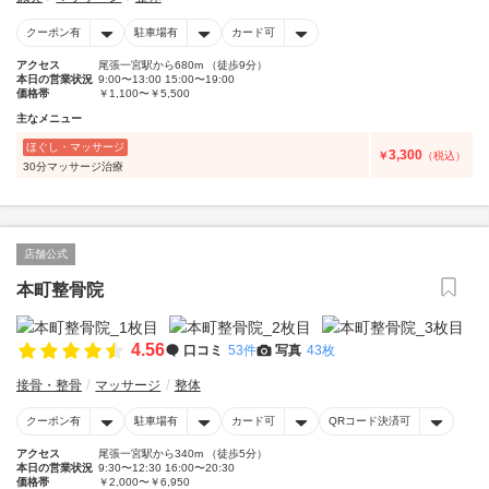
クーポン有
駐車場有
カード可
アクセス
尾張一宮駅から680m （徒歩9分）
本日の営業状況
9:00〜13:00 15:00〜19:00
価格帯
￥1,100〜￥5,500
主なメニュー
ほぐし・マッサージ
3,300
￥
（税込）
30分マッサージ治療
店舗公式
本町整骨院
4.56
口コミ
53件
写真
43枚
接骨・整骨
マッサージ
整体
クーポン有
駐車場有
カード可
QRコード決済可
アクセス
尾張一宮駅から340m （徒歩5分）
本日の営業状況
9:30〜12:30 16:00〜20:30
価格帯
￥2,000〜￥6,950