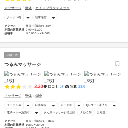
マッサージ
整体
カイロプラクティック
クーポン有
駐車場有
アクセス
尾張一宮駅から4km
本日の営業状況
9:00〜21:00
価格帯
￥5,000〜￥9,000
店舗公式
つるみマッサージ
3.30
口コミ
5件
写真
23枚
マッサージ
整体
鍼灸
クーポン有
駐車場有
カード可
QRコード決済可
電子マネー決済可
あん摩マッサージ指圧師
きゆう師
はり師
アクセス
尾張一宮駅から3.8km
本日の営業状況
10:00〜20:00