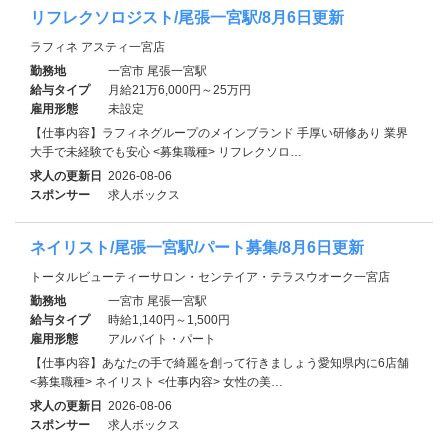
リフレクソロジスト/尾張一宮駅/8月6日更新
ラフィネ アスティ一宮店
勤務地
一宮市 尾張一宮駅
給与タイプ
月給21万6,000円～25万円
雇用形態
未設定
【仕事内容】ラフィネグループのメインブランド 手厚い研修あり 業界
大手で未経験でも安心 <募集職種> リフレクソロ…
求人の更新日
2026-08-06
スポンサー
求人ボックス
ネイリスト/尾張一宮駅/パート募集/8月6日更新
トータルビューティーサロン・センテイア・テラスウオーク一宮店
勤務地
一宮市 尾張一宮駅
給与タイプ
時給1,140円～1,500円
雇用形態
アルバイト・パート
【仕事内容】あなたの手で綺麗を創って行きましょう愛知県内に6店舗
<募集職種> ネイリスト <仕事内容> 女性の美…
求人の更新日
2026-08-06
スポンサー
求人ボックス