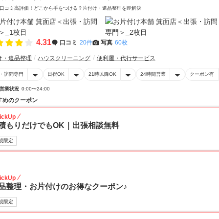
口コミ高評価！どこから手をつける？片付け・遺品整理を即解決
4.31
口コミ
20件
写真
60枚
け・遺品整理
ハウスクリーニング
便利屋・代行サービス
・訪問専門
日祝OK
21時以降OK
24時間営業
クーポン有
営業状況
0:00〜24:00
すめのクーポン
ickUp
積もりだけでもOK｜出張相談無料
規限定
30
ickUp
品整理・お片付けのお得なクーポン♪
規限定