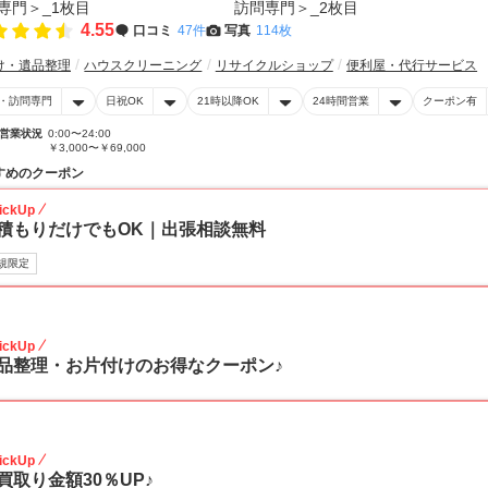
4.55
口コミ
47件
写真
114枚
け・遺品整理
ハウスクリーニング
リサイクルショップ
便利屋・代行サービス
・訪問専門
日祝OK
21時以降OK
24時間営業
クーポン有
営業状況
0:00〜24:00
￥3,000〜￥69,000
すめのクーポン
ickUp
積もりだけでもOK｜出張相談無料
規限定
30
ickUp
品整理・お片付けのお得なクーポン♪
30
ickUp
買取り金額30％UP♪