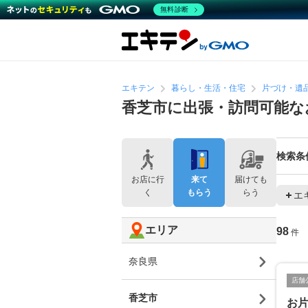
無料診断
エキテン
暮らし・生活・住宅
片づけ・遺
香芝市に出張・訪問可能な
検索条
お店に行
来て
届けても
く
もらう
らう
エ
エリア
98
件
奈良県
店舗
香芝市
お片