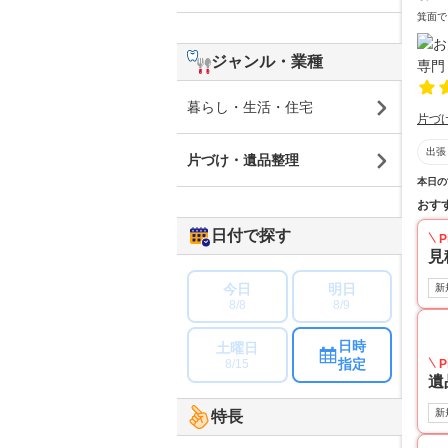
箕面で
ジャンル・業種
暮らし・生活・住宅
片づ
出張
片づけ・遺品整理
本日の
おす
日付で探す
P
見
今日
明日
新
8/8
8/9
日時
土曜日
指定
8/15
P
遺
新
特長