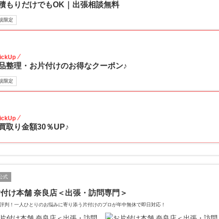
積もりだけでもOK｜出張相談無料
規限定
30
ickUp
品整理・お片付けのお得なクーポン♪
規限定
30
ickUp
買取り金額30％UP♪
公式
付け本舗 奈良店＜出張・訪問専門＞
評判！一人ひとりのお悩みに寄り添う片付けのプロが年中無休で即日対応！