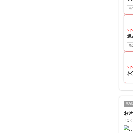
新
P
遺
新
P
お
店舗
お片
「こん