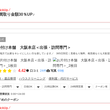
30
ickUp
買取り金額30％UP♪
公式
片付け本舗 大阪本店＜出張・訪問専門＞
地方でお家をキレイにしたい方を探しています／ 365日対応｜見積もり無料、相見積もりも大歓迎
4.42
口コミ
24件
写真
69枚
け・遺品整理
ハウスクリーニング
便利屋・代行サービス
・訪問専門
日祝OK
21時以降OK
24時間営業
クーポン有
営業状況
0:00〜24:00
すめのクーポン
ickUp