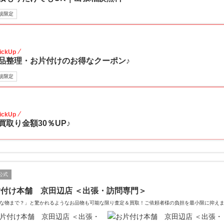
規限定
30
ickUp
品整理・お片付けのお得なクーポン♪
規限定
30
ickUp
買取り金額30％UP♪
公式
付け本舗 京田辺店 ＜出張・訪問専門＞
な物まで？」と驚かれるようなお品物も可能な限り査定＆買取！ご依頼者様の負担を最小限に抑え