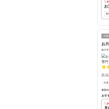
P
お
新
店舗
お
枚方市
片づ
出張
本日の
おす
P
見