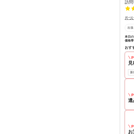
片づ
出張
本日の
価格帯
おす
P
見
新
P
遺
P
お