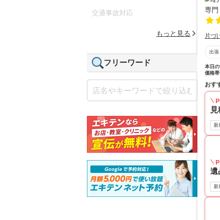
交通事故対応
もっと見る
片づ
出張
フリーワード
本日の
価格帯
おす
P
見
新
P
遺
新