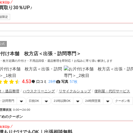
ickUp
買取り30％UP♪
規限定
公式
片付け本舗 枚方店＜出張・訪問専門＞
・枚方近隣の片付け・不用品回収・遺品整理を即対応！お悩みに寄り添い解決します
4.53
口コミ
28件
写真
57枚
け・遺品整理
ハウスクリーニング
リサイクルショップ
便利屋・代行サービス
・訪問専門
日祝OK
21時以降OK
24時間営業
クーポン有
営業状況
0:00〜24:00
すめのクーポン
ickUp
積もりだけでもOK｜出張相談無料