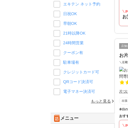
エキテン ネット予約
P
日祝OK
お
早朝OK
21時以降OK
24時間営業
店舗
クーポン有
お
駐車場有
＼近畿
クレジットカード可
QRコード決済可
電子マネー決済可
片づ
もっと見る
出張
本日の
おす
メニュー
P