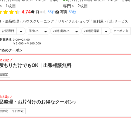
4.74
口コミ
55件
写真
58枚
け・遺品整理
ハウスクリーニング
リサイクルショップ
便利屋・代行サービス
・訪問専門
日祝OK
21時以降OK
24時間営業
クーポン有
営業状況
0:00〜24:00
￥2,000〜￥100,000
すめのクーポン
ickUp
積もりだけでもOK｜出張相談無料
規限定
30
ickUp
品整理・お片付けのお得なクーポン♪
規限定
平日限定
30