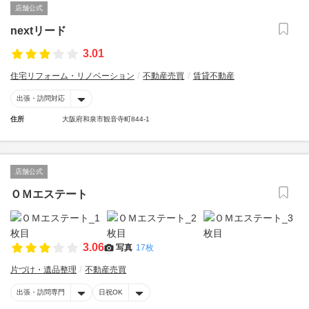
店舗公式
nextリード
3.01
住宅リフォーム・リノベーション
不動産売買
賃貸不動産
出張・訪問対応
住所
大阪府和泉市観音寺町844-1
店舗公式
ＯＭエステート
3.06
写真
17枚
片づけ・遺品整理
不動産売買
出張・訪問専門
日祝OK