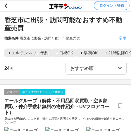
ログイン・登録
香芝市に出張・訪問可能なおすすめ不動
産売買
変更
検索条件
香芝市に出張・訪問可能
不動産売買
エキテンネット予約
日祝OK
早朝OK
21時以降OK
24
件
店舗公式
ネット予約スピードくじ対象店
エールグループ（解体・不用品回収買取・空き家
買取・仲介手数料無料の物件紹介・UVフロアコー
ト）
選ばれる理由がここにある！確かな品質と透明性を基盤に、住まいの価値を創造するエール
グループ