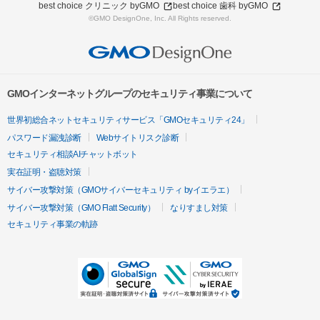
best choice クリニック byGMO
best choice 歯科 byGMO
©GMO DesignOne, Inc. All Rights reserved.
GMOインターネットグループのセキュリティ事業について
世界初総合ネットセキュリティサービス「GMOセキュリティ24」
パスワード漏洩診断
Webサイトリスク診断
セキュリティ相談AIチャットボット
実在証明・盗聴対策
サイバー攻撃対策（GMOサイバーセキュリティ byイエラエ）
サイバー攻撃対策（GMO Flatt Security）
なりすまし対策
セキュリティ事業の軌跡