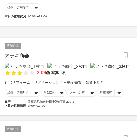
出張・訪問専門
本日の営業状況
10:00〜18:00
店舗公式
アラキ商会
3.09
写真
1枚
住宅リフォーム・リノベーション
不動産売買
賃貸不動産
出張・訪問対応
早朝OK
クーポン有
駐車場有
住所
兵庫県尼崎市神田中通6丁目208-3
本日の営業状況
8:00〜17:00
店舗公式