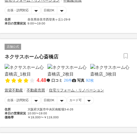
住宅リフォーム・リノベーション
不動産売買
出張・訪問対応
日祝OK
住所
奈良県奈良市西登美ヶ丘1-29-9
本日の営業状況
9:00〜19:00
店舗公式
ネクサスホーム心斎橋店
4.48
口コミ
26件
写真
92枚
賃貸不動産
不動産売買
住宅リフォーム・リノベーション
出張・訪問対応
日祝OK
カード可
住所
大阪府大阪市中央区南船場3-4-26
本日の営業状況
10:00〜19:00
価格帯
￥19,000〜￥119,000