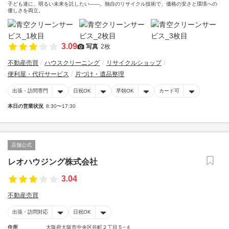
子ども達に、明るい未来を託したい――。独自のリサイクル技術で、価格の安さと環境への
優しさを両立。
3.09
写真
2枚
不動産売買
ハウスクリーニング
リサイクルショップ
便利屋・代行サービス
片づけ・遺品整理
出張・訪問専門
日祝OK
早朝OK
カード可
本日の営業状況
8:30〜17:30
店舗公式
レオハウジング株式会社
3.04
不動産売買
出張・訪問対応
日祝OK
住所
大阪府大阪市中央区谷町２丁目５−４