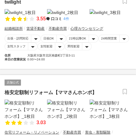
twilight
3.55
口コミ
4件
結婚相談所
賃貸不動産
不動産売買
心理カウンセリング
出張・訪問対応
日祝OK
21時以降OK
24時間営業
女性スタッフ
女性歓迎
男性歓迎
住所
大阪府大阪市北区南森町2丁目3-11
本日の営業状況
0:00〜24:00
店舗公式
格安定額制リフォーム【ママさんホンポ】
3.03
住宅リフォーム・リノベーション
不動産売買
害虫・害獣駆除