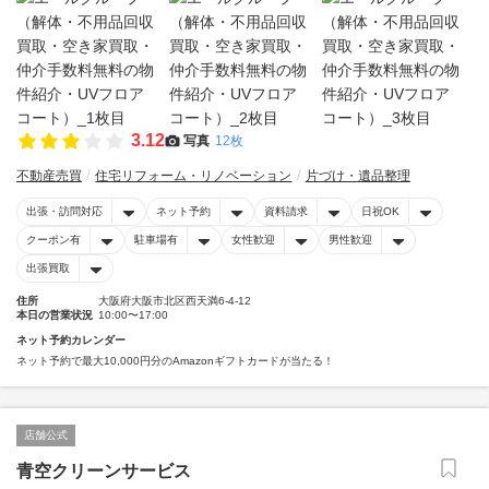
3.12
写真
12枚
不動産売買
住宅リフォーム・リノベーション
片づけ・遺品整理
出張・訪問対応
ネット予約
資料請求
日祝OK
クーポン有
駐車場有
女性歓迎
男性歓迎
出張買取
住所
大阪府大阪市北区西天満6-4-12
本日の営業状況
10:00〜17:00
ネット予約カレンダー
ネット予約で最大10,000円分のAmazonギフトカードが当たる！
店舗公式
青空クリーンサービス