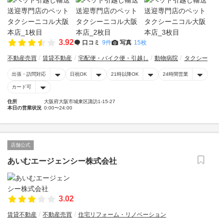
3.92
口コミ
9件
写真
15枚
不動産売買
賃貸不動産
宅配便・バイク便・引越し
動物病院
タクシー
出張・訪問対応
日祝OK
21時以降OK
24時間営業
カード可
住所
大阪府大阪市城東区諏訪1-15-27
本日の営業状況
0:00〜24:00
店舗公式
あいむエージェンシー株式会社
3.02
賃貸不動産
不動産売買
住宅リフォーム・リノベーション