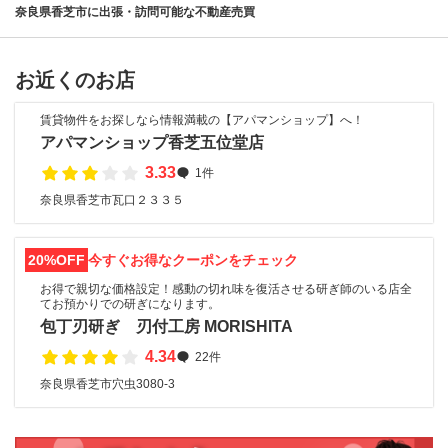
奈良県香芝市に出張・訪問可能な不動産売買
お近くのお店
賃貸物件をお探しなら情報満載の【アパマンショップ】へ！
アパマンショップ香芝五位堂店
3.33
1件
奈良県香芝市瓦口２３３５
20%OFF
今すぐお得なクーポンをチェック
お得で親切な価格設定！感動の切れ味を復活させる研ぎ師のいる店全
てお預かりでの研ぎになります。
包丁刃研ぎ 刃付工房 MORISHITA
4.34
22件
奈良県香芝市穴虫3080-3