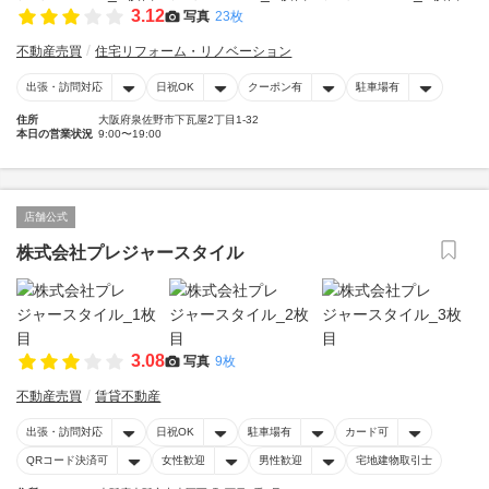
3.12
写真
23枚
不動産売買
住宅リフォーム・リノベーション
出張・訪問対応
日祝OK
クーポン有
駐車場有
住所
大阪府泉佐野市下瓦屋2丁目1-32
本日の営業状況
9:00〜19:00
店舗公式
株式会社プレジャースタイル
3.08
写真
9枚
不動産売買
賃貸不動産
出張・訪問対応
日祝OK
駐車場有
カード可
QRコード決済可
女性歓迎
男性歓迎
宅地建物取引士