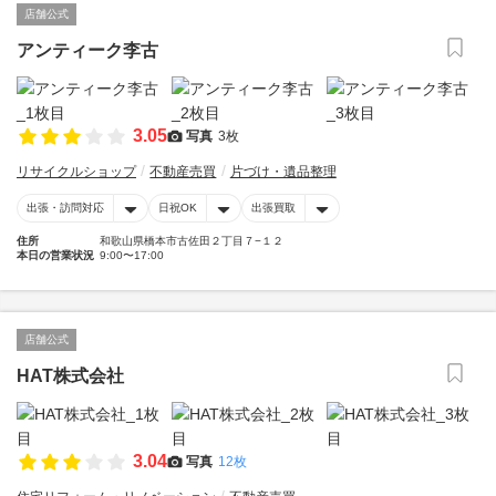
店舗公式
アンティーク李古
3.05
写真
3枚
リサイクルショップ
不動産売買
片づけ・遺品整理
出張・訪問対応
日祝OK
出張買取
住所
和歌山県橋本市古佐田２丁目７−１２
本日の営業状況
9:00〜17:00
店舗公式
HAT株式会社
3.04
写真
12枚