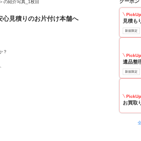
クーポン
PickU
安心見積りのお片付け本舗へ
見積も
新規限定
か？
PickU
遺品整
、
新規限定
PickU
お買取り