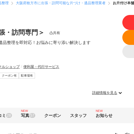
品整理
大阪府枚方市に出張・訪問可能な片づけ・遺品整理業者
お片付け本
張・訪問専門＞
共有
遺品整理を即対応！お悩みに寄り添い解決します
クルショップ
便利屋・代行サービス
クーポン有
駐車場有
詳細情報を見る
NEW
NEW
コミ
写真
クーポン
スタッフ
お知らせ
28
57