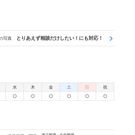
とりあえず相談だけしたい！にも対応！
水
木
金
土
日
祝