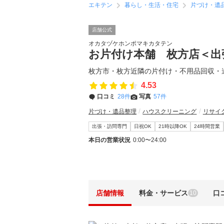
エキテン
暮らし・生活・住宅
片づけ・遺
店舗公式
オカタヅケホンポマキカタテン
お片付け本舗 枚方店＜出
枚方市・枚方近隣の片付け・不用品回収・
4.53
口コミ
28件
写真
57件
片づけ・遺品整理
ハウスクリーニング
リサイ
出張・訪問専門
日祝OK
21時以降OK
24時間営業
本日の営業状況
0:00〜24:00
店舗情報
料金・サービス
口
10