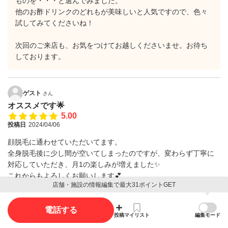
ものを・・・と選んでみました。
他のお酢ドリンクのどれもが美味しいと人気ですので、色々
試してみてくださいね！
次回のご来店も、お気をつけてお越しくださいませ。お待ち
しております。
ゲスト
さん
オススメです🌟
5.00
投稿日
2024/04/06
顔脱毛に通わせていただいてます。
全身脱毛後に少し間が空いてしまったのですが、変わらず丁寧に
対応していただき、月1の楽しみが増えました✨
これからもよろしくお願いします💕
店舗・施設の情報編集で最大31ポイントGET
0
エステティックサロ
電話する
投稿
マイリスト
編集モード
ン feel／佐伯店から