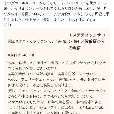
まつげカールメニューがなくなり、すごくショックを受けて、以
来、かなりまつげカールをしてくれるサロンを探しましたが、見
つからず、今回、feelのメールでまつげカールを知って、即座に予
約しました。仕上がりに満足しました！！おすすめです♬
0
エステティックサロ
ン feel／佐伯店から
の返信
返信日
2024/09/10
kasamira様、久し振りのご来店、とても嬉しかったです♪クチ
コミもありがとうございます！
美容師時代のヘア全般の担当～美容室併設エステサロン
Felice（フェリーチェ）～feel／佐伯店～と、長いお付合いを
させて頂いて、本当に感謝しております。
脱毛、フェイシャル、まつ毛・・・と、feelメニューの全てを
ご存知の中でも特に、まつ毛をとても大切にしていた
kasamira様でしたので、10年の時を経て、私の納得できる
『パリジェンヌラッシュリフト』に出会い、またkasamira様
に施術をご提供できたことを嬉しく思います。