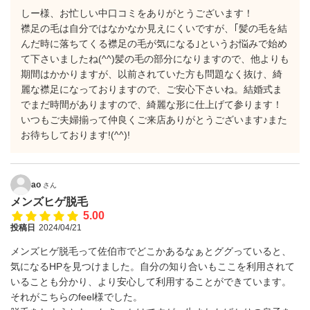
しー様、お忙しい中口コミをありがとうございます！
襟足の毛は自分ではなかなか見えにくいですが、｢髪の毛を結
んだ時に落ちてくる襟足の毛が気になる｣というお悩みで始め
て下さいましたね(^^)髪の毛の部分になりますので、他よりも
期間はかかりますが、以前されていた方も問題なく抜け、綺
麗な襟足になっておりますので、ご安心下さいね。結婚式ま
でまだ時間がありますので、綺麗な形に仕上げて参ります！
いつもご夫婦揃って仲良くご来店ありがとうございます♪また
お待ちしております!(^^)!
ao
さん
メンズヒゲ脱毛
5.00
投稿日
2024/04/21
メンズヒゲ脱毛って佐伯市でどこかあるなぁとググっていると、
気になるHPを見つけました。自分の知り合いもここを利用されて
いることも分かり、より安心して利用することができています。
それがこちらのfeel様でした。