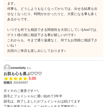
ます。
何事も、どうしようもなくなってからでは、出せる結果も出
せなくなったり、時間がかかったりと、大変になる事も多く
あるからです。
いつでも何でも相談できる関係性を大切にしているfeelでは、
ゲスト様の様に相談下さる事が嬉しいのです♪
これからも、今まで通り遠慮なく、何でもお気軽に相談下さ
いね！
次回のご来店も楽しみにしております♪
sanaebaby
さん
お肌も心も喜ぶ♡♡♡
5.00
投稿日
2024/04/07
月イチのご褒美です✧*｡
脱毛とフェイシャルに通い始めて3年半
脱毛は、終了しましたがフェイシャルは続けてます
丁寧な接客ですが、どこかほっとする雰囲気😌𓈒𓏸