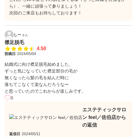
ら）、一緒に頑張って参りましょう！
次回のご来店もお待ちしております！
しー
さん
襟足脱毛
4.50
投稿日
2024/05/04
結婚式に向け襟足脱毛始めました。
ずっと気になっていた襟足部分の毛が
無くなったら髪の毛を結んだ時に
落ちてこなくて楽なんだろうなー
と思っていたのでこれからが楽しみです。
0
エステティックサロ
ン feel／佐伯店から
の返信
返信日
2024/05/11