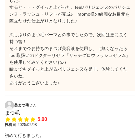
した。
すると・・・グイっと上がった、feelパリジェンヌのパリジェ
ンヌ・ラッシュ・リフトが完成♪ ｍomo様の綺麗なお目元を
際立たせた仕上がりとなりました♪
久しぶりのまつ毛パーマとの事でしたので、次回は更に長く
持つ筈！
それまで今お持ちのまつげ美容液を使用し、（無くなったら
feel取扱いのドクターリセラ「リッチグロウラッシュセラム」
を使用してみてくださいね♪）
瞼までもグイっと上がるパリジェンヌを是非、体験してくだ
さいね。
ありがとうございました♪
美まつ毛
さん
まつ毛
5.00
投稿日
2025/02/08
初めて行きました。