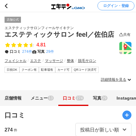
ログイン・登録
店舗公式
エステティックサロンフィールサイキテン
エステティックサロン feel／佐伯店
共有
4.81
口コミ
274件
写真
29件
フェイシャル
エステ
マッサージ
整体
脱毛サロン
日祝OK
クーポン有
駐車場有
カード可
QRコード決済可
詳細情報を見る
店舗情報
メニュー
口コミ
写真
Instagra
13
274
29
口コミ
274
件