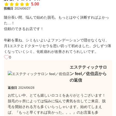
5.00
投稿日
2024/06/27
随分長い間、悩んで始めた脱毛。もっとはやく決断すればよかっ
た…！
信頼のできるお店です！
年齢を重ね、シミもいよいよファンデーションで隠せなくなり、
月1エステとドクターリセラを思い切って初めました。少しずつ薄
くなっていくシミ、化粧崩れが改善されてうれしいです。
0
エステティックサロ
ン feel／佐伯店から
の返信
返信日
2024/06/28
お忙しい中、とても嬉しいロコミをありがとうございます！
脱毛のヶ所によっては悩みに悩んで勇気を出してご来店、脱
毛を開始される方も多くいらっしゃいます。始めてしまえ
ば、『もっと早くすれば良かった。。。』のお言葉も多