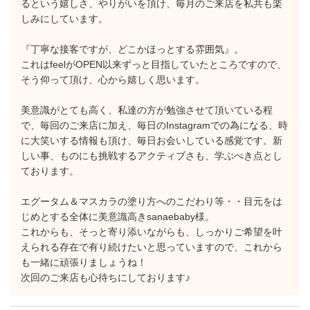
るという嬉しさ、やりがいを頂け、毎月のご来店を私共も楽
しみにしています。
『丁寧な接客ですが、どこかほっとする雰囲気』。
これはfeelがOPEN以来ずっと目指していたところですので、
そう仰って頂け、心から嬉しく思います。
美意識がとても高く、私達の方が勉強させて頂いている程
で、毎回のご来店に加え、毎日のInstagramでの為になる、時
に大笑いする情報も頂け、毎日お会いしている感覚です。新
しい事、ものにも挑戦するアクティブさも、学ぶべき点とし
ております。
エグータム＆マスカラの塗り方へのこだわり等・・目元をは
じめとする全体に美意識高きsanaebaby様。
これからも、そっと寄り添いながらも、しっかりご希望を叶
えられる存在で有り続けたいと思っていますので、これから
も一緒に頑張りましょうね！
次回のご来店も心待ちにしております♪