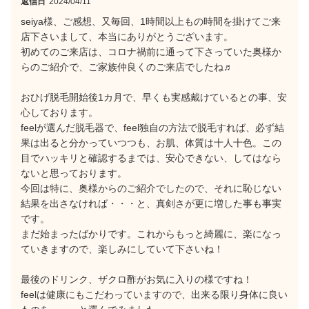
返信日
2024/04/11
seiya様、ご感想、又毎回、1時間以上もの時間を掛けてご来
店下さいまして、本当にありがとうございます。
初めてのご来店は、コロナ禍前に通って下さっていた奥様か
らのご紹介で、ご家族仲良くのご来店でしたね♬
おひげ脱毛開始後1カ月で、早くも実感戴けているとの事、安
心しております。
feelが選んだ脱毛器で、feel独自の方法で脱毛すれば、必ず結
果は出ると分かっていつつも、お肌、体質は十人十色。この
目でハッキリと確認するまでは、安心できない、してはなら
ないと思っております。
今回は特に、奥様からのご紹介でしたので、それに恥じない
結果を出さなければ・・・と、真剣さが更に増した事も事実
です。
まだ始まったばかりです。これからもっと綺麗に、楽になっ
ていきますので、楽しみにしていて下さいね！
最後のドリンク、ザクロ酢がお気に入りの様ですね！
feelは健康にもこだわっていますので、出来る限り身体に良い