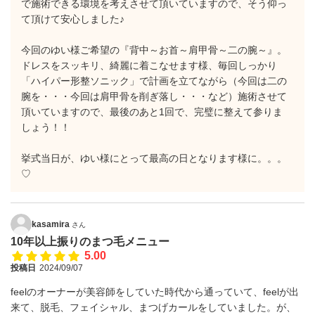
で施術できる環境を考えさせて頂いていますので、そう仰っ
て頂けて安心しました♪
今回のゆい様ご希望の『背中～お首～肩甲骨～二の腕～』。
ドレスをスッキリ、綺麗に着こなせます様、毎回しっかり
「ハイパー形整ソニック」で計画を立てながら（今回は二の
腕を・・・今回は肩甲骨を削ぎ落し・・・など）施術させて
頂いていますので、最後のあと1回で、完璧に整えて参りま
しょう！！
挙式当日が、ゆい様にとって最高の日となります様に。。。
♡
kasamira
さん
10年以上振りのまつ毛メニュー
5.00
投稿日
2024/09/07
feelのオーナーが美容師をしていた時代から通っていて、feelが出
来て、脱毛、フェイシャル、まつげカールをしていました。が、