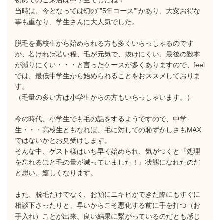
初めてのご来店は中学生でしたね！
当時は、今となっては幻の””5年コース””があり、大変お得な
事も重なり、学生さんに大人気でした。
脱毛を高校生から始められる方も多くいらっしゃるのです
が、若ければ若い程、毛が元気で、抜けにくい、最後の数本
が減りにくい・・・と言ったケースが多くありますので、feel
では、最低中学生から始められることをおススメしておりま
す。
（毛量の多い方は小学生からの方もいらっしゃいます。）
今の時代、小学生でも毛の話をするようですので、中学
生・・・高校生ともなれば、毛に対しての恥ずかしさもMAX
ではないかとお見受けします。
そんな中、ゲスト様はいち早く始められ、気がつくと『処理
を忘れるほど毛の量が減っていました！』状態になれたのだ
と思い、嬉しくなります。
また、脱毛だけでなく、お顔にニキビができた際にもすぐに
相談下さったりと、早いからこそ悪化する前に手を打つ（お
手入れ）ことが出来、良い結果に繋がっているのだとも感じ