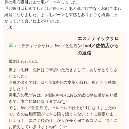
鼻の毛穴吸引とまつ毛パーマをしました。
毛穴吸引は初めてしたけど終わったあと鼻だけでなくお顔全体も
綺麗になりました。まつ毛パーマも束感もありすごく綺麗に上
がっていて良い仕上がりでした。
0
エステティックサロ
ン feel／佐伯店から
の返信
返信日
2025/02/11
美まつ毛様、先日はご来店いただきまして、ありがとうござ
いました♪
お鼻の吸引では、吸引管3本分の皮脂が取れ、私たちも感動し
ました！！
鼻毛穴の黒ずみは、お顔の中心にあるが故に存在感があり過
ぎて、本当に嫌になりますね^_^;
でも、feel／佐伯店で、ツルツルの仕上がりになりましたの
で、次の皮脂軍団ができる限り溜まらないように頑張りま
しょう！ エステ後の仕上がりが長く保てるコツは、徐々に
お伝えしてい参りますね(^_-)-☆