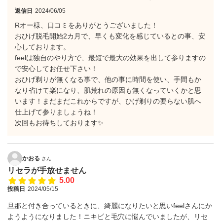
返信日
2024/06/05
Rオー様、口コミをありがとうございました！
おひげ脱毛開始2カ月で、早くも変化を感じているとの事、安
心しております。
feelは独自のやり方で、最短で最大の効果を出して参りますの
で安心してお任せ下さい！
おひげ剃りが無くなる事で、他の事に時間を使い、手間もか
なり省けて楽になり、肌荒れの原因も無くなっていくかと思
います！まだまだこれからですが、ひげ剃りの要らない肌へ
仕上げて参りましょうね！
次回もお待ちしております✨
かおる
さん
リセラが手放せません
5.00
投稿日
2024/05/15
旦那と付き合っているときに、綺麗になりたいと思いfeelさんにか
ようようになりました！ニキビと毛穴に悩んでいましたが、リセ