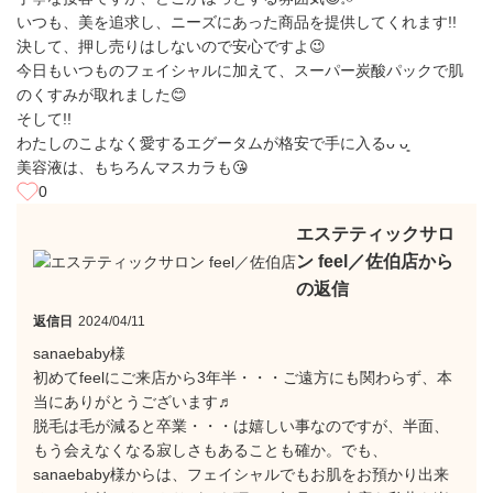
いつも、美を追求し、ニーズにあった商品を提供してくれます!!
決して、押し売りはしないので安心ですよ😉
今日もいつものフェイシャルに加えて、スーパー炭酸パックで肌
のくすみが取れました😊
そして!!
わたしのこよなく愛するエグータムが格安で手に入るᴗ ᴗ͈
美容液は、もちろんマスカラも😘
0
エステティックサロ
ン feel／佐伯店から
の返信
返信日
2024/04/11
sanaebaby様
初めてfeelにご来店から3年半・・・ご遠方にも関わらず、本
当にありがとうございます♬
脱毛は毛が減ると卒業・・・は嬉しい事なのですが、半面、
もう会えなくなる寂しさもあることも確か。でも、
sanaebaby様からは、フェイシャルでもお肌をお預かり出来