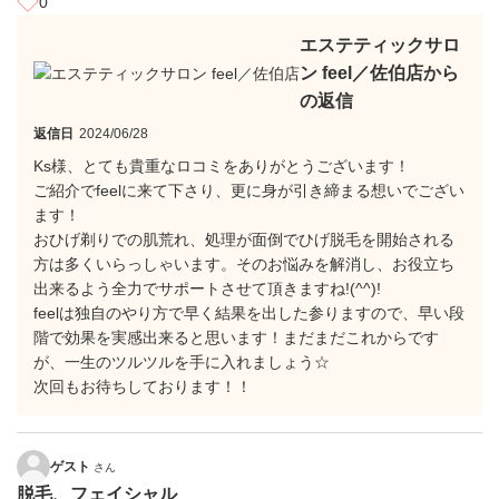
0
エステティックサロ
ン feel／佐伯店から
の返信
返信日
2024/06/28
Ks様、とても貴重なロコミをありがとうございます！
ご紹介でfeelに来て下さり、更に身が引き締まる想いでござい
ます！
おひげ剃りでの肌荒れ、処理が面倒でひげ脱毛を開始される
方は多くいらっしゃいます。そのお悩みを解消し、お役立ち
出来るよう全力でサポートさせて頂きますね!(^^)!
feelは独自のやり方で早く結果を出した参りますので、早い段
階で効果を実感出来ると思います！まだまだこれからです
が、一生のツルツルを手に入れましょう☆
次回もお待ちしております！！
ゲスト
さん
脱毛、フェイシャル