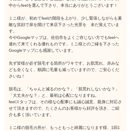
中からfeelを選んで下さり、本当にありがとうございます！
ミニ様が、初めてfeelの階段を上がり、少し緊張しながらも素
敵な笑顔で扉を開けて来店下さった光景を 未だ覚えていま
す。
今やGoogleマップは、佐伯市をよくご存じない方でもfeelへ
連れて来てくれる優れものです。ミニ様とのご縁を下さった
Googleマップにも感謝しています。
先ず皆様が必ず脱毛する箇所がワキです。お肌荒れ、赤みな
ども全くなく、順調に毛量も減っていますので、ご安心くだ
さいね！
脱毛は、「ちゃんと減るのかな？」「肌荒れしないかな？」
「大丈夫かな？」と、最初は心配になりますね。
feelスタッフは、その様な心配事にも誠心誠意、親身に対応さ
せて頂きますので、たくさんのお客様から好評を頂き、ご紹
介も多く頂いています。
ミニ様の脱毛カ所が、もっともっと綺麗になります様、1回1