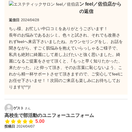
ン feel／佐伯店から
の返信
返信日
2024/04/28
ちぃ様、お忙しい中口コミをありがとうございます！
長年のお悩みであるおシミ。色々と試され、それでも改善さ
れずfeelへ来店下さいましたね。カウンセリングをし、お話を
聞きながら、すごく肌悩みを抱えていらっしゃるご様子で、
私共も絶対に綺麗にして差し上げたいと強く思いました。綺
麗になるご提案をさせて頂くと、｢もっと早く知りたかった、
来たかった。｣と仰って頂き、そのお言葉に恥じないよう、こ
れから精一杯サポートさせて頂きますので、ご安心してfeelに
お任せ下さいませ！！次回のご来店も楽しみにお待ちしてお
ります!(^^)!
ゲスト
さん
高校生で部活動のユニフォーユニフォーム
5.00
投稿日
2024/04/07