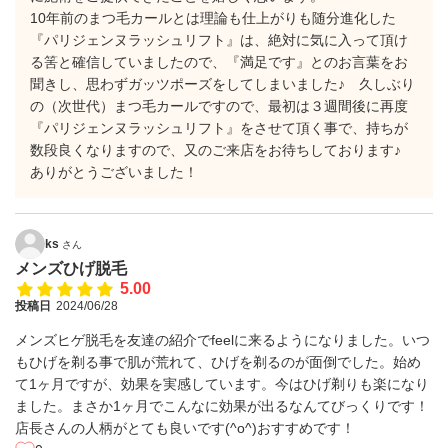
10年前のまつ毛カールとは理論も仕上がりも随分進化した
『パリジェンヌラッシュリフト』は、絶対に気に入って頂け
る筈と確信していましたので、『満足です』とのお言葉をお
聞きし、思わずガッツポーズをしてしまいました♪ 久しぶり
の（次世代）まつ毛カールですので、最初は３週間後に再度
『パリジェンヌラッシュリフト』をさせて頂く事で、持ちが
数段良くなりますので、又のご来店をお待ちしております♪
ありがとうございました！
ks
さん
メンズひげ脱毛
5.00
投稿日
2024/06/28
メンズヒゲ脱毛を友達の紹介でfeelに来るようになりました。いつ
もひげを剃る事で肌が荒れて、ひげを剃るのが面倒でした。始め
て1ヶ月ですが、効果を実感しています。今はひげ剃りも楽になり
ました。まさか1ヶ月でこんなに効果が出るなんてびっくりです！
店長さんの人柄がとても良いです(^o^)おすすめです！