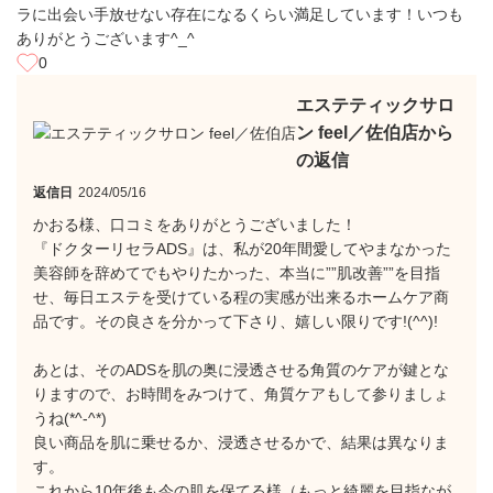
ラに出会い手放せない存在になるくらい満足しています！いつも
ありがとうございます^_^
0
エステティックサロ
ン feel／佐伯店から
の返信
返信日
2024/05/16
かおる様、口コミをありがとうございました！
『ドクターリセラADS』は、私が20年間愛してやまなかった
美容師を辞めてでもやりたかった、本当に””肌改善””を目指
せ、毎日エステを受けている程の実感が出来るホームケア商
品です。その良さを分かって下さり、嬉しい限りです!(^^)!
あとは、そのADSを肌の奥に浸透させる角質のケアが鍵とな
りますので、お時間をみつけて、角質ケアもして参りましょ
うね(*^-^*)
良い商品を肌に乗せるか、浸透させるかで、結果は異なりま
す。
これから10年後も今の肌を保てる様（もっと綺麗を目指なが