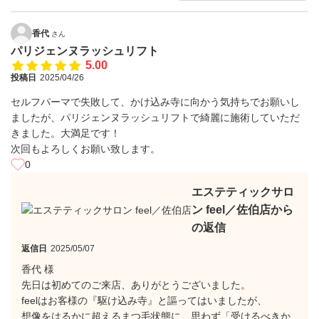
香代
さん
パリジェンヌラッシュリフト
5.00
投稿日
2025/04/26
セルフパーマで失敗して、かけ込み寺に向かう気持ちでお願いし
ましたが、パリジェンヌラッシュリフトで綺麗に施術していただ
きました。大満足です！
次回もよろしくお願い致します。
0
エステティックサロ
ン feel／佐伯店から
の返信
返信日
2025/05/07
香代 様
先日は初めてのご来店、ありがとうございました。
feelはお客様の『駆け込み寺』と謳ってはいましたが、
想像をはるかに超えるまつ毛状態に、思わず「受けるべきか