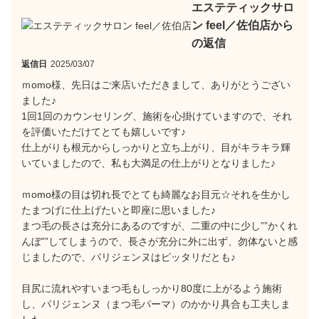
エステティックサロ
ン feel／佐伯店から
の返信
返信日
2025/03/07
ｍomo様、先日はご来店いただきまして、ありがとうござい
ました♪
1回1回のカウンセリング、施術を心掛けていますので、それ
を評価いただけてとても嬉しいです♪
仕上がりも根元からしっかりと立ち上がり、目がキラキラ輝
いていましたので、私も大満足の仕上がりとなりました♪
ｍomo様の目は切れ長でとても綺麗なお目元☆それを生かし
たまつげに仕上げたいと即座に思いました♪
まつ毛の長さは充分にあるのですが、二重の中に少し””かくれ
んぼ””してしまうので、長さが充分に外に出ず、勿体ないと感
じましたので、パリジェンヌはピッタリだとも♪
目尻に流れやすいまつ毛もしっかり80度に上がるよう施術
し、パリジェンヌ（まつ毛パーマ）のかかり具合も工夫しま