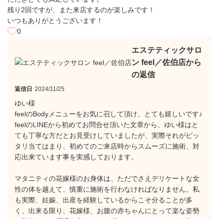
残り2回ですが、また来店するのが楽しみです！
いつもありがとうございます！
0
エステティックサロ
ン feel／佐伯店から
の返信
返信日
2024/11/25
ゆい様
feelのBodyメニューをお気に召して頂け、とても嬉しいです♪
feelのLINEから初めてお問合せ頂いた文章から、ゆい様はと
ても丁寧な方だとお見受けしていましたが、実際それがピッ
タリ当てはまり、初めてのご来店時からスムーズに施術、対
応出来ています事を実感しております。
マタニティの花嫁様のお身体は、ただでさえデリケートな女
性の体を越えて、慎重に施術を行わなければなりません。私
も実際、妊娠、出産を経験しているからこそ分ることが多
く、出来る限り、花嫁様、お腹の赤ちゃんにとって楽な姿勢