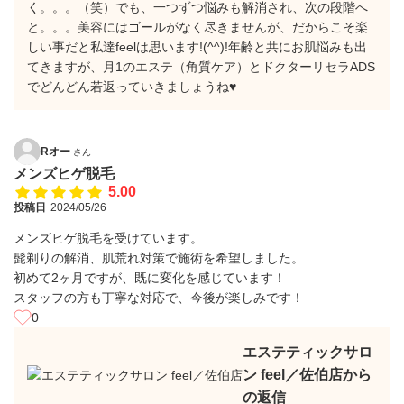
く。。。（笑）でも、一つずつ悩みも解消され、次の段階へ
と。。。美容にはゴールがなく尽きませんが、だからこそ楽
しい事だと私達feelは思います!(^^)!年齢と共にお肌悩みも出
てきますが、月1のエステ（角質ケア）とドクターリセラADS
でどんどん若返っていきましょうね♥
Rオー
さん
メンズヒゲ脱毛
5.00
投稿日
2024/05/26
メンズヒゲ脱毛を受けています。
髭剃りの解消、肌荒れ対策で施術を希望しました。
初めて2ヶ月ですが、既に変化を感じています！
スタッフの方も丁寧な対応で、今後が楽しみです！
0
エステティックサロ
ン feel／佐伯店から
の返信