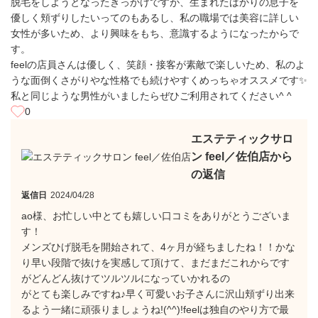
脱毛をしようとなったきっかけですが、生まれたばかりの息子を
優しく頬ずりしたいってのもあるし、私の職場では美容に詳しい
女性が多いため、より興味をもち、意識するようになったからで
す。
feelの店員さんは優しく、笑顔・接客が素敵で楽しいため、私のよ
うな面倒くさがりやな性格でも続けやすくめっちゃオススメです✨
私と同じような男性がいましたらぜひご利用されてください^ ^
0
エステティックサロ
ン feel／佐伯店から
の返信
返信日
2024/04/28
ao様、お忙しい中とても嬉しい口コミをありがとうございま
す！
メンズひげ脱毛を開始されて、4ヶ月が経ちましたね！！かな
り早い段階で抜けを実感して頂けて、まだまだこれからです
がどんどん抜けてツルツルになっていかれるの
がとても楽しみですね♪早く可愛いお子さんに沢山頬ずり出来
るよう一緒に頑張りましょうね!(^^)!feelは独自のやり方で最