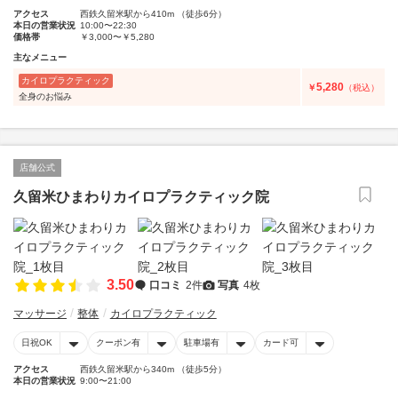
アクセス
西鉄久留米駅から410m （徒歩6分）
本日の営業状況
10:00〜22:30
価格帯
￥3,000〜￥5,280
主なメニュー
カイロプラクティック
5,280
￥
（税込）
全身のお悩み
店舗公式
久留米ひまわりカイロプラクティック院
3.50
口コミ
2件
写真
4枚
マッサージ
整体
カイロプラクティック
日祝OK
クーポン有
駐車場有
カード可
アクセス
西鉄久留米駅から340m （徒歩5分）
本日の営業状況
9:00〜21:00