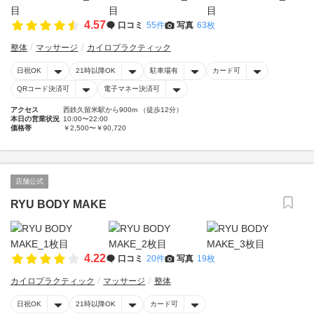
4.57
口コミ
55件
写真
63枚
整体
マッサージ
カイロプラクティック
日祝OK
21時以降OK
駐車場有
カード可
QRコード決済可
電子マネー決済可
アクセス
西鉄久留米駅から900m （徒歩12分）
本日の営業状況
10:00〜22:00
価格帯
￥2,500〜￥90,720
店舗公式
RYU BODY MAKE
4.22
口コミ
20件
写真
19枚
カイロプラクティック
マッサージ
整体
日祝OK
21時以降OK
カード可