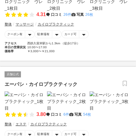
4.31
口コミ
26件
写真
26枚
整体
マッサージ
カイロプラクティック
クーポン有
駐車場有
カード可
アクセス
西鉄久留米駅から1.3km （徒歩17分）
本日の営業状況
10:00〜17:00
価格帯
￥3,000〜￥21,000
店舗公式
エーパシ・カイロプラクティック
3.80
口コミ
6件
写真
54枚
整体
エステ
カイロプラクティック
クーポン有
駐車場有
カード可