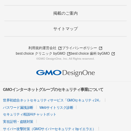
掲載のご案内
サイトマップ
利用規約
運営会社
プライバシーポリシー
best choice クリニック byGMO
best choice 歯科 byGMO
©GMO DesignOne, Inc. All Rights reserved.
GMOインターネットグループのセキュリティ事業について
世界初総合ネットセキュリティサービス「GMOセキュリティ24」
パスワード漏洩診断
Webサイトリスク診断
セキュリティ相談AIチャットボット
実在証明・盗聴対策
サイバー攻撃対策（GMOサイバーセキュリティ byイエラエ）