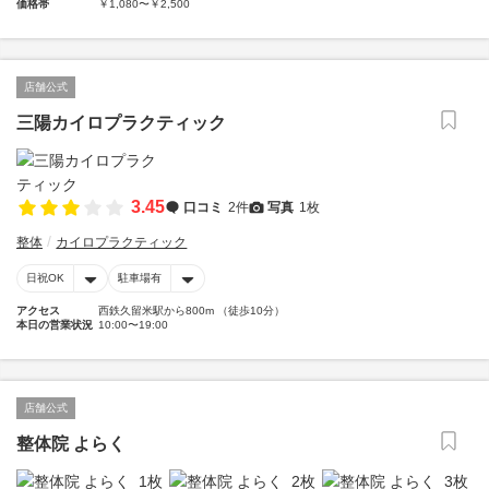
価格帯
￥1,080〜￥2,500
店舗公式
三陽カイロプラクティック
3.45
口コミ
2件
写真
1枚
整体
カイロプラクティック
日祝OK
駐車場有
アクセス
西鉄久留米駅から800m （徒歩10分）
本日の営業状況
10:00〜19:00
店舗公式
整体院 よらく