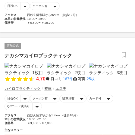
日祝OK
クーポン有
アクセス
西鉄久留米駅から920m （徒歩12分）
本日の営業状況
10:00〜19:00
価格帯
￥5,500〜￥18,700
店舗公式
ナカシマカイロプラクティック
4.70
口コミ
167件
写真
25枚
カイロプラクティック
整体
エステ
日祝OK
クーポン有
駐車場有
カード可
QRコード決済可
アクセス
西鉄久留米駅から1.4km （徒歩18分）
本日の営業状況
10:30〜21:00
価格帯
￥3,800〜￥7,000
主なメニュー