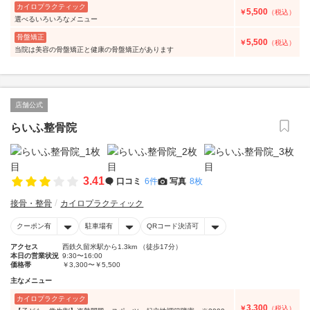
カイロプラクティック
5,500
￥
（税込）
選べるいろいろなメニュー
骨盤矯正
5,500
￥
（税込）
当院は美容の骨盤矯正と健康の骨盤矯正があります
店舗公式
らいふ整骨院
3.41
口コミ
6件
写真
8枚
接骨・整骨
カイロプラクティック
クーポン有
駐車場有
QRコード決済可
アクセス
西鉄久留米駅から1.3km （徒歩17分）
本日の営業状況
9:30〜16:00
価格帯
￥3,300〜￥5,500
主なメニュー
カイロプラクティック
3,300
￥
（税込）