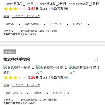
3.44
口コミ
4件
写真
5枚
整体
カイロプラクティック
日祝OK
21時以降OK
クーポン有
駐車場有
アクセス
西鉄久留米駅から1km （徒歩13分）
本日の営業状況
14:00〜22:00
店舗公式
振武整體手技院
3.29
口コミ
3件
写真
9枚
整体
カイロプラクティック
出張・訪問対応
日祝OK
駐車場有
アクセス
西鉄久留米駅から330m （徒歩5分）
本日の営業状況
9:00〜19:00