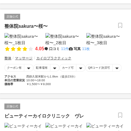
店舗公式
整体院sakura〜桜〜
4.05
口コミ
11件
写真
11枚
整体
マッサージ
カイロプラクティック
クーポン有
駐車場有
カード可
QRコード決済可
アクセス
西鉄久留米駅から1.8km （徒歩23分）
本日の営業状況
10:00〜18:00
価格帯
￥1,500〜￥9,000
店舗公式
ビューティーカイロクリニック ヴレ