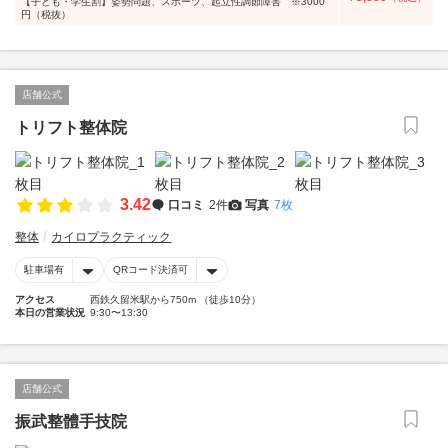
【子ども・学生割】姿勢問題、スポーツ、起立性調節障害 ※3000
円（税抜）
店舗公式
トリフト整体院
3.42
口コミ
2件
写真
7枚
整体
カイロプラクティック
駐車場有
QRコード決済可
アクセス
西鉄久留米駅から750m （徒歩10分）
本日の営業状況
9:30〜13:30
店舗公式
振武整體手技院