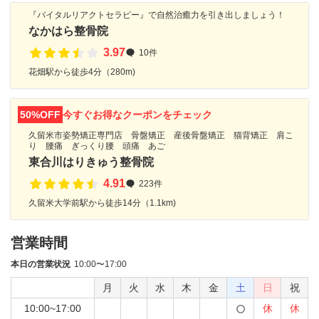
『バイタルリアクトセラピー』で自然治癒力を引き出しましょう！
なかはら整骨院
3.97
10件
花畑駅から徒歩4分（280m)
50%OFF
今すぐお得なクーポンをチェック
久留米市姿勢矯正専門店 骨盤矯正 産後骨盤矯正 猫背矯正 肩こ
り 腰痛 ぎっくり腰 頭痛 あご
東合川はりきゅう整骨院
4.91
223件
久留米大学前駅から徒歩14分（1.1km)
営業時間
本日の営業状況
10:00〜17:00
月
火
水
木
金
土
日
祝
10:00~17:00
休
休