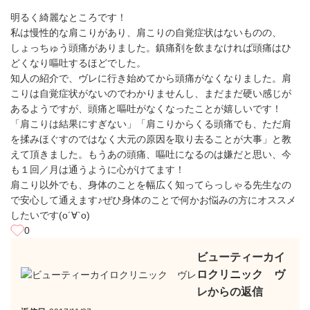
明るく綺麗なところです！
私は慢性的な肩こりがあり、肩こりの自覚症状はないものの、
しょっちゅう頭痛がありました。鎮痛剤を飲まなければ頭痛はひ
どくなり嘔吐するほどでした。
知人の紹介で、ヴレに行き始めてから頭痛がなくなりました。肩
こりは自覚症状がないのでわかりませんし、まだまだ硬い感じが
あるようですが、頭痛と嘔吐がなくなったことが嬉しいです！
「肩こりは結果にすぎない」「肩こりからくる頭痛でも、ただ肩
を揉みほぐすのではなく大元の原因を取り去ることが大事」と教
えて頂きました。もうあの頭痛、嘔吐になるのは嫌だと思い、今
も１回／月は通うように心がけてます！
肩こり以外でも、身体のことを幅広く知ってらっしゃる先生なの
で安心して通えます♪ぜひ身体のことで何かお悩みの方にオススメ
したいです(о´∀`о)
0
ビューティーカイ
ロクリニック ヴ
レからの返信