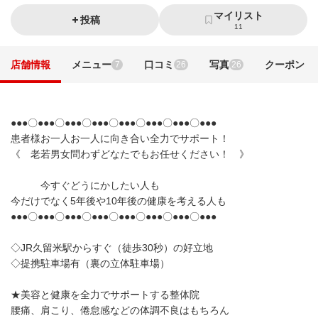
マイリスト
投稿
11
店舗情報
メニュー
口コミ
写真
クーポン
7
26
26
●●●〇●●●〇●●●〇●●●〇●●●〇●●●〇●●●〇●●●
患者様お一人お一人に向き合い全力でサポート！
《 老若男女問わずどなたでもお任せください！ 》
今すぐどうにかしたい人も
今だけでなく5年後や10年後の健康を考える人も
●●●〇●●●〇●●●〇●●●〇●●●〇●●●〇●●●〇●●●
◇JR久留米駅からすぐ（徒歩30秒）の好立地
◇提携駐車場有（裏の立体駐車場）
★美容と健康を全力でサポートする整体院
腰痛、肩こり、倦怠感などの体調不良はもちろん