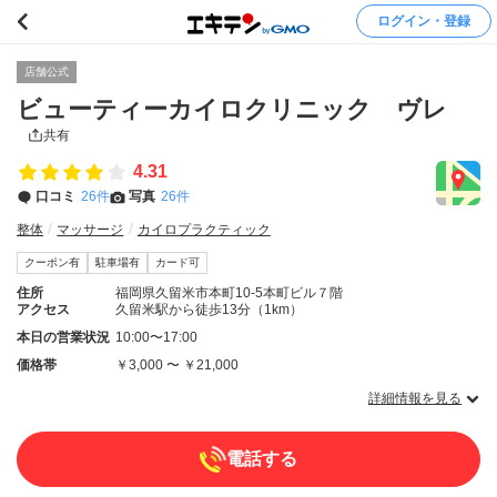
ログイン・登録
店舗公式
ビューティーカイロクリニック ヴレ
共有
4.31
口コミ
26件
写真
26件
整体
マッサージ
カイロプラクティック
クーポン有
駐車場有
カード可
住所
福岡県久留米市本町10-5本町ビル７階
アクセス
久留米駅から徒歩13分（1km）
本日の営業状況
10:00〜17:00
価格帯
￥3,000 〜 ￥21,000
詳細情報を見る
電話する