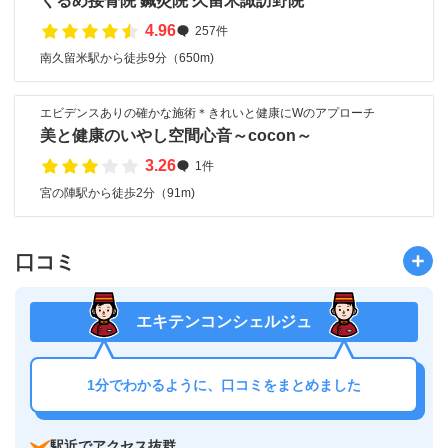
くるめ接骨院 鍼灸院 久留米諏訪野院
4.96
257件
南久留米駅から徒歩9分（650m)
エビデンスありの確かな施術＊きれいと健康にWのアプローチ
美と健康のいやし空間心音～cocon～
3.26
1件
宮の陣駅から徒歩2分（91m)
口コミ
エキテンコンシェルジュ
1分でわかるように、口コミをまとめました
駅近でアクセス抜群