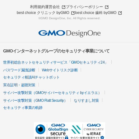
利用規約
運営会社
プライバシーポリシー
best choice クリニック byGMO
best choice 歯科 byGMO
©GMO DesignOne, Inc. All Rights reserved.
GMOインターネットグループのセキュリティ事業について
世界初総合ネットセキュリティサービス「GMOセキュリティ24」
パスワード漏洩診断
Webサイトリスク診断
セキュリティ相談AIチャットボット
実在証明・盗聴対策
サイバー攻撃対策（GMOサイバーセキュリティ byイエラエ）
サイバー攻撃対策（GMO Flatt Security）
なりすまし対策
セキュリティ事業の軌跡