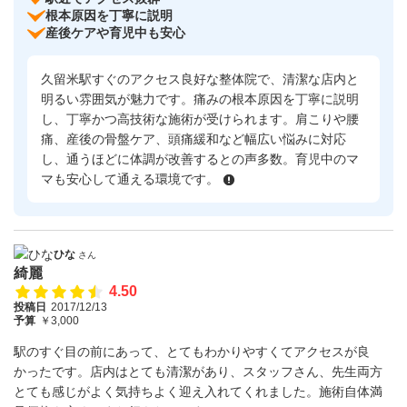
根本原因を丁寧に説明
産後ケアや育児中も安心
久留米駅すぐのアクセス良好な整体院で、清潔な店内と
明るい雰囲気が魅力です。痛みの根本原因を丁寧に説明
し、丁寧かつ高技術な施術が受けられます。肩こりや腰
痛、産後の骨盤ケア、頭痛緩和など幅広い悩みに対応
し、通うほどに体調が改善するとの声多数。育児中のマ
マも安心して通える環境です。
ひな
さん
綺麗
4.50
投稿日
2017/12/13
予算
￥3,000
駅のすぐ目の前にあって、とてもわかりやすくてアクセスが良
かったです。店内はとても清潔があり、スタッフさん、先生両方
とても感じがよく気持ちよく迎え入れてくれました。施術自体満