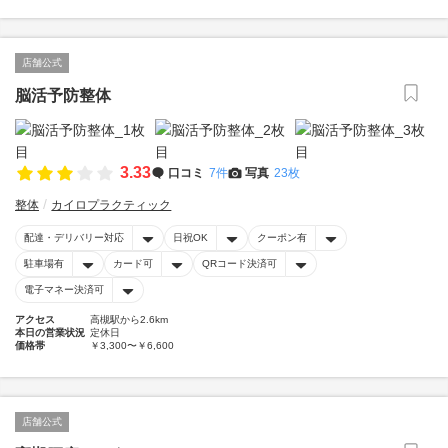
店舗公式
脳活予防整体
3.33
口コミ
7件
写真
23枚
整体
カイロプラクティック
配達・デリバリー対応
日祝OK
クーポン有
駐車場有
カード可
QRコード決済可
電子マネー決済可
アクセス
高槻駅から2.6km
本日の営業状況
定休日
価格帯
￥3,300〜￥6,600
店舗公式