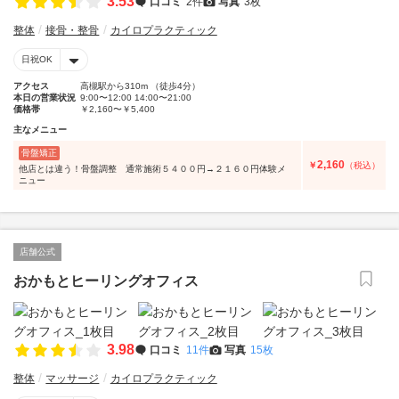
3.53
口コミ
2件
写真
3枚
整体
接骨・整骨
カイロプラクティック
日祝OK
アクセス
高槻駅から310m （徒歩4分）
本日の営業状況
9:00〜12:00 14:00〜21:00
価格帯
￥2,160〜￥5,400
主なメニュー
骨盤矯正
2,160
￥
（税込）
他店とは違う！骨盤調整 通常施術５４００円→２１６０円体験メ
ニュー
店舗公式
おかもとヒーリングオフィス
3.98
口コミ
11件
写真
15枚
整体
マッサージ
カイロプラクティック