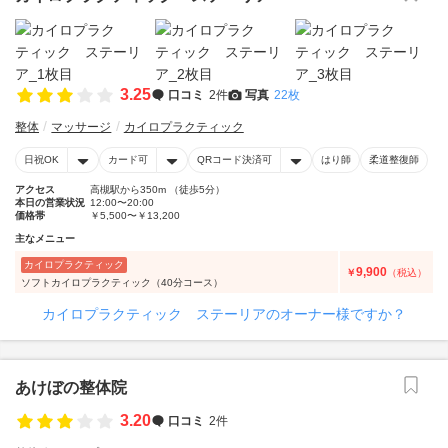
3.25
口コミ
2件
写真
22枚
整体
マッサージ
カイロプラクティック
日祝OK
カード可
QRコード決済可
はり師
柔道整復師
アクセス
高槻駅から350m （徒歩5分）
本日の営業状況
12:00〜20:00
価格帯
￥5,500〜￥13,200
主なメニュー
カイロプラクティック
9,900
￥
（税込）
ソフトカイロプラクティック（40分コース）
カイロプラクティック ステーリアのオーナー様ですか？
あけぼの整体院
3.20
口コミ
2件