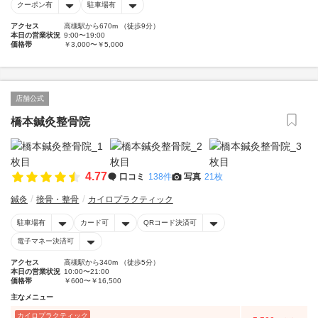
クーポン有
駐車場有
アクセス
高槻駅から670m （徒歩9分）
本日の営業状況
9:00〜19:00
価格帯
￥3,000〜￥5,000
店舗公式
橋本鍼灸整骨院
4.77
口コミ
138件
写真
21枚
鍼灸
接骨・整骨
カイロプラクティック
駐車場有
カード可
QRコード決済可
電子マネー決済可
アクセス
高槻駅から340m （徒歩5分）
本日の営業状況
10:00〜21:00
価格帯
￥600〜￥16,500
主なメニュー
カイロプラクティック