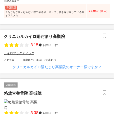
主なメニュー
骨盤矯正
4,950
￥
（税込）
☆なかなか良くならない腰の辛さや、ギックリ腰を繰り返している方
オススメ☆
クリニカルカイロ陽だまり高槻院
3.15
口コミ
1件
カイロプラクティック
アクセス
高槻駅から260m （徒歩4分）
クリニカルカイロ陽だまり高槻院のオーナー様ですか？
店舗公式
悠然堂整骨院 高槻院
3.38
口コミ
1件