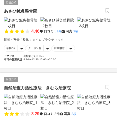
店舗公式
あさひ鍼灸整骨院
4.46
口コミ
31件
写真
9枚
接骨・整骨
整体
カイロプラクティック
早朝OK
クーポン有
駐車場有
アクセス
高槻駅から3.6km
本日の営業状況
8:30〜12:30 15:00〜20:00
店舗公式
自然治癒力活性療法 きむら治療院
3.29
口コミ
3件
写真
8枚