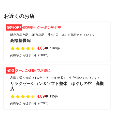
お近くのお店
50%OFF
特別割引クーポン発行中
阪急高槻市駅 JR高槻駅 徒歩3分 本にも掲載されています
高槻整骨院
4.85
4160件
高槻駅から徒歩5分（380m)
値引
クーポン利用でお得に
高槻で愛され続け1６年。沢山のお客様にご好評頂いております♪
リラクゼーション＆ソフト整体 ほぐしの館 高槻
店
4.89
135件
高槻駅から徒歩8分（620m)