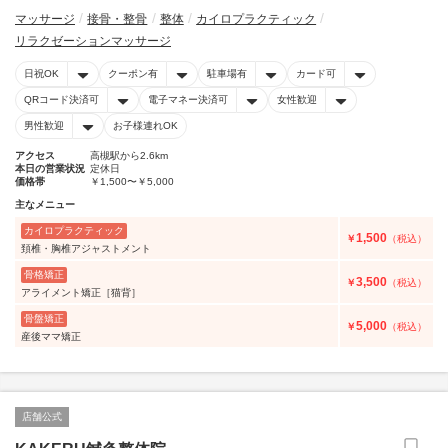
マッサージ
接骨・整骨
整体
カイロプラクティック
リラクゼーションマッサージ
日祝OK
クーポン有
駐車場有
カード可
QRコード決済可
電子マネー決済可
女性歓迎
男性歓迎
お子様連れOK
アクセス
高槻駅から2.6km
本日の営業状況
定休日
価格帯
￥1,500〜￥5,000
主なメニュー
カイロプラクティック
1,500
￥
（税込）
頚椎・胸椎アジャストメント
骨格矯正
3,500
￥
（税込）
アライメント矯正［猫背］
骨盤矯正
5,000
￥
（税込）
産後ママ矯正
店舗公式