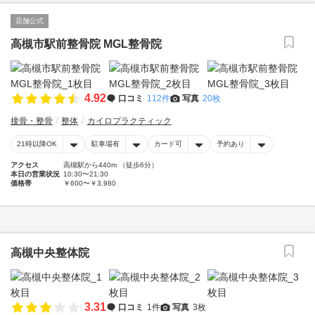
店舗公式
高槻市駅前整骨院 MGL整骨院
4.92
口コミ
112件
写真
20枚
接骨・整骨
整体
カイロプラクティック
21時以降OK
駐車場有
カード可
予約あり
アクセス
高槻駅から440m （徒歩6分）
本日の営業状況
10:30〜21:30
価格帯
￥600〜￥3,980
高槻中央整体院
3.31
口コミ
1件
写真
3枚