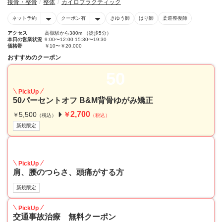
接骨・整骨
整体
カイロプラクティック
ネット予約
クーポン有
きゆう師
はり師
柔道整復師
アクセス
高槻駅から380m （徒歩5分）
本日の営業状況
9:00〜12:00 15:30〜19:30
価格帯
￥10〜￥20,000
おすすめのクーポン
50
PickUp
50パーセントオフ B&M背骨ゆがみ矯正
2,700
5,500
￥
￥
（税込）
（税込）
新規限定
50
PickUp
肩、腰のつらさ、頭痛がする方
新規限定
PickUp
交通事故治療 無料クーポン