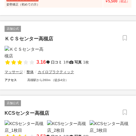
5,500
￥
（税込）
姿勢矯正（初めての方）
店舗公式
ＫＣＳセンター高槻店
3.16
口コミ
1件
写真
1枚
マッサージ
整体
カイロプラクティック
アクセス
高槻駅から260m （徒歩4分）
店舗公式
KCSセンター高槻店