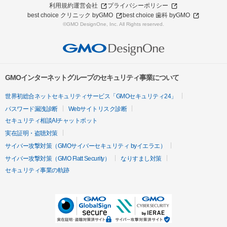
利用規約
運営会社
プライバシーポリシー
best choice クリニック byGMO
best choice 歯科 byGMO
©GMO DesignOne, Inc. All Rights reserved.
GMOインターネットグループのセキュリティ事業について
世界初総合ネットセキュリティサービス「GMOセキュリティ24」
パスワード漏洩診断
Webサイトリスク診断
セキュリティ相談AIチャットボット
実在証明・盗聴対策
サイバー攻撃対策（GMOサイバーセキュリティ byイエラエ）
サイバー攻撃対策（GMO Flatt Security）
なりすまし対策
セキュリティ事業の軌跡