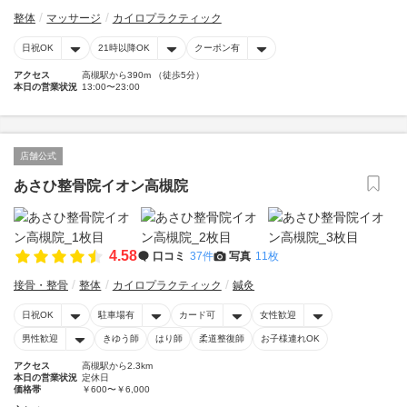
整体
マッサージ
カイロプラクティック
日祝OK
21時以降OK
クーポン有
アクセス
高槻駅から390m （徒歩5分）
本日の営業状況
13:00〜23:00
店舗公式
あさひ整骨院イオン高槻院
4.58
口コミ
37件
写真
11枚
接骨・整骨
整体
カイロプラクティック
鍼灸
日祝OK
駐車場有
カード可
女性歓迎
男性歓迎
きゆう師
はり師
柔道整復師
お子様連れOK
アクセス
高槻駅から2.3km
本日の営業状況
定休日
価格帯
￥600〜￥6,000