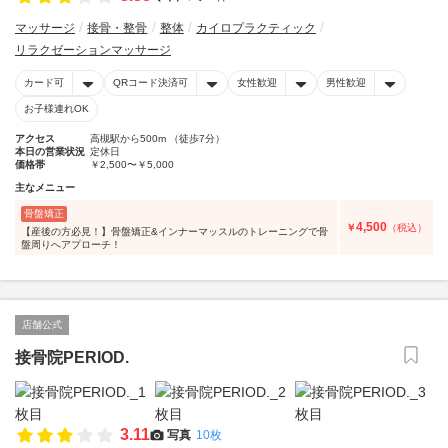
マッサージ
接骨・整骨
整体
カイロプラクティック
リラクゼーションマッサージ
カード可
QRコード決済可
女性歓迎
男性歓迎
お子様連れOK
アクセス
高槻駅から500m （徒歩7分）
本日の営業状況
定休日
価格帯
￥2,500〜￥5,000
主なメニュー
骨盤矯正
4,500
￥
（税込）
【産後の方必見！】骨盤矯正&インナーマッスルのトレーニングで骨
盤周りへアプローチ！
店舗公式
接骨院PERIOD.
3.11
写真
10枚