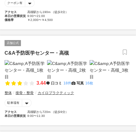
クーポン有
アクセス
高槻駅から190m （徒歩3分）
本日の営業状況
9:00〜21:00
価格帯
￥2,000〜￥4,500
店舗公式
C&A予防医学センター・高槻
3.44
口コミ
18件
写真
16枚
整体
接骨・整骨
カイロプラクティック
駐車場有
アクセス
高槻駅から720m （徒歩9分）
本日の営業状況
9:00〜11:30