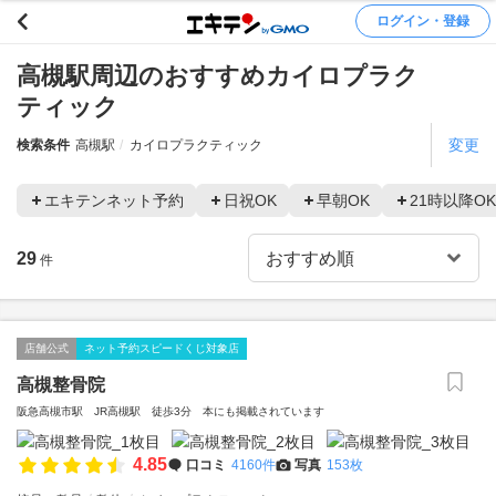
ログイン・登録
高槻駅周辺のおすすめカイロプラク
ティック
変更
検索条件
高槻駅
カイロプラクティック
エキテンネット予約
日祝OK
早朝OK
21時以降OK
29
件
店舗公式
ネット予約スピードくじ対象店
高槻整骨院
阪急高槻市駅 JR高槻駅 徒歩3分 本にも掲載されています
4.85
口コミ
4160件
写真
153枚