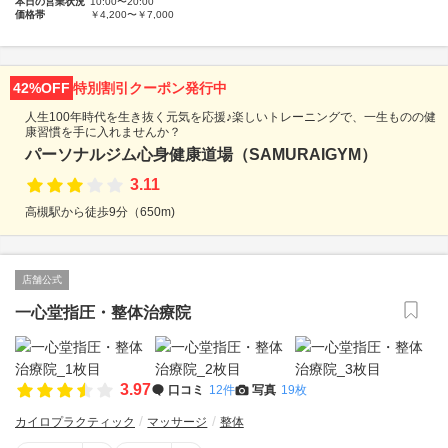
本日の営業状況
10:00〜20:00
価格帯
￥4,200〜￥7,000
42%OFF
特別割引クーポン発行中
人生100年時代を生き抜く元気を応援♪楽しいトレーニングで、一生ものの健
康習慣を手に入れませんか？
パーソナルジム心身健康道場（SAMURAIGYM）
3.11
高槻駅から徒歩9分（650m)
店舗公式
一心堂指圧・整体治療院
3.97
口コミ
12件
写真
19枚
カイロプラクティック
マッサージ
整体