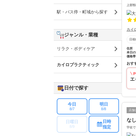
上部頸
駅・バス停・町域から探す
カイ
ジャンル・業種
日祝
リラク・ボディケア
住所
本日の
価格帯
おす
カイロプラクティック
P
エ
日付で探す
今日
明日
8/7
8/8
店舗
な
日時
日曜日
指定
8/9
宇佐で