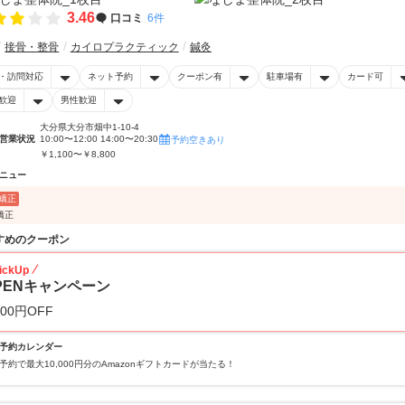
3.46
口コミ
6件
接骨・整骨
カイロプラクティック
鍼灸
・訪問対応
ネット予約
クーポン有
駐車場有
カード可
歓迎
男性歓迎
大分県大分市畑中1-10-4
営業状況
10:00〜12:00 14:00〜20:30
予約空きあり
￥1,100〜￥8,800
ニュー
矯正
矯正
すめのクーポン
ickUp
PENキャンペーン
000円OFF
予約カレンダー
予約で最大10,000円分のAmazonギフトカードが当たる！