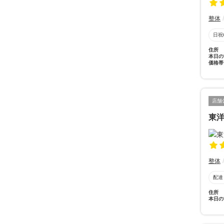
整体
日祝
住所
本日の
価格帯
店舗
東
整体
配達
住所
本日の