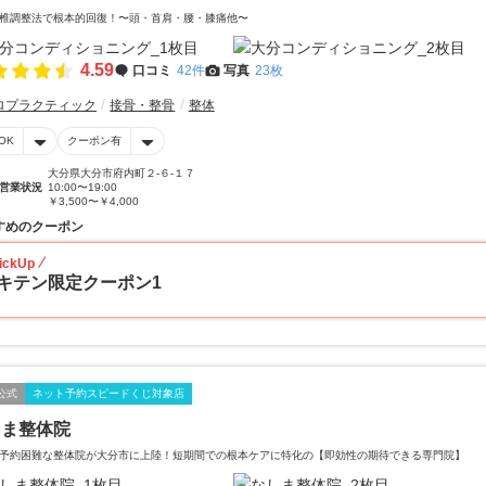
椎調整法で根本的回復！〜頭・首肩・腰・膝痛他〜
4.59
口コミ
42件
写真
23枚
ロプラクティック
接骨・整骨
整体
OK
クーポン有
大分県大分市府内町２-６-１７
営業状況
10:00〜19:00
￥3,500〜￥4,000
すめのクーポン
ickUp
キテン限定クーポン1
公式
ネット予約スピードくじ対象店
しま整体院
予約困難な整体院が大分市に上陸！短期間での根本ケアに特化の【即効性の期待できる専門院】