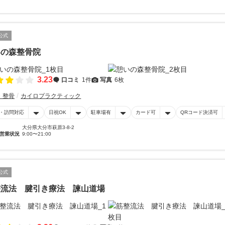
公式
いの森整骨院
3.23
口コミ
1件
写真
6枚
・整骨
カイロプラクティック
・訪問対応
日祝OK
駐車場有
カード可
QRコード決済可
大分県大分市萩原3-8-2
営業状況
9:00〜21:00
公式
整流法 腱引き療法 諫山道場