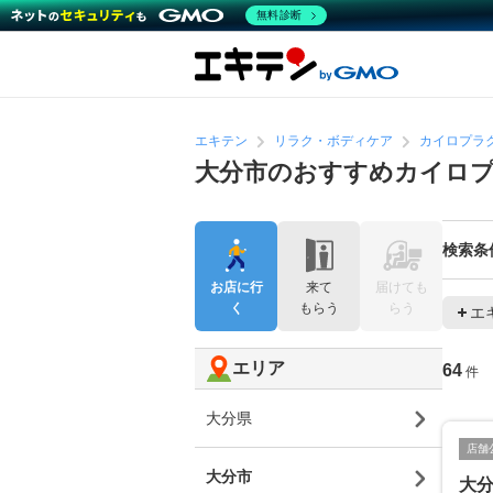
無料診断
エキテン
リラク・ボディケア
カイロプラ
大分市のおすすめカイロ
検索条
お店に行
来て
届けても
く
もらう
らう
エ
エリア
64
件
大分県
店舗
大分市
大