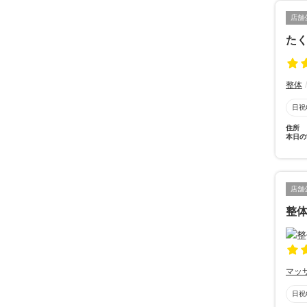
店舗
た
整体
日祝
住所
本日の
店舗
整
マッ
日祝