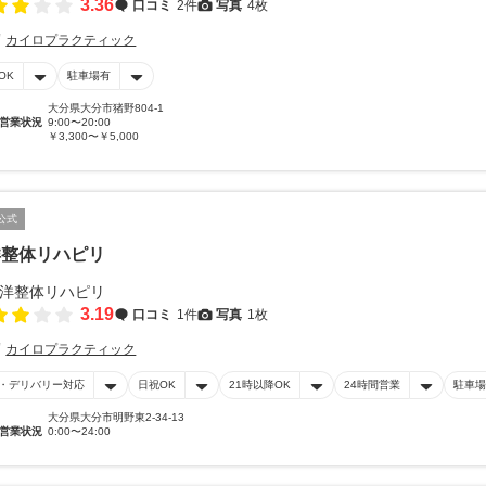
3.36
口コミ
2件
写真
4枚
カイロプラクティック
OK
駐車場有
大分県大分市猪野804-1
営業状況
9:00〜20:00
￥3,300〜￥5,000
公式
洋整体リハピリ
3.19
口コミ
1件
写真
1枚
カイロプラクティック
・デリバリー対応
日祝OK
21時以降OK
24時間営業
駐車場
大分県大分市明野東2-34-13
営業状況
0:00〜24:00