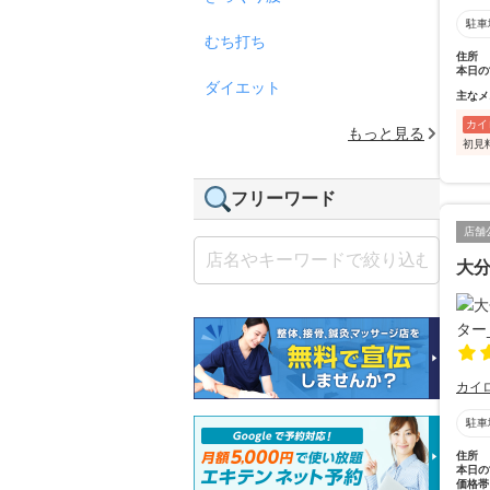
駐車
むち打ち
住所
本日の
ダイエット
主なメ
カイ
もっと見る
初見
フリーワード
店舗
大
カイ
駐車
住所
本日の
価格帯