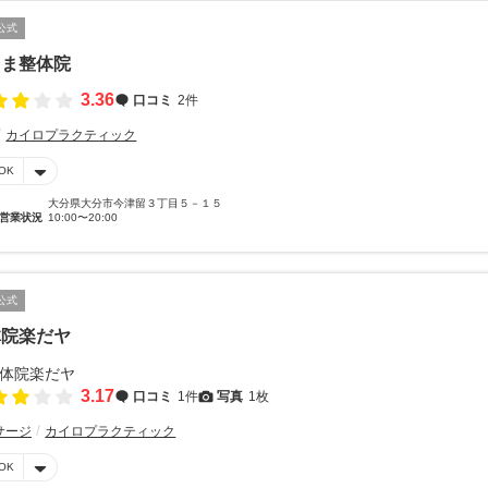
公式
くま整体院
3.36
口コミ
2件
カイロプラクティック
OK
大分県大分市今津留３丁目５－１５
営業状況
10:00〜20:00
公式
体院楽だヤ
3.17
口コミ
1件
写真
1枚
サージ
カイロプラクティック
OK