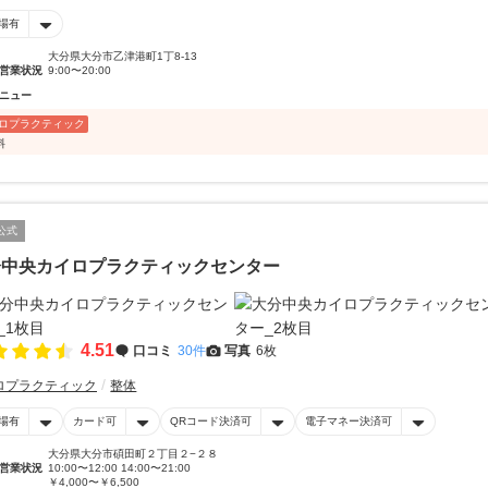
場有
大分県大分市乙津港町1丁8-13
営業状況
9:00〜20:00
ニュー
ロプラクティック
料
公式
分中央カイロプラクティックセンター
4.51
口コミ
30件
写真
6枚
ロプラクティック
整体
場有
カード可
QRコード決済可
電子マネー決済可
大分県大分市碩田町２丁目２−２８
営業状況
10:00〜12:00 14:00〜21:00
￥4,000〜￥6,500