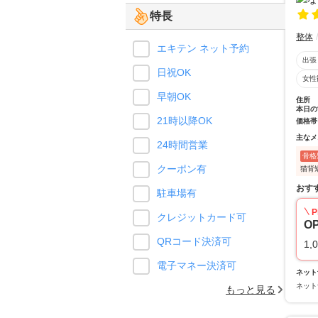
特長
整体
エキテン ネット予約
出張
日祝OK
女性
早朝OK
住所
本日の
21時以降OK
価格帯
主なメ
24時間営業
骨格
クーポン有
猫背
おす
駐車場有
P
クレジットカード可
O
QRコード決済可
1,
電子マネー決済可
ネット
ネット
もっと見る