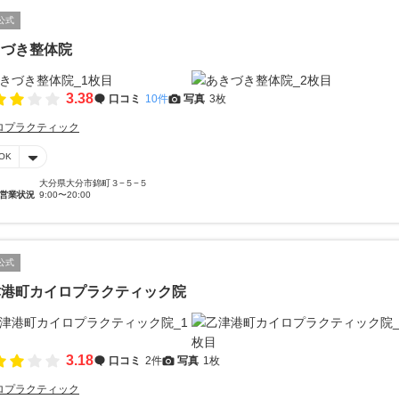
公式
きづき整体院
3.38
口コミ
10件
写真
3枚
ロプラクティック
OK
大分県大分市錦町３−５−５
営業状況
9:00〜20:00
公式
津港町カイロプラクティック院
3.18
口コミ
2件
写真
1枚
ロプラクティック