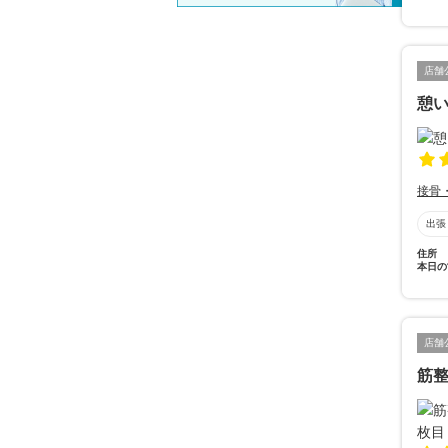
店舗
憩
接骨
出張
住所
本日の
店舗
筋