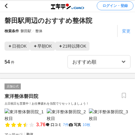
ログイン・登録
磐田駅周辺のおすすめ整体院
変更
検索条件
磐田駅
整体
日祝OK
早朝OK
21時以降OK
54
件
店舗公式
東洋整体磐田院
土日祝日も営業中！お仕事疲れを当院でリセットしましょう！
3.76
口コミ
7件
写真
10枚
マッサージ
整体