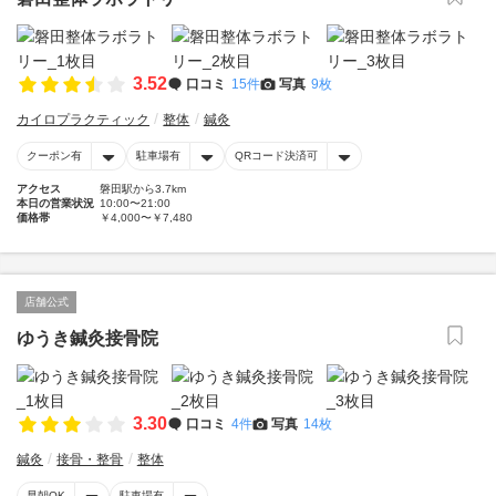
3.52
口コミ
15件
写真
9枚
カイロプラクティック
整体
鍼灸
クーポン有
駐車場有
QRコード決済可
アクセス
磐田駅から3.7km
本日の営業状況
10:00〜21:00
価格帯
￥4,000〜￥7,480
店舗公式
ゆうき鍼灸接骨院
3.30
口コミ
4件
写真
14枚
鍼灸
接骨・整骨
整体
早朝OK
駐車場有