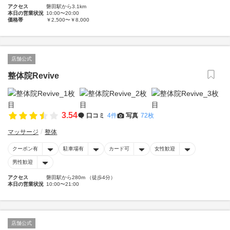
アクセス
磐田駅から3.1km
本日の営業状況
10:00〜20:00
価格帯
￥2,500〜￥8,000
店舗公式
整体院Revive
3.54
口コミ
4件
写真
72枚
マッサージ
整体
クーポン有
駐車場有
カード可
女性歓迎
男性歓迎
アクセス
磐田駅から280m （徒歩4分）
本日の営業状況
10:00〜21:00
店舗公式