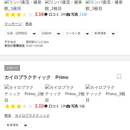
3.16
口コミ
3件
写真
21枚
マッサージ
整体
出張・訪問対応
日祝OK
クーポン有
駐車場有
アクセス
磐田駅から2.2km
本日の営業状況
9:00〜19:00
店舗公式
カイロプラクティック Primo
3.15
口コミ
1件
写真
5枚
整体
カイロプラクティック
駐車場有