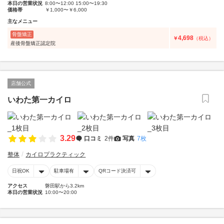
本日の営業状況
8:00〜12:00 15:00〜19:30
価格帯
￥1,000〜￥6,000
主なメニュー
骨盤矯正
4,698
￥
（税込）
産後骨盤矯正認定院
店舗公式
いわた第一カイロ
3.29
口コミ
2件
写真
7枚
整体
カイロプラクティック
日祝OK
駐車場有
QRコード決済可
アクセス
磐田駅から3.2km
本日の営業状況
10:00〜20:00