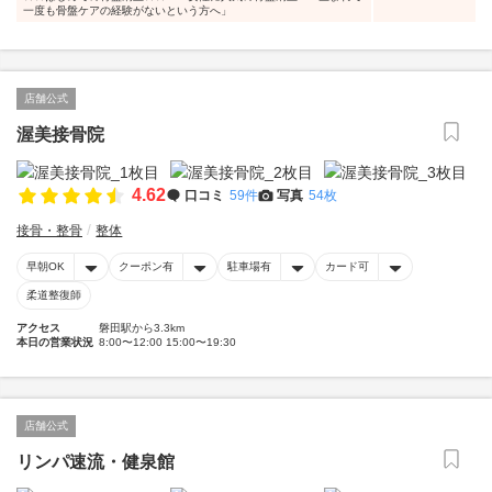
一度も骨盤ケアの経験がないという方へ」
店舗公式
渥美接骨院
4.62
口コミ
59件
写真
54枚
接骨・整骨
整体
早朝OK
クーポン有
駐車場有
カード可
柔道整復師
アクセス
磐田駅から3.3km
本日の営業状況
8:00〜12:00 15:00〜19:30
店舗公式
リンパ速流・健泉館