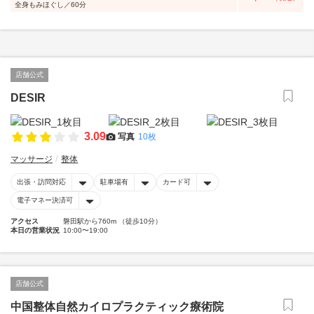
全身もみほぐし／60分
店舗公式
DESIR
3.09
写真
10枚
マッサージ
整体
出張・訪問対応
駐車場有
カード可
電子マネー決済可
アクセス
磐田駅から760m （徒歩10分）
本日の営業状況
10:00〜19:00
店舗公式
中国整体自然カイロプラクティック療術院