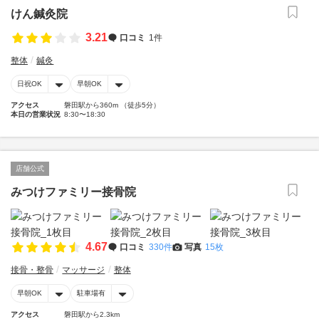
けん鍼灸院
3.21
口コミ
1件
整体
鍼灸
日祝OK
早朝OK
アクセス
磐田駅から360m （徒歩5分）
本日の営業状況
8:30〜18:30
店舗公式
みつけファミリー接骨院
4.67
口コミ
330件
写真
15枚
接骨・整骨
マッサージ
整体
早朝OK
駐車場有
アクセス
磐田駅から2.3km