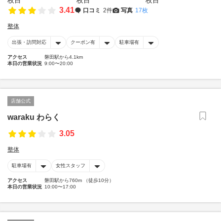
3.41
口コミ
2件
写真
17枚
整体
出張・訪問対応
クーポン有
駐車場有
アクセス
磐田駅から4.1km
本日の営業状況
9:00〜20:00
店舗公式
waraku わらく
3.05
整体
駐車場有
女性スタッフ
アクセス
磐田駅から760m （徒歩10分）
本日の営業状況
10:00〜17:00