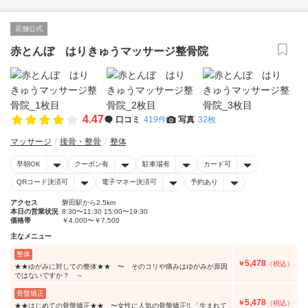
店舗公式
赤とんぼ はりきゅうマッサージ整骨院
4.47
口コミ
419件
写真
32枚
マッサージ
接骨・整骨
整体
早朝OK
クーポン有
駐車場有
カード可
QRコード決済可
電子マネー決済可
予約あり
アクセス
磐田駅から2.5km
本日の営業状況
8:30〜11:30 15:00〜19:30
価格帯
￥4,000〜￥7,500
主なメニュー
整体
5,478
￥
（税込）
★★ゆがみに対しての整体★★ 〜 そのコリや痛みはゆがみが原因
ではないですか？ ～
骨盤矯正
5,478
￥
（税込）
★★はじめての骨盤矯正★★ 〜女性に人気の骨盤矯正!! 「生まれて