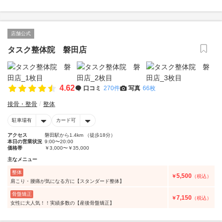
店舗公式
タスク整体院 磐田店
4.62
口コミ
270件
写真
66枚
接骨・整骨
整体
駐車場有
カード可
アクセス
磐田駅から1.4km （徒歩18分）
本日の営業状況
9:00〜20:00
価格帯
￥3,000〜￥35,000
主なメニュー
整体
5,500
￥
（税込）
肩こり・腰痛が気になる方に【スタンダード整体】
骨盤矯正
7,150
￥
（税込）
女性に大人気！！実績多数の【産後骨盤矯正】