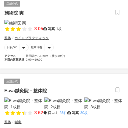
店舗公式
施術院 爽
3.05
写真
1枚
整体
カイロプラクティック
日祝OK
駐車場有
アクセス
磐田駅から1.5km （徒歩19分）
本日の営業状況
9:00〜19:00
店舗公式
E-wa鍼灸院・整体院
3.62
口コミ
36件
写真
30枚
整体
鍼灸