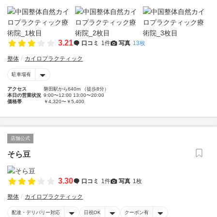
3.21
口コミ
1件
写真
13枚
整体
カイロプラクティック
駐車場有
アクセス
磐田駅から640m （徒歩8分）
本日の営業状況
9:00〜12:00 13:00〜20:00
価格帯
￥4,320〜￥5,400
店舗公式
そら豆
3.30
口コミ
1件
写真
1枚
整体
カイロプラクティック
配達・デリバリー対応
日祝OK
クーポン有