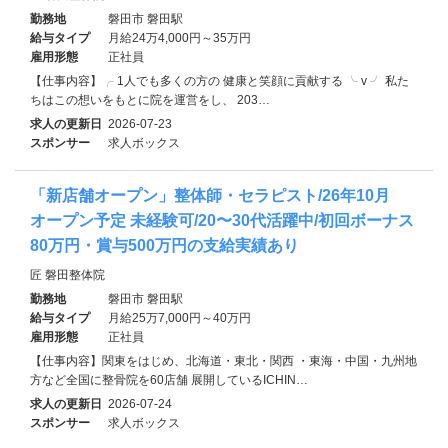
勤務地
磐田市 磐田駅
給与タイプ
月給24万4,000円～35万円
雇用形態
正社員
【仕事内容】╭ 1人でも多くの方の 健康と笑顔に貢献する ╰ v ╯ 私た
ちはこの想いをもとに院を運営をし、 203…
求人の更新日
2026-07-23
スポンサー
求人ボックス
「新店舗オープン」整体師・セラピスト/26年10月
オープン予定 未経験可/20〜30代活躍中/初回ボーナス
80万円・賞与500万円の支給実績あり
匠 磐田整体院
勤務地
磐田市 磐田駅
給与タイプ
月給25万7,000円～40万円
雇用形態
正社員
【仕事内容】関東をはじめ、北海道・東北・関西 ・東海・中国・九州地
方など全国に整骨院を60店舗 展開しているICHIN…
求人の更新日
2026-07-24
スポンサー
求人ボックス