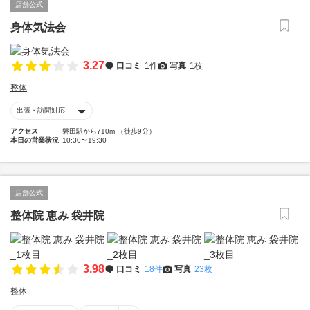
店舗公式
身体気法会
3.27
口コミ
1件
写真
1枚
整体
出張・訪問対応
アクセス
磐田駅から710m （徒歩9分）
本日の営業状況
10:30〜19:30
店舗公式
整体院 恵み 袋井院
3.98
口コミ
18件
写真
23枚
整体