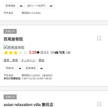
駐車場有
QRコード決済可
アクセス
磐田駅から2.6km
店舗公式
西尾接骨院
3.19
口コミ
1件
写真
1枚
接骨・整骨
マッサージ
整体
早朝OK
駐車場有
アクセス
磐田駅から410m （徒歩6分）
本日の営業状況
7:30〜11:30 14:00〜18:00
店舗公式
asian relaxation villa 磐田店