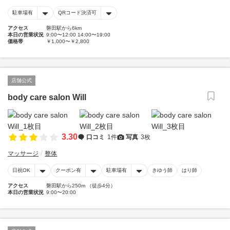
駐車場有
QRコード決済可
アクセス
磐田駅から6km
本日の営業状況
9:00〜12:00 14:00〜19:00
価格帯
￥1,000〜￥2,800
店舗公式
body care salon Will
3.30
口コミ
1件
写真
3枚
マッサージ
整体
日祝OK
クーポン有
駐車場有
きゆう師
はり師
アクセス
磐田駅から250m （徒歩4分）
本日の営業状況
9:00〜20:00