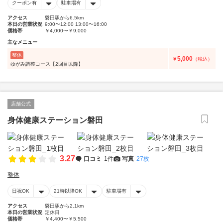
クーポン有
駐車場有
アクセス
磐田駅から6.5km
本日の営業状況
9:00〜12:00 13:00〜16:00
価格帯
￥4,000〜￥9,000
主なメニュー
整体
5,000
￥
（税込）
ゆがみ調整コース【2回目以降】
店舗公式
身体健康ステーション磐田
3.27
口コミ
1件
写真
27枚
整体
日祝OK
21時以降OK
駐車場有
アクセス
磐田駅から2.1km
本日の営業状況
定休日
価格帯
￥4,400〜￥5,500