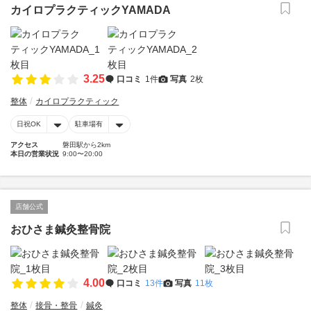
カイロプラクティックYAMADA
3.25
口コミ
1件
写真
2枚
整体
カイロプラクティック
日祝OK
駐車場有
アクセス
磐田駅から2km
本日の営業状況
9:00〜20:00
店舗公式
おひさま鍼灸整骨院
4.00
口コミ
13件
写真
11枚
整体
接骨・整骨
鍼灸