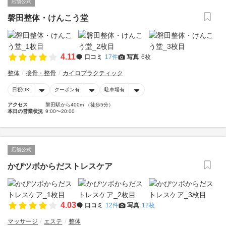
店舗公式
磐田整体・けんこう堂
4.11
口コミ
17件
写真
6枚
整体
接骨・整骨
カイロプラクティック
日祝OK
クーポン有
駐車場有
アクセス
磐田駅から400m （徒歩5分）
本日の営業状況
9:00〜20:00
店舗公式
かぴツボからだストレスケア
4.03
口コミ
12件
写真
12枚
マッサージ
エステ
整体