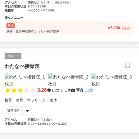
アクセス
磐田駅から1.1km （徒歩14分）
本日の営業状況
9:00〜21:00
価格帯
￥4,000〜￥6,000
主なメニュー
整体
6,000
￥
（税込）
腰痛・坐骨神経痛のような不調の整体
店舗公式
わたなべ接骨院
3.26
口コミ
1件
写真
11枚
接骨・整骨
マッサージ
整体
駐車場有
アクセス
磐田駅から4.5km
本日の営業状況
9:00〜12:00 16:00〜21:00