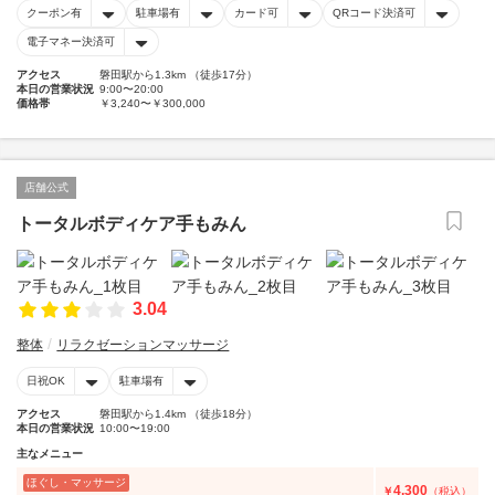
クーポン有
駐車場有
カード可
QRコード決済可
電子マネー決済可
アクセス
磐田駅から1.3km （徒歩17分）
本日の営業状況
9:00〜20:00
価格帯
￥3,240〜￥300,000
店舗公式
トータルボディケア手もみん
3.04
整体
リラクゼーションマッサージ
日祝OK
駐車場有
アクセス
磐田駅から1.4km （徒歩18分）
本日の営業状況
10:00〜19:00
主なメニュー
ほぐし・マッサージ
4,300
￥
（税込）