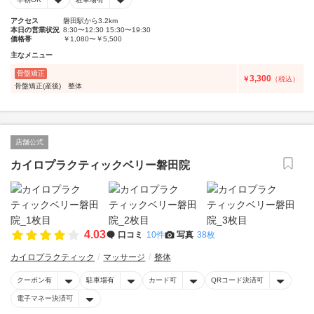
アクセス
磐田駅から3.2km
本日の営業状況
8:30〜12:30 15:30〜19:30
価格帯
￥1,080〜￥5,500
主なメニュー
骨盤矯正
3,300
￥
（税込）
骨盤矯正(産後) 整体
店舗公式
カイロプラクティックベリー磐田院
4.03
口コミ
10件
写真
38枚
カイロプラクティック
マッサージ
整体
クーポン有
駐車場有
カード可
QRコード決済可
電子マネー決済可