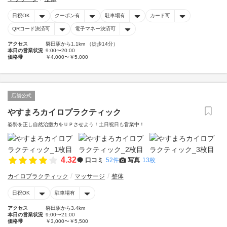
日祝OK
クーポン有
駐車場有
カード可
QRコード決済可
電子マネー決済可
アクセス
磐田駅から1.1km （徒歩14分）
本日の営業状況
9:00〜20:00
価格帯
￥4,000〜￥5,000
店舗公式
やすまろカイロプラクティック
姿勢を正し自然治癒力をＵＰさせよう！土日祝日も営業中！
4.32
口コミ
52件
写真
13枚
カイロプラクティック
マッサージ
整体
日祝OK
駐車場有
アクセス
磐田駅から3.4km
本日の営業状況
9:00〜21:00
価格帯
￥3,000〜￥5,500