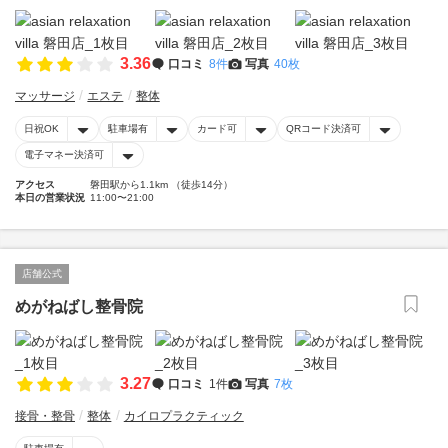
3.36
口コミ
8件
写真
40枚
マッサージ
エステ
整体
日祝OK
駐車場有
カード可
QRコード決済可
電子マネー決済可
アクセス
磐田駅から1.1km （徒歩14分）
本日の営業状況
11:00〜21:00
店舗公式
めがねばし整骨院
3.27
口コミ
1件
写真
7枚
接骨・整骨
整体
カイロプラクティック