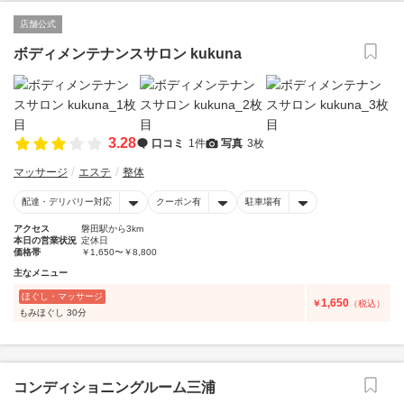
店舗公式
ボディメンテナンスサロン kukuna
3.28
口コミ
1件
写真
3枚
マッサージ
エステ
整体
配達・デリバリー対応
クーポン有
駐車場有
アクセス
磐田駅から3km
本日の営業状況
定休日
価格帯
￥1,650〜￥8,800
主なメニュー
ほぐし・マッサージ
1,650
￥
（税込）
もみほぐし 30分
コンディショニングルーム三浦