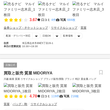
3.67
口コミ
4件
写真
684枚
金券ショップ・チケットショップ
リサイクルショップ
質屋
配達・デリバリー対応
日祝OK
駐車場有
住所
埼玉県志木市本町5丁目26-1
本日の営業状況
10:30〜19:30
店舗公式
買取と販売 質屋 MIDORIYA
川越 銀座 質屋 リサイクルショップ ブランド販売/買取 ブランド 時計 貴金属 バッグ
4.78
口コミ
119件
写真
218枚
質屋
バッグ・鞄
リサイクルショップ