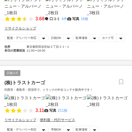
3.68
口コミ
4件
写真
16枚
リサイクルショップ
配達・デリバリー対応
日祝OK
駐車場有
カード可
住所
東京都世田谷区砧２丁目２１−１
本日の営業状況
11:00〜18:00
店舗公式
(株)トラストカーゴ
印西市・香取市・匝瑳市で、トラックの中古コンテナ販売中です！
3.11
写真
211枚
リサイクルショップ
便利屋・代行サービス
配達・デリバリー対応
早朝OK
駐車場有