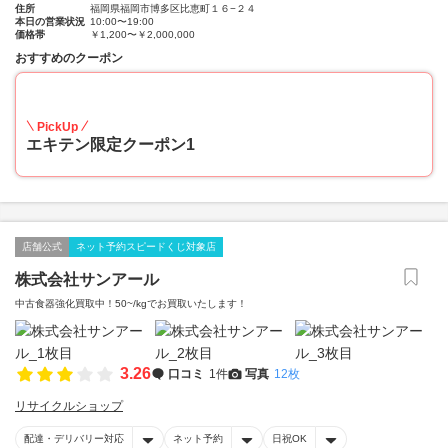
住所
福岡県福岡市博多区比恵町１６−２４
本日の営業状況
10:00〜19:00
価格帯
￥1,200〜￥2,000,000
おすすめのクーポン
20
PickUp
エキテン限定クーポン1
店舗公式
ネット予約スピードくじ対象店
株式会社サンアール
中古食器強化買取中！50~/kgでお買取いたします！
3.26
口コミ
1件
写真
12枚
リサイクルショップ
配達・デリバリー対応
ネット予約
日祝OK