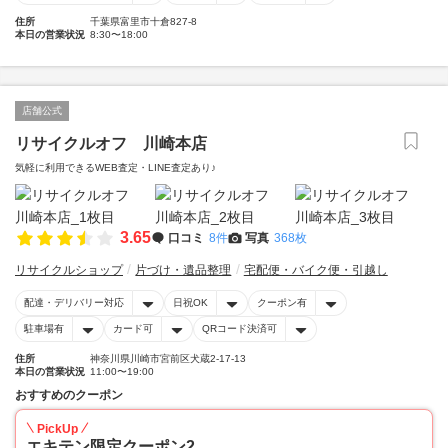
住所
千葉県富里市十倉827-8
本日の営業状況
8:30〜18:00
店舗公式
リサイクルオフ 川崎本店
気軽に利用できるWEB査定・LINE査定あり♪
3.65
口コミ
8件
写真
368枚
リサイクルショップ
片づけ・遺品整理
宅配便・バイク便・引越し
配達・デリバリー対応
日祝OK
クーポン有
駐車場有
カード可
QRコード決済可
住所
神奈川県川崎市宮前区犬蔵2-17-13
本日の営業状況
11:00〜19:00
おすすめのクーポン
PickUp
エキテン限定クーポン2