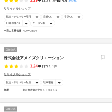
3.29
口コミ
3件
写真
203枚
リサイクルショップ
配達・デリバリー専門
日祝OK
早朝OK
21時以降OK
クーポン有
本日の営業状況
7:00〜23:30
店舗公式
株式会社アメイズクリエーション
3.24
口コミ
1件
リサイクルショップ
配達・デリバリー対応
駐車場有
住所
東京都清瀬市中里４丁目８４５
店舗公式