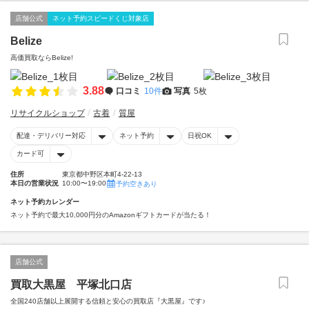
店舗公式
ネット予約スピードくじ対象店
Belize
高価買取ならBelize!
3.88
口コミ
10件
写真
5枚
リサイクルショップ
古着
質屋
配達・デリバリー対応
ネット予約
日祝OK
カード可
住所
東京都中野区本町4-22-13
本日の営業状況
10:00〜19:00
予約空きあり
ネット予約カレンダー
ネット予約で最大10,000円分のAmazonギフトカードが当たる！
店舗公式
買取大黒屋 平塚北口店
全国240店舗以上展開する信頼と安心の買取店『大黒屋』です♪