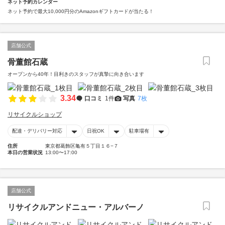
ネット予約カレンダー
ネット予約で最大10,000円分のAmazonギフトカードが当たる！
店舗公式
骨董館石蔵
オープンから40年！目利きのスタッフが真摯に向き合います
3.34
口コミ
1件
写真
7枚
リサイクルショップ
配達・デリバリー対応
日祝OK
駐車場有
住所
東京都葛飾区亀有５丁目１６−７
本日の営業状況
13:00〜17:00
店舗公式
リサイクルアンドニュー・アルバーノ