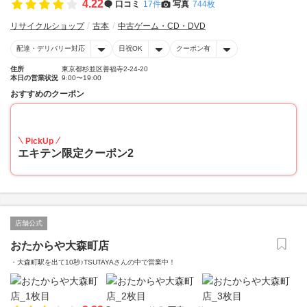
4.22
口コミ
17件
写真
744枚
リサイクルショップ
古本
中古ゲーム・CD・DVD
配達・デリバリー対応
日祝OK
クーポン有
住所
東京都杉並区善福寺2-24-20
本日の営業状況
9:00〜19:00
おすすめのクーポン
10
PickUp
エキテン限定クーポン2
店舗公式
おたからや大森町店
・大森町駅を出て10秒♪TSUTAYAさんの中で営業中！