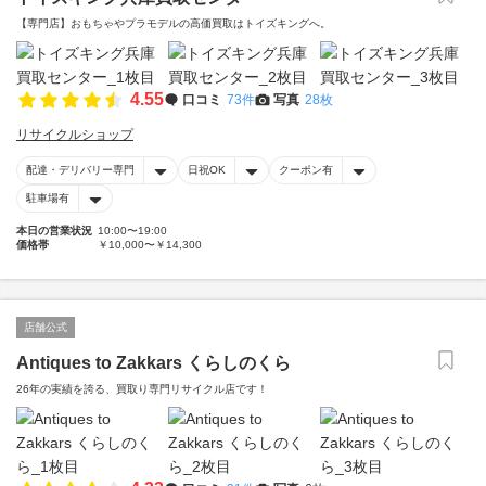
【専門店】おもちゃやプラモデルの高価買取はトイズキングへ。‎
4.55
口コミ
73件
写真
28枚
リサイクルショップ
配達・デリバリー専門
日祝OK
クーポン有
駐車場有
本日の営業状況
10:00〜19:00
価格帯
￥10,000〜￥14,300
店舗公式
Antiques to Zakkars くらしのくら
26年の実績を誇る、買取り専門リサイクル店です！