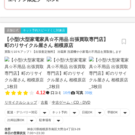
店舗公式
ネット予約スピードくじ対象店
【小型/大型家電家具☆不用品 出張買取専門店】
町のリサイクル屋さん 相模原店
買取り10％アップ！【出張査定無料】 冷蔵庫 洗濯機や小家電の不用品を買取致します
4.12
口コミ
16件
写真
39枚
リサイクルショップ
古着
中古ゲーム・CD・DVD
配達・デリバリー対応
ネット予約
日祝OK
早朝OK
21時以降OK
駐車場有
住所
神奈川県相模原市南区大野台4丁目3-28
本日の営業状況
7:00〜23:30