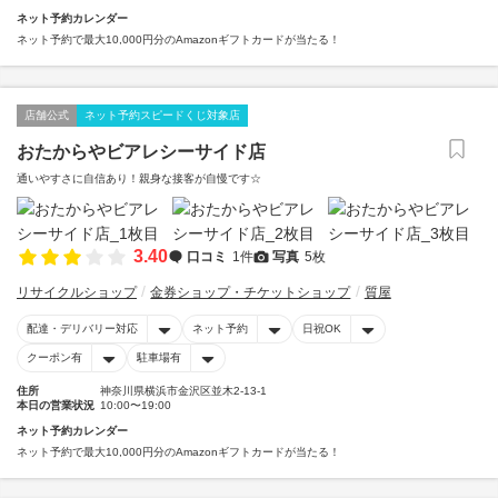
ネット予約カレンダー
ネット予約で最大10,000円分のAmazonギフトカードが当たる！
店舗公式
ネット予約スピードくじ対象店
おたからやビアレシーサイド店
通いやすさに自信あり！親身な接客が自慢です☆
3.40
口コミ
1件
写真
5枚
リサイクルショップ
金券ショップ・チケットショップ
質屋
配達・デリバリー対応
ネット予約
日祝OK
クーポン有
駐車場有
住所
神奈川県横浜市金沢区並木2-13-1
本日の営業状況
10:00〜19:00
ネット予約カレンダー
ネット予約で最大10,000円分のAmazonギフトカードが当たる！