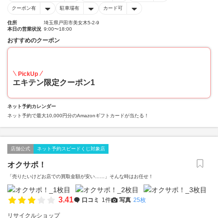
クーポン有
駐車場有
カード可
住所
埼玉県戸田市美女木5-2-9
本日の営業状況
9:00〜18:00
おすすめのクーポン
10
PickUp
エキテン限定クーポン1
ネット予約カレンダー
ネット予約で最大10,000円分のAmazonギフトカードが当たる！
店舗公式
ネット予約スピードくじ対象店
オクサポ！
「売りたいけどお店での買取金額が安い……」そんな時はお任せ！
3.41
口コミ
1件
写真
25枚
リサイクルショップ