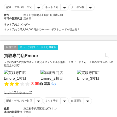
配達・デリバリー対応
ネット予約
クーポン有
住所
神奈川県川崎市川崎区新川通5-10
本日の営業状況
定休日
ネット予約カレンダー
ネット予約で最大10,000円分のAmazonギフトカードが当たる！
店舗公式
ネット予約スピードくじ対象店
買取専門店Emore
＜便利な3つの買取方法＞☆査定＆キャンセルが無料 ☆スピード査定 ☆業界歴20年以上の
鑑定士が対応
3.09
写真
9枚
リサイクルショップ
配達・デリバリー対応
ネット予約
出張買取
住所
東京都千代田区鍛冶町2-7-14
本日の営業状況
定休日