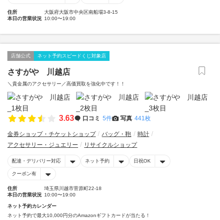
住所
大阪府大阪市中央区南船場3-8-15
本日の営業状況
10:00〜19:00
店舗公式
ネット予約スピードくじ対象店
さすがや 川越店
＼貴金属のアクセサリー／高価買取を強化中です！！
3.63
口コミ
5件
写真
441枚
金券ショップ・チケットショップ
バッグ・鞄
時計
アクセサリー・ジュエリー
リサイクルショップ
配達・デリバリー対応
ネット予約
日祝OK
クーポン有
住所
埼玉県川越市菅原町22-18
本日の営業状況
10:00〜19:00
ネット予約カレンダー
ネット予約で最大10,000円分のAmazonギフトカードが当たる！