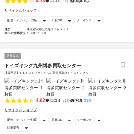
4.33
口コミ
31件
写真
6枚
リサイクルショップ
配達・デリバリー対応
日祝OK
クーポン有
住所
東京都渋谷区広尾１丁目２－１
本日の営業状況
10:00〜18:00
店舗公式
トイズキング九州博多買取センター
【専門店】おもちゃやプラモデルの高価買取はトイズキングへ。‎
4.62
口コミ
81件
写真
33枚
リサイクルショップ
配達・デリバリー対応
日祝OK
クーポン有
駐車場有