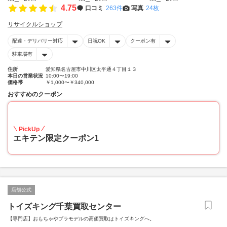
4.75
口コミ
263件
写真
24枚
リサイクルショップ
配達・デリバリー対応
日祝OK
クーポン有
駐車場有
住所
愛知県名古屋市中川区太平通４丁目１３
本日の営業状況
10:00〜19:00
価格帯
￥1,000〜￥340,000
おすすめのクーポン
20
PickUp
エキテン限定クーポン1
店舗公式
トイズキング千葉買取センター
【専門店】おもちゃやプラモデルの高価買取はトイズキングへ。‎