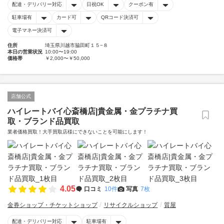
配達・デリバリー対応
日祝OK
クーポン有
駐車場有
カード可
QRコード決済可
電子マネー決済可
住所
埼玉県川越市脇田町１５−８
本日の営業状況
10:00〜19:00
価格帯
￥2,000〜￥50,000
店舗公式
ハイレートバイ心斎橋店|貴金属・金プラチナ買
取・ブランド品買取
業者価格買取！大手買取店様にできないことを可能にします！
4.05
口コミ
10件
写真
7枚
金券ショップ・チケットショップ
リサイクルショップ
質屋
配達・デリバリー対応
駐車場有