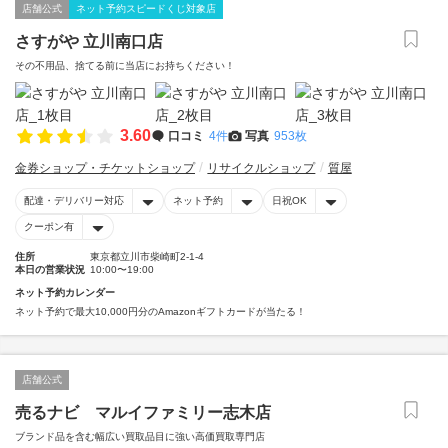
店舗公式
ネット予約スピードくじ対象店
さすがや 立川南口店
その不用品、捨てる前に当店にお持ちください！
3.60
口コミ
4件
写真
953枚
金券ショップ・チケットショップ
リサイクルショップ
質屋
配達・デリバリー対応
ネット予約
日祝OK
クーポン有
住所
東京都立川市柴崎町2-1-4
本日の営業状況
10:00〜19:00
ネット予約カレンダー
ネット予約で最大10,000円分のAmazonギフトカードが当たる！
店舗公式
売るナビ マルイファミリー志木店
ブランド品を含む幅広い買取品目に強い高価買取専門店