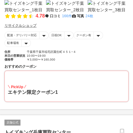
4.78
口コミ
166件
写真
24枚
リサイクルショップ
配達・デリバリー対応
日祝OK
クーポン有
駐車場有
住所
千葉県千葉市稲毛区園生町４５１−４
本日の営業状況
10:00〜19:00
価格帯
￥3,000〜￥160,000
おすすめのクーポン
20
PickUp
エキテン限定クーポン1
店舗公式
トイズキング兵庫買取センター