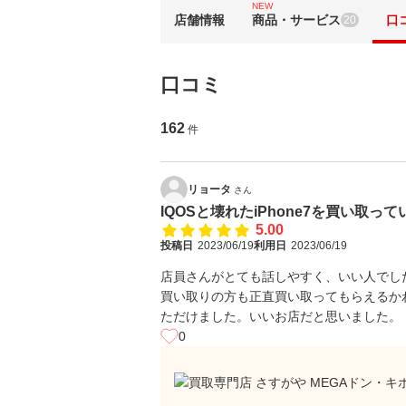
NEW
店舗情報
商品・サービス
口
20
口コミ
162
件
リョータ
さん
IQOSと壊れたiPhone7を買い取っ
5.00
投稿日
2023/06/19
利用日
2023/06/19
店員さんがとても話しやすく、いい人でし
買い取りの方も正直買い取ってもらえるか
ただけました。いいお店だと思いました。
0