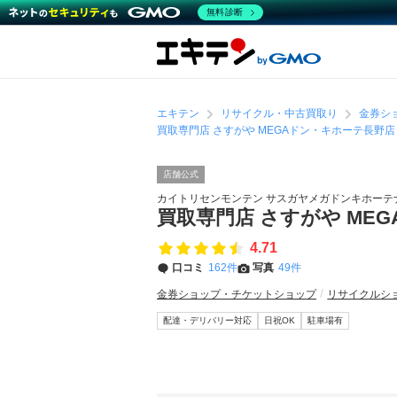
無料診断
エキテン
リサイクル・中古買取り
金券シ
買取専門店 さすがや MEGAドン・キホーテ長野店
店舗公式
カイトリセンモンテン サスガヤメガドンキホーテ
買取専門店 さすがや ME
4.71
口コミ
162件
写真
49件
金券ショップ・チケットショップ
リサイクルシ
配達・デリバリー対応
日祝OK
駐車場有