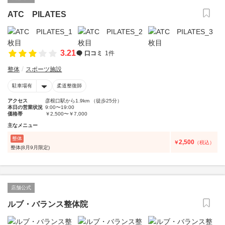
ATC PILATES
3.21
口コミ
1件
整体
スポーツ施設
駐車場有
柔道整復師
アクセス
彦根口駅から1.9km （徒歩25分）
本日の営業状況
9:00〜19:00
価格帯
￥2,500〜￥7,000
主なメニュー
整体
2,500
￥
（税込）
整体(8月9月限定)
店舗公式
ルブ・バランス整体院