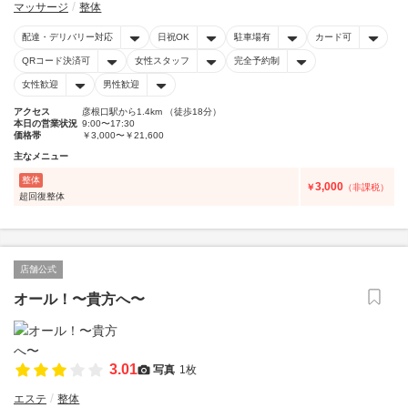
マッサージ
整体
配達・デリバリー対応
日祝OK
駐車場有
カード可
QRコード決済可
女性スタッフ
完全予約制
女性歓迎
男性歓迎
アクセス
彦根口駅から1.4km （徒歩18分）
本日の営業状況
9:00〜17:30
価格帯
￥3,000〜￥21,600
主なメニュー
整体
3,000
￥
（非課税）
超回復整体
店舗公式
オール！〜貴方へ〜
3.01
写真
1枚
エステ
整体