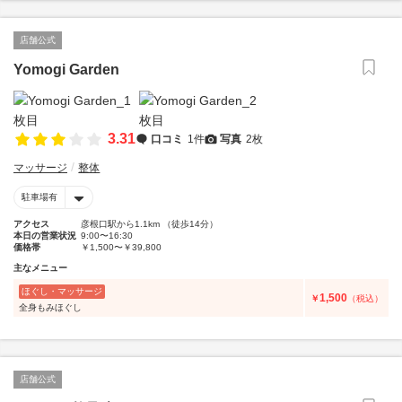
店舗公式
Yomogi Garden
3.31
口コミ
1件
写真
2枚
マッサージ
整体
駐車場有
アクセス
彦根口駅から1.1km （徒歩14分）
本日の営業状況
9:00〜16:30
価格帯
￥1,500〜￥39,800
主なメニュー
ほぐし・マッサージ
1,500
￥
（税込）
全身もみほぐし
店舗公式