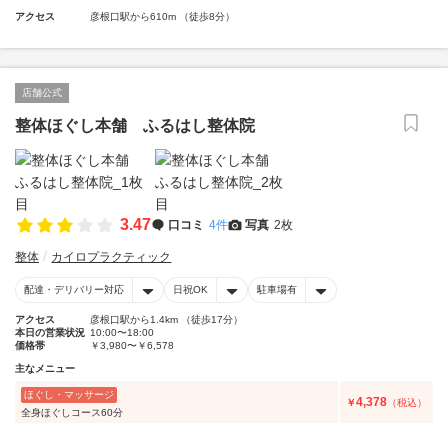
アクセス
彦根口駅から610m （徒歩8分）
店舗公式
整体ほぐし本舗 ふるはし整体院
3.47
口コミ
4件
写真
2枚
整体
カイロプラクティック
配達・デリバリー対応
日祝OK
駐車場有
アクセス
彦根口駅から1.4km （徒歩17分）
本日の営業状況
10:00〜18:00
価格帯
￥3,980〜￥6,578
主なメニュー
ほぐし・マッサージ
4,378
￥
（税込）
全身ほぐしコース60分