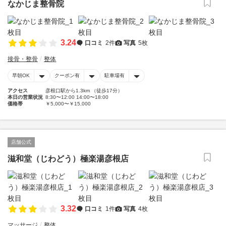
なかじま整骨院
3.24
口コミ
2件
写真
5枚
接骨・整骨
整体
早朝OK
クーポン有
駐車場有
アクセス
彦根口駅から1.3km （徒歩17分）
本日の営業状況
8:30〜12:00 14:00〜18:00
価格帯
￥5,000〜￥15,000
店舗公式
滋和堂（じわどう）極楽湯彦根店
3.32
口コミ
1件
写真
4枚
マッサージ
整体