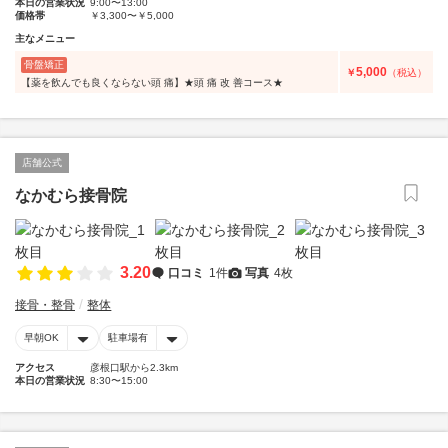
本日の営業状況
9:00〜13:00
価格帯
￥3,300〜￥5,000
主なメニュー
骨盤矯正
5,000
￥
（税込）
【薬を飲んでも良くならない頭 痛】★頭 痛 改 善コース★
店舗公式
なかむら接骨院
3.20
口コミ
1件
写真
4枚
接骨・整骨
整体
早朝OK
駐車場有
アクセス
彦根口駅から2.3km
本日の営業状況
8:30〜15:00