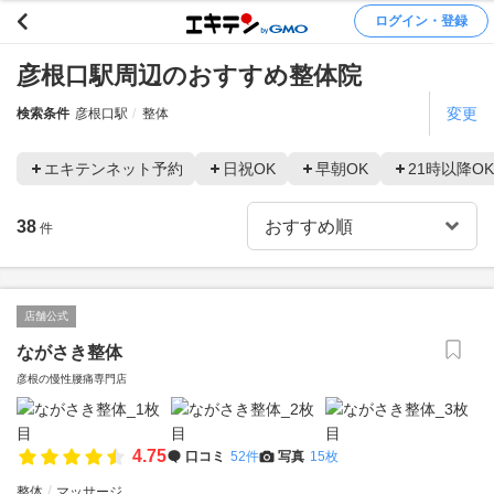
ログイン・登録
彦根口駅周辺のおすすめ整体院
変更
検索条件
彦根口駅
整体
エキテンネット予約
日祝OK
早朝OK
21時以降OK
38
件
店舗公式
ながさき整体
彦根の慢性腰痛専門店
4.75
口コミ
52件
写真
15枚
整体
マッサージ