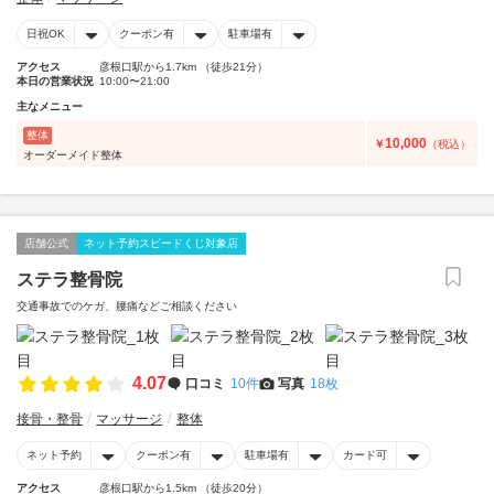
日祝OK
クーポン有
駐車場有
アクセス
彦根口駅から1.7km （徒歩21分）
本日の営業状況
10:00〜21:00
主なメニュー
整体
10,000
￥
（税込）
オーダーメイド整体
店舗公式
ネット予約スピードくじ対象店
ステラ整骨院
交通事故でのケガ、腰痛などご相談ください
4.07
口コミ
10件
写真
18枚
接骨・整骨
マッサージ
整体
ネット予約
クーポン有
駐車場有
カード可
アクセス
彦根口駅から1.5km （徒歩20分）