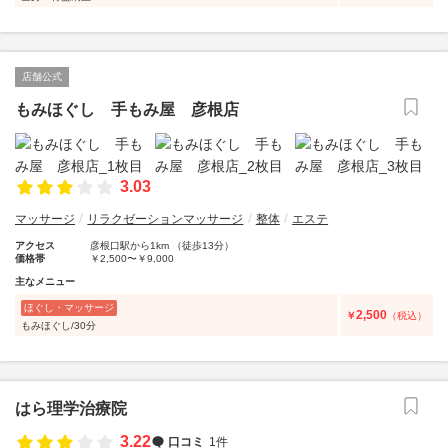
店舗公式
もみほぐし 手もみ屋 彦根店
3.03
マッサージ
リラクゼーションマッサージ
整体
エステ
アクセス
彦根口駅から1km （徒歩13分）
価格帯
￥2,500〜￥9,000
主なメニュー
ほぐし・マッサージ
2,500
￥
（税込）
もみほぐし/30分
はら理学治療院
3.22
口コミ
1件