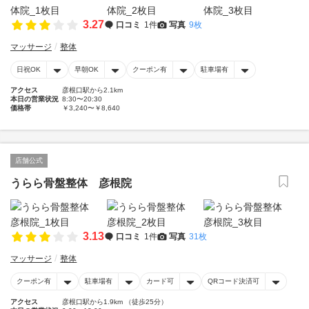
3.27
口コミ
1件
写真
9枚
マッサージ
整体
日祝OK
早朝OK
クーポン有
駐車場有
アクセス
彦根口駅から2.1km
本日の営業状況
8:30〜20:30
価格帯
￥3,240〜￥8,640
店舗公式
うらら骨盤整体 彦根院
3.13
口コミ
1件
写真
31枚
マッサージ
整体
クーポン有
駐車場有
カード可
QRコード決済可
アクセス
彦根口駅から1.9km （徒歩25分）