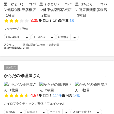
3.35
口コミ
1件
写真
7枚
マッサージ
整体
21時以降OK
クーポン有
駐車場有
アクセス
彦根口駅から1.9km （徒歩24分）
本日の営業状況
定休日
店舗公式
からだの修理屋さん
4.67
口コミ
114件
写真
14枚
カイロプラクティック
整体
フェイシャル
日祝OK
駐車場有
カード可
QRコード決済可