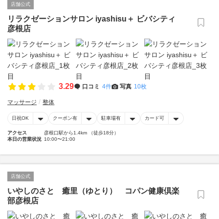
店舗公式
リラクゼーションサロン iyashisu＋ ビバシティ
彦根店
3.29
口コミ
4件
写真
10枚
マッサージ
整体
日祝OK
クーポン有
駐車場有
カード可
アクセス
彦根口駅から1.4km （徒歩18分）
本日の営業状況
10:00〜21:00
店舗公式
いやしのさと 癒里（ゆとり） コパン健康倶楽
部彦根店