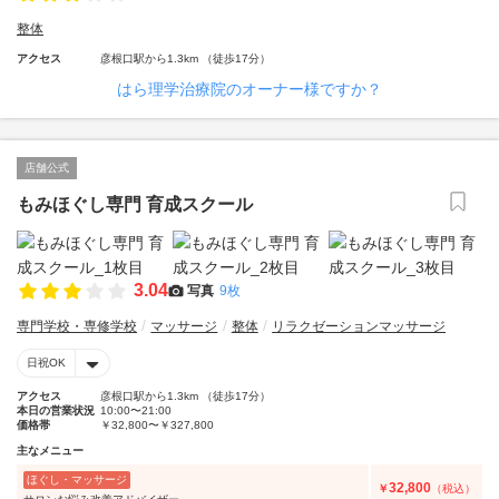
整体
アクセス
彦根口駅から1.3km （徒歩17分）
はら理学治療院のオーナー様ですか？
店舗公式
もみほぐし専門 育成スクール
3.04
写真
9枚
専門学校・専修学校
マッサージ
整体
リラクゼーションマッサージ
日祝OK
アクセス
彦根口駅から1.3km （徒歩17分）
本日の営業状況
10:00〜21:00
価格帯
￥32,800〜￥327,800
主なメニュー
ほぐし・マッサージ
32,800
￥
（税込）