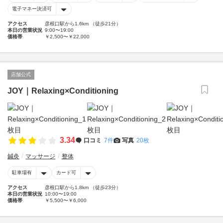
電子マネー決済可
アクセス
彦根口駅から1.6km （徒歩21分）
本日の営業状況
9:00〜19:00
価格帯
￥2,500〜￥22,000
店舗公式
JOY｜Relaxing×Conditioning
3.34
口コミ
7件
写真
20枚
鍼灸
マッサージ
整体
駐車場有
カード可
アクセス
彦根口駅から1.8km （徒歩23分）
本日の営業状況
10:00〜19:00
価格帯
￥5,500〜￥6,000