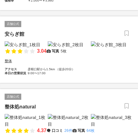
価格帯
￥2,000〜￥5,960
店舗公式
安らぎ館
3.04
写真
5枚
整体
アクセス
彦根口駅から1.5km （徒歩20分）
本日の営業状況
9:00〜17:00
店舗公式
整体処natural
4.37
口コミ
26件
写真
64枚