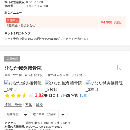
本日の営業状況
9:30〜14:00
価格帯
￥920〜￥4,900
主なメニュー
骨盤矯正
4,900
￥
（税込）
骨盤矯正（産後を含む）
ネット予約カレンダー
ネット予約で最大10,000円分のAmazonギフトカードが当たる！
店舗公式
ひなた鍼灸接骨院
スポーツ外傷、首（むち打ち）・腰の痛みならお任せください。
3.82
口コミ
8件
写真
10枚
接骨・整骨
整体
鍼灸
駐車場有
電子マネー決済可
アクセス
彦根口駅から1000m （徒歩13分）
本日の営業状況
9:00〜12:00 15:30〜19:00