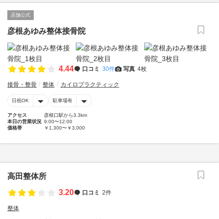
店舗公式
彦根あゆみ整体接骨院
4.44
口コミ
30件
写真
4枚
接骨・整骨
整体
カイロプラクティック
日祝OK
駐車場有
アクセス
彦根口駅から3.3km
本日の営業状況
9:00〜12:00
価格帯
￥1,300〜￥3,000
高田整体所
3.20
口コミ
2件
整体