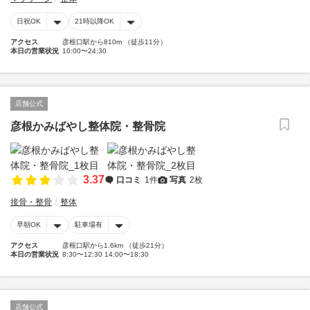
日祝OK
21時以降OK
アクセス
彦根口駅から810m （徒歩11分）
本日の営業状況
10:00〜24:30
店舗公式
彦根かみばやし整体院・整骨院
3.37
口コミ
1件
写真
2枚
接骨・整骨
整体
早朝OK
駐車場有
アクセス
彦根口駅から1.6km （徒歩21分）
本日の営業状況
8:30〜12:30 14:00〜18:30
店舗公式