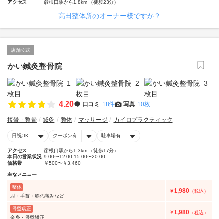
アクセス
彦根口駅から1.8km （徒歩23分）
高田整体所のオーナー様ですか？
店舗公式
かい鍼灸整骨院
4.20
口コミ
18件
写真
10枚
接骨・整骨
鍼灸
整体
マッサージ
カイロプラクティック
日祝OK
クーポン有
駐車場有
アクセス
彦根口駅から1.3km （徒歩17分）
本日の営業状況
9:00〜12:00 15:00〜20:00
価格帯
￥500〜￥3,460
主なメニュー
整体
1,980
￥
（税込）
肘・手首・膝の痛みなど
骨盤矯正
1,980
￥
（税込）
全身・骨盤矯正