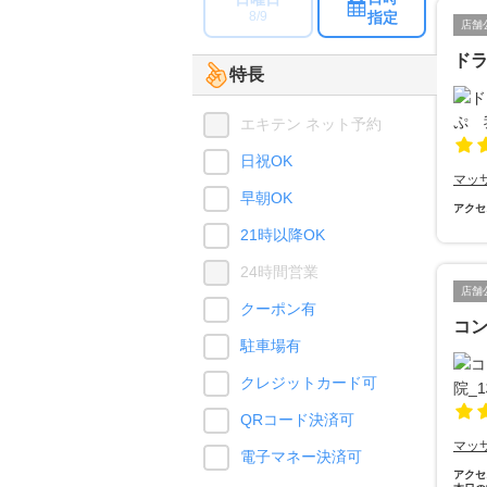
指定
8/9
店舗
ド
特長
エキテン ネット予約
日祝OK
マッ
早朝OK
アクセ
21時以降OK
24時間営業
店舗
クーポン有
コ
駐車場有
クレジットカード可
QRコード決済可
マッ
電子マネー決済可
アクセ