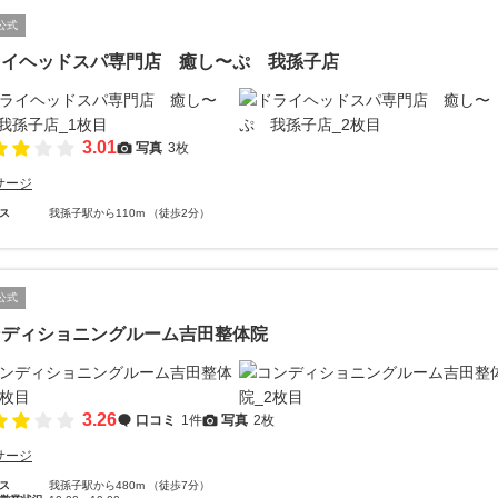
公式
ライヘッドスパ専門店 癒し〜ぷ 我孫子店
3.01
写真
3枚
サージ
ス
我孫子駅から110m （徒歩2分）
公式
ンディショニングルーム吉田整体院
3.26
口コミ
1件
写真
2枚
サージ
ス
我孫子駅から480m （徒歩7分）