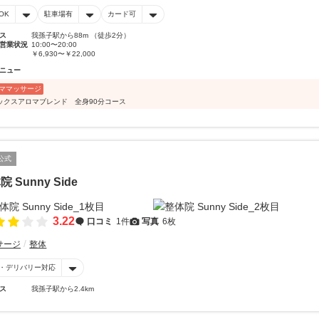
OK
駐車場有
カード可
ス
我孫子駅から88m （徒歩2分）
営業状況
10:00〜20:00
￥6,930〜￥22,000
ニュー
ママッサージ
ックスアロマブレンド 全身90分コース
公式
 Sunny Side
3.22
口コミ
1件
写真
6枚
サージ
整体
・デリバリー対応
ス
我孫子駅から2.4km