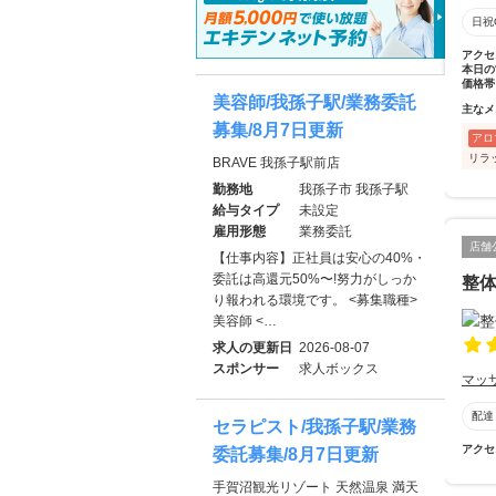
日祝
アクセ
本日の
価格帯
美容師/我孫子駅/業務委託
主なメ
募集/8月7日更新
アロ
リラ
BRAVE 我孫子駅前店
勤務地
我孫子市 我孫子駅
給与タイプ
未設定
雇用形態
業務委託
店舗
【仕事内容】正社員は安心の40%・
委託は高還元50%〜!努力がしっか
整体院
り報われる環境です。 <募集職種>
美容師 <…
求人の更新日
2026-08-07
スポンサー
求人ボックス
マッ
配達
セラピスト/我孫子駅/業務
アクセ
委託募集/8月7日更新
手賀沼観光リゾート 天然温泉 満天