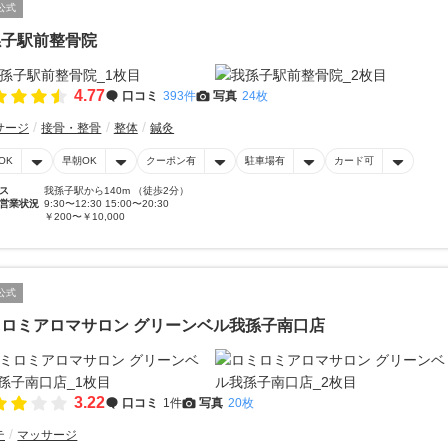
公式
孫子駅前整骨院
4.77
口コミ
393件
写真
24枚
サージ
接骨・整骨
整体
鍼灸
OK
早朝OK
クーポン有
駐車場有
カード可
ス
我孫子駅から140m （徒歩2分）
営業状況
9:30〜12:30 15:00〜20:30
￥200〜￥10,000
公式
ロミアロマサロン グリーンベル我孫子南口店
3.22
口コミ
1件
写真
20枚
テ
マッサージ