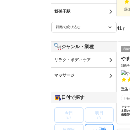
我孫
我孫子駅
41
件
ジャンル・業種
店舗
や
リラク・ボディケア
我孫子
マッサージ
整体
日付で探す
日祝
アクセ
本日の
今日
明日
価格帯
8/7
8/8
日時
日曜日