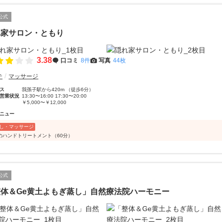
公式
れ家サロン・ともり
3.38
口コミ
8件
写真
44枚
テ
マッサージ
ス
我孫子駅から420m （徒歩6分）
営業状況
13:30〜16:00 17:30〜20:00
￥5,000〜￥12,000
ニュー
し・マッサージ
のハンドトリートメント（60分）
公式
整体＆Ge黄土よもぎ蒸し」自然療法院ハーモニー