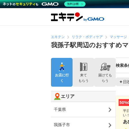
無料診断
エキテン
リラク・ボディケア
マッサージ
我孫子駅周辺のおすすめマ
検索条
お店に行
来て
届けても
く
もらう
らう
日
エリア
50%
千葉県
平
い
あ
我孫子市