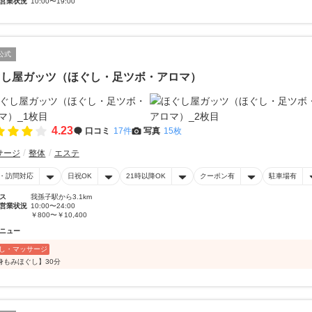
営業状況
10:00〜19:00
公式
ぐし屋ガッツ（ほぐし・足ツボ・アロマ）
4.23
口コミ
17件
写真
15枚
サージ
整体
エステ
・訪問対応
日祝OK
21時以降OK
クーポン有
駐車場有
ス
我孫子駅から3.1km
営業状況
10:00〜24:00
￥800〜￥10,400
ニュー
し・マッサージ
身もみほぐし】30分