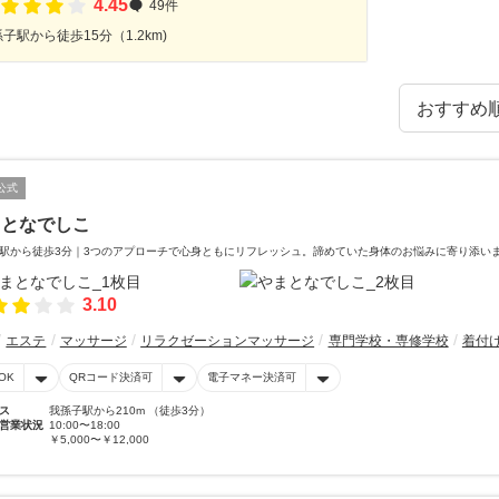
4.45
49件
子駅から徒歩15分（1.2km)
公式
まとなでしこ
駅から徒歩3分｜3つのアプローチで心身ともにリフレッシュ。諦めていた身体のお悩みに寄り添い
3.10
エステ
マッサージ
リラクゼーションマッサージ
専門学校・専修学校
着付
OK
QRコード決済可
電子マネー決済可
ス
我孫子駅から210m （徒歩3分）
営業状況
10:00〜18:00
￥5,000〜￥12,000