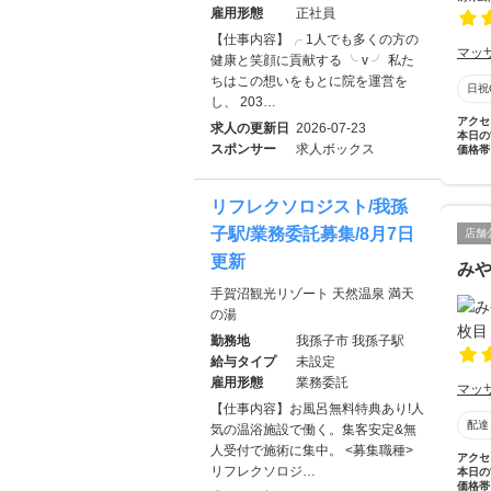
雇用形態
正社員
【仕事内容】╭ 1人でも多くの方の
マッ
健康と笑顔に貢献する ╰ v ╯ 私た
ちはこの想いをもとに院を運営を
日祝
し、 203…
アクセ
求人の更新日
2026-07-23
本日の
スポンサー
求人ボックス
価格帯
リフレクソロジスト/我孫
子駅/業務委託募集/8月7日
店舗
更新
みや
手賀沼観光リゾート 天然温泉 満天
の湯
勤務地
我孫子市 我孫子駅
給与タイプ
未設定
雇用形態
業務委託
マッ
【仕事内容】お風呂無料特典あり!人
配達
気の温浴施設で働く。集客安定&無
人受付で施術に集中。 <募集職種>
アクセ
リフレクソロジ…
本日の
価格帯