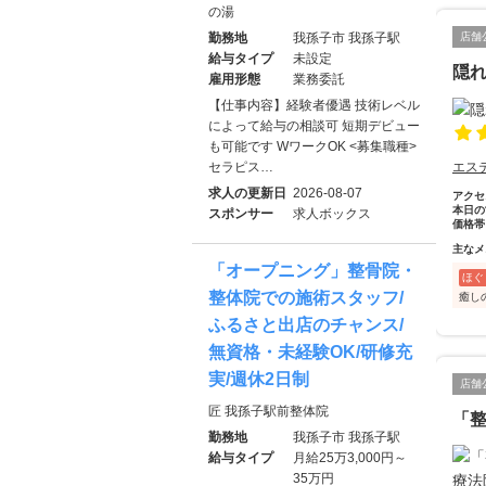
の湯
勤務地
我孫子市 我孫子駅
店舗
給与タイプ
未設定
隠
雇用形態
業務委託
【仕事内容】経験者優遇 技術レベル
によって給与の相談可 短期デビュー
も可能です WワークOK <募集職種>
セラピス…
エス
求人の更新日
2026-08-07
アクセ
本日の
スポンサー
求人ボックス
価格帯
主なメ
「オープニング」整骨院・
ほぐ
整体院での施術スタッフ/
癒し
ふるさと出店のチャンス/
無資格・未経験OK/研修充
実/週休2日制
店舗
匠 我孫子駅前整体院
「
勤務地
我孫子市 我孫子駅
給与タイプ
月給25万3,000円～
35万円