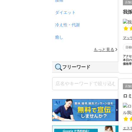
店舗
我
ダイエット
冷え性・代謝
癒し
マッ
日祝
もっと見る
アクセ
本日の
価格帯
フリーワード
店舗
ロミ
エス