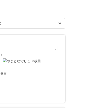
ます
け教室