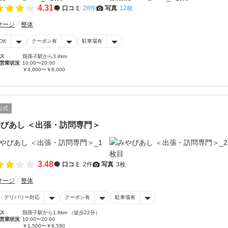
4.31
口コミ
28件
写真
12枚
サージ
整体
OK
クーポン有
駐車場有
ス
我孫子駅から3.4km
営業状況
10:00〜20:00
￥4,000〜￥8,000
公式
びあし ＜出張・訪問専門＞
3.48
口コミ
2件
写真
3枚
サージ
整体
・デリバリー対応
クーポン有
駐車場有
ス
我孫子駅から1.8km （徒歩22分）
営業状況
10:00〜20:00
￥1,500〜￥8,580