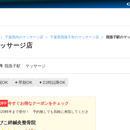
千葉県内のマッサージ店
千葉県我孫子市のマッサージ店
我孫子駅のマ
ッサージ店
件
我孫子駅
マッサージ
祝OK
早朝OK
21時以降OK
OFF
今すぐお得なクーポンをチェック
日20時半まで受付！ 予約無しでも気軽に来院してくださ
！
びこ絆鍼灸整骨院