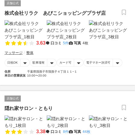
店舗公式
株式会社リラク あびこショッピングプラザ店
3.63
口コミ
5件
写真
4枚
マッサージ
整体
日祝OK
駐車場有
カード可
電子マネー決済可
住所
千葉県我孫子市我孫子４丁目１１−１
本日の営業状況
10:00〜20:00
店舗公式
隠れ家サロン・ともり
3.38
口コミ
8件
写真
44枚