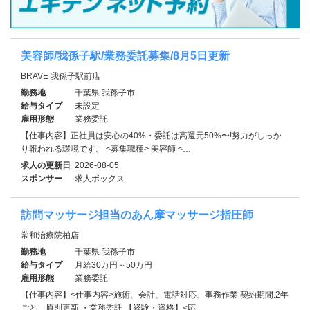
美容師/我孫子駅/業務委託募集/8月5日更新
BRAVE 我孫子駅前店
勤務地
千葉県 我孫子市
給与タイプ
未設定
雇用形態
業務委託
【仕事内容】正社員は安心の40%・委託は高還元50%〜!努力がしっか
り報われる環境です。 <募集職種> 美容師 <…
求人の更新日
2026-08-05
スポンサー
求人ボックス
訪問マッサージ担当のあん摩マッサージ指圧師
常和治療院柏店
勤務地
千葉県 我孫子市
給与タイプ
月給30万円～50万円
雇用形態
業務委託
【仕事内容】<仕事内容>施術、会計、電話対応、事務作業 契約期間:2年
ごと、原則更新 ・業務委託 【経験・資格】<応…