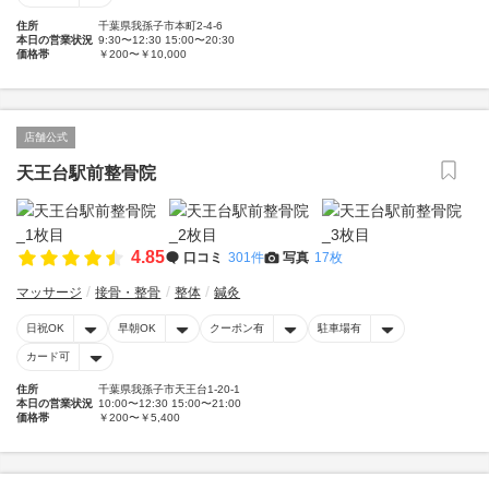
住所
千葉県我孫子市本町2-4-6
本日の営業状況
9:30〜12:30 15:00〜20:30
価格帯
￥200〜￥10,000
店舗公式
天王台駅前整骨院
4.85
口コミ
301件
写真
17枚
マッサージ
接骨・整骨
整体
鍼灸
日祝OK
早朝OK
クーポン有
駐車場有
カード可
住所
千葉県我孫子市天王台1-20-1
本日の営業状況
10:00〜12:30 15:00〜21:00
価格帯
￥200〜￥5,400