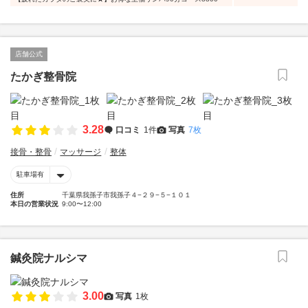
店舗公式
たかぎ整骨院
3.28
口コミ
1件
写真
7枚
接骨・整骨
マッサージ
整体
駐車場有
住所
千葉県我孫子市我孫子４−２９−５−１０１
本日の営業状況
9:00〜12:00
鍼灸院ナルシマ
3.00
写真
1枚