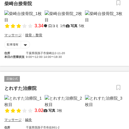
柴崎台接骨院
3.34
口コミ
1件
写真
5枚
マッサージ
接骨・整骨
駐車場有
住所
千葉県我孫子市柴崎台2-11-20
本日の営業状況
9:00〜12:00 14:00〜18:30
店舗公式
とれすた治療院
3.02
写真
3枚
マッサージ
鍼灸
住所
千葉県我孫子市布佐861-2