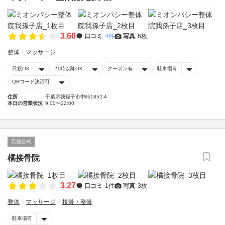
3.60
口コミ
4件
写真
6枚
整体
マッサージ
日祝OK
21時以降OK
クーポン有
駐車場有
QRコード決済可
住所
千葉県我孫子市中峠1852-4
本日の営業状況
9:00〜22:00
店舗公式
橘接骨院
3.27
口コミ
1件
写真
3枚
整体
マッサージ
接骨・整骨
駐車場有