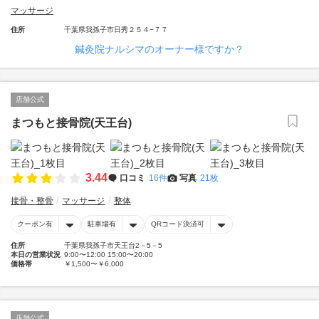
マッサージ
住所
千葉県我孫子市日秀２５４−７７
鍼灸院ナルシマのオーナー様ですか？
店舗公式
まつもと接骨院(天王台)
3.44
口コミ
16件
写真
21枚
接骨・整骨
マッサージ
整体
クーポン有
駐車場有
QRコード決済可
住所
千葉県我孫子市天王台2－5－5
本日の営業状況
9:00〜12:00 15:00〜20:00
価格帯
￥1,500〜￥6,000
店舗公式