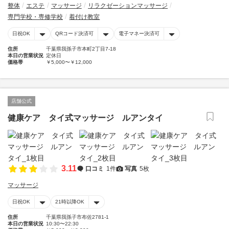
整体
エステ
マッサージ
リラクゼーションマッサージ
専門学校・専修学校
着付け教室
日祝OK
QRコード決済可
電子マネー決済可
住所
千葉県我孫子市本町2丁目7-18
本日の営業状況
定休日
価格帯
￥5,000〜￥12,000
店舗公式
健康ケア タイ式マッサージ ルアンタイ
3.11
口コミ
1件
写真
5枚
マッサージ
日祝OK
21時以降OK
住所
千葉県我孫子市布佐2781-1
本日の営業状況
10:30〜22:30