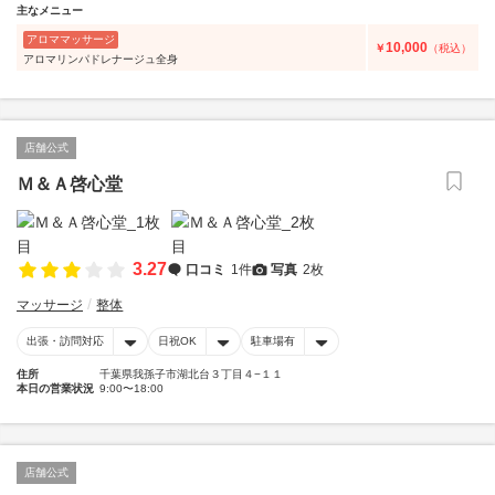
主なメニュー
アロママッサージ
10,000
￥
（税込）
アロマリンパドレナージュ全身
店舗公式
Ｍ＆Ａ啓心堂
3.27
口コミ
1件
写真
2枚
マッサージ
整体
出張・訪問対応
日祝OK
駐車場有
住所
千葉県我孫子市湖北台３丁目４−１１
本日の営業状況
9:00〜18:00
店舗公式