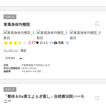
店舗公式
東葛身体均整院
3.77
口コミ
8件
写真
7枚
マッサージ
整体
駐車場有
住所
千葉県我孫子市布佐1-16-8
本日の営業状況
10:00〜20:00
価格帯
￥6,600〜￥9,350
店舗公式
「整体＆Ge黄土よもぎ蒸し」自然療法院ハーモ
ニー