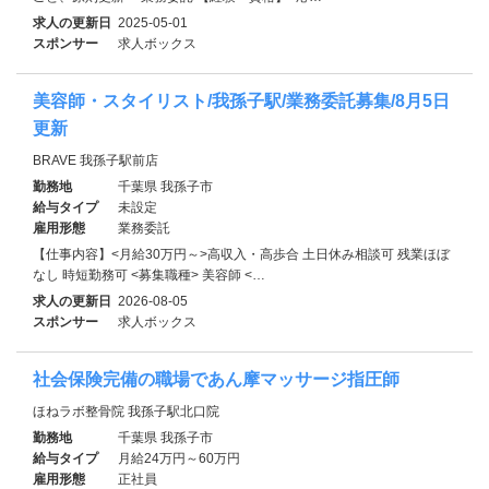
求人の更新日
2025-05-01
スポンサー
求人ボックス
美容師・スタイリスト/我孫子駅/業務委託募集/8月5日
更新
BRAVE 我孫子駅前店
勤務地
千葉県 我孫子市
給与タイプ
未設定
雇用形態
業務委託
【仕事内容】<月給30万円～>高収入・高歩合 土日休み相談可 残業ほぼ
なし 時短勤務可 <募集職種> 美容師 <…
求人の更新日
2026-08-05
スポンサー
求人ボックス
社会保険完備の職場であん摩マッサージ指圧師
ほねラボ整骨院 我孫子駅北口院
勤務地
千葉県 我孫子市
給与タイプ
月給24万円～60万円
雇用形態
正社員