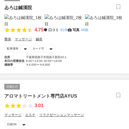
ゐろは鍼漢院
4.75
口コミ
91件
写真
46枚
整体
マッサージ
鍼灸
駐車場有
カード可
住所
千葉県我孫子市我孫子新田20-1
本日の営業状況
9:00〜13:00 16:00〜19:00
価格帯
￥4,000〜￥8,800
店舗公式
アロマトリートメント専門店AYUS
3.01
マッサージ
エステ
リラクゼーションマッサージ
日祝OK