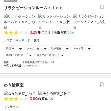
リラクゼーションルームｚｉｏｎ
3.29
口コミ
3件
写真
20枚
エステ
マッサージ
整体
日祝OK
クーポン有
駐車場有
カード可
QRコード決済可
電子マネー決済可
住所
千葉県我孫子市天王台4-1-18
本日の営業状況
10:00〜20:00
ゆう治療室
3.00
写真
2枚
マッサージ