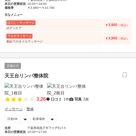
本日の営業状況
10:00〜18:00
価格帯
￥3,960〜￥10,780
主なメニュー
ほぐし・マッサージ
3,960
￥
（税込）
ボディケア
アロママッサージ
3,960
￥
（税込）
初めてのオイルマッサージ
店舗公式
天王台リンパ整体院
3.26
口コミ
1件
写真
2枚
マッサージ
整体
日祝OK
駐車場有
住所
千葉県我孫子市下ケ戸517-5
本日の営業状況
10:00〜17:00