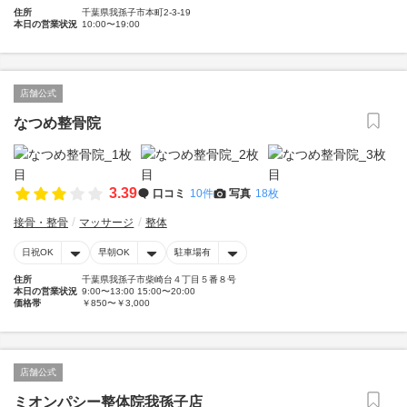
住所
千葉県我孫子市本町2-3-19
本日の営業状況
10:00〜19:00
店舗公式
なつめ整骨院
3.39
口コミ
10件
写真
18枚
接骨・整骨
マッサージ
整体
日祝OK
早朝OK
駐車場有
住所
千葉県我孫子市柴崎台４丁目５番８号
本日の営業状況
9:00〜13:00 15:00〜20:00
価格帯
￥850〜￥3,000
店舗公式
ミオンパシー整体院我孫子店