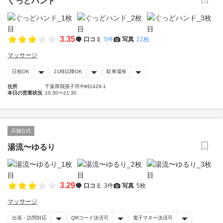
ぐっどハンド
3.35
口コミ
5件
写真
22枚
マッサージ
日祝OK
21時以降OK
駐車場有
住所
千葉県我孫子市中峠1429-1
本日の営業状況
10:30〜21:30
店舗公式
湯流〜ゆるり
3.29
口コミ
3件
写真
5枚
マッサージ
出張・訪問対応
QRコード決済可
電子マネー決済可