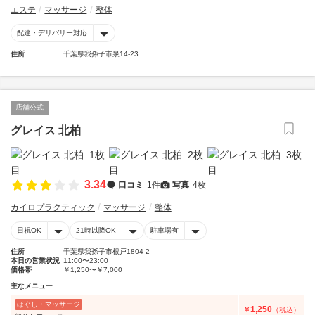
エステ
マッサージ
整体
配達・デリバリー対応
住所
千葉県我孫子市泉14-23
店舗公式
グレイス 北柏
3.34
口コミ
1件
写真
4枚
カイロプラクティック
マッサージ
整体
日祝OK
21時以降OK
駐車場有
住所
千葉県我孫子市根戸1804-2
本日の営業状況
11:00〜23:00
価格帯
￥1,250〜￥7,000
主なメニュー
ほぐし・マッサージ
1,250
￥
（税込）