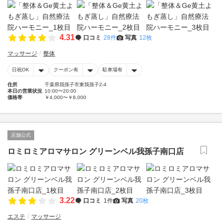
4.31
口コミ
28件
写真
12枚
マッサージ
整体
日祝OK
クーポン有
駐車場有
住所
千葉県我孫子市東我孫子2-4
本日の営業状況
10:00〜20:00
価格帯
￥4,000〜￥8,000
店舗公式
ロミロミアロマサロン グリーンベル我孫子南口店
3.22
口コミ
1件
写真
20枚
エステ
マッサージ