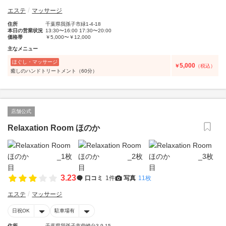
エステ
マッサージ
住所
千葉県我孫子市緑1-4-18
本日の営業状況
13:30〜16:00 17:30〜20:00
価格帯
￥5,000〜￥12,000
主なメニュー
ほぐし・マッサージ
5,000
￥
（税込）
癒しのハンドトリートメント（60分）
店舗公式
Relaxation Room ほのか
3.23
口コミ
1件
写真
11枚
エステ
マッサージ
日祝OK
駐車場有
住所
千葉県我孫子市柴崎台3-9-15