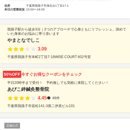
住所
千葉県我孫子市湖北台1丁目17-1
本日の営業状況
10:00〜18:00
我孫子駅から徒歩3分｜3つのアプローチで心身ともにリフレッシュ。諦めて
いた身体のお悩みに寄り添います
やまとなでしこ
3.09
千葉県我孫子市本町2丁目7-18WISE COURT 602号室
50%OFF
今すぐお得なクーポンをチェック
平日20時半まで受付！ 予約無しでも気軽に来院してください！
あびこ絆鍼灸整骨院
4.45
49件
千葉県我孫子市若松141-3第二伊原ビル101
店舗公式