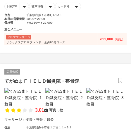
日祝OK
駐車場有
カード可
住所
千葉県我孫子市本町1-1-10
本日の営業状況
10:00〜20:00
価格帯
￥6,930〜￥22,000
主なメニュー
アロママッサージ
11,000
￥
（税込）
リラックスアロマブレンド 全身90分コース
店舗公式
てがぬまＦＩＥＬＤ鍼灸院・整骨院
3.01
写真
3枚
マッサージ
接骨・整骨
鍼灸
住所
千葉県我孫子市緑１丁目１１−３１