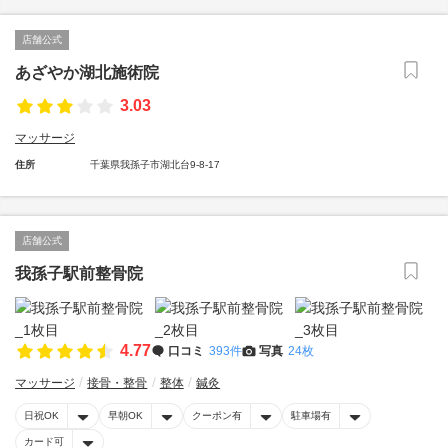
店舗公式
あざやか湖北施術院
3.03
マッサージ
住所
千葉県我孫子市湖北台9-8-17
店舗公式
我孫子駅前整骨院
4.77
口コミ
393件
写真
24枚
マッサージ
接骨・整骨
整体
鍼灸
日祝OK
早朝OK
クーポン有
駐車場有
カード可