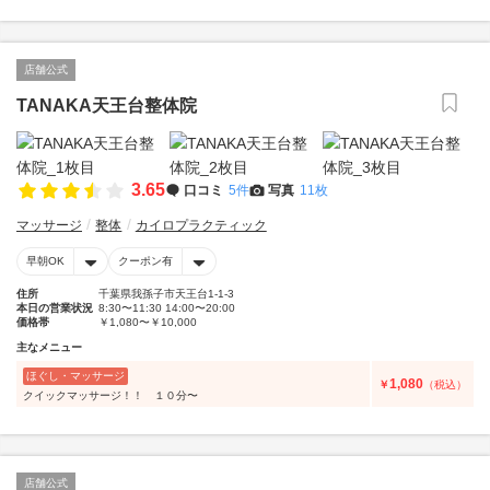
店舗公式
TANAKA天王台整体院
3.65
口コミ
5件
写真
11枚
マッサージ
整体
カイロプラクティック
早朝OK
クーポン有
住所
千葉県我孫子市天王台1-1-3
本日の営業状況
8:30〜11:30 14:00〜20:00
価格帯
￥1,080〜￥10,000
主なメニュー
ほぐし・マッサージ
1,080
￥
（税込）
クイックマッサージ！！ １０分〜
店舗公式