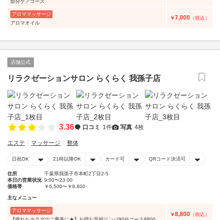
部分ケアコース
アロママッサージ
7,000
￥
（税込）
アロマオイル
店舗公式
リラクゼーションサロン らくらく 我孫子店
3.36
口コミ
1件
写真
4枚
エステ
マッサージ
整体
日祝OK
21時以降OK
カード可
QRコード決済可
住所
千葉県我孫子市本町2丁目2-5
本日の営業状況
9:00〜23:00
価格帯
￥6,500〜￥8,800
主なメニュー
アロママッサージ
8,800
￥
（税込）
【疲れたカラダのご褒美に★】お得な至福リンパ90分コース8800