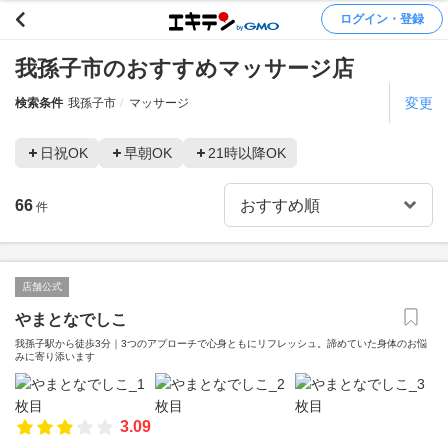
ログイン・登録
我孫子市のおすすめマッサージ店
変更
検索条件
我孫子市
マッサージ
日祝OK
早朝OK
21時以降OK
66
件
店舗公式
やまとなでしこ
我孫子駅から徒歩3分｜3つのアプローチで心身ともにリフレッシュ。諦めていた身体のお悩
みに寄り添います
3.09