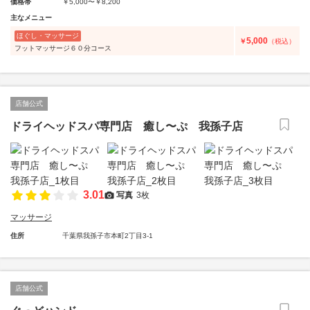
価格帯
￥5,000〜￥8,200
主なメニュー
ほぐし・マッサージ
5,000
￥
（税込）
フットマッサージ６０分コース
店舗公式
ドライヘッドスパ専門店 癒し〜ぷ 我孫子店
3.01
写真
3枚
マッサージ
住所
千葉県我孫子市本町2丁目3-1
店舗公式