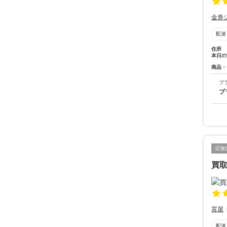
金券
配達
住所
本日の
商品・
ブ
ブ
店舗
買
質屋
配達