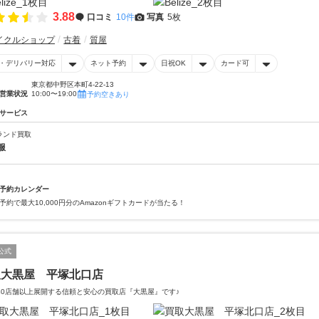
3.88
口コミ
10件
写真
5枚
イクルショップ
古着
質屋
・デリバリー対応
ネット予約
日祝OK
カード可
東京都中野区本町4-22-13
営業状況
10:00〜19:00
予約空きあり
サービス
ランド買取
服
予約カレンダー
予約で最大10,000円分のAmazonギフトカードが当たる！
公式
取大黒屋 平塚北口店
40店舗以上展開する信頼と安心の買取店『大黒屋』です♪