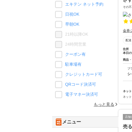
エキテン ネット予約
その不
日祝OK
早朝OK
金券
21時以降OK
配達
24時間営業
住所
本日の
クーポン有
商品・
駐車場有
ブ
シ
クレジットカード可
QRコード決済可
ネット
電子マネー決済可
ネット
もっと見る
店舗
メニュー
売