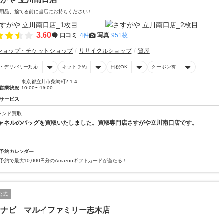
用品、捨てる前に当店にお持ちください！
3.60
口コミ
4件
写真
951枚
ショップ・チケットショップ
リサイクルショップ
質屋
・デリバリー対応
ネット予約
日祝OK
クーポン有
東京都立川市柴崎町2-1-4
営業状況
10:00〜19:00
サービス
ランド買取
ャネルのバッグを買取いたしました。買取専門店さすがや立川南口店です。
予約カレンダー
予約で最大10,000円分のAmazonギフトカードが当たる！
公式
るナビ マルイファミリー志木店