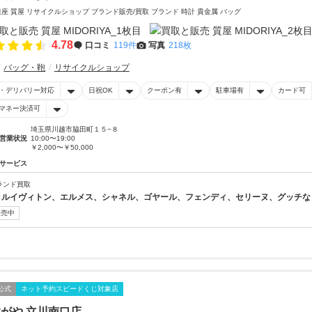
銀座 質屋 リサイクルショップ ブランド販売/買取 ブランド 時計 貴金属 バッグ
4.78
口コミ
119件
写真
218枚
バッグ・鞄
リサイクルショップ
・デリバリー対応
日祝OK
クーポン有
駐車場有
カード可
マネー決済可
埼玉県川越市脇田町１５−８
営業状況
10:00〜19:00
￥2,000〜￥50,000
サービス
ランド買取
↑↑ルイヴィトン、エルメス、シャネル、ゴヤール、フェンディ、セリーヌ、グッチなど
販売中
公式
ネット予約スピードくじ対象店
がや 立川南口店