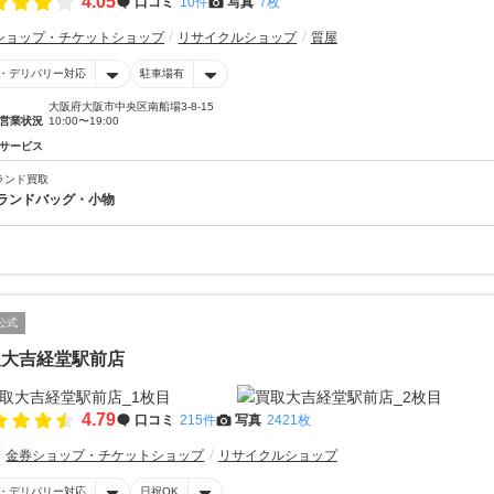
4.05
口コミ
10件
写真
7枚
ショップ・チケットショップ
リサイクルショップ
質屋
・デリバリー対応
駐車場有
大阪府大阪市中央区南船場3-8-15
営業状況
10:00〜19:00
サービス
ランド買取
ランドバッグ・小物
公式
取大吉経堂駅前店
4.79
口コミ
215件
写真
2421枚
金券ショップ・チケットショップ
リサイクルショップ
・デリバリー対応
日祝OK