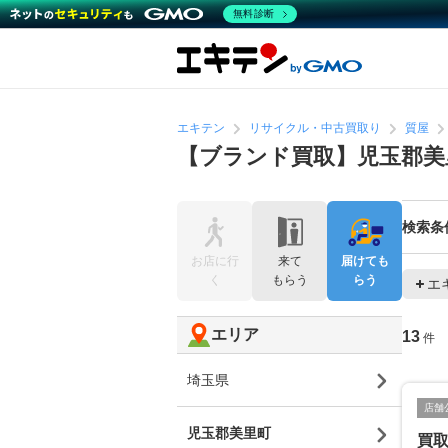
無料診断
エキテン
リサイクル・中古買取り
質屋
【ブランド買取】児玉郡美
検索条
お店に行
来て
届けても
く
もらう
らう
エ
エリア
13
件
埼玉県
店舗
児玉郡美里町
買取