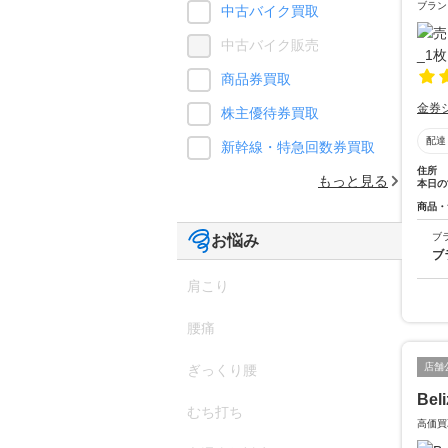
ブラン
中古バイク買取
中古バイク販売
商品券買取
金券
株主優待券買取
配達
新幹線・特急回数券買取
住所
もっと見る
本日の
商品・
ブ
お悩み
ブ
肩こり
腰痛
店舗
ぎっくり腰
Beli
むち打ち
高価買取