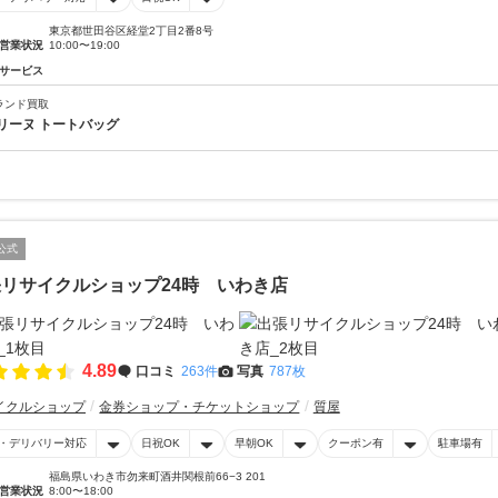
東京都世田谷区経堂2丁目2番8号
営業状況
10:00〜19:00
サービス
ランド買取
リーヌ トートバッグ
公式
リサイクルショップ24時 いわき店
4.89
口コミ
263件
写真
787枚
イクルショップ
金券ショップ・チケットショップ
質屋
・デリバリー対応
日祝OK
早朝OK
クーポン有
駐車場有
福島県いわき市勿来町酒井関根前66−3 201
営業状況
8:00〜18:00