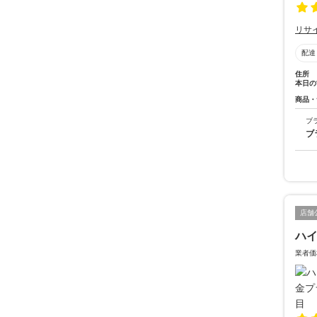
リサ
配達
住所
本日の
商品・
ブ
ブ
店舗
ハ
業者価