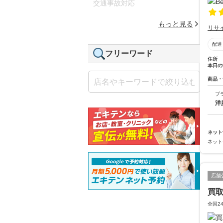
交通事故対応
もっと見る
リサ
配達
フリーワード
住所
本日の
商品・
ブ
洋
ネット
ネット
店舗
買
全国2