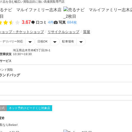
ド品を含む幅広い買取品目に強い高価買取専門店
3.67
口コミ
4件
写真
684枚
ショップ・チケットショップ
リサイクルショップ
質屋
・デリバリー対応
日祝OK
駐車場有
埼玉県志木市本町5丁目26-1
営業状況
10:30〜19:30
サービス
ランド買取
ランドバッグ
公式
ネット予約スピードくじ対象店
ze
ならBelize!