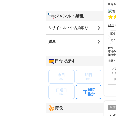
川越 
ジャンル・業種
質屋
リサイクル・中古買取り
配達
電子
質屋
住所
本日の
価格帯
日付で探す
商品・
ブ
↑
今日
明日
8/7
8/8
日時
日曜日
指定
8/9
特長
店舗
さす