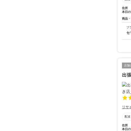
住所
本日の
商品・
ブ
セ
店舗
出張
リサ
配達
住所
本日の