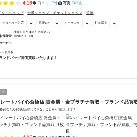
4.16
口コミ
17件
写真
763枚
イクルショップ
金券ショップ・チケットショップ
質屋
・デリバリー対応
日祝OK
クーポン有
駐車場有
神奈川県平塚市紅谷町2-27
営業状況
10:00〜19:00
サービス
ランド買取
ランドバッグ高価買取いたします！
公式
イレートバイ心斎橋店|貴金属・金プラチナ買取・ブランド品買
格買取！大手買取店様にできないことを可能にします！