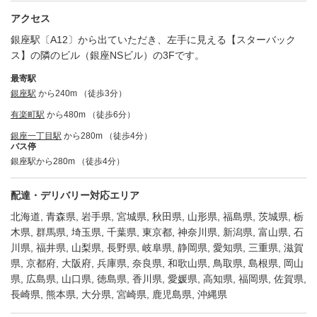
アクセス
銀座駅〔A12〕から出ていただき、左手に見える【スターバック
ス】の隣のビル（銀座NSビル）の3Fです。
最寄駅
銀座駅
から240m （徒歩3分）
有楽町駅
から480m （徒歩6分）
銀座一丁目駅
から280m （徒歩4分）
バス停
銀座駅から280m （徒歩4分）
配達・デリバリー対応エリア
北海道, 青森県, 岩手県, 宮城県, 秋田県, 山形県, 福島県, 茨城県, 栃
木県, 群馬県, 埼玉県, 千葉県, 東京都, 神奈川県, 新潟県, 富山県, 石
川県, 福井県, 山梨県, 長野県, 岐阜県, 静岡県, 愛知県, 三重県, 滋賀
県, 京都府, 大阪府, 兵庫県, 奈良県, 和歌山県, 鳥取県, 島根県, 岡山
県, 広島県, 山口県, 徳島県, 香川県, 愛媛県, 高知県, 福岡県, 佐賀県,
長崎県, 熊本県, 大分県, 宮崎県, 鹿児島県, 沖縄県