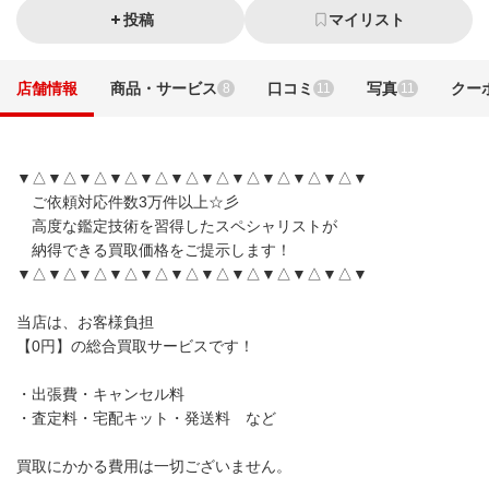
投稿
マイリスト
店舗情報
商品・サービス
口コミ
写真
クー
8
11
11
▼△▼△▼△▼△▼△▼△▼△▼△▼△▼△▼△▼
ご依頼対応件数3万件以上☆彡
高度な鑑定技術を習得したスペシャリストが
納得できる買取価格をご提示します！
▼△▼△▼△▼△▼△▼△▼△▼△▼△▼△▼△▼
当店は、お客様負担
【0円】の総合買取サービスです！
・出張費・キャンセル料
・査定料・宅配キット・発送料 など
買取にかかる費用は一切ございません。