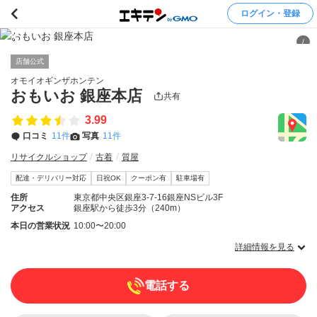
ログイン・登録
/
店舗公式
オモイオギンザホンテン
おもいお 銀座本店
共有
3.99
口コミ
11件
写真
11件
リサイクルショップ
古着
質屋
配達・デリバリー対応
日祝OK
クーポン有
駐車場有
住所
東京都中央区銀座3-7-16銀座NSビル3F
アクセス
銀座駅から徒歩3分（240m）
本日の営業状況
10:00〜20:00
詳細情報を見る
電話する