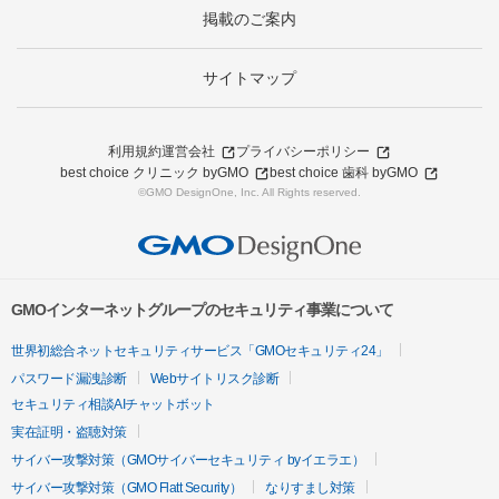
掲載のご案内
サイトマップ
利用規約
運営会社
プライバシーポリシー
best choice クリニック byGMO
best choice 歯科 byGMO
©GMO DesignOne, Inc. All Rights reserved.
GMOインターネットグループのセキュリティ事業について
世界初総合ネットセキュリティサービス「GMOセキュリティ24」
パスワード漏洩診断
Webサイトリスク診断
セキュリティ相談AIチャットボット
実在証明・盗聴対策
サイバー攻撃対策（GMOサイバーセキュリティ byイエラエ）
サイバー攻撃対策（GMO Flatt Security）
なりすまし対策