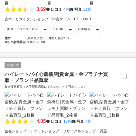
3.69
口コミ
4件
写真
11枚
古本
リサイクルショップ
中古ゲーム・CD・DVD
配達・デリバリー対応
日祝OK
駐車場有
住所
兵庫県加古川市神野町福留459
本日の営業状況
9:00〜20:00
店舗公式
ハイレートバイ心斎橋店|貴金属・金プラチナ買
取・ブランド品買取
業者価格買取！大手買取店様にできないことを可能にします！
4.05
口コミ
10件
写真
7枚
金券ショップ・チケットショップ
リサイクルショップ
質屋