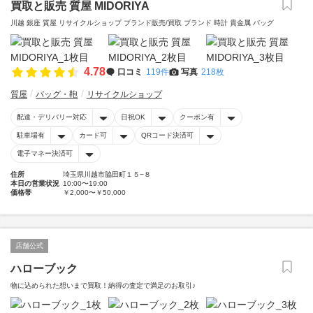
買取と販売 質屋 MIDORIYA
川越 銀座 質屋 リサイクルショップ ブランド販売/買取 ブランド 時計 貴金属 バッグ
4.78
口コミ
119件
写真
218枚
質屋
バッグ・鞄
リサイクルショップ
配達・デリバリー対応
日祝OK
クーポン有
駐車場有
カード可
QRコード決済可
電子マネー決済可
住所
埼玉県川越市脇田町１５−８
本日の営業状況
10:00〜19:00
価格帯
￥2,000〜￥50,000
店舗公式
ハローブック
物に込められた想いまで買取！納得の査定で満足のお取引♪