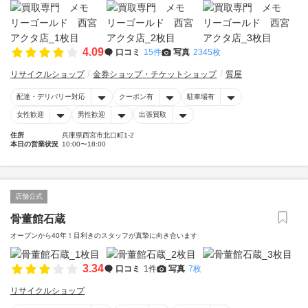
4.09
口コミ
15件
写真
2345枚
リサイクルショップ
金券ショップ・チケットショップ
質屋
配達・デリバリー対応
クーポン有
駐車場有
女性歓迎
男性歓迎
出張買取
住所
兵庫県西宮市北口町1-2
本日の営業状況
10:00〜18:00
店舗公式
骨董館石蔵
オープンから40年！目利きのスタッフが真摯に向き合います
3.34
口コミ
1件
写真
7枚
リサイクルショップ