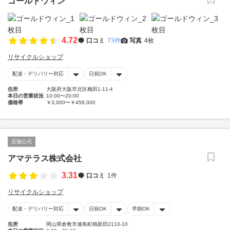
ゴールドウィン
4.72
口コミ
73件
写真
4枚
リサイクルショップ
配達・デリバリー対応
日祝OK
住所
大阪府大阪市北区梅田1-11-4
本日の営業状況
10:00〜20:00
価格帯
￥3,000〜￥458,000
店舗公式
アマテラス株式会社
3.31
口コミ
1件
リサイクルショップ
配達・デリバリー対応
日祝OK
早朝OK
住所
岡山県倉敷市連島町鶴新田2110-10