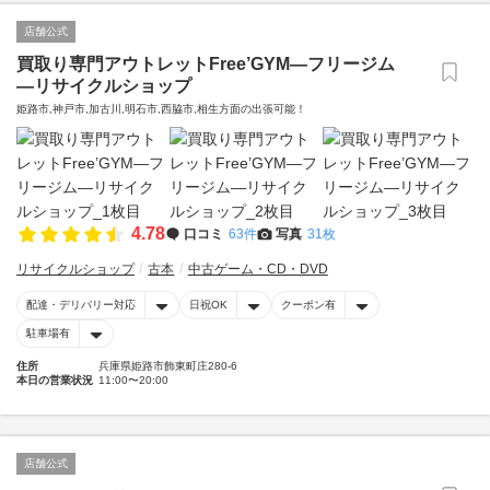
店舗公式
買取り専門アウトレットFree’GYM—フリージム
—リサイクルショップ
姫路市,神戸市,加古川,明石市,西脇市,相生方面の出張可能！
4.78
口コミ
63件
写真
31枚
リサイクルショップ
古本
中古ゲーム・CD・DVD
配達・デリバリー対応
日祝OK
クーポン有
駐車場有
住所
兵庫県姫路市飾東町庄280-6
本日の営業状況
11:00〜20:00
店舗公式