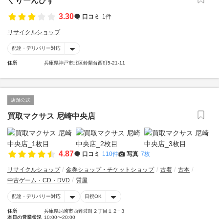
ぐりーんびず
3.30
口コミ
1件
リサイクルショップ
配達・デリバリー対応
住所
兵庫県神戸市北区鈴蘭台西町5-21-11
店舗公式
買取マクサス 尼崎中央店
4.87
口コミ
110件
写真
7枚
リサイクルショップ
金券ショップ・チケットショップ
古着
古本
中古ゲーム・CD・DVD
質屋
配達・デリバリー対応
日祝OK
住所
兵庫県尼崎市西難波町２丁目１２−３
本日の営業状況
10:00〜20:00