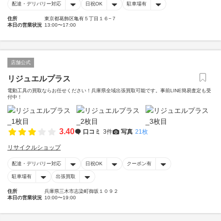
配達・デリバリー対応
日祝OK
駐車場有
住所
東京都葛飾区亀有５丁目１６−７
本日の営業状況
13:00〜17:00
店舗公式
リジュエルプラス
電動工具の買取ならお任せください！兵庫県全域出張買取可能です。事前LINE簡易査定も受
付中！
3.40
口コミ
3件
写真
21枚
リサイクルショップ
配達・デリバリー対応
日祝OK
クーポン有
駐車場有
出張買取
住所
兵庫県三木市志染町御坂１０９２
本日の営業状況
10:00〜19:00