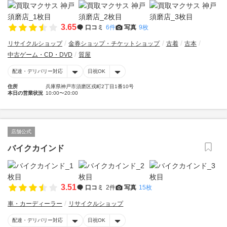
3.65
口コミ
6件
写真
9枚
リサイクルショップ
金券ショップ・チケットショップ
古着
古本
中古ゲーム・CD・DVD
質屋
配達・デリバリー対応
日祝OK
住所
兵庫県神戸市須磨区戎町2丁目1番10号
本日の営業状況
10:00〜20:00
店舗公式
バイクカインド
3.51
口コミ
2件
写真
15枚
車・カーディーラー
リサイクルショップ
配達・デリバリー対応
日祝OK