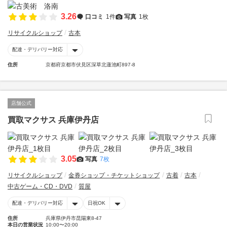
3.26
口コミ
1件
写真
1枚
リサイクルショップ
古本
配達・デリバリー対応
住所
京都府京都市伏見区深草北蓮池町897-8
店舗公式
買取マクサス 兵庫伊丹店
3.05
写真
7枚
リサイクルショップ
金券ショップ・チケットショップ
古着
古本
中古ゲーム・CD・DVD
質屋
配達・デリバリー対応
日祝OK
住所
兵庫県伊丹市昆陽東8-47
本日の営業状況
10:00〜20:00