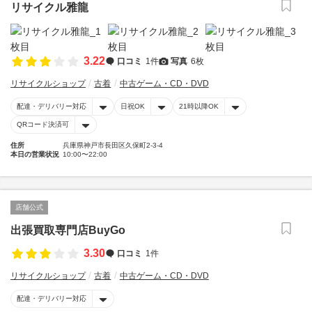
リサイクル雅龍
3.22
口コミ
1件
写真
6枚
リサイクルショップ
古着
中古ゲーム・CD・DVD
配達・デリバリー対応
日祝OK
21時以降OK
QRコード決済可
住所
兵庫県神戸市長田区久保町2-3-4
本日の営業状況
10:00〜22:00
店舗公式
出張買取専門店BuyGo
3.30
口コミ
1件
リサイクルショップ
古着
中古ゲーム・CD・DVD
配達・デリバリー対応