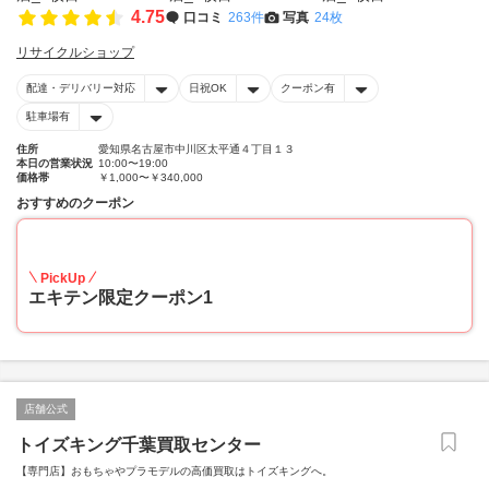
4.75
口コミ
263件
写真
24枚
リサイクルショップ
配達・デリバリー対応
日祝OK
クーポン有
駐車場有
住所
愛知県名古屋市中川区太平通４丁目１３
本日の営業状況
10:00〜19:00
価格帯
￥1,000〜￥340,000
おすすめのクーポン
20
PickUp
エキテン限定クーポン1
店舗公式
トイズキング千葉買取センター
【専門店】おもちゃやプラモデルの高価買取はトイズキングへ。‎