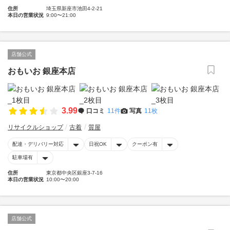
住所
埼玉県新座市池田4-2-21
本日の営業状況
9:00〜21:00
店舗公式
おもいお 銀座本店
3.99
口コミ
11件
写真
11枚
リサイクルショップ
古着
質屋
配達・デリバリー対応
日祝OK
クーポン有
駐車場有
住所
東京都中央区銀座3-7-16
本日の営業状況
10:00〜20:00
店舗公式