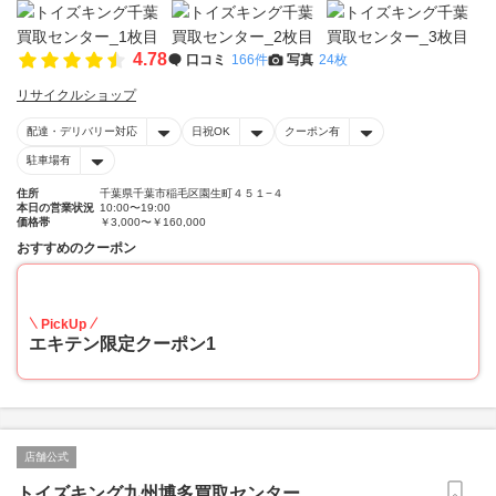
4.78
口コミ
166件
写真
24枚
リサイクルショップ
配達・デリバリー対応
日祝OK
クーポン有
駐車場有
住所
千葉県千葉市稲毛区園生町４５１−４
本日の営業状況
10:00〜19:00
価格帯
￥3,000〜￥160,000
おすすめのクーポン
20
PickUp
エキテン限定クーポン1
店舗公式
トイズキング九州博多買取センター