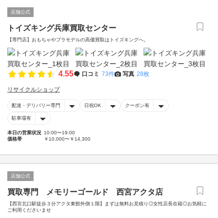
店舗公式
トイズキング兵庫買取センター
【専門店】おもちゃやプラモデルの高価買取はトイズキングへ。‎
4.55
口コミ
73件
写真
28枚
リサイクルショップ
配達・デリバリー専門
日祝OK
クーポン有
駐車場有
本日の営業状況
10:00〜19:00
価格帯
￥10,000〜￥14,300
店舗公式
買取専門 メモリーゴールド 西宮アクタ店
【西宮北口駅徒歩３分アクタ東館外側１階】まずは無料お見積り◎女性店長在籍◎お気軽に
ご利用くださいませ