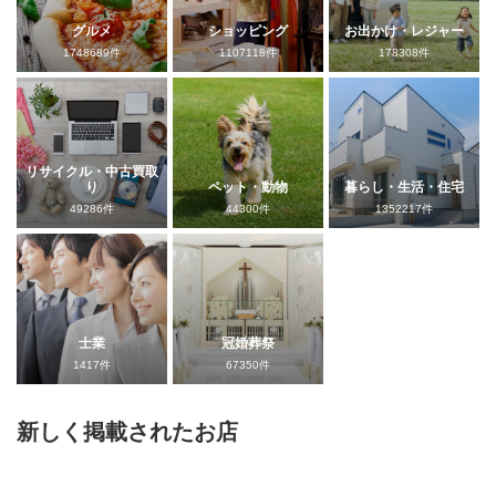
グルメ
ショッピング
お出かけ・レジャー
1748689件
1107118件
178308件
リサイクル・中古買取
り
ペット・動物
暮らし・生活・住宅
49286件
44300件
1352217件
士業
冠婚葬祭
1417件
67350件
新しく掲載されたお店