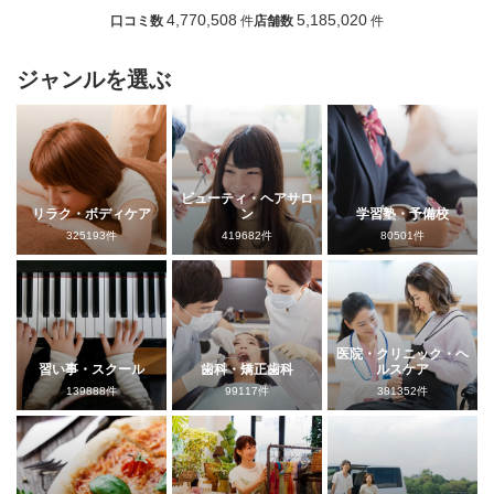
4,770,508
5,185,020
口コミ数
件
店舗数
件
ジャンルを選ぶ
ビューティ・ヘアサロ
リラク・ボディケア
ン
学習塾・予備校
325193件
419682件
80501件
医院・クリニック・ヘ
習い事・スクール
歯科・矯正歯科
ルスケア
139888件
99117件
381352件