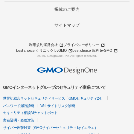
掲載のご案内
サイトマップ
利用規約
運営会社
プライバシーポリシー
best choice クリニック byGMO
best choice 歯科 byGMO
©GMO DesignOne, Inc. All Rights reserved.
GMOインターネットグループのセキュリティ事業について
世界初総合ネットセキュリティサービス「GMOセキュリティ24」
パスワード漏洩診断
Webサイトリスク診断
セキュリティ相談AIチャットボット
実在証明・盗聴対策
サイバー攻撃対策（GMOサイバーセキュリティ byイエラエ）