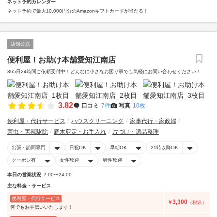
ネット予約カレンダー
ネット予約で最大10,000円分のAmazonギフトカードが当たる！
店舗公式
便利屋！お助け本舗愛知江南店
365日24時間ご依頼受付中！どんなに小さなお困り事でも気軽にお問い合わせください！
3.82
口コミ
7件
写真
10枚
便利屋・代行サービス
ハウスクリーニング
家事代行・家政婦
害虫・害獣駆除
庭木剪定・お手入れ
片づけ・遺品整理
出張・訪問専門
日祝OK
早朝OK
21時以降OK
クーポン有
女性歓迎
男性歓迎
本日の営業状況
7:00〜24:00
主な料金・サービス
便利屋・代行サービス
3,300
￥
（税込）
何でもお手伝いいたします！