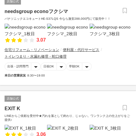
店舗公式
needsgroup econoフクシマ
パナソニックエコキュートHE-S37LQS 今なら激安288,000円にて販売中！！
3.07
住宅リフォーム・リノベーション
便利屋・代行サービス
トイレつまり・水漏れ修理・蛇口修理
出張・訪問専門
日祝OK
早朝OK
本日の営業状況
8:30〜19:00
店舗公式
EXIT K
LINEからご依頼を受付中★汚れを落として終わり、じゃない。ワンランク上の仕上がりをご
提供♪
3.06