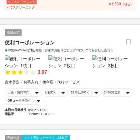
ハウスクリーニング
3,300
￥
（税込）
ハウスクリーニング
店舗公式
便利コーポレーション
年中無休×24時間対応可能｜お家のお困りごとはプロにいつでもお任せあれ☆
3.07
庭木剪定・お手入れ
便利屋・代行サービス
出張・訪問専門
日祝OK
21時以降OK
24時間営業
QRコード決済可
本日の営業状況
0:00〜24:00
価格帯
￥200〜￥10,000
店舗公式
ネット予約スピードくじ対象店