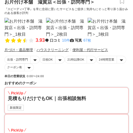
お片付け本舗 滋賀店＜出張・訪問専門＞
『スピーディ×丁寧』を常に念頭に置いたサービスをご提供｜気持ちにそっと寄り添う温かみ
のある接客が評判
3.93
口コミ
10件
写真
67枚
片づけ・遺品整理
ハウスクリーニング
便利屋・代行サービス
出張・訪問専門
日祝OK
21時以降OK
24時間営業
クーポン有
本日の営業状況
0:00〜24:00
おすすめのクーポン
PickUp
見積もりだけでもOK｜出張相談無料
新規限定
30
PickUp