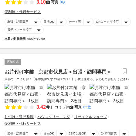
3.10
写真
9枚
便利屋・代行サービス
出張・訪問専門
日祝OK
カード可
QRコード決済可
電子マネー決済可
本日の営業状況
9:00〜19:00
店舗公式
お片付け本舗 京都市伏見店＜出張・訪問専門＞
京都で口コミ好評！【年中無休ですぐ駆けつけ！】丁寧迅速対応、安心してお任せください
3.42
口コミ
2件
写真
65枚
片づけ・遺品整理
ハウスクリーニング
リサイクルショップ
便利屋・代行サービス
出張・訪問専門
日祝OK
21時以降OK
24時間営業