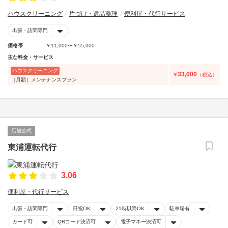
ハウスクリーニング
片づけ・遺品整理
便利屋・代行サービス
出張・訪問専門
価格帯
￥11,000〜￥55,000
主な料金・サービス
ハウスクリーニング
33,000
￥
（税込）
［月額］メンテナンスプラン
店舗公式
東浦運転代行
3.06
便利屋・代行サービス
出張・訪問専門
日祝OK
21時以降OK
駐車場有
カード可
QRコード決済可
電子マネー決済可