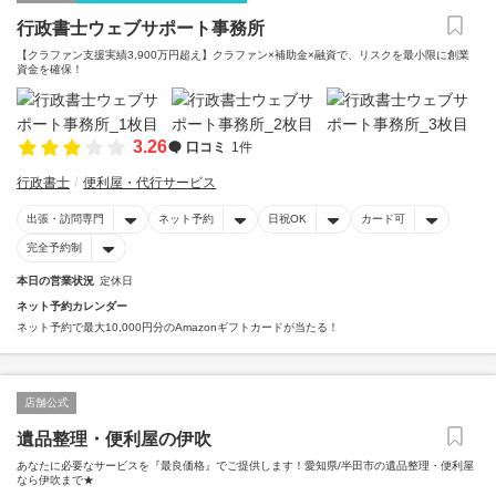
行政書士ウェブサポート事務所
【クラファン支援実績3,900万円超え】クラファン×補助金×融資で、リスクを最小限に創業
資金を確保！
3.26
口コミ
1件
行政書士
便利屋・代行サービス
出張・訪問専門
ネット予約
日祝OK
カード可
完全予約制
本日の営業状況
定休日
ネット予約カレンダー
ネット予約で最大10,000円分のAmazonギフトカードが当たる！
店舗公式
遺品整理・便利屋の伊吹
あなたに必要なサービスを『最良価格』でご提供します！愛知県/半田市の遺品整理・便利屋
なら伊吹まで★