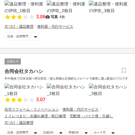
3.06
写真
4枚
片づけ・遺品整理
便利屋・代行サービス
出張・訪問専門
店舗公式
合同会社タカハシ
年中無休で日本全国へ即日対応！急な荷物も圧倒的なスピードで確実に運ぶ配送のプロです
3.07
住宅リフォーム・リノベーション
便利屋・代行サービス
トイレつまり・水漏れ修理・蛇口修理
宅配便・バイク便・引越し
片づけ・遺品整理
出張・訪問専門
日祝OK
早朝OK
カード可