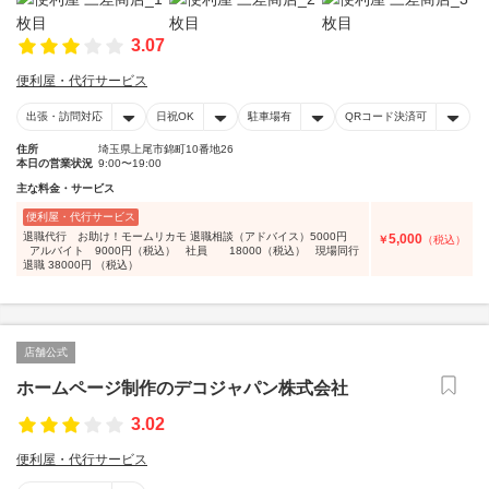
3.07
便利屋・代行サービス
出張・訪問対応
日祝OK
駐車場有
QRコード決済可
住所
埼玉県上尾市錦町10番地26
本日の営業状況
9:00〜19:00
主な料金・サービス
便利屋・代行サービス
退職代行 お助け！モームリカモ 退職相談（アドバイス）5000円
5,000
￥
（税込）
アルバイト 9000円（税込） 社員 18000（税込） 現場同行
退職 38000円 （税込）
店舗公式
ホームページ制作のデコジャパン株式会社
3.02
便利屋・代行サービス