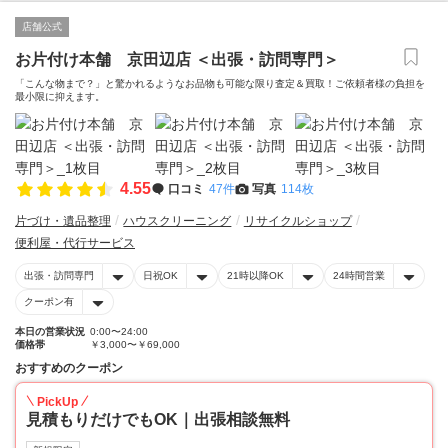
店舗公式
お片付け本舗 京田辺店 ＜出張・訪問専門＞
「こんな物まで？」と驚かれるようなお品物も可能な限り査定＆買取！ご依頼者様の負担を
最小限に抑えます。
4.55
口コミ
47件
写真
114枚
片づけ・遺品整理
ハウスクリーニング
リサイクルショップ
便利屋・代行サービス
出張・訪問専門
日祝OK
21時以降OK
24時間営業
クーポン有
本日の営業状況
0:00〜24:00
価格帯
￥3,000〜￥69,000
おすすめのクーポン
PickUp
見積もりだけでもOK｜出張相談無料