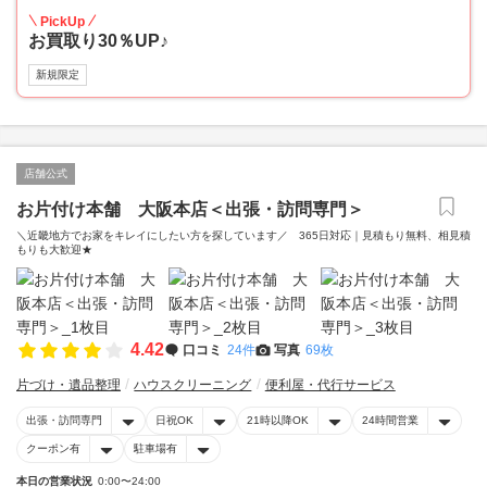
PickUp
お買取り30％UP♪
新規限定
店舗公式
お片付け本舗 大阪本店＜出張・訪問専門＞
＼近畿地方でお家をキレイにしたい方を探しています／ 365日対応｜見積もり無料、相見積
もりも大歓迎★
4.42
口コミ
24件
写真
69枚
片づけ・遺品整理
ハウスクリーニング
便利屋・代行サービス
出張・訪問専門
日祝OK
21時以降OK
24時間営業
クーポン有
駐車場有
本日の営業状況
0:00〜24:00