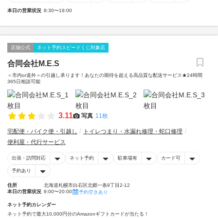
本日の営業状況
8:30〜19:00
店舗公式
ネット予約スピードくじ対象店
合同会社M.E.S
＜市内or道外＞の引越し承ります！あなたの期待を超える高品質な配送サービス★24時間
365日相談可能
3.11
写真
11枚
宅配便・バイク便・引越し
トイレつまり・水漏れ修理・蛇口修理
便利屋・代行サービス
出張・訪問対応
ネット予約
駐車場有
カード可
予約あり
住所
北海道札幌市白石区北郷一条9丁目2-12
本日の営業状況
9:00〜20:00
予約空きあり
ネット予約カレンダー
ネット予約で最大10,000円分のAmazonギフトカードが当たる！