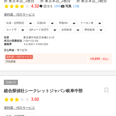
4.32
口コミ
18件
写真
12枚
便利屋・代行サービス
出張・訪問対応
日祝OK
早朝OK
クーポン有
カード可
QRコード決済可
女性歓迎
男性歓迎
住所
東京都中央区日本橋1-2-10
本日の営業状況
7:00〜21:00
価格帯
￥3,300〜￥500,000
主な料金・サービス
便利屋・代行サービス
8,800
￥
（税込）
浮気調査
店舗公式
総合探偵社シークレットジャパン岐阜中部
3.02
便利屋・代行サービス