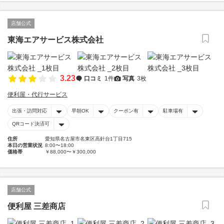
店舗公式
東海エアサービス株式会社
3.23
口コミ
1件
写真
3枚
便利屋・代行サービス
出張・訪問対応
早朝OK
クーポン有
駐車場有
QRコード決済可
住所
愛知県名古屋市名東区高針台1丁目715
本日の営業状況
8:00〜18:00
価格帯
￥88,000〜￥300,000
店舗公式
便利屋 三差商店