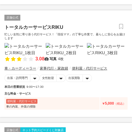
店舗公式
トータルカーサービスRIKU
忙しい女性に寄り添う代行サービス！「現役ママ」の丁寧な作業で、暮らしに安心をお届け
します
3.08
写真
4枚
車・カーディーラー
家事代行・家政婦
便利屋・代行サービス
出張・訪問専門
女性歓迎
出張買取
本日の営業状況
9:00〜17:30
主な料金・サービス
便利屋・代行サービス
5,000
￥
（税込）
車の内装、外装の掃除
店舗公式
ネット予約スピードくじ対象店