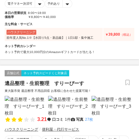
電子マネー決済可
予約あり
本日の営業状況
8:00〜18:00
価格帯
￥8,800〜￥40,000
主な料金・サービス
ハウスクリーニング
39,800
￥
（税込）
前年度人気No.1※【水回り5点・新品級】｜1日1邸・集中施工
ネット予約カレンダー
ネット予約で最大10,000円分のAmazonギフトカードが当たる！
店舗公式
ネット予約スピードくじ対象店
遺品整理・生前整理 すりーぴーす
東大阪市発 遺品整理 不用品回収 お客様に合わせた提案可能！
3.21
口コミ
1件
写真
27枚
ハウスクリーニング
便利屋・代行サービス