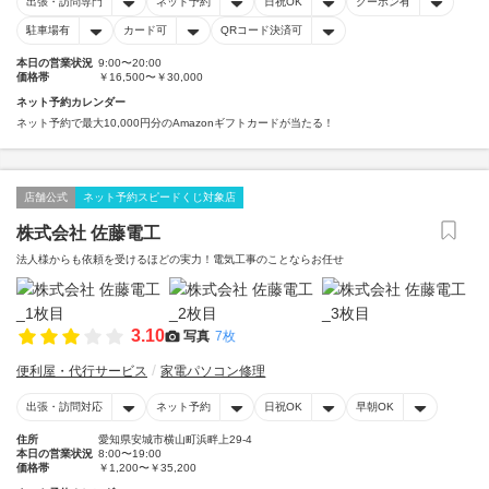
出張・訪問専門
ネット予約
日祝OK
クーポン有
駐車場有
カード可
QRコード決済可
本日の営業状況
9:00〜20:00
価格帯
￥16,500〜￥30,000
ネット予約カレンダー
ネット予約で最大10,000円分のAmazonギフトカードが当たる！
店舗公式
ネット予約スピードくじ対象店
株式会社 佐藤電工
法人様からも依頼を受けるほどの実力！電気工事のことならお任せ
3.10
写真
7枚
便利屋・代行サービス
家電パソコン修理
出張・訪問対応
ネット予約
日祝OK
早朝OK
住所
愛知県安城市横山町浜畔上29-4
本日の営業状況
8:00〜19:00
価格帯
￥1,200〜￥35,200