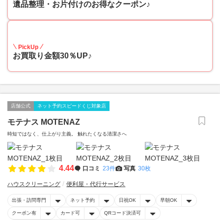
遺品整理・お片付けのお得なクーポン♪
30
PickUp
お買取り金額30％UP♪
店舗公式
ネット予約スピードくじ対象店
モテナス MOTENAZ
時短ではなく、仕上がり主義。 触れたくなる清潔さへ
4.44
口コミ
23件
写真
30枚
ハウスクリーニング
便利屋・代行サービス
出張・訪問専門
ネット予約
日祝OK
早朝OK
クーポン有
カード可
QRコード決済可