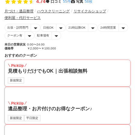
4.74
口コミ
55件
写真
58枚
片づけ・遺品整理
ハウスクリーニング
リサイクルショップ
便利屋・代行サービス
出張・訪問専門
日祝OK
21時以降OK
24時間営業
クーポン有
駐車場有
本日の営業状況
0:00〜24:00
価格帯
￥2,000〜￥100,000
おすすめのクーポン
PickUp
見積もりだけでもOK｜出張相談無料
新規限定
30
PickUp
遺品整理・お片付けのお得なクーポン♪
新規限定
平日限定
30