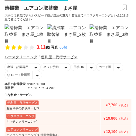
清掃業 エアコン取替業 まさ屋
大手には真似できないスピード感が当店の魅力！名古屋でハウスクリーニングといえばまさ
屋で覚えてください
3.11
写真
66枚
ハウスクリーニング
便利屋・代行サービス
出張・訪問専門
ネット予約
日祝OK
カード可
QRコード決済可
本日の営業状況
9:00〜18:00
価格帯
￥7,700〜￥24,200
主な料金・サービス
便利屋・代行サービス
7,700
￥
（税込）
お困り事の解決サービス
ハウスクリーニング
19,800
￥
（税込）
キッチンクリーニング
エアコンクリーニング
12,100
￥
（税込）
エアコンクリーニング/お掃除機能無し