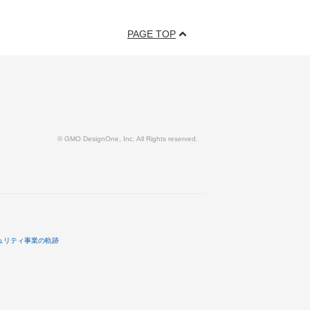
PAGE TOP
© GMO DesignOne, Inc. All Rights reserved.
ュリティ事業の軌跡