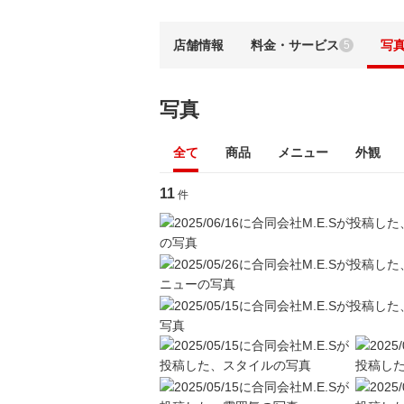
店舗情報
料金・サービス
写
5
写真
全て
商品
メニュー
外観
11
件