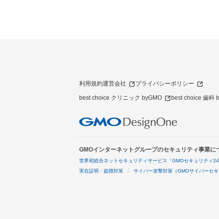
利用規約
運営会社
プライバシーポリシー
best choice クリニック byGMO
best choice 歯科
GMOインターネットグループのセキュリティ事業に
世界初総合ネットセキュリティサービス「GMOセキュリティ2
実在証明・盗聴対策
サイバー攻撃対策（GMOサイバーセキ