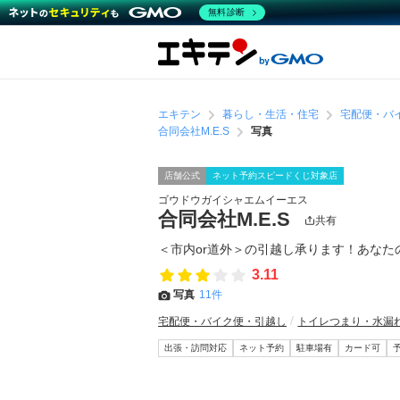
無料診断
エキテン
暮らし・生活・住宅
宅配便・バ
合同会社M.E.S
写真
店舗公式
ネット予約スピードくじ対象店
ゴウドウガイシャエムイーエス
合同会社M.E.S
共有
＜市内or道外＞の引越し承ります！あなた
3.11
写真
11件
宅配便・バイク便・引越し
トイレつまり・水漏
出張・訪問対応
ネット予約
駐車場有
カード可