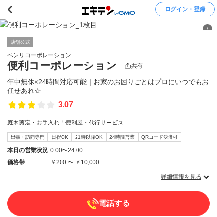
ログイン・登録
/
店舗公式
ベンリコーポレーション
便利コーポレーション
共有
年中無休×24時間対応可能｜お家のお困りごとはプロにいつでもお
任せあれ☆
3.07
庭木剪定・お手入れ
便利屋・代行サービス
出張・訪問専門
日祝OK
21時以降OK
24時間営業
QRコード決済可
本日の営業状況
0:00〜24:00
価格帯
￥200 〜 ￥10,000
詳細情報を見る
電話する