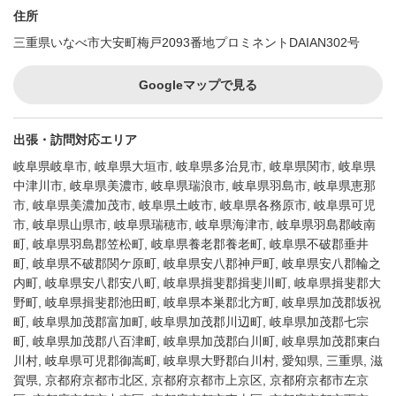
住所
三重県いなべ市大安町梅戸2093番地プロミネントDAIAN302号
Googleマップで見る
出張・訪問対応エリア
岐阜県岐阜市, 岐阜県大垣市, 岐阜県多治見市, 岐阜県関市, 岐阜県
中津川市, 岐阜県美濃市, 岐阜県瑞浪市, 岐阜県羽島市, 岐阜県恵那
市, 岐阜県美濃加茂市, 岐阜県土岐市, 岐阜県各務原市, 岐阜県可児
市, 岐阜県山県市, 岐阜県瑞穂市, 岐阜県海津市, 岐阜県羽島郡岐南
町, 岐阜県羽島郡笠松町, 岐阜県養老郡養老町, 岐阜県不破郡垂井
町, 岐阜県不破郡関ケ原町, 岐阜県安八郡神戸町, 岐阜県安八郡輪之
内町, 岐阜県安八郡安八町, 岐阜県揖斐郡揖斐川町, 岐阜県揖斐郡大
野町, 岐阜県揖斐郡池田町, 岐阜県本巣郡北方町, 岐阜県加茂郡坂祝
町, 岐阜県加茂郡富加町, 岐阜県加茂郡川辺町, 岐阜県加茂郡七宗
町, 岐阜県加茂郡八百津町, 岐阜県加茂郡白川町, 岐阜県加茂郡東白
川村, 岐阜県可児郡御嵩町, 岐阜県大野郡白川村, 愛知県, 三重県, 滋
賀県, 京都府京都市北区, 京都府京都市上京区, 京都府京都市左京