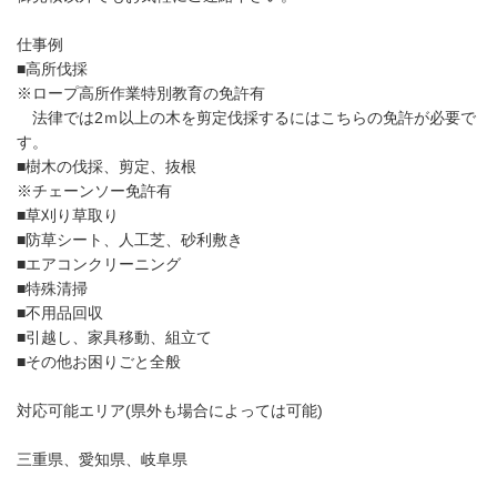
仕事例
■高所伐採
※ロープ高所作業特別教育の免許有
法律では2ｍ以上の木を剪定伐採するにはこちらの免許が必要で
す。
■樹木の伐採、剪定、抜根
※チェーンソー免許有
■草刈り草取り
■防草シート、人工芝、砂利敷き
■エアコンクリーニング
■特殊清掃
■不用品回収
■引越し、家具移動、組立て
■その他お困りごと全般
対応可能エリア(県外も場合によっては可能)
三重県、愛知県、岐阜県