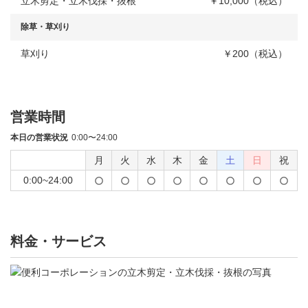
立木剪定・立木伐採・抜根
￥10,000（税込）
除草・草刈り
草刈り
￥200（税込）
営業時間
本日の営業状況
0:00〜24:00
月
火
水
木
金
土
日
祝
0:00~24:00
料金・サービス
庭
木
剪
定