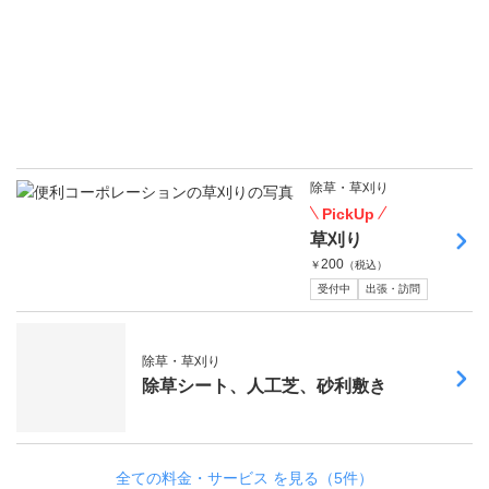
0
0
0
（
税
込
）
受付中
出張・
除草・草刈り
PickUp
草刈り
200
￥
（税込）
受付中
出張・訪問
除草・草刈り
除草シート、人工芝、砂利敷き
全ての料金・サービス を見る（5件）