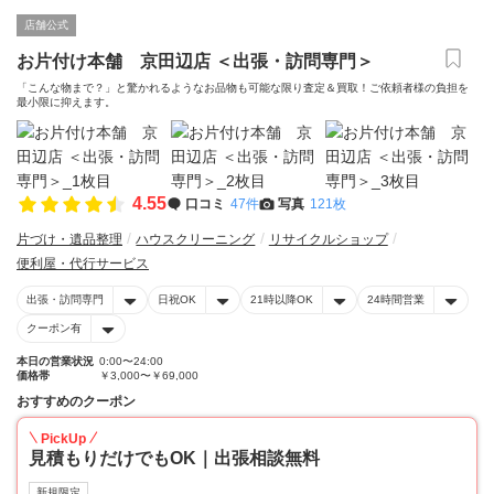
店舗公式
お片付け本舗 京田辺店 ＜出張・訪問専門＞
「こんな物まで？」と驚かれるようなお品物も可能な限り査定＆買取！ご依頼者様の負担を
最小限に抑えます。
4.55
口コミ
47件
写真
121枚
片づけ・遺品整理
ハウスクリーニング
リサイクルショップ
便利屋・代行サービス
出張・訪問専門
日祝OK
21時以降OK
24時間営業
クーポン有
本日の営業状況
0:00〜24:00
価格帯
￥3,000〜￥69,000
おすすめのクーポン
PickUp
見積もりだけでもOK｜出張相談無料
新規限定