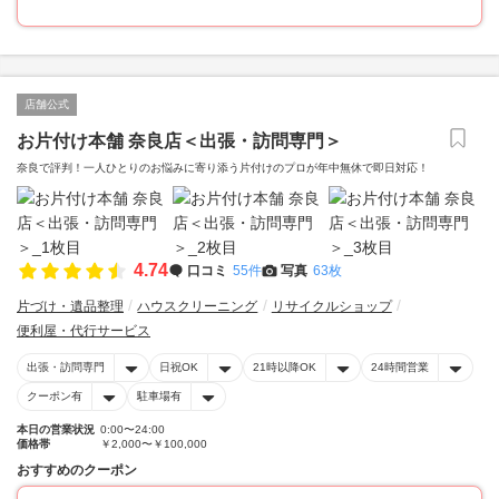
店舗公式
お片付け本舗 奈良店＜出張・訪問専門＞
奈良で評判！一人ひとりのお悩みに寄り添う片付けのプロが年中無休で即日対応！
4.74
口コミ
55件
写真
63枚
片づけ・遺品整理
ハウスクリーニング
リサイクルショップ
便利屋・代行サービス
出張・訪問専門
日祝OK
21時以降OK
24時間営業
クーポン有
駐車場有
本日の営業状況
0:00〜24:00
価格帯
￥2,000〜￥100,000
おすすめのクーポン