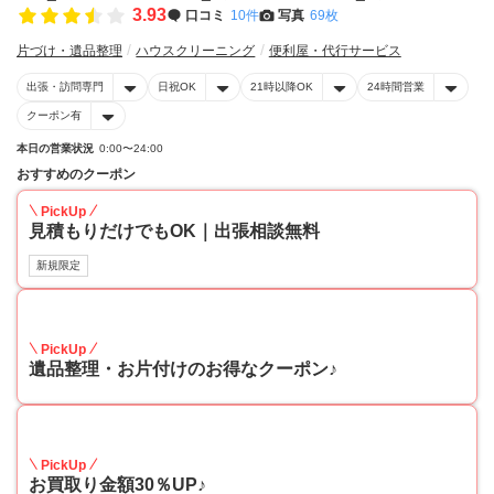
3.93
口コミ
10件
写真
69枚
片づけ・遺品整理
ハウスクリーニング
便利屋・代行サービス
出張・訪問専門
日祝OK
21時以降OK
24時間営業
クーポン有
本日の営業状況
0:00〜24:00
おすすめのクーポン
PickUp
見積もりだけでもOK｜出張相談無料
新規限定
30
PickUp
遺品整理・お片付けのお得なクーポン♪
30
PickUp
お買取り金額30％UP♪