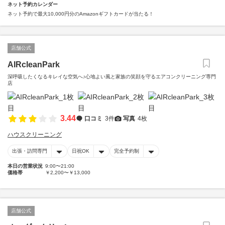
ネット予約カレンダー
ネット予約で最大10,000円分のAmazonギフトカードが当たる！
店舗公式
AIRcleanPark
深呼吸したくなるキレイな空気へ♪心地よい風と家族の笑顔を守るエアコンクリーニング専門
店
3.44
口コミ
3件
写真
4枚
ハウスクリーニング
出張・訪問専門
日祝OK
完全予約制
本日の営業状況
9:00〜21:00
価格帯
￥2,200〜￥13,000
店舗公式