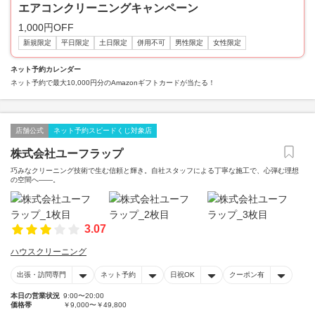
エアコンクリーニングキャンペーン
1,000円OFF
新規限定
平日限定
土日限定
併用不可
男性限定
女性限定
ネット予約カレンダー
ネット予約で最大10,000円分のAmazonギフトカードが当たる！
店舗公式
ネット予約スピードくじ対象店
株式会社ユーフラップ
巧みなクリーニング技術で生む信頼と輝き。自社スタッフによる丁寧な施工で、心弾む理想
の空間へ――。
3.07
ハウスクリーニング
出張・訪問専門
ネット予約
日祝OK
クーポン有
本日の営業状況
9:00〜20:00
価格帯
￥9,000〜￥49,800