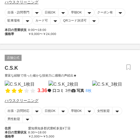
ハウスクリーニング
出張・訪問専門
日祝OK
早朝OK
クーポン有
駐車場有
カード可
QRコード決済可
本日の営業状況
8:00〜18:00
価格帯
￥9,000〜￥24,000
店舗公式
C.S.K
豊富な経験で培った確かな技術力に感嘆の声続出★
3.36
口コミ
3件
写真
8枚
ハウスクリーニング
出張・訪問対応
日祝OK
早朝OK
女性歓迎
男性歓迎
住所
愛知県知多郡武豊町多賀4丁目
本日の営業状況
8:30〜18:00
価格帯
￥2,000〜￥5,000