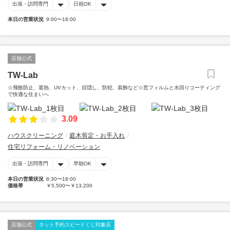
出張・訪問専門
日祝OK
本日の営業状況
9:00〜18:00
店舗公式
TW-Lab
☆飛散防止、遮熱、UVカット、目隠し、防犯、装飾など☆窓フィルムと水回りコーティング
で快適な住まいへ
3.09
ハウスクリーニング
庭木剪定・お手入れ
住宅リフォーム・リノベーション
出張・訪問専門
早朝OK
本日の営業状況
8:30〜18:00
価格帯
￥5,500〜￥13,200
店舗公式
ネット予約スピードくじ対象店