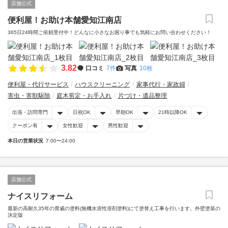
店舗公式
便利屋！お助け本舗愛知江南店
365日24時間ご依頼受付中！どんなに小さなお困り事でも気軽にお問い合わせください！
3.82
口コミ
7件
写真
10枚
便利屋・代行サービス
ハウスクリーニング
家事代行・家政婦
害虫・害獣駆除
庭木剪定・お手入れ
片づけ・遺品整理
出張・訪問専門
日祝OK
早朝OK
21時以降OK
クーポン有
女性歓迎
男性歓迎
本日の営業状況
7:00〜24:00
店舗公式
ナイスリフォーム
最新の高耐久35年の脅威の塗料(無機水溶性溶剤塗料)にて塗替え工事を行います。外壁塗装の
決定版