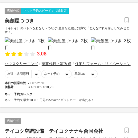
店舗公式
ネット予約スピードくじ対象店
美創屋つづき
［キレイ］のバトンをあなたへつなぐ♪豊富な経験と知識で「どんな汚れも落としてみせま
す！」
3.08
ハウスクリーニング
家事代行・家政婦
住宅リフォーム・リノベーション
出張・訪問専門
ネット予約
早朝OK
本日の営業状況
7:00〜21:00
価格帯
￥4,500〜￥18,700
ネット予約カレンダー
ネット予約で最大10,000円分のAmazonギフトカードが当たる！
店舗公式
テイコク空調設備 テイコクナナキ合同会社