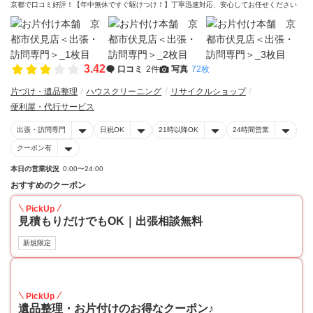
京都で口コミ好評！【年中無休ですぐ駆けつけ！】丁寧迅速対応、安心してお任せください
3.42
口コミ
2件
写真
72枚
片づけ・遺品整理
ハウスクリーニング
リサイクルショップ
便利屋・代行サービス
出張・訪問専門
日祝OK
21時以降OK
24時間営業
クーポン有
本日の営業状況
0:00〜24:00
おすすめのクーポン
PickUp
見積もりだけでもOK｜出張相談無料
新規限定
30
PickUp
遺品整理・お片付けのお得なクーポン♪