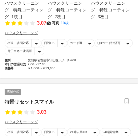
3.07
写真
10枚
ハウスクリーニング
出張・訪問対応
日祝OK
カード可
QRコード決済可
電子マネー決済可
住所
愛知県名古屋市守山区天子田1-208
本日の営業状況
9:00〜17:00
価格帯
￥1,000〜￥13,000
店舗公式
特掃リセットスマイル
3.03
ハウスクリーニング
出張・訪問対応
日祝OK
21時以降OK
24時間営業