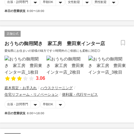
出張・訪問専門
早朝OK
女性歓迎
男性歓迎
本日の営業状況
8:00〜18:00
店舗公式
おうちの御用聞き 家工房 豊田東インター店
愛知県にお住まいの皆様の味方です☆時間外のご依頼にも柔軟に対応◎
3.06
庭木剪定・お手入れ
ハウスクリーニング
住宅リフォーム・リノベーション
便利屋・代行サービス
出張・訪問専門
早朝OK
本日の営業状況
8:00〜18:00