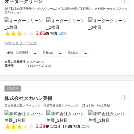
オーダークリーン
10年以上の業界経験☆ハウスクリーニングに情熱を捧げる代表と、きめ細やかな女性スタッ
フが伺います！
3.06
写真
10枚
ハウスクリーニング
出張・訪問専門
日祝OK
早朝OK
本日の営業状況
8:30〜20:00
価格帯
￥880〜￥17,600
店舗公式
株式会社タカハシ美掃
名古屋風呂釜クリーニング 津島市風呂釜クリーニング 口コミ数 No.1店舗
3.28
口コミ
1件
写真
21枚