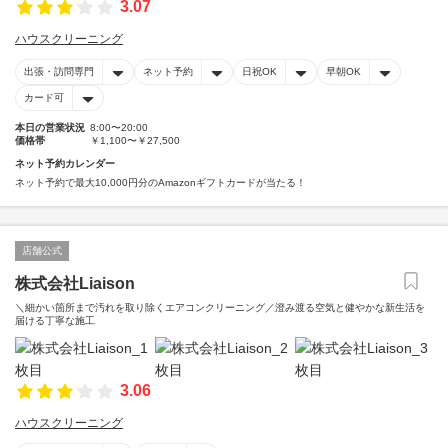
3.07
ハウスクリーニング
出張・訪問専門
ネット予約
日祝OK
早朝OK
カード可
本日の営業状況
8:00〜20:00
価格帯
￥1,100〜￥27,500
ネット予約カレンダー
ネット予約で最大10,000円分のAmazonギフトカードが当たる！
店舗公式
株式会社Liaison
＼細かい箇所まで汚れを取り除くエアコンクリーニング／澄み渡る空気と健やかな新生活を
届ける丁寧な施工
3.06
ハウスクリーニング