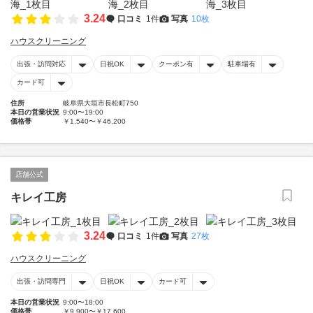
3.24
口コミ
1件
写真
10枚
ハウスクリーニング
出張・訪問対応
日祝OK
クーポン有
駐車場有
カード可
住所
岐阜県大垣市長松町750
本日の営業状況
9:00〜19:00
価格帯
￥1,540〜￥46,200
店舗公式
キレイ工房
3.24
口コミ
1件
写真
27枚
ハウスクリーニング
出張・訪問専門
日祝OK
カード可
本日の営業状況
9:00〜18:00
価格帯
￥9,900〜￥17,600