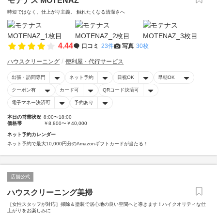
モテナス MOTENAZ
時短ではなく、仕上がり主義。 触れたくなる清潔さへ
4.44
口コミ
23件
写真
30枚
ハウスクリーニング
便利屋・代行サービス
出張・訪問専門
ネット予約
日祝OK
早朝OK
クーポン有
カード可
QRコード決済可
電子マネー決済可
予約あり
本日の営業状況
8:00〜18:00
価格帯
￥8,800〜￥40,000
ネット予約カレンダー
ネット予約で最大10,000円分のAmazonギフトカードが当たる！
店舗公式
ハウスクリーニング美掃
［女性スタッフが対応］掃除＆塗装で居心地の良い空間へと導きます！ハイクオリティな仕
上がりをお楽しみに