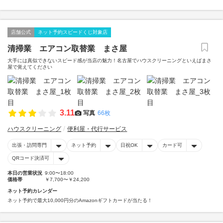
店舗公式
ネット予約スピードくじ対象店
清掃業 エアコン取替業 まさ屋
大手には真似できないスピード感が当店の魅力！名古屋でハウスクリーニングといえばまさ
屋で覚えてください
3.11
写真
66枚
ハウスクリーニング
便利屋・代行サービス
出張・訪問専門
ネット予約
日祝OK
カード可
QRコード決済可
本日の営業状況
9:00〜18:00
価格帯
￥7,700〜￥24,200
ネット予約カレンダー
ネット予約で最大10,000円分のAmazonギフトカードが当たる！