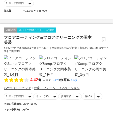
出張・訪問専門
価格帯
￥11,000〜￥55,000
店舗公式
ネット予約スピードくじ対象店
フロアコーティング&フロアクリーニングの岡本
美装
お問い合わせはお電話またはメールにて｜土日祝日も休まず営業！東海地方3県に出張サービ
スをご提供中♪
4.42
口コミ
24件
写真
64枚
ハウスクリーニング
住宅リフォーム・リノベーション
出張・訪問専門
ネット予約
資料請求
日祝OK
本日の営業状況
9:00〜18:00
ネット予約カレンダー