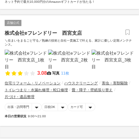
ネット予約で最大10,000円分のAmazonギフトカードが当たる！
店舗公式
株式会社eフレンドリー 西宮支店
＼住まいをまるごと守る／熟練の技術と自社一貫施工で叶える、家計に優しい定期メンテナ
ンス。
3.08
写真
11枚
住宅リフォーム・リノベーション
ハウスクリーニング
害虫・害獣駆除
トイレつまり・水漏れ修理・蛇口修理
畳・障子・壁紙張り替え
片づけ・遺品整理
出張・訪問専門
日祝OK
カード可
本日の営業状況
9:00〜21:00