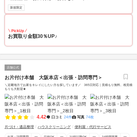
新規限定
30
PickUp
お買取り金額30％UP♪
店舗公式
お片付け本舗 大阪本店＜出張・訪問専門＞
＼近畿地方でお家をキレイにしたい方を探しています／ 365日対応｜見積もり無料、相見積
もりも大歓迎★
4.42
口コミ
24件
写真
74枚
片づけ・遺品整理
ハウスクリーニング
便利屋・代行サービス
出張・訪問専門
日祝OK
21時以降OK
24時間営業