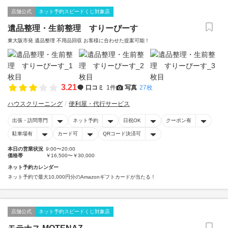
店舗公式
ネット予約スピードくじ対象店
遺品整理・生前整理 すりーぴーす
東大阪市発 遺品整理 不用品回収 お客様に合わせた提案可能！
3.21
口コミ
1件
写真
27枚
ハウスクリーニング
便利屋・代行サービス
出張・訪問専門
ネット予約
日祝OK
クーポン有
駐車場有
カード可
QRコード決済可
本日の営業状況
9:00〜20:00
価格帯
￥16,500〜￥30,000
ネット予約カレンダー
ネット予約で最大10,000円分のAmazonギフトカードが当たる！
店舗公式
ネット予約スピードくじ対象店