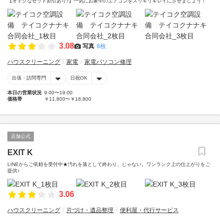
【オトクなセット割引あり♪】一気にお家中のエアコンをスッキリキレイにさせましょう！
3.08
写真
8枚
ハウスクリーニング
家電
家電パソコン修理
出張・訪問専門
日祝OK
本日の営業状況
9:00〜19:00
価格帯
￥11,800〜￥18,800
店舗公式
EXIT K
LINEからご依頼を受付中★汚れを落として終わり、じゃない。ワンランク上の仕上がりをご
提供♪
3.06
ハウスクリーニング
片づけ・遺品整理
便利屋・代行サービス