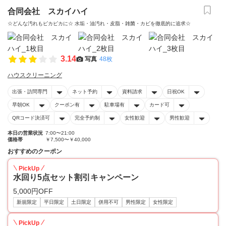
合同会社 スカイハイ
☆どんな汚れもピカピカに☆ 水垢・油汚れ・皮脂・雑菌・カビを徹底的に追求☆
3.14
写真
48枚
ハウスクリーニング
出張・訪問専門
ネット予約
資料請求
日祝OK
早朝OK
クーポン有
駐車場有
カード可
QRコード決済可
完全予約制
女性歓迎
男性歓迎
本日の営業状況
7:00〜21:00
価格帯
￥7,500〜￥40,000
おすすめのクーポン
PickUp
水回り5点セット割引キャンペーン
5,000円OFF
新規限定
平日限定
土日限定
併用不可
男性限定
女性限定
PickUp